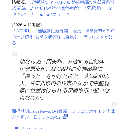
情報源:
吉川醸造によるAFURI登録商標の無効審判請
求棄却によりAFURI社が俄然有利に（栗原潔） – エ
キスパート – Yahoo!ニュース
(2026.4.12追記)
「AFURI」商標騒動に新展開 地元・伊勢原市が“100
ページ超え”資料を特許庁に提出し「待った」をかけ
る
他ならぬ「阿夫利」を擁する自治体、
伊勢原市が、AFURI社の商標出願に
「待った」をかけたのだ。人口約10万
人、神奈川県内の19市のなかで中堅規
模に位置付けられる伊勢原市の狙いは
何なのか。
商標登録insideNews: B-1優勝・シロコロホルモン消滅
か？何が｜日テレNEWS24