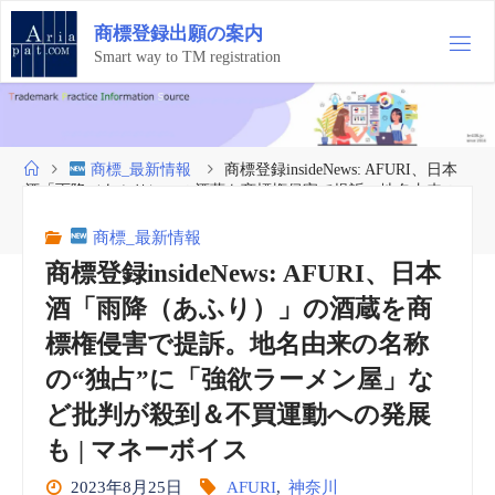
コ
商
標
登
録
出
願
の
案
内
ン
テ
Smart way to TM registration
ン
ツ
へ
ス
ホ
商標_最新情報
商標登録insideNews: AFURI、日本
キ
ー
酒「雨降（あふり）」の酒蔵を商標権侵害で提訴。地名由来の
ッ
ム
名称の“独占”に「強欲ラーメン屋」など批判が殺到＆不買運動
プ
への発展も | マネーボイス
商標_最新情報
商標登録insideNews: AFURI、日本
酒「雨降（あふり）」の酒蔵を商
標権侵害で提訴。地名由来の名称
の“独占”に「強欲ラーメン屋」な
ど批判が殺到＆不買運動への発展
も | マネーボイス
2023年8月25日
AFURI
,
神奈川