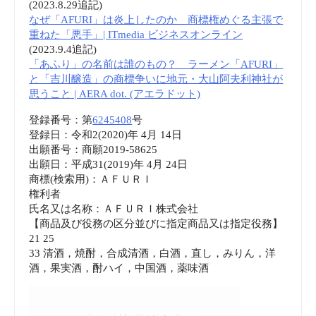
(2023.8.29追記)
なぜ「AFURI」は炎上したのか 商標権めぐる主張で
重ねた「悪手」| ITmedia ビジネスオンライン
(2023.9.4追記)
「あふり」の名前は誰のもの？ ラーメン「AFURI」
と「吉川醸造」の商標争いに地元・大山阿夫利神社が
思うこと | AERA dot. (アエラドット)
登録番号：第
6245408
号
登録日：令和2(2020)年 4月 14日
出願番号：商願2019-58625
出願日：平成31(2019)年 4月 24日
商標(検索用)：ＡＦＵＲＩ
権利者
氏名又は名称：ＡＦＵＲＩ株式会社
【商品及び役務の区分並びに指定商品又は指定役務】
21 25
33 清酒，焼酎，合成清酒，白酒，直し，みりん，洋
酒，果実酒，酎ハイ，中国酒，薬味酒