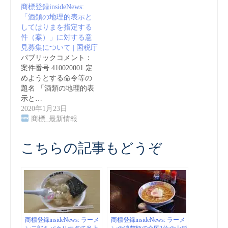
商標登録insideNews:
「酒類の地理的表示と
してはりまを指定する
件（案）」に対する意
見募集について | 国税庁
パブリックコメント：
案件番号 410020001 定
めようとする命令等の
題名 「酒類の地理的表
示と…
2020年1月23日
商標_最新情報
こちらの記事もどうぞ
商標登録insideNews: ラーメ
商標登録insideNews: ラーメ