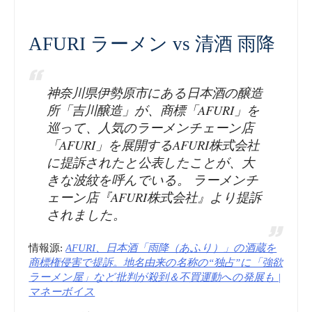
AFURI ラーメン vs 清酒 雨降
神奈川県伊勢原市にある日本酒の醸造
所「吉川醸造」が、商標「AFURI」を
巡って、人気のラーメンチェーン店
「AFURI」を展開するAFURI株式会社
に提訴されたと公表したことが、大
きな波紋を呼んでいる。 ラーメンチ
ェーン店『AFURI株式会社』より提訴
されました。
情報源:
AFURI、日本酒「雨降（あふり）」の酒蔵を
商標権侵害で提訴。地名由来の名称の“独占”に「強欲
ラーメン屋」など批判が殺到＆不買運動への発展も |
マネーボイス