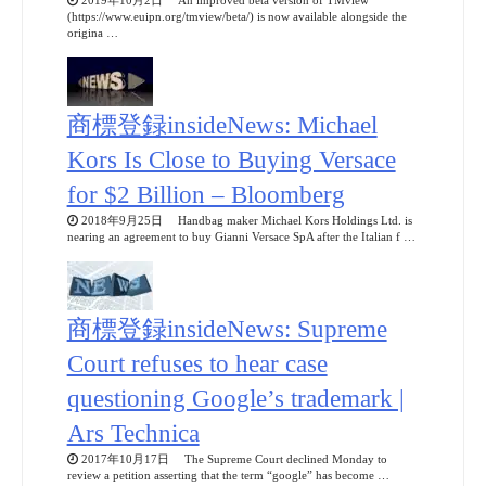
2019年10月2日 An improved beta version of TMview
(https://www.euipn.org/tmview/beta/) is now available alongside the
origina …
商標登録insideNews: Michael
Kors Is Close to Buying Versace
for $2 Billion – Bloomberg
2018年9月25日 Handbag maker Michael Kors Holdings Ltd. is
nearing an agreement to buy Gianni Versace SpA after the Italian f …
商標登録insideNews: Supreme
Court refuses to hear case
questioning Google’s trademark |
Ars Technica
2017年10月17日 The Supreme Court declined Monday to
review a petition asserting that the term “google” has become …