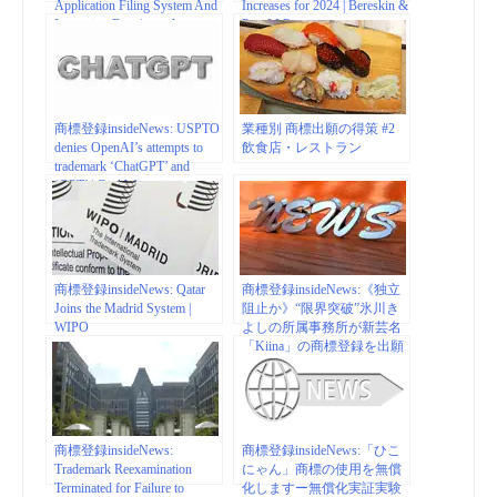
Application Filing System And
Increases for 2024 | Bereskin &
Increasing Fees | mondaq.com
Parr LLP
商標登録insideNews: USPTO
業種別 商標出願の得策 #2
denies OpenAI’s attempts to
飲食店・レストラン
trademark ‘ChatGPT’ and
‘GPT’ | GeekWire
商標登録insideNews: Qatar
商標登録insideNews:《独立
Joins the Madrid System |
阻止か》“限界突破”氷川き
WIPO
よしの所属事務所が新芸名
「Kiina」の商標登録を出願
していた「音楽活動休止中
に…」 | 文春オンライン
商標登録insideNews:
商標登録insideNews:「ひこ
Trademark Reexamination
にゃん」商標の使用を無償
Terminated for Failure to
化しますー無償化実証実験