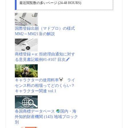
最近閲覧数の多いページ (24-48 HOURS)
国際登録出願（マドプロ）の様式
MM2～MM21
の解説
商標登録＋α: 拒絶理由通知に対す
る意見書記載例#1-#107 目次🖋
キャラクターの使用料率
ライ
センス料の相場ってどのくらい？
キャラクター関連 vol.1
各国商標データベース
国内・海
外知的財産機関 (143) 地域ブロック
別