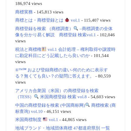
186,974 views
商標実務
- 145,813 views
商標とは・商標登録とは
vol.1
- 115,407 views
商標登録を検索 （商標調査）
–商標調査の全体
像を分かり易く解説 商標登録 検索vol.1
- 102,046
views
税法と商標権
vol.1 会計処理 – 権利取得や譲渡時
に勘定科目にどう記載したら良いのか
- 101,544
views
®™℠ および登録商標の違い-何のために表示す
る？無くても良い？の疑問に答えます。
- 80,559
views
アメリカ合衆国（米国）の商標登録を検索
（TESS）
米国商標登録 検索 vol.8
- 54,603 views
中国の商標登録を検索 (中国商标网)
商標検索 (商
标查询) vol.10
- 46,151 views
米国商標制度
vol.1
- 44,865 views
地域ブランド・地域団体商標 47都道府県別 一覧