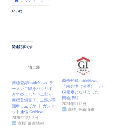
ブックマーク
いいね:
関連記事です
商標登録insideNews:
商標登録insideNews: ラ
「南会津（清酒）」が
ーメン二郎をパクリす
GI指定となりました｜
ぎて炎上した宅二郎が
南会津町
商標登録完了 / 二郎が異
2024年9月2日
議申し立てか ｜ ガジェ
商標_最新情報
ット通信 GetNews
2020年12月2日
商標_最新情報