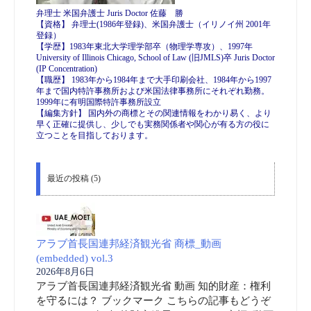
弁理士 米国弁護士 Juris Doctor 佐藤 勝
【資格】 弁理士(1986年登録)、米国弁護士（イリノイ州 2001年
登録）
【学歴】1983年東北大学理学部卒（物理学専攻）、1997年
University of Illinois Chicago, School of Law (旧JMLS)卒 Juris Doctor
(IP Concentration)
【職歴】 1983年から1984年まで大手印刷会社、1984年から1997
年まで国内特許事務所および米国法律事務所にそれぞれ勤務。
1999年に有明国際特許事務所設立
【編集方針】 国内外の商標とその関連情報をわかり易く、より
早く正確に提供し、少しでも実務関係者や関心が有る方の役に
立つことを目指しております。
最近の投稿 (5)
アラブ首長国連邦経済観光省 商標_動画
(embedded) vol.3
2026年8月6日
アラブ首長国連邦経済観光省 動画 知的財産：権利
を守るには？ ブックマーク こちらの記事もどうぞ