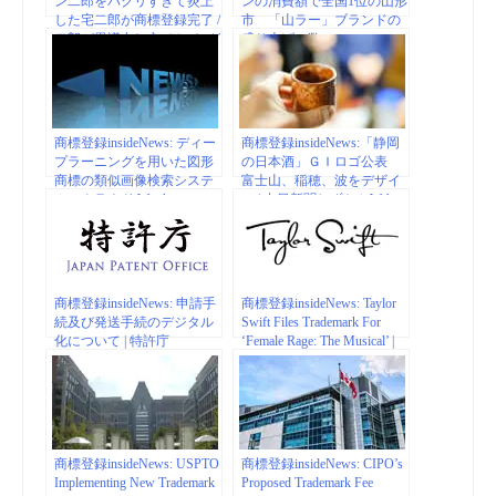
ン二郎をパクリすぎて炎上
ンの消費額で全国1位の山形
した宅二郎が商標登録完了 /
市 「山ラー」ブランドの
二郎が異議申し立てか ｜ ガ
盛り上げの数々
ジェット通信 GetNews
商標登録insideNews: ディー
商標登録insideNews:「静岡
プラーニングを用いた図形
の日本酒」ＧＩロゴ公表
商標の類似画像検索システ
富士山、稲穂、波をデザイ
ム – クラウド Watch
ン | 中日新聞しずおかWeb
商標登録insideNews: 申請手
商標登録insideNews: Taylor
続及び発送手続のデジタル
Swift Files Trademark For
化について | 特許庁
‘Female Rage: The Musical’ |
www.tmz.com
商標登録insideNews: USPTO
商標登録insideNews: CIPO’s
Implementing New Trademark
Proposed Trademark Fee