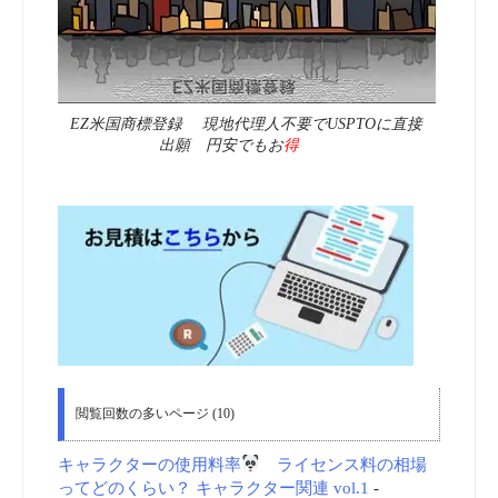
EZ米国商標登録 現地代理人不要でUSPTOに直接
出願 円安でもお
得
閲覧回数の多いページ (10)
キャラクターの使用料率
ライセンス料の相場
ってどのくらい？ キャラクター関連 vol.1
-