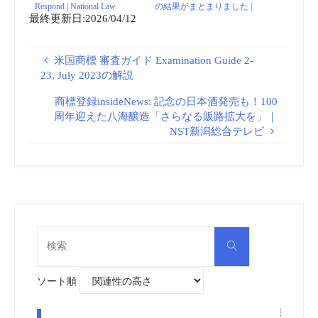
Respond | National Law
の結果がまとまりました |
最終更新日:2026/04/12
Review
彦根市6月26日プレスリリー
ス
米国商標 審査ガイド Examination Guide 2-
23, July 2023の解説
商標登録insideNews: 記念の日本酒発売も！100
周年迎えた八海醸造「さらなる販路拡大を」｜
NST新潟総合テレビ
検
検
索
索
対
象:
ソート順