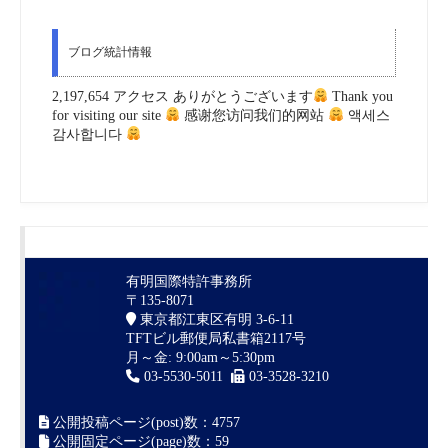
ブログ統計情報
2,197,654 アクセス ありがとうございます
Thank you
for visiting our site
感谢您访问我们的网站
액세스
감사합니다
有明国際特許事務所
〒135-8071
東京都江東区有明 3-6-11
TFTビル郵便局私書箱2117号
月～金: 9:00am～5:30pm
03-5530-5011
03-3528-3210
公開投稿ページ(post)数：4757
公開固定ページ(page)数：59