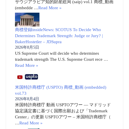
サウジアラビア知的財産総局 (saip) vol.1 商標_動画
(embedde …
Read More »
商標登録insideNews: SCOTUS To Decide Who
Determines Trademark Strength: Judge or Jury? |
BakerHostetler – JDSupra
2026年8月5日
US Supreme Court will decide who determines
trademark strength The U.S. Supreme Court rece …
Read More »
米国特許商標庁 (USPTO) 商標_動画 (embedded)
vol.73
2026年8月4日
米国特許商標庁 動画 USPTOアワー ― マドリッド
協定議定書に基づく国際出願および「Trademark
Center」の更新 USPTOアワー – 米国特許商標庁（
…
Read More »