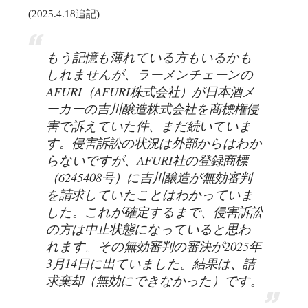
(2025.4.18追記)
もう記憶も薄れている方もいるかも
しれませんが、ラーメンチェーンの
AFURI（AFURI株式会社）が日本酒メ
ーカーの吉川醸造株式会社を商標権侵
害で訴えていた件、まだ続いていま
す。侵害訴訟の状況は外部からはわか
らないですが、AFURI社の登録商標
（6245408号）に吉川醸造が無効審判
を請求していたことはわかっていま
した。これが確定するまで、侵害訴訟
の方は中止状態になっていると思わ
れます。その無効審判の審決が2025年
3月14日に出ていました。結果は、請
求棄却（無効にできなかった）です。