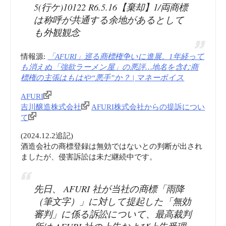
5(行ケ)10122 R6.5.16【棄却】1/両商標
は称呼が共通する余地があるとして
も外観観念
情報源:
「AFURI」巡る商標権争いに進展。1年経って
も消えぬ「強欲ラーメン屋」の悪評…地名を含む商
標権の主張はもはや“悪手”か？ | マネーボイス
AFURI
吉川醸造株式会社
AFURI株式会社からの提訴につい
て
(2024.12.2追記)
酒造会社の商標登録は無効ではないとの判断が出され
ましたが、侵害訴訟は未だ継続中です。
先日、 AFURI 社が当社の商標「雨降
（筆文字）」に対して提起した「無効
審判」に係る訴訟について、最高裁判