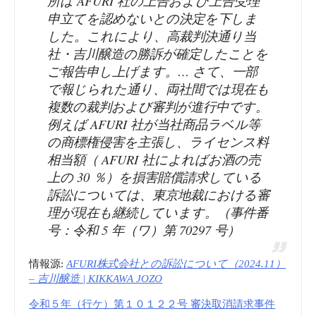
所は AFURI 社の上告および上告受理
申立てを認めないとの決定を下しま
した。これにより、高裁判決通り当
社・吉川醸造の勝訴が確定したことを
ご報告申し上げます。… さて、一部
で報じられた通り、両社間では現在も
複数の裁判および審判が進行中です。
例えば AFURI 社が当社商品ラベル等
の商標権侵害を主張し、ライセンス料
相当額（ AFURI 社によればお酒の売
上の 30 ％）を損害賠償請求している
訴訟については、東京地裁における審
理が現在も継続しています。（事件番
号：令和 5 年（ワ）第 70297 号）
情報源:
AFURI株式会社との訴訟について（2024.11）
– 吉川醸造 | KIKKAWA JOZO
令和５年（行ケ）第１０１２２号 審決取消請求事件