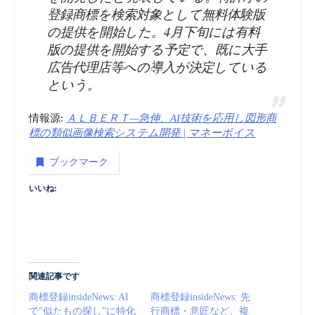
登録商標を検索対象として無料体験版
の提供を開始した。4月下旬には有料
版の提供を開始する予定で、既に大手
広告代理店等への導入が決定している
という。
情報源:
ＡＬＢＥＲＴ—急伸、AI技術を応用し図形商
標の類似画像検索システム開発 | マネーボイス
ブックマーク
いいね:
関連記事です
商標登録insideNews: AI
商標登録insideNews: 先
で”似たもの探し”に特化
行商標・意匠など、複