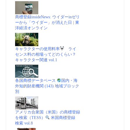
商標登録insideNews: ウイダーinゼリ
ーから「ウイダー」が消えた日 | 東
洋経済オンライン
キャラクターの使用料率
ライ
センス料の相場ってどのくらい？
キャラクター関連 vol.1
各国商標データベース
国内・海
外知的財産機関 (143) 地域ブロック
別
アメリカ合衆国（米国）の商標登録
を検索（TESS）
米国商標登録
検索 vol.8