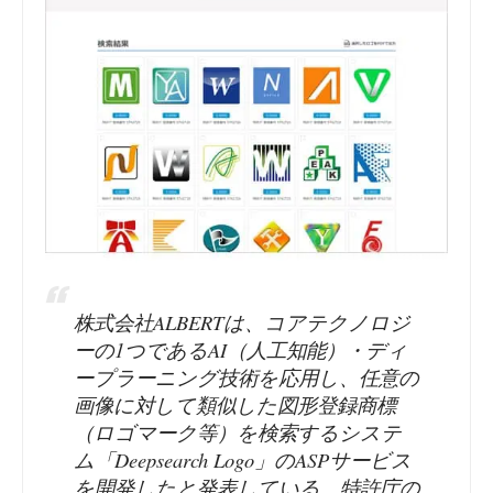
株式会社ALBERTは、コアテクノロジ
ーの1つであるAI（人工知能）・ディ
ープラーニング技術を応用し、任意の
画像に対して類似した図形登録商標
（ロゴマーク等）を検索するシステ
ム「Deepsearch Logo」のASPサービス
を開発したと発表している。特許庁の