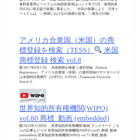
食料産業局とベトナムの知的財産局はハノイ市で2日、地理的表
示(GI)に係る協力覚書に署名した。 今回の覚書により、日本と
ベトナムは、◇両国におけるGI保護の促進、◇相互のGI制 …
アメリカ合衆国（米国）の商
標登録を検索（TESS）
米国
商標登録 検索 vol.8
2017年8月17日 米国商標を検索 1.連邦登録（Federal
Registration） アメリカ合衆国（米国）の連邦登録のデータベース
は米国特許商標庁（USPTO）のTESS（Trademark Electronic
Search S …
世界知的所有権機関(WIPO)
vol.80 商標_動画 (embedded)
2023年12月8日 世界知的所有権機関 動画 ブックマーク こち
らの記事もどうぞ 世界知的所有権機関(WIPO) vol.83 商標_動画
(embedded) 世界知的所有権機関(WIPO) vol.71 商標_動画
(embedded) …