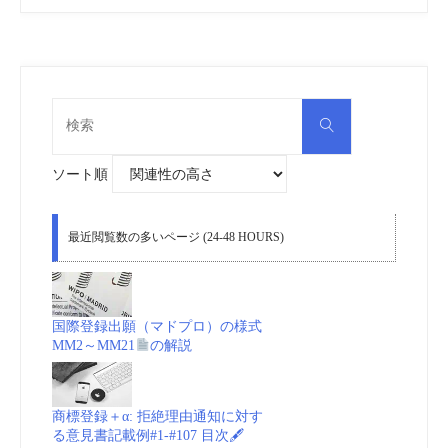
検
検
索
索
対
象:
ソート順
最近閲覧数の多いページ (24-48 HOURS)
国際登録出願（マドプロ）の様式
MM2～MM21
の解説
商標登録＋α: 拒絶理由通知に対す
る意見書記載例#1-#107 目次🖋