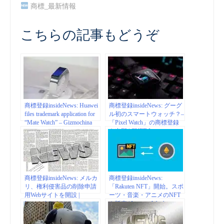
商標_最新情報
こちらの記事もどうぞ
商標登録insideNews: Huawei
商標登録insideNews: グーグ
files trademark application for
ル初のスマートウォッチ？–
“Mate Watch” – Gizmochina
「Pixel Watch」の商標登録
を出願 | CNET Japan
商標登録insideNews: メルカ
商標登録insideNews:
リ、権利侵害品の削除申請
「Rakuten NFT」開始。スポ
用Webサイトを開設 |
ーツ・音楽・アニメのNFT
Impress Watch
を販売 | Impress Watch