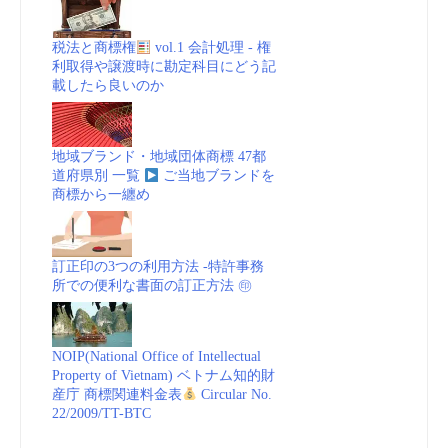
税法と商標権
vol.1 会計処理 - 権
利取得や譲渡時に勘定科目にどう記
載したら良いのか
地域ブランド・地域団体商標 47都
道府県別 一覧
ご当地ブランドを
商標から一纏め
訂正印の3つの利用方法 -特許事務
所での便利な書面の訂正方法 ㊞
NOIP(National Office of Intellectual
Property of Vietnam) ベトナム知的財
産庁 商標関連料金表
Circular No.
22/2009/TT-BTC