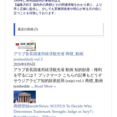
1999年に有明国際特許事務所設立
【編集方針】 国内外の商標とその関連情報をわかり易く、より
早く正確に提供し、少しでも実務関係者や関心が有る方の役に
立つことを目指しております。
最近の投稿 (5)
アラブ首長国連邦経済観光省 商標_動画
(embedded) vol.3
2026年8月6日
アラブ首長国連邦経済観光省 動画 知的財産：権利
を守るには？ ブックマーク こちらの記事もどうぞ
サウジアラビア知的財産総局 (saip) vol.1 商標_動画
(embedde …
Read More »
商標登録insideNews: SCOTUS To Decide Who
Determines Trademark Strength: Judge or Jury? |
BakerHostetler – JDSupra