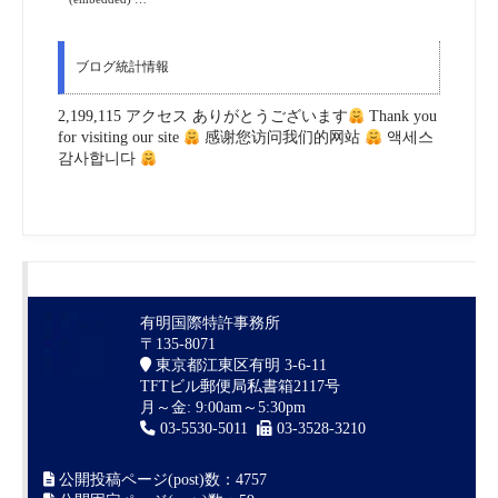
ブログ統計情報
2,199,115 アクセス ありがとうございます
Thank you
for visiting our site
感谢您访问我们的网站
액세스
감사합니다
有明国際特許事務所
〒135-8071
東京都江東区有明 3-6-11
TFTビル郵便局私書箱2117号
月～金: 9:00am～5:30pm
03-5530-5011
03-3528-3210
公開投稿ページ(post)数：4757