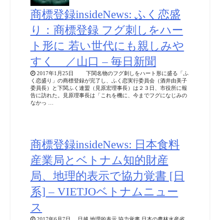
商標登録insideNews: ふく恋盛
り：商標登録 フグ刺しをハー
ト形に 若い世代にも親しみや
すく ／山口 – 毎日新聞
2017年1月25日 下関名物のフグ刺しをハート形に盛る「ふ
く恋盛り」の商標登録が完了し、ふく恋実行委員会（酒井由美子
委員長）と下関ふく連盟（見原宏理事長）は２３日、市役所に報
告に訪れた。見原理事長は「これを機に、今までフグになじみの
なかっ …
商標登録insideNews: 日本食料
産業局とベトナム知的財産
局、地理的表示で協力覚書 [日
系] – VIETJOベトナムニュー
ス
2017年6月7日 日越 地理的表示 協力覚書 日本の農林水産省