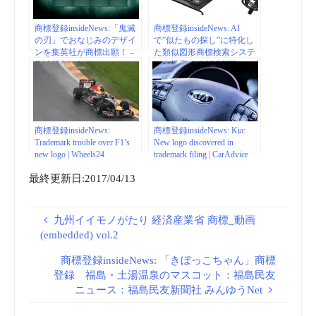
商標登録insideNews:「鬼滅
商標登録insideNews: AI
の刃」でおなじみのデザイ
で”似たもの探し”に特化し
ンを集英社が商標出願！ –
た類似図形商標検索システ
GAME Watch
ムを提案するALBERT | マイ
ナビニュース
商標登録insideNews:
商標登録insideNews: Kia:
Trademark trouble over F1’s
New logo discovered in
new logo | Wheels24
trademark filing | CarAdvice
最終更新日:2017/04/13
九州イイモノがたり 経済産業省 商標_動画
(embedded) vol.2
商標登録insideNews: 「きぼっこちゃん」商標
登録 福島・土湯温泉のマスコット：福島民友
ニュース：福島民友新聞社 みんゆうNet