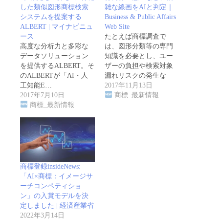
した類似図形商標検索
雑な線画をAIと判定｜
システムを提案する
Business & Public Affairs
ALBERT | マイナビニュ
Web Site
ース
たとえば商標調査で
高度な分析力と多彩な
は、図形分類等の専門
データソリューション
知識を必要とし、ユー
を提供するALBERT。そ
ザーの負担や検索対象
のALBERTが「AI・人
漏れリスクの発生な
工知能E…
ど、…
2017年11月13日
2017年7月10日
商標_最新情報
商標_最新情報
商標登録insideNews:
「AI×商標：イメージサ
ーチコンペティショ
ン」の入賞モデルを決
定しました | 経済産業省
2022年3月14日