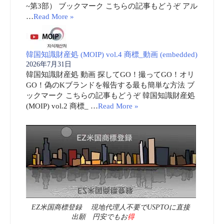
~第3部） ブックマーク こちらの記事もどうぞ アル
…
Read More »
韓国知識財産処 (MOIP) vol.4 商標_動画 (embedded)
2026年7月31日
韓国知識財産処 動画 探してGO！撮ってGO！オリ
GO！偽のKブランドを報告する最も簡単な方法 ブ
ックマーク こちらの記事もどうぞ 韓国知識財産処
(MOIP) vol.2 商標_ …
Read More »
EZ米国商標登録 現地代理人不要でUSPTOに直接
出願 円安でもお
得