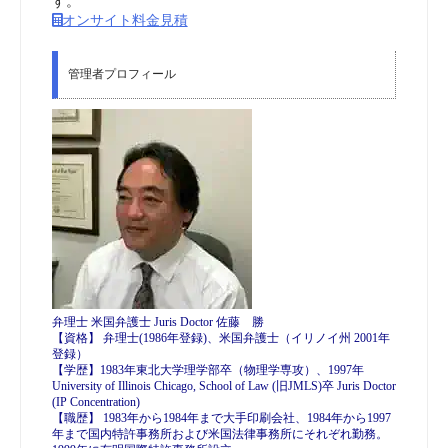
す。
オンサイト料金見積
管理者プロフィール
弁理士 米国弁護士 Juris Doctor 佐藤 勝
【資格】 弁理士(1986年登録)、米国弁護士（イリノイ州 2001年
登録）
【学歴】1983年東北大学理学部卒（物理学専攻）、1997年
University of Illinois Chicago, School of Law (旧JMLS)卒 Juris Doctor
(IP Concentration)
【職歴】 1983年から1984年まで大手印刷会社、1984年から1997
年まで国内特許事務所および米国法律事務所にそれぞれ勤務。