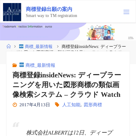
コ
商
標
登
録
出
願
の
案
内
ン
テ
Smart way to TM registration
ン
ツ
へ
ス
ホ
商標_最新情報
商標登録insideNews: ディープラー
キ
ー
ニングを用いた図形商標の類似画像検索システム – クラウド
ッ
ム
Watch
プ
商標_最新情報
商標登録insideNews: ディープラー
ニングを用いた図形商標の類似画
像検索システム – クラウド Watch
2017年4月13日
人工知能
,
図形商標
株式会社ALBERTは12日、ディープ