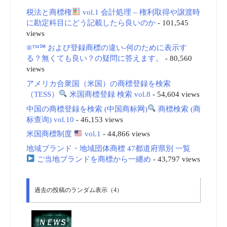
税法と商標権
vol.1 会計処理 – 権利取得や譲渡時
に勘定科目にどう記載したら良いのか
- 101,545
views
®™℠ および登録商標の違い-何のために表示す
る？無くても良い？の疑問に答えます。
- 80,560
views
アメリカ合衆国（米国）の商標登録を検索
（TESS）
米国商標登録 検索 vol.8
- 54,604 views
中国の商標登録を検索 (中国商标网)
商標検索 (商
标查询) vol.10
- 46,153 views
米国商標制度
vol.1
- 44,866 views
地域ブランド・地域団体商標 47都道府県別 一覧
ご当地ブランドを商標から一纏め
- 43,797 views
過去の投稿のランダム表示（4）