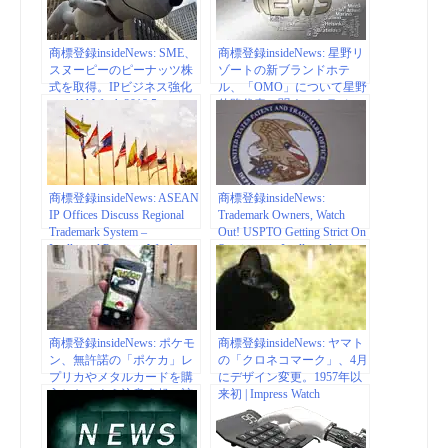
商標登録insideNews: SME、
商標登録insideNews: 星野リ
スヌーピーのピーナッツ株
ゾートの新ブランドホテ
式を取得。IPビジネス強化
ル、「OMO」について星野
へ – AV Watch 2018.5
佳路代表に聞く – トラベル
Watch
商標登録insideNews: ASEAN
商標登録insideNews:
IP Offices Discuss Regional
Trademark Owners, Watch
Trademark System –
Out! USPTO Getting Strict On
Intellectual Property Watch
Specimens – Intellectual
Property – United States
商標登録insideNews: ポケモ
商標登録insideNews: ヤマト
ン、無許諾の「ポケカ」レ
の「クロネコマーク」、4月
プリカやメタルカードを購
にデザイン変更。1957年以
入しないよう注意喚起。該
来初 | Impress Watch
当する品物は法的措置を検
討 | HOBBY Watch