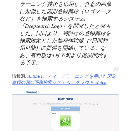
ラーニング技術を応用し、任意の画像
に類似した図形登録商標（ロゴマーク
など）を検索するシステム
「Deepsearch Logo」を開発したと発表
した。同日より、特許庁の登録商標を
検索対象とした無料体験版（7日間利
用可能）の提供を開始している。な
お、有料版は4月下旬より提供開始す
る予定。
情報源:
ALBERT、ディープラーニングを用いた図形
商標の類似画像検索システム – クラウド Watch