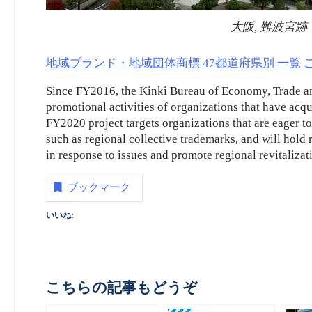
大阪, 難波宮跡
地域ブランド・地域団体商標 47都道府県別 一覧
Since FY2016, the Kinki Bureau of Economy, Trade an
promotional activities of organizations that have acqu
FY2020 project targets organizations that are eager to
such as regional collective trademarks, and will hold 
in response to issues and promote regional revitalizati
ブックマーク
いいね:
こちらの記事もどうぞ