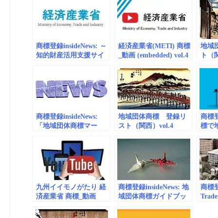
商標登録insideNews: ～
経済産業省(METI) 商標
地域
知的財産活用支援サイ
_動画 (embedded) vol.4
ト（関
ト～みんなの関西ちざ
近畿経済産業局 支援ブ
いば | 近畿経済産業局
ランド
商標登録insideNews:
地域団体商標 登録リ
商標登録
「地域団体商標マー
スト（関西）vol.4
標で
ク」について～このマ
委員室
ークは「地域の名物」
の証です～ | 経済産業
省 特許庁
九州イイモノがたり 経
商標登録insideNews: 地
商標登録
済産業省 商標_動画
域団体商標ガイドブッ
Trade
(embedded) vol.2
ク～地域ブランド10の
Germa
成功物語～を発行しま
You N