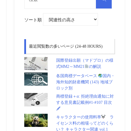
対
索
象:
ソート順
最近閲覧数の多いページ (24-48 HOURS)
国際登録出願（マドプロ）の様
式MM2～MM21
の解説
各国商標データベース
国内・
海外知的財産機関 (143) 地域ブ
ロック別
商標登録＋α: 拒絶理由通知に対
する意見書記載例#1-#107 目次
🖋
キャラクターの使用料率
ラ
イセンス料の相場ってどのくら
い？ キャラクター関連 vol.1