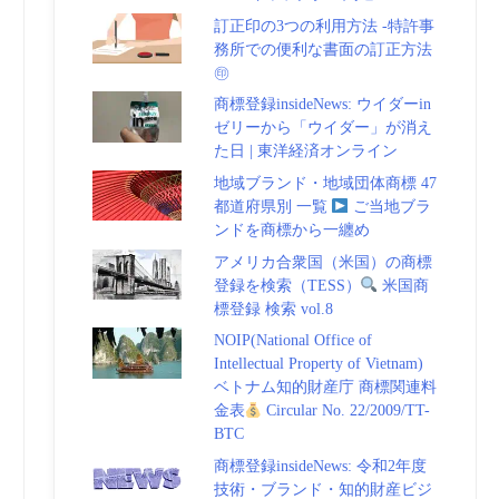
訂正印の3つの利用方法 -特許事
務所での便利な書面の訂正方法
㊞
商標登録insideNews: ウイダーin
ゼリーから「ウイダー」が消え
た日 | 東洋経済オンライン
地域ブランド・地域団体商標 47
都道府県別 一覧
ご当地ブラ
ンドを商標から一纏め
アメリカ合衆国（米国）の商標
登録を検索（TESS）
米国商
標登録 検索 vol.8
NOIP(National Office of
Intellectual Property of Vietnam)
ベトナム知的財産庁 商標関連料
金表
Circular No. 22/2009/TT-
BTC
商標登録insideNews: 令和2年度
技術・ブランド・知的財産ビジ