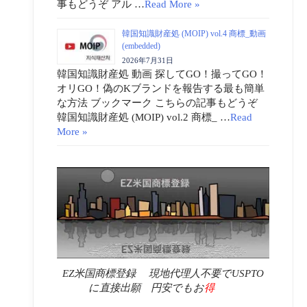
事もどうぞ アル …
Read More »
韓国知識財産処 (MOIP) vol.4 商標_動画
(embedded)
2026年7月31日
韓国知識財産処 動画 探してGO！撮ってGO！
オリGO！偽のKブランドを報告する最も簡単
な方法 ブックマーク こちらの記事もどうぞ
韓国知識財産処 (MOIP) vol.2 商標_ …
Read
More »
EZ米国商標登録 現地代理人不要でUSPTO
に直接出願 円安でもお
得