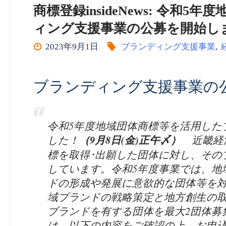
商標登録insideNews: 令和
ィング支援事業の公募を開始し
2023年9月1日
ブランディング支援事業
,
ブランディング支援事業の公
令和5年度地域団体商標等を活用した
した！
（9月8日(金)正午〆）
近畿経済
標を取得･出願した団体に対し、その
しています。令和5年度事業では、地
ドの形成や発展に意欲的な団体等を
域ブランドの戦略策定と地方創生の
ブランドを有する団体を最大2団体募
は、以下の内容をご確認の上、お申