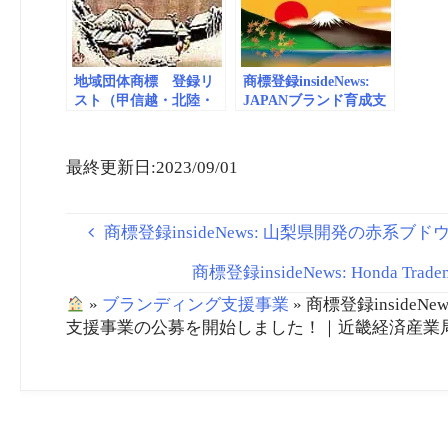
した！ （METI/経済産
Germ
業省）
地域団体商標 登録リ
商標登録insideNews:
スト（甲信越・北陸・
JAPANブランド育成支
東海）vol.3
援事業 （METI/経済産
業省関東経済産業局）
最終更新日:2023/09/01
商標登録insideNews: 山梨県開発の赤系
商標登録insideNews: Honda Trademark
»
ブランディング支援事業
»
商標登録inside
支援事業の公募を開始しました！｜近畿経済産業