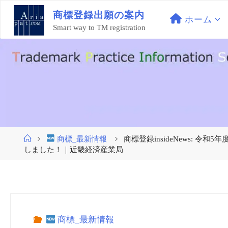
コ
商
標
登
録
出
願
の
案
内
ン
ホーム
Smart way to TM registration
テ
ン
ツ
へ
ス
キ
ッ
プ
ホ
商標_最新情報
商標登録insideNews:
ー
しました！｜近畿経済産業局
ム
商標_最新情報