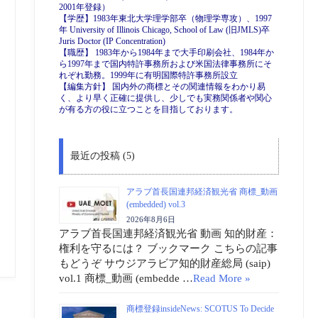
2001年登録）
【学歴】1983年東北大学理学部卒（物理学専攻）、1997
年 University of Illinois Chicago, School of Law (旧JMLS)卒
Juris Doctor (IP Concentration)
【職歴】 1983年から1984年まで大手印刷会社、1984年か
ら1997年まで国内特許事務所および米国法律事務所にそ
れぞれ勤務。1999年に有明国際特許事務所設立
【編集方針】 国内外の商標とその関連情報をわかり易
く、より早く正確に提供し、少しでも実務関係者や関心
が有る方の役に立つことを目指しております。
最近の投稿 (5)
アラブ首長国連邦経済観光省 商標_動画
(embedded) vol.3
2026年8月6日
アラブ首長国連邦経済観光省 動画 知的財産：
権利を守るには？ ブックマーク こちらの記事
もどうぞ サウジアラビア知的財産総局 (saip)
vol.1 商標_動画 (embedde …
Read More »
商標登録insideNews: SCOTUS To Decide