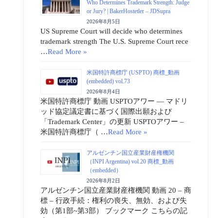
Who Determines Trademark Strength: Judge
or Jury? | BakerHostetler – JDSupra
2026年8月5日
US Supreme Court will decide who determines
trademark strength The U.S. Supreme Court rece
…
Read More »
米国特許商標庁 (USPTO) 商標_動画
(embedded) vol.73
2026年8月4日
米国特許商標庁 動画 USPTOアワー ― マドリ
ッド協定議定書に基づく国際出願および
「Trademark Center」の更新 USPTOアワー –
米国特許商標庁（ …
Read More »
アルゼンチン国立産業財産権機関
（INPI Argentina) vol.20 商標_動画
（embedded）
2026年8月2日
アルゼンチン国立産業財産権機関 動画 20 – 商
標 – 行政手続：権利の喪失、無効、および失
効（第1部~第3部） ブックマーク こちらの記