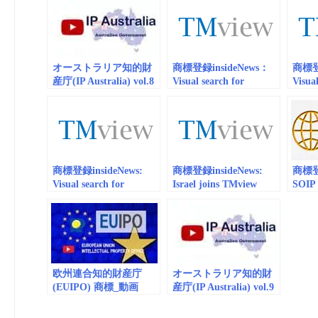
Launch of AI-ML
Geogr
Trademark Search
regist
Technology & IP
ChatBot
オーストラリア知的財
商標登録insideNews：
商標登録
産庁(IP Australia) vol.8
Visual search for
Visual
商標_動画
EUIPO, INPI and
TMvie
（embedded）
UKIPO trade marks in
Irela
TMview
Czech
商標登録insideNews:
商標登録insideNews:
商標登録
Visual search for
Israel joins TMview
SOIP 
TMview extended to
Brand
Poland | EUIPO
Desig
欧州連合知的財産庁
オーストラリア知的財
(EUIPO) 商標_動画
産庁(IP Australia) vol.9
(embedded) vol.59
商標_動画
（embedded/playlist）