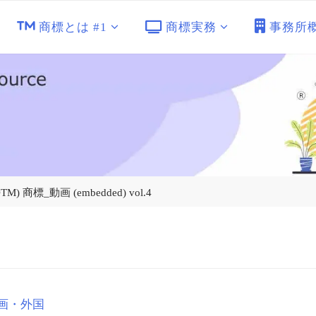
商標とは #1
商標実務
事務所
商標_動画 (embedded) vol.4
画・外国