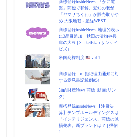
商標登録insideNews: 「かに道
楽」商標で和解、愛知の老舗
「ヤマサちくわ」が販売取りや
め 大阪地裁 - 産経WEST
商標登録insideNews: 地理的表示
に3品目追加 秋田の漬物や兵
庫の大豆 | SankeiBiz（サンケイ
ビズ）
米国商標制度
vol.1
商標登録＋α: 拒絶理由通知に対
する意見書記載例#54
知的財産News 商標_動画(リン
ク)
商標登録insideNews 【注目決
算】テンプホールディングスは
「インテリジェンス」商標の減
損発表。新ブランドは？ | 投信
1