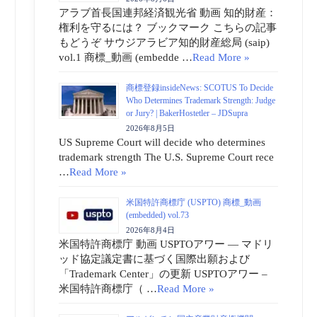
アラブ首長国連邦経済観光省 動画 知的財産：
権利を守るには？ ブックマーク こちらの記事
もどうぞ サウジアラビア知的財産総局 (saip)
vol.1 商標_動画 (embedde …
Read More »
商標登録insideNews: SCOTUS To Decide
Who Determines Trademark Strength: Judge
or Jury? | BakerHostetler – JDSupra
2026年8月5日
US Supreme Court will decide who determines
trademark strength The U.S. Supreme Court rece
…
Read More »
米国特許商標庁 (USPTO) 商標_動画
(embedded) vol.73
2026年8月4日
米国特許商標庁 動画 USPTOアワー ― マドリ
ッド協定議定書に基づく国際出願および
「Trademark Center」の更新 USPTOアワー –
米国特許商標庁（ …
Read More »