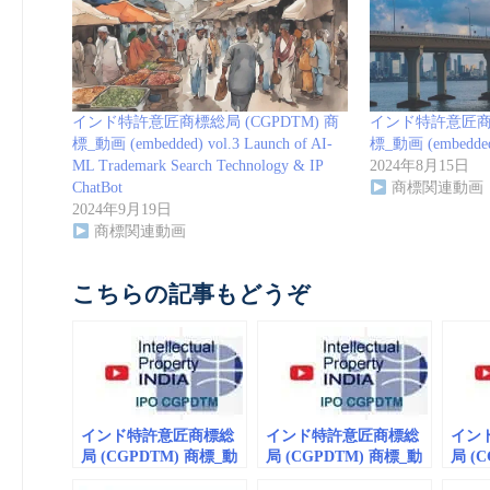
インド特許意匠商標総局 (CGPDTM) 商
インド特許意匠商標
標_動画 (embedded) vol.3 Launch of AI-
標_動画 (embedded)
ML Trademark Search Technology & IP
2024年8月15日
ChatBot
商標関連動画
2024年9月19日
商標関連動画
こちらの記事もどうぞ
インド特許意匠商標総
インド特許意匠商標総
イン
局 (CGPDTM) 商標_動
局 (CGPDTM) 商標_動
局 (
画 (embedded) vol.3
画 (embedded) vol.2
画 (em