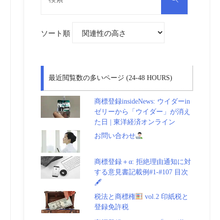
対
索
象:
ソート順
最近閲覧数の多いページ (24-48 HOURS)
商標登録insideNews: ウイダーin
ゼリーから「ウイダー」が消え
た日 | 東洋経済オンライン
お問い合わせ
商標登録＋α: 拒絶理由通知に対
する意見書記載例#1-#107 目次
🖋
税法と商標権
vol.2 印紙税と
登録免許税