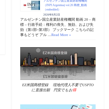
アルゼンチン国立産業財産権機関
（INPI Argentina) vol.20 商標_動画
（embedded）
2026年8月2日
アルゼンチン国立産業財産権機関 動画 20 – 商
標 – 行政手続：権利の喪失、無効、および失
効（第1部~第3部） ブックマーク こちらの記
事もどうぞ アル …
Read More »
EZ米国商標登録 現地代理人不要でUSPTO
に直接出願 円安でもお
得