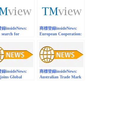
aphical Indicators
録数も増大 | twetter
ered
insideNews:
商標登録insideNews:
 search for
European Cooperation:
w extended to
Visual search for
nd, Slovakia and
TMview extended
 Republic | EUIPO
to Germany | EUIPO
insideNews:
商標登録insideNews:
joins Global
Australian Trade Mark
 and Global
Search launching at
n Database | SOIP
Pause Fest 2017 | IP
Australia