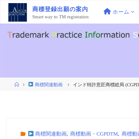
コ
商
標
登
録
出
願
の
案
内
ン
ホーム
Smart way to TM registration
テ
ン
ツ
へ
ス
キ
ッ
プ
ホ
商標関連動画
インド特許意匠商標総局 (CGPDTM) 
ー
ム
商標関連動画
,
商標動画・CGPDTM
,
商標動