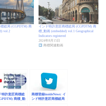
総局 (CGPDTM) 商
インド特許意匠商標総局 (CGPDTM) 商
 vol.2
標_動画 (embedded) vol.1 Geographical
Indicators registered
2024年8月15日
商標関連動画
ド特許意匠商標総
商標登録insideNews: イ
CGPDTM) 商標_動
ンド特許意匠商標総局
bedded) vol.1
商標審査期間は短縮 登