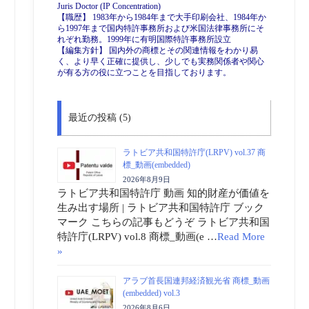
Juris Doctor (IP Concentration)
【職歴】 1983年から1984年まで大手印刷会社、1984年か
ら1997年まで国内特許事務所および米国法律事務所にそ
れぞれ勤務。1999年に有明国際特許事務所設立
【編集方針】 国内外の商標とその関連情報をわかり易
く、より早く正確に提供し、少しでも実務関係者や関心
が有る方の役に立つことを目指しております。
最近の投稿 (5)
ラトビア共和国特許庁(LRPV) vol.37 商
標_動画(embedded)
2026年8月9日
ラトビア共和国特許庁 動画 知的財産が価値を
生み出す場所 | ラトビア共和国特許庁 ブック
マーク こちらの記事もどうぞ ラトビア共和国
特許庁(LRPV) vol.8 商標_動画(e …
Read More
»
アラブ首長国連邦経済観光省 商標_動画
(embedded) vol.3
2026年8月6日