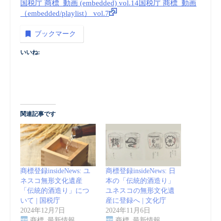
国税庁 商標_動画 (embedded) vol.14
国税庁 商標_動画
（embedded/playlist） vol.7
ブックマーク
いいね:
関連記事です
商標登録insideNews: ユ
商標登録insideNews: 日
ネスコ無形文化遺産
本の「伝統的酒造り」
「伝統的酒造り」につ
ユネスコの無形文化遺
いて | 国税庁
産に登録へ | 文化庁
2024年12月7日
2024年11月6日
商標_最新情報
商標_最新情報