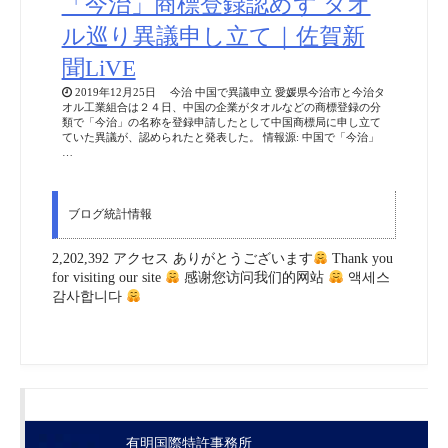
「今治」商標登録認めず タオ
ル巡り異議申し立て｜佐賀新
聞LiVE
2019年12月25日 今治 中国で異議申立 愛媛県今治市と今治タ
オル工業組合は２４日、中国の企業がタオルなどの商標登録の分
類で「今治」の名称を登録申請したとして中国商標局に申し立て
ていた異議が、認められたと発表した。 情報源: 中国で「今治」
…
ブログ統計情報
2,202,392 アクセス ありがとうございます
Thank you
for visiting our site
感谢您访问我们的网站
액세스
감사합니다
有明国際特許事務所