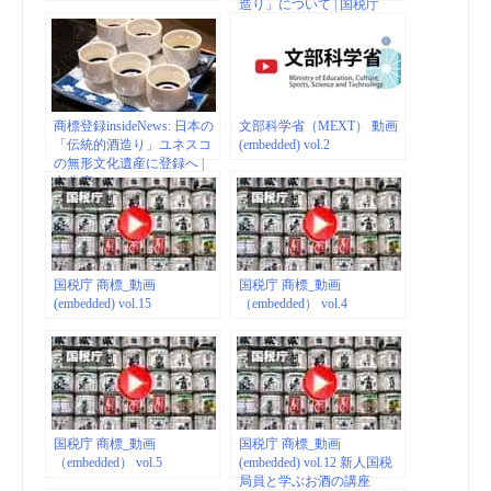
造り」について | 国税庁
商標登録insideNews: 日本の
文部科学省（MEXT） 動画
「伝統的酒造り」ユネスコ
(embedded) vol.2
の無形文化遺産に登録へ |
文化庁
国税庁 商標_動画
国税庁 商標_動画
(embedded) vol.15
（embedded） vol.4
国税庁 商標_動画
国税庁 商標_動画
（embedded） vol.5
(embedded) vol.12 新人国税
局員と学ぶお酒の講座