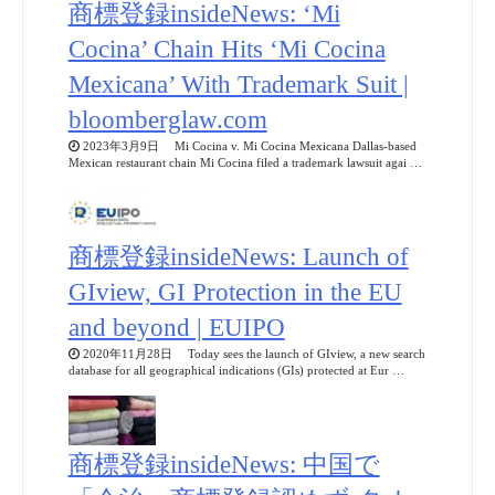
商標登録insideNews: ‘Mi
Cocina’ Chain Hits ‘Mi Cocina
Mexicana’ With Trademark Suit |
bloomberglaw.com
2023年3月9日 Mi Cocina v. Mi Cocina Mexicana Dallas-based
Mexican restaurant chain Mi Cocina filed a trademark lawsuit agai …
商標登録insideNews: Launch of
GIview, GI Protection in the EU
and beyond | EUIPO
2020年11月28日 Today sees the launch of GIview, a new search
database for all geographical indications (GIs) protected at Eur …
商標登録insideNews: 中国で