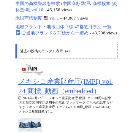
中国の商標登録を検索 (中国商标网)
商標検索 (商
标查询) vol.10
- 46,156 views
米国商標制度
vol.1
- 44,867 views
地域ブランド・地域団体商標 47都道府県別 一覧
ご当地ブランドを商標から一纏め
- 43,798 views
過去の投稿のランダム表示（4）
メキシコ産業財産庁(IMPI) vol.
24 商標_動画（embedded）
2024年2月23日 メキシコ産業財産庁 動画 IMPI 30周年記念
IMPI創立30周年記念切手の廃止 ブックマーク こちらの記事もど
うぞ メキシコ産業財産庁（IMPI) vol. 8 商標_動画（embedded）
メキシコ産業財産庁( …