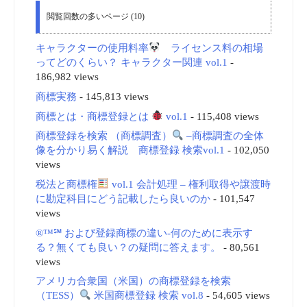
閲覧回数の多いページ (10)
キャラクターの使用料率
ライセンス料の相場
ってどのくらい？ キャラクター関連 vol.1
-
186,982 views
商標実務
- 145,813 views
商標とは・商標登録とは
vol.1
- 115,408 views
商標登録を検索 （商標調査）
–商標調査の全体
像を分かり易く解説 商標登録 検索vol.1
- 102,050
views
税法と商標権
vol.1 会計処理 – 権利取得や譲渡時
に勘定科目にどう記載したら良いのか
- 101,547
views
®™℠ および登録商標の違い-何のために表示す
る？無くても良い？の疑問に答えます。
- 80,561
views
アメリカ合衆国（米国）の商標登録を検索
（TESS）
米国商標登録 検索 vol.8
- 54,605 views