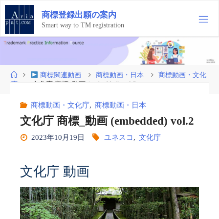
コ
商
標
登
録
出
願
の
案
内
ン
テ
Smart way to TM registration
ン
ツ
へ
ス
ホ
商標関連動画
商標動画・日本
商標動画・文化
キ
ー
庁
文化庁 商標_動画 (embedded) vol.2
ッ
ム
プ
商標動画・文化庁
,
商標動画・日本
文化庁 商標_動画 (embedded) vol.2
2023年10月19日
ユネスコ
,
文化庁
文化庁 動画