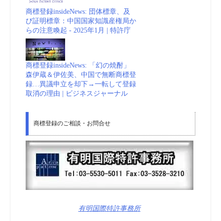
商標登録insideNews: 団体標章、及
び証明標章：中国国家知識産権局か
らの注意喚起 - 2025年1月 | 特許庁
商標登録insideNews: 「幻の焼酎」
森伊蔵＆伊佐美、中国で無断商標登
録…異議申立を却下→一転して登録
取消の理由 | ビジネスジャーナル
商標登録のご相談・お問合せ
有明国際特許事務所