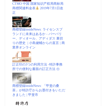
CTMO 中国 国家知识产权局商标局
商標関連料金表
2019年7月1日改
正
商標登録insideNews: ライセンスブ
ランドに未来はあるか - バーバリ
ー、ディオール、アディダス 裏切
りの歴史 | 小島健輔からの直言 | 商
業界オンライン
訂正印の3つの利用方法 -特許事務
所での便利な書面の訂正方法 ㊞
商標登録insideNews: 「甲斐の桑
茶」が特許庁からお墨付きをいただ
きました | 甲斐市