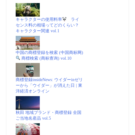
キャラクターの使用料率
ライ
センス料の相場ってどのくらい？
キャラクター関連 vol.1
中国の商標登録を検索 (中国商标网)
商標検索 (商标查询) vol.10
商標登録insideNews: ウイダーinゼリ
ーから「ウイダー」が消えた日 | 東
洋経済オンライン
秋田 地域ブランド・商標登録 全国
ご当地名産品 vol.5