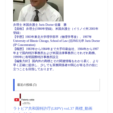
弁理士 米国弁護士 Juris Doctor 佐藤 勝
【資格】 弁理士(1986年登録)、米国弁護士（イリノイ州 2001年
登録）
【学歴】1983年東北大学理学部卒（物理学専攻）、1997年
University of Illinois Chicago, School of Law (旧JMLS)卒 Juris Doctor
(IP Concentration)
【職歴】 1983年から1984年まで大手印刷会社、1984年から1997
年まで国内特許事務所および米国法律事務所にそれぞれ勤務。
1999年に有明国際特許事務所設立
【編集方針】 国内外の商標とその関連情報をわかり易く、より
早く正確に提供し、少しでも実務関係者や関心が有る方の役に
立つことを目指しております。
最近の投稿 (5)
ラトビア共和国特許庁(LRPV) vol.37 商標_動画