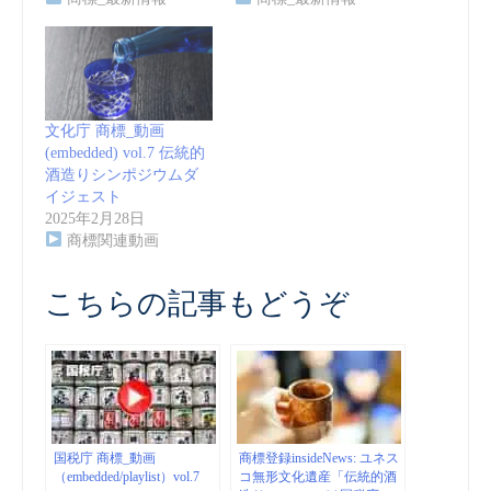
文化庁 商標_動画
(embedded) vol.7 伝統的
酒造りシンポジウムダ
イジェスト
2025年2月28日
商標関連動画
こちらの記事もどうぞ
国税庁 商標_動画
商標登録insideNews: ユネス
（embedded/playlist）vol.7
コ無形文化遺産「伝統的酒