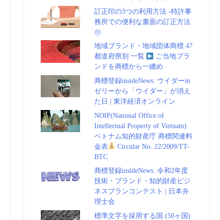
訂正印の3つの利用方法 -特許事
務所での便利な書面の訂正方法
㊞
地域ブランド・地域団体商標 47
都道府県別 一覧
ご当地ブラ
ンドを商標から一纏め
商標登録insideNews: ウイダーin
ゼリーから「ウイダー」が消え
た日 | 東洋経済オンライン
NOIP(National Office of
Intellectual Property of Vietnam)
ベトナム知的財産庁 商標関連料
金表
Circular No. 22/2009/TT-
BTC
商標登録insideNews: 令和2年度
技術・ブランド・知的財産ビジ
ネスプランコンテスト | 日本弁
理士会
標準文字を採用する国 (50ヶ国)