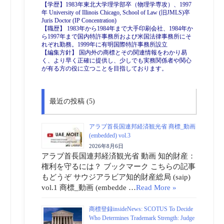
【学歴】1983年東北大学理学部卒（物理学専攻）、1997
年 University of Illinois Chicago, School of Law (旧JMLS)卒
Juris Doctor (IP Concentration)
【職歴】 1983年から1984年まで大手印刷会社、1984年か
ら1997年まで国内特許事務所および米国法律事務所にそ
れぞれ勤務。1999年に有明国際特許事務所設立
【編集方針】 国内外の商標とその関連情報をわかり易
く、より早く正確に提供し、少しでも実務関係者や関心
が有る方の役に立つことを目指しております。
最近の投稿 (5)
アラブ首長国連邦経済観光省 商標_動画
(embedded) vol.3
2026年8月6日
アラブ首長国連邦経済観光省 動画 知的財産：
権利を守るには？ ブックマーク こちらの記事
もどうぞ サウジアラビア知的財産総局 (saip)
vol.1 商標_動画 (embedde …
Read More »
商標登録insideNews: SCOTUS To Decide
Who Determines Trademark Strength: Judge