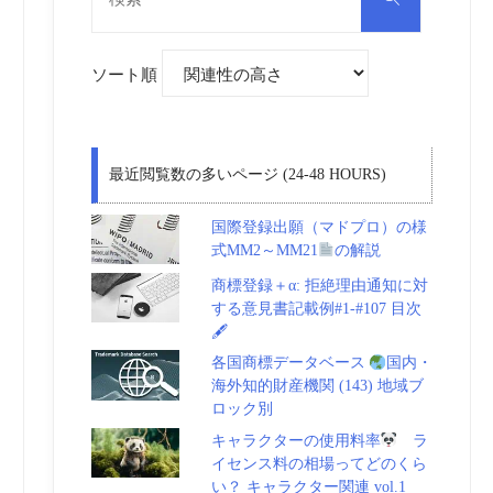
対
索
象:
ソート順
最近閲覧数の多いページ (24-48 HOURS)
国際登録出願（マドプロ）の様
式MM2～MM21
の解説
商標登録＋α: 拒絶理由通知に対
する意見書記載例#1-#107 目次
🖋
各国商標データベース
国内・
海外知的財産機関 (143) 地域ブ
ロック別
キャラクターの使用料率
ラ
イセンス料の相場ってどのくら
い？ キャラクター関連 vol.1