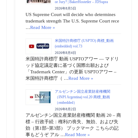
or Jury? | BakerHostetler – JDSupra
2026年8月5日
US Supreme Court will decide who determines
trademark strength The U.S. Supreme Court rece
…
Read More »
米国特許商標庁 (USPTO) 商標_動画
(embedded) vol.73
2026年8月4日
米国特許商標庁 動画 USPTOアワー ― マドリ
ッド協定議定書に基づく国際出願および
「Trademark Center」の更新 USPTOアワー –
米国特許商標庁（ …
Read More »
アルゼンチン国立産業財産権機関
（INPI Argentina) vol.20 商標_動画
（embedded）
2026年8月2日
アルゼンチン国立産業財産権機関 動画 20 – 商
標 – 行政手続：権利の喪失、無効、および失
効（第1部~第3部） ブックマーク こちらの記
事もどうぞ アル …
Read More »