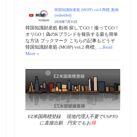
韓国知識財産処 (MOIP) vol.4 商標_動画
(embedded)
2026年7月31日
韓国知識財産処 動画 探してGO！撮ってGO！
オリGO！偽のKブランドを報告する最も簡単
な方法 ブックマーク こちらの記事もどうぞ
韓国知識財産処 (MOIP) vol.2 商標_ …
Read
More »
EZ米国商標登録 現地代理人不要でUSPTO
に直接出願 円安でもお
得