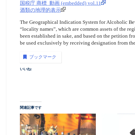
国税庁 商標_動画 (embedded) vol.11
酒類の地理的表示
The Geographical Indication System for Alcoholic Bev
“locality names”, which are common assets of the regi
been established in sake, and based on the petition f
be used exclusively by receiving designation from t
ブックマーク
いいね:
関連記事です