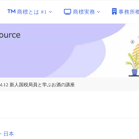
商標とは #1
商標実務
事務所
) vol.12 新人国税局員と学ぶお酒の講座
・日本