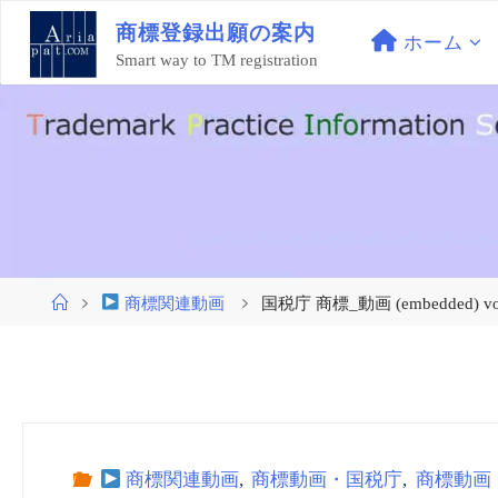
コ
商
標
登
録
出
願
の
案
内
ン
ホーム
Smart way to TM registration
テ
ン
ツ
へ
ス
キ
ッ
プ
ホ
商標関連動画
国税庁 商標_動画 (embedded
ー
ム
商標関連動画
,
商標動画・国税庁
,
商標動画