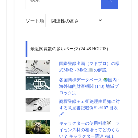
対
索
象:
ソート順
最近閲覧数の多いページ (24-48 HOURS)
国際登録出願（マドプロ）の様
式MM2～MM21
の解説
各国商標データベース
国内・
海外知的財産機関 (143) 地域ブ
ロック別
商標登録＋α: 拒絶理由通知に対
する意見書記載例#1-#107 目次
🖋
キャラクターの使用料率
ラ
イセンス料の相場ってどのくら
い？ キャラクター関連 vol.1