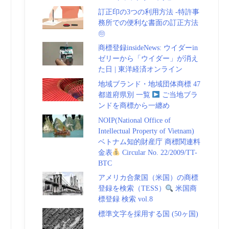
訂正印の3つの利用方法 -特許事
務所での便利な書面の訂正方法
㊞
商標登録insideNews: ウイダーin
ゼリーから「ウイダー」が消え
た日 | 東洋経済オンライン
地域ブランド・地域団体商標 47
都道府県別 一覧
ご当地ブラ
ンドを商標から一纏め
NOIP(National Office of
Intellectual Property of Vietnam)
ベトナム知的財産庁 商標関連料
金表
Circular No. 22/2009/TT-
BTC
アメリカ合衆国（米国）の商標
登録を検索（TESS）
米国商
標登録 検索 vol.8
標準文字を採用する国 (50ヶ国)