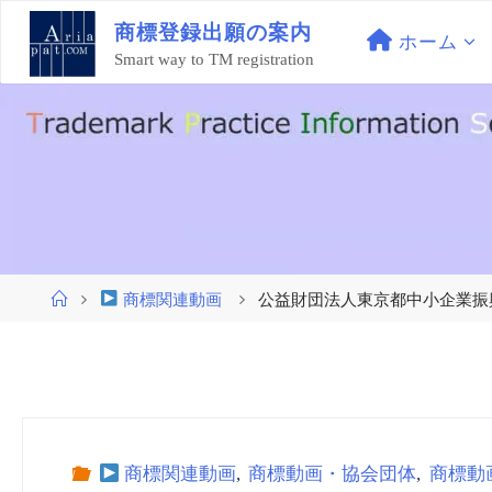
コ
商
標
登
録
出
願
の
案
内
ン
ホーム
Smart way to TM registration
テ
ン
ツ
へ
ス
キ
ッ
プ
ホ
商標関連動画
公益財団法人東京都中小企業振興公社
ー
ム
商標関連動画
,
商標動画・協会団体
,
商標動