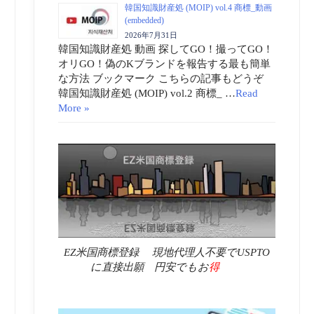
韓国知識財産処 (MOIP) vol.4 商標_動画
(embedded)
2026年7月31日
韓国知識財産処 動画 探してGO！撮ってGO！
オリGO！偽のKブランドを報告する最も簡単
な方法 ブックマーク こちらの記事もどうぞ
韓国知識財産処 (MOIP) vol.2 商標_ …
Read
More »
EZ米国商標登録 現地代理人不要でUSPTO
に直接出願 円安でもお
得