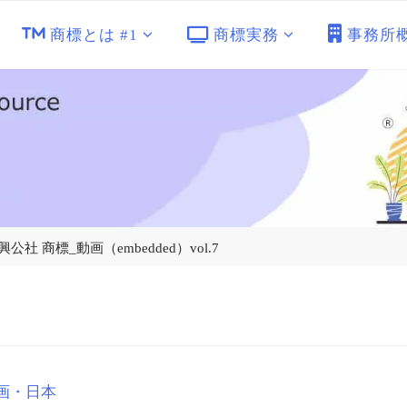
商標とは #1
商標実務
事務所
 商標_動画（embedded）vol.7
画・日本