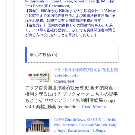
年 University of Illinois Chicago, School of Law (旧JMLS)卒
Juris Doctor (IP Concentration)
【職歴】 1983年から1984年まで大手印刷会社、1984年か
ら1997年まで国内特許事務所および米国法律事務所にそ
れぞれ勤務。1999年に有明国際特許事務所設立
【編集方針】 国内外の商標とその関連情報をわかり易
く、より早く正確に提供し、少しでも実務関係者や関心
が有る方の役に立つことを目指しております。
最近の投稿 (5)
アラブ首長国連邦経済観光省 商標_動画
(embedded) vol.3
2026年8月6日
アラブ首長国連邦経済観光省 動画 知的財産：
権利を守るには？ ブックマーク こちらの記事
もどうぞ サウジアラビア知的財産総局 (saip)
vol.1 商標_動画 (embedde …
Read More »
商標登録insideNews: SCOTUS To Decide
Who Determines Trademark Strength: Judge
or Jury? | BakerHostetler – JDSupra