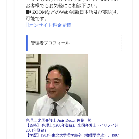
お客様でもお気軽にご相談下さい。
ZOOMなどのWeb会議(日本語及び英語)も
可能です。
オンサイト料金見積
管理者プロフィール
弁理士 米国弁護士 Juris Doctor 佐藤 勝
【資格】 弁理士(1986年登録)、米国弁護士（イリノイ州
2001年登録）
【学歴】1983年東北大学理学部卒（物理学専攻）、1997