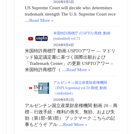
2026年8月5日
US Supreme Court will decide who determines
trademark strength The U.S. Supreme Court rece
…
Read More »
米国特許商標庁 (USPTO) 商標_動画
(embedded) vol.73
2026年8月4日
米国特許商標庁 動画 USPTOアワー ― マドリ
ッド協定議定書に基づく国際出願および
「Trademark Center」の更新 USPTOアワー –
米国特許商標庁（ …
Read More »
アルゼンチン国立産業財産権機関
（INPI Argentina) vol.20 商標_動画
（embedded）
2026年8月2日
アルゼンチン国立産業財産権機関 動画 20 – 商
標 – 行政手続：権利の喪失、無効、および失
効（第1部~第3部） ブックマーク こちらの記
事もどうぞ アル …
Read More »