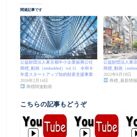
関連記事です
公益財団法人東京都中小企業振興公社
公益財団法人東
商標_動画（embedded）vol.11 令和８
商標_動画（embedd
年度スタートアップ知的財産支援事業
2022年8月18日
2026年2月14日
商標_最新情
商標関連動画
こちらの記事もどうぞ