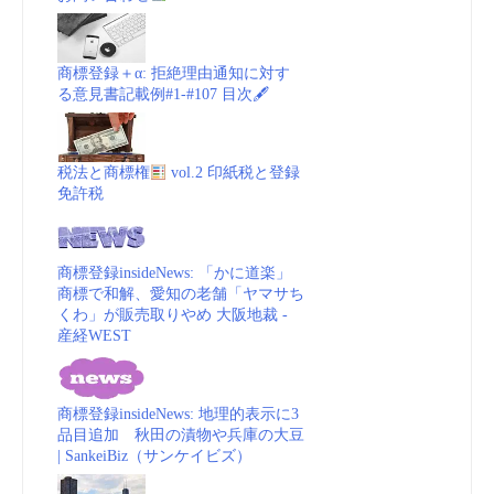
商標登録＋α: 拒絶理由通知に対す
る意見書記載例#1-#107 目次🖋
税法と商標権
vol.2 印紙税と登録
免許税
商標登録insideNews: 「かに道楽」
商標で和解、愛知の老舗「ヤマサち
くわ」が販売取りやめ 大阪地裁 -
産経WEST
商標登録insideNews: 地理的表示に3
品目追加 秋田の漬物や兵庫の大豆
| SankeiBiz（サンケイビズ）