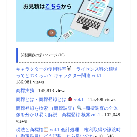
閲覧回数の多いページ (10)
キャラクターの使用料率
ライセンス料の相場
ってどのくらい？ キャラクター関連 vol.1
-
186,981 views
商標実務
- 145,813 views
商標とは・商標登録とは
vol.1
- 115,408 views
商標登録を検索 （商標調査）
–商標調査の全体
像を分かり易く解説 商標登録 検索vol.1
- 102,048
views
税法と商標権
vol.1 会計処理 – 権利取得や譲渡時
に勘定科目にどう記載したら良いのか
- 101,546