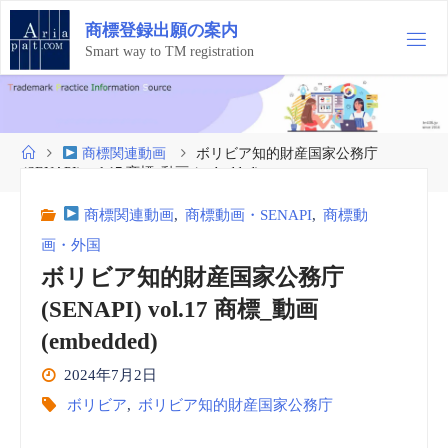
コ
商
標
登
録
出
願
の
案
内
ン
テ
Smart way to TM registration
ン
ツ
へ
ス
ホ
商標関連動画
ボリビア知的財産国家公務庁
キ
ー
(SENAPI) vol.17 商標_動画 (embedded)
ッ
ム
プ
商標関連動画
,
商標動画・SENAPI
,
商標動
画・外国
ボリビア知的財産国家公務庁
(SENAPI) vol.17 商標_動画
(embedded)
2024年7月2日
ボリビア
,
ボリビア知的財産国家公務庁