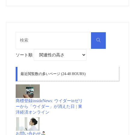
検
検
索
索
対
象:
ソート順
最近閲覧数の多いページ (24-48 HOURS)
商標登録insideNews: ウイダーinゼリ
ーから「ウイダー」が消えた日 | 東
洋経済オンライン
お問い合わせ