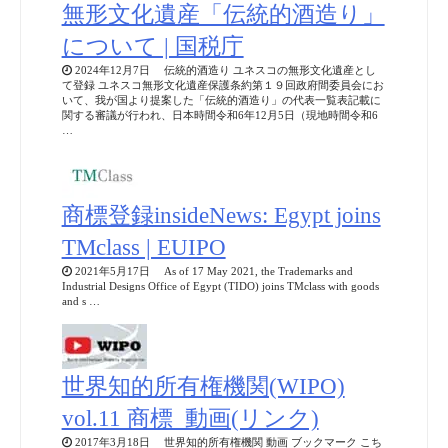
無形文化遺産「伝統的酒造り」
について | 国税庁
2024年12月7日 伝統的酒造り ユネスコの無形文化遺産とし
て登録 ユネスコ無形文化遺産保護条約第１９回政府間委員会にお
いて、我が国より提案した「伝統的酒造り」の代表一覧表記載に
関する審議が行われ、日本時間令和6年12月5日（現地時間令和6
…
商標登録insideNews: Egypt joins
TMclass | EUIPO
2021年5月17日 As of 17 May 2021, the Trademarks and
Industrial Designs Office of Egypt (TIDO) joins TMclass with goods
and s …
世界知的所有権機関(WIPO)
vol.11 商標_動画(リンク)
2017年3月18日 世界知的所有権機関 動画 ブックマーク こち