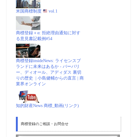
米国商標制度
vol.1
商標登録＋α: 拒絶理由通知に対す
る意見書記載例#54
商標登録insideNews: ライセンスブ
ランドに未来はあるか - バーバリ
ー、ディオール、アディダス 裏切
りの歴史 | 小島健輔からの直言 | 商
業界オンライン
知的財産News 商標_動画(リンク)
商標登録のご相談・お問合せ