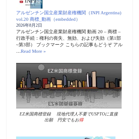
アルゼンチン国立産業財産権機関（INPI Argentina)
vol.20 商標_動画（embedded）
2026年8月2日
アルゼンチン国立産業財産権機関 動画 20 – 商標 –
行政手続：権利の喪失、無効、および失効（第1部
~第3部） ブックマーク こちらの記事もどうぞ アル
…
Read More »
EZ米国商標登録 現地代理人不要でUSPTOに直接
出願 円安でもお
得