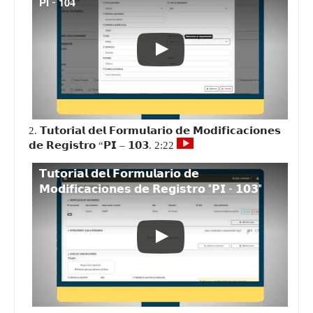
𝗣𝗜 - 𝟭𝟬𝟒
2. 𝗧𝘂𝘁𝗼𝗿𝗶𝗮𝗹 𝗱𝗲𝗹 𝗙𝗼𝗿𝗺𝘂𝗹𝗮𝗿𝗶𝗼 𝗱𝗲 𝗠𝗼𝗱𝗶𝗳𝗶𝗰𝗮𝗰𝗶𝗼𝗻𝗲𝘀
𝗱𝗲 𝗥𝗲𝗴𝗶𝘀𝘁𝗿𝗼 “𝗣𝗜 – 𝟭𝟬𝟯. 2:22
𝗧𝘂𝘁𝗼𝗿𝗶𝗮𝗹 𝗱𝗲𝗹 𝗙𝗼𝗿𝗺𝘂𝗹𝗮𝗿𝗶𝗼 𝗱𝗲
𝗠𝗼𝗱𝗶𝗳𝗶𝗰𝗮𝗰𝗶𝗼𝗻𝗲𝘀 𝗱𝗲 𝗥𝗲𝗴𝗶𝘀𝘁𝗿𝗼 "𝗣𝗜 - 𝟭𝟬𝟯"