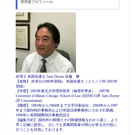
管理者プロフィール
弁理士 米国弁護士 Juris Doctor 佐藤 勝
【資格】 弁理士(1986年登録)、米国弁護士（イリノイ州 2001年
登録）
【学歴】1983年東北大学理学部卒（物理学専攻）、1997年
University of Illinois Chicago, School of Law (旧JMLS)卒 Juris Doctor
(IP Concentration)
【職歴】 1983年から1984年まで大手印刷会社、1984年から1997
年まで国内特許事務所および米国法律事務所にそれぞれ勤務。
1999年に有明国際特許事務所設立
【編集方針】 国内外の商標とその関連情報をわかり易く、より
早く正確に提供し、少しでも実務関係者や関心が有る方の役に
立つことを目指しております。