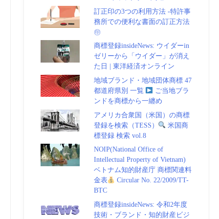
訂正印の3つの利用方法 -特許事
務所での便利な書面の訂正方法
㊞
商標登録insideNews: ウイダーin
ゼリーから「ウイダー」が消え
た日 | 東洋経済オンライン
地域ブランド・地域団体商標 47
都道府県別 一覧
ご当地ブラ
ンドを商標から一纏め
アメリカ合衆国（米国）の商標
登録を検索（TESS）
米国商
標登録 検索 vol.8
NOIP(National Office of
Intellectual Property of Vietnam)
ベトナム知的財産庁 商標関連料
金表
Circular No. 22/2009/TT-
BTC
商標登録insideNews: 令和2年度
技術・ブランド・知的財産ビジ