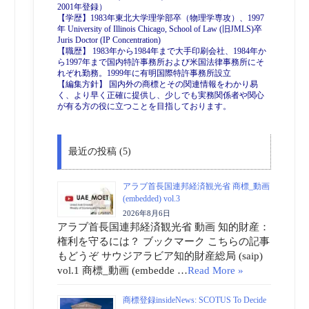
2001年登録）
【学歴】1983年東北大学理学部卒（物理学専攻）、1997
年 University of Illinois Chicago, School of Law (旧JMLS)卒
Juris Doctor (IP Concentration)
【職歴】 1983年から1984年まで大手印刷会社、1984年か
ら1997年まで国内特許事務所および米国法律事務所にそ
れぞれ勤務。1999年に有明国際特許事務所設立
【編集方針】 国内外の商標とその関連情報をわかり易
く、より早く正確に提供し、少しでも実務関係者や関心
が有る方の役に立つことを目指しております。
最近の投稿 (5)
アラブ首長国連邦経済観光省 商標_動画
(embedded) vol.3
2026年8月6日
アラブ首長国連邦経済観光省 動画 知的財産：
権利を守るには？ ブックマーク こちらの記事
もどうぞ サウジアラビア知的財産総局 (saip)
vol.1 商標_動画 (embedde …
Read More »
商標登録insideNews: SCOTUS To Decide