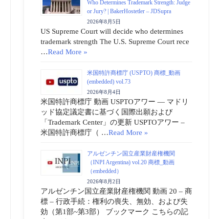
Who Determines Trademark Strength: Judge
or Jury? | BakerHostetler – JDSupra
2026年8月5日
US Supreme Court will decide who determines
trademark strength The U.S. Supreme Court rece
…
Read More »
米国特許商標庁 (USPTO) 商標_動画
(embedded) vol.73
2026年8月4日
米国特許商標庁 動画 USPTOアワー ― マドリ
ッド協定議定書に基づく国際出願および
「Trademark Center」の更新 USPTOアワー –
米国特許商標庁（ …
Read More »
アルゼンチン国立産業財産権機関
（INPI Argentina) vol.20 商標_動画
（embedded）
2026年8月2日
アルゼンチン国立産業財産権機関 動画 20 – 商
標 – 行政手続：権利の喪失、無効、および失
効（第1部~第3部） ブックマーク こちらの記