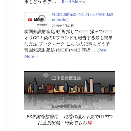
事もどうぞ アル …
Read More »
韓国知識財産処 (MOIP) vol.4 商標_動画
(embedded)
2026年7月31日
韓国知識財産処 動画 探してGO！撮ってGO！
オリGO！偽のKブランドを報告する最も簡単
な方法 ブックマーク こちらの記事もどうぞ
韓国知識財産処 (MOIP) vol.2 商標_ …
Read
More »
EZ米国商標登録 現地代理人不要でUSPTO
に直接出願 円安でもお
得