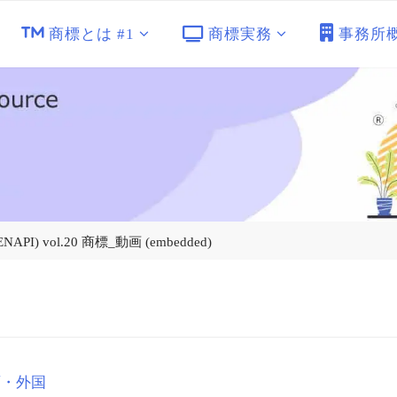
商標とは #1
商標実務
事務所
 vol.20 商標_動画 (embedded)
画・外国