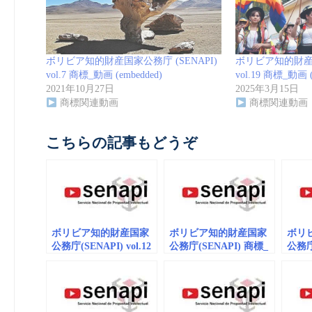
ボリビア知的財産国家公務庁 (SENAPI)
ボリビア知的財産国
vol.7 商標_動画 (embedded)
vol.19 商標_動画 (
2021年10月27日
2025年3月15日
商標関連動画
商標関連動画
こちらの記事もどうぞ
ボリビア知的財産国家
ボリビア知的財産国家
ボリ
公務庁(SENAPI) vol.12
公務庁(SENAPI) 商標_
公務庁 
商標_動画 (embedded)
動画 (embedded) vol.1
商標_動