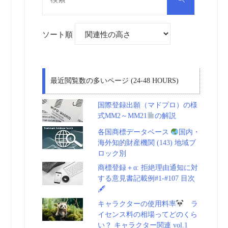
対
索
象:
ソート順
最近閲覧数の多いページ (24-48 HOURS)
国際登録出願（マドプロ）の様
式MM2～MM21
の解説
各国商標データベース
国内・
海外知的財産機関 (143) 地域ブ
ロック別
商標登録＋α: 拒絶理由通知に対
する意見書記載例#1-#107 目次
🖋
キャラクターの使用料率
ラ
イセンス料の相場ってどのくら
い？ キャラクター関連 vol.1