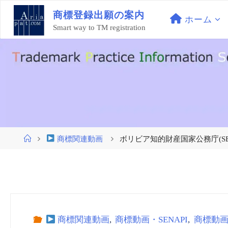
コ
商
標
登
録
出
願
の
案
内
ン
ホーム
Smart way to TM registration
テ
ン
ツ
へ
ス
キ
ッ
プ
ホ
商標関連動画
ボリビア知的財産国家公務庁(SENAPI)
ー
ム
商標関連動画
,
商標動画・SENAPI
,
商標動