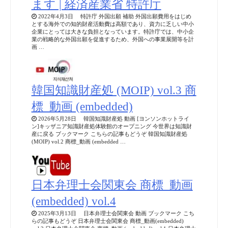
ます | 経済産業省 特許庁
2022年4月3日 特許庁 外国出願 補助 外国出願費用をはじめ
とする海外での知的財産活動費は高額であり、資力に乏しい中小
企業にとっては大きな負担となっています。特許庁では、中小企
業の戦略的な外国出願を促進するため、外国への事業展開等を計
画 …
韓国知識財産処 (MOIP) vol.3 商
標_動画 (embedded)
2026年5月28日 韓国知識財産処 動画 [ヨンソンホットライ
ン]キッザニア知識財産処体験館のオープニング 今世界は知識財
産に戻る ブックマーク こちらの記事もどうぞ 韓国知識財産処
(MOIP) vol.2 商標_動画 (embedded …
日本弁理士会関東会 商標_動画
(embedded) vol.4
2025年3月13日 日本弁理士会関東会 動画 ブックマーク こち
らの記事もどうぞ 日本弁理士会関東会 商標_動画(embedded)