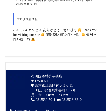
vol.2 日本弁理士会関東会 商標_動画 (embedded) vol.1 日本弁理士
会関東会 商標_動 …
ブログ統計情報
2,201,564 アクセス ありがとうございます
Thank you
for visiting our site
感谢您访问我们的网站
액세스
감사합니다
有明国際特許事務所
〒135-8071
東京都江東区有明 3-6-11
TFTビル郵便局私書箱2117号
月～金: 9:00am～5:30pm
03-5530-5011
03-3528-3210