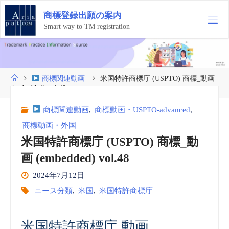
コ
商
標
登
録
出
願
の
案
内
ン
テ
Smart way to TM registration
ン
ツ
へ
ス
ホ
商標関連動画
米国特許商標庁 (USPTO) 商標_動画
キ
ー
(embedded) vol.48
ッ
ム
プ
商標関連動画
,
商標動画・USPTO-advanced
,
商標動画・外国
米国特許商標庁 (USPTO) 商標_動
画 (embedded) vol.48
2024年7月12日
ニース分類
,
米国
,
米国特許商標庁
米国特許商標庁 動画