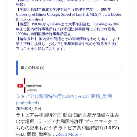
登録）
【学歴】1983年東北大学理学部卒（物理学専攻）、1997年
University of Illinois Chicago, School of Law (旧JMLS)卒 Juris Doctor
(IP Concentration)
【職歴】 1983年から1984年まで大手印刷会社、1984年から1997
年まで国内特許事務所および米国法律事務所にそれぞれ勤務。
1999年に有明国際特許事務所設立
【編集方針】 国内外の商標とその関連情報をわかり易く、より
早く正確に提供し、少しでも実務関係者や関心が有る方の役に
立つことを目指しております。
最近の投稿 (5)
ラトビア共和国特許庁(LRPV) vol.37 商標_動画
(embedded)
2026年8月9日
ラトビア共和国特許庁 動画 知的財産が価値を生み
出す場所 | ラトビア共和国特許庁 ブックマーク こ
ちらの記事もどうぞ ラトビア共和国特許庁(LRPV)
vol.8 商標_動画(e …
Read More »