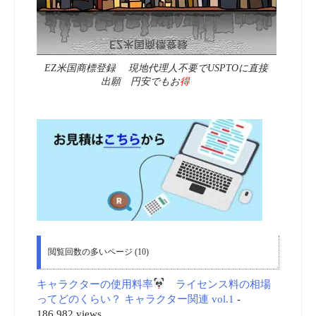
EZ米国商標登録 現地代理人不要でUSPTOに直接
出願 円安でもお
得
閲覧回数の多いページ (10)
キャラクターの使用料率
ライセンス料の相場
ってどのくらい？ キャラクター関連 vol.1
-
186,982 views