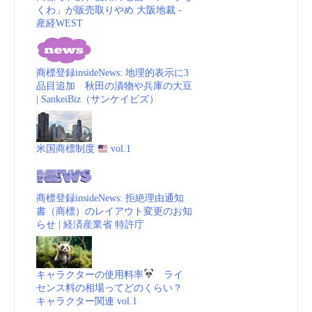
くわ」が販売取りやめ 大阪地裁 -
産経WEST
商標登録insideNews: 地理的表示に3
品目追加 秋田の漬物や兵庫の大豆
| SankeiBiz（サンケイビズ）
米国商標制度
vol.1
商標登録insideNews: 拒絶理由通知
書（商標）のレイアウト変更のお知
らせ | 経済産業省 特許庁
キャラクターの使用料率
ライ
センス料の相場ってどのくらい？
キャラクター関連 vol.1