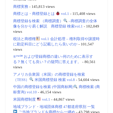
商標実務
- 145,813 views
商標とは・商標登録とは
vol.1
- 115,408 views
商標登録を検索 （商標調査）
–商標調査の全体
像を分かり易く解説 商標登録 検索vol.1
- 102,049
views
税法と商標権
vol.1 会計処理 – 権利取得や譲渡時
に勘定科目にどう記載したら良いのか
- 101,547
views
®™℠ および登録商標の違い-何のために表示す
る？無くても良い？の疑問に答えます。
- 80,561
views
アメリカ合衆国（米国）の商標登録を検索
（TESS）
米国商標登録 検索 vol.8
- 54,604 views
中国の商標登録を検索 (中国商标网)
商標検索 (商
标查询) vol.10
- 46,154 views
米国商標制度
vol.1
- 44,867 views
地域ブランド・地域団体商標 47都道府県別 一覧
ご当地ブランドを商標から一纏め
- 43,798 views