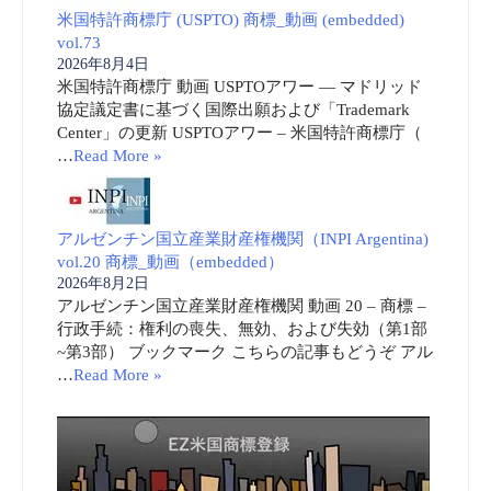
米国特許商標庁 (USPTO) 商標_動画 (embedded)
vol.73
2026年8月4日
米国特許商標庁 動画 USPTOアワー ― マドリッド
協定議定書に基づく国際出願および「Trademark
Center」の更新 USPTOアワー – 米国特許商標庁（
…
Read More »
アルゼンチン国立産業財産権機関（INPI Argentina)
vol.20 商標_動画（embedded）
2026年8月2日
アルゼンチン国立産業財産権機関 動画 20 – 商標 –
行政手続：権利の喪失、無効、および失効（第1部
~第3部） ブックマーク こちらの記事もどうぞ アル
…
Read More »