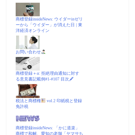
商標登録insideNews: ウイダーinゼリ
ーから「ウイダー」が消えた日 | 東
洋経済オンライン
お問い合わせ
商標登録＋α: 拒絶理由通知に対す
る意見書記載例#1-#107 目次🖋
税法と商標権
vol.2 印紙税と登録
免許税
商標登録insideNews: 「かに道楽」
商標で和解、愛知の老舗「ヤマサち