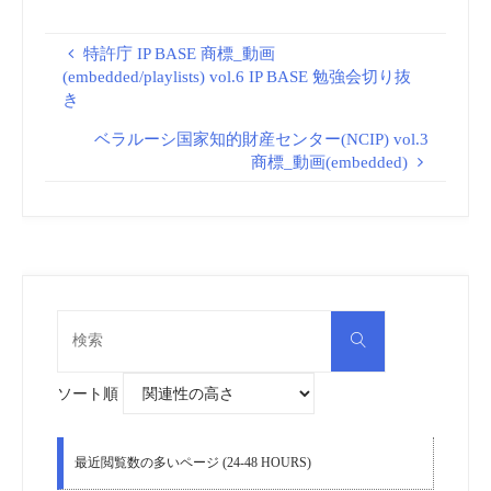
特許庁 IP BASE 商標_動画
(embedded/playlists) vol.6 IP BASE 勉強会切り抜
き
ベラルーシ国家知的財産センター(NCIP) vol.3
商標_動画(embedded)
検
検
索
索
対
象:
ソート順
最近閲覧数の多いページ (24-48 HOURS)