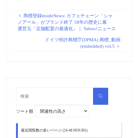
USPTO
商標登録insideNews: カフェチェーン「シャ
ノアール」がブランド終了 58年の歴史に幕
運営元「店舗配置の最適化」｜ Yahoo!ニュース
ドイツ特許商標庁(DPMA) 商標_動画
(embedded) vol.5
検
検
索
索
対
象:
ソート順
最近閲覧数の多いページ (24-48 HOURS)