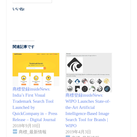
いいね:
関連記事です
商標登録insideNews:
商標登録insideNews:
India’s First Visual
WIPO Launches State-of-
Trademark Search Tool
the-Art Artificial
Launched by
Intelligence-Based Image
QuickCompany.in – Press
Search Tool for Brands |
Release – Digital Journal
WIPO
2018年9月10日
2019年4月3日
商標_最新情報