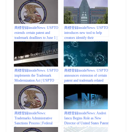
QuickCompany.in – Press
USPTO
Release – Digital Journal
商標登録insideNews: USPTO
商標登録insideNews: USPTO
extends certain patent and
introduces new tool to help
trademark deadlines to June 1 |
creators identify their
USPTO
intellectual property | USPTO
商標登録insideNews: USPTO
商標登録insideNews: USPTO
implements the Trademark
announces extension of certain
Modernization Act | USPTO
patent and trademark-related
timing deadlines under the
Coronavirus Aid, Relief, and
Economic Security Act |
USPTO
商標登録insideNews:
商標登録insideNews: Andrei
Trademarks Administrative
Iancu Begins Role as New
Sanctions Process | Federal
Director of United States Patent
Register
and Trademark Office |