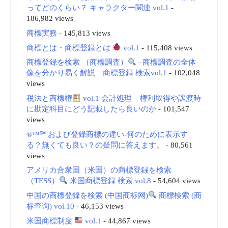
ってどのくらい？ キャラクター関連 vol.1
-
186,982 views
商標実務
- 145,813 views
商標とは・商標登録とは
vol.1
- 115,408 views
商標登録を検索 （商標調査）
–商標調査の全体
像を分かり易く解説 商標登録 検索vol.1
- 102,048
views
税法と商標権
vol.1 会計処理 – 権利取得や譲渡時
に勘定科目にどう記載したら良いのか
- 101,547
views
®™℠ および登録商標の違い-何のために表示す
る？無くても良い？の疑問に答えます。
- 80,561
views
アメリカ合衆国（米国）の商標登録を検索
（TESS）
米国商標登録 検索 vol.8
- 54,604 views
中国の商標登録を検索 (中国商标网)
商標検索 (商
标查询) vol.10
- 46,153 views
米国商標制度
vol.1
- 44,867 views