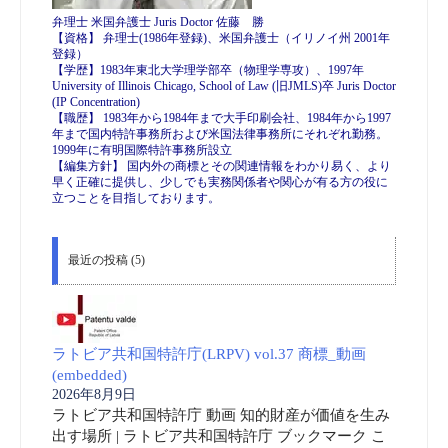
弁理士 米国弁護士 Juris Doctor 佐藤 勝
【資格】 弁理士(1986年登録)、米国弁護士（イリノイ州 2001年
登録）
【学歴】1983年東北大学理学部卒（物理学専攻）、1997年
University of Illinois Chicago, School of Law (旧JMLS)卒 Juris Doctor
(IP Concentration)
【職歴】 1983年から1984年まで大手印刷会社、1984年から1997
年まで国内特許事務所および米国法律事務所にそれぞれ勤務。
1999年に有明国際特許事務所設立
【編集方針】 国内外の商標とその関連情報をわかり易く、より
早く正確に提供し、少しでも実務関係者や関心が有る方の役に
立つことを目指しております。
最近の投稿 (5)
ラトビア共和国特許庁(LRPV) vol.37 商標_動画
(embedded)
2026年8月9日
ラトビア共和国特許庁 動画 知的財産が価値を生み
出す場所 | ラトビア共和国特許庁 ブックマーク こ