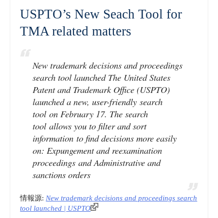
USPTO’s New Seach Tool for
TMA related matters
New trademark decisions and proceedings
search tool launched The United States
Patent and Trademark Office (USPTO)
launched a new, user-friendly search
tool on February 17. The search
tool allows you to filter and sort
information to find decisions more easily
on: Expungement and reexamination
proceedings and Administrative and
sanctions orders
情報源:
New trademark decisions and proceedings search
tool launched | USPTO