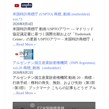
米国特許商標庁 (USPTO) 商標_動画 (embedded)
vol.73
2026年8月4日
米国特許商標庁 動画 USPTOアワー ― マドリッド
協定議定書に基づく国際出願および「Trademark
Center」の更新 USPTOアワー – 米国特許商標庁（
…
Read More »
アルゼンチン国立産業財産権機関（INPI Argentina)
vol.20 商標_動画（embedded）
2026年8月2日
アルゼンチン国立産業財産権機関 動画 20 – 商標 –
行政手続：権利の喪失、無効、および失効（第1部
~第3部） ブックマーク こちらの記事もどうぞ アル
…
Read More »