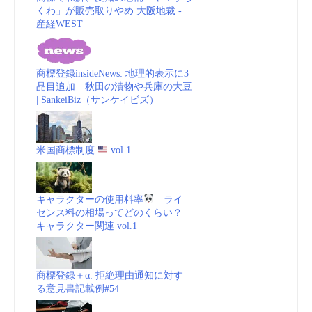
くわ」が販売取りやめ 大阪地裁 -
産経WEST
商標登録insideNews: 地理的表示に3
品目追加 秋田の漬物や兵庫の大豆
| SankeiBiz（サンケイビズ）
米国商標制度
vol.1
キャラクターの使用料率
ライ
センス料の相場ってどのくらい？
キャラクター関連 vol.1
商標登録＋α: 拒絶理由通知に対す
る意見書記載例#54