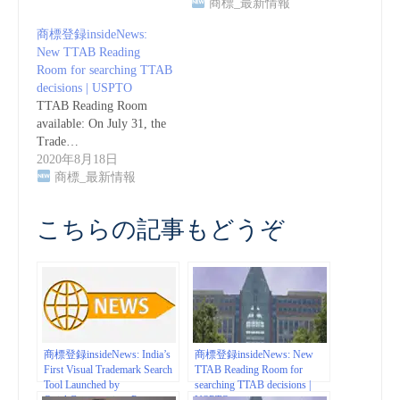
商標_最新情報
商標登録insideNews:
New TTAB Reading
Room for searching TTAB
decisions | USPTO
TTAB Reading Room
available: On July 31, the
Trade…
2020年8月18日
商標_最新情報
こちらの記事もどうぞ
商標登録insideNews: India’s
商標登録insideNews: New
First Visual Trademark Search
TTAB Reading Room for
Tool Launched by
searching TTAB decisions |