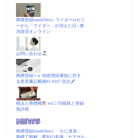
商標登録insideNews: ウイダーinゼリ
ーから「ウイダー」が消えた日 | 東
洋経済オンライン
お問い合わせ
商標登録＋α: 拒絶理由通知に対す
る意見書記載例#1-#107 目次🖋
税法と商標権
vol.2 印紙税と登録
免許税
商標登録insideNews: 「かに道楽」
商標で和解、愛知の老舗「ヤマサち