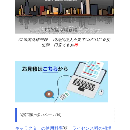
EZ米国商標登録 現地代理人不要でUSPTOに直接
出願 円安でもお
得
閲覧回数の多いページ (10)
キャラクターの使用料率
ライセンス料の相場