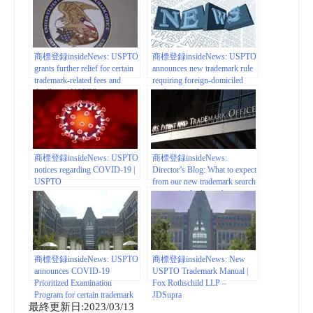
USPTO
商標登録insideNews: USPTO
商標登録insideNews: USPTO
grants further relief for certain
announces new trademark rule
trademark-related fees and
requiring foreign-domiciled
deadlines | USPTO
applicants and registrants to
have a U.S.-licensed attorney |
USPTO
商標登録insideNews: USPTO
商標登録insideNews:
notices regarding COVID-19 |
Director’s Blog: What to expect
USPTO
from our new trademark search
system (and why we’re
replacing TESS) | USPTO
商標登録insideNews: USPTO
商標登録insideNews: New
announces COVID-19
USPTO Trademark Manual |
Prioritized Examination
Fox Rothschild LLP –
Program for certain trademark
JDSupra
最終更新日:2023/03/13
and service mark applications |