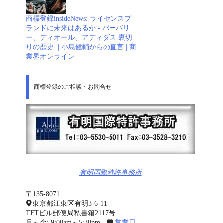
商標登録insideNews: ライセンスブ
ランドに未来はあるか - バーバリ
ー、ディオール、アディダス 裏切
りの歴史 | 小島健輔からの直言 | 商
業界オンライン
商標登録のご相談・お問合せ
有明国際特許事務所
〒135-8071
東京都江東区有明3-6-11
TFTビル郵便局私書箱2117号
月～金: 9:00am～5:30pm
営業日