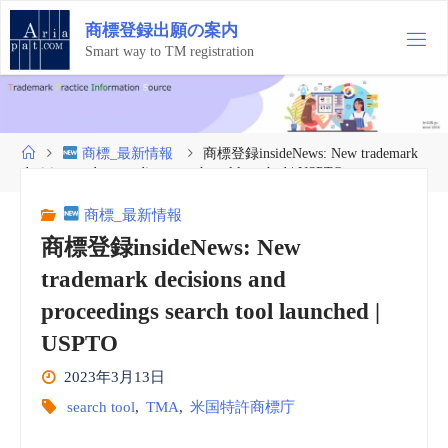
コ
商
標
登
録
出
願
の
案
内
ン
テ
Smart way to TM registration
ン
ツ
へ
ス
ホ
商標_最新情報
商標登録insideNews: New trademark
キ
ー
decisions and proceedings search tool launched | USPTO
ッ
ム
プ
商標_最新情報
商標登録insideNews: New
trademark decisions and
proceedings search tool launched |
USPTO
2023年3月13日
search tool
,
TMA
,
米国特許商標庁