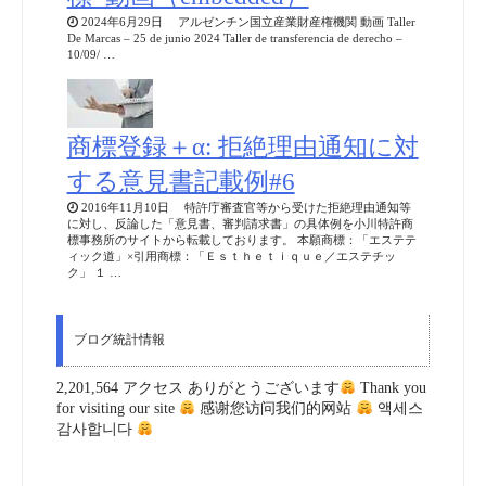
2024年6月29日 アルゼンチン国立産業財産権機関 動画 Taller
De Marcas – 25 de junio 2024 Taller de transferencia de derecho –
10/09/ …
商標登録＋α: 拒絶理由通知に対
する意見書記載例#6
2016年11月10日 特許庁審査官等から受けた拒絶理由通知等
に対し、反論した「意見書、審判請求書」の具体例を小川特許商
標事務所のサイトから転載しております。 本願商標：「エステテ
ィック道」×引用商標：「Ｅｓｔｈｅｔｉｑｕｅ／エステチッ
ク」 １ …
ブログ統計情報
2,201,564 アクセス ありがとうございます
Thank you
for visiting our site
感谢您访问我们的网站
액세스
감사합니다