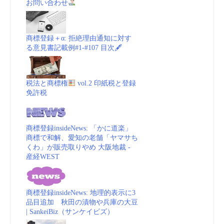
お問い合わせ
商標登録＋α: 拒絶理由通知に対す
る意見書記載例#1-#107 目次🖋
税法と商標権
vol.2 印紙税と登録
免許税
商標登録insideNews: 「かに道楽」
商標で和解、愛知の老舗「ヤマサち
くわ」が販売取りやめ 大阪地裁 -
産経WEST
商標登録insideNews: 地理的表示に3
品目追加 秋田の漬物や兵庫の大豆
| SankeiBiz（サンケイビズ）