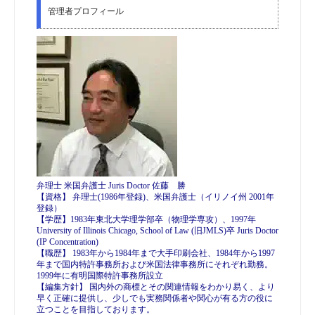
管理者プロフィール
弁理士 米国弁護士 Juris Doctor 佐藤 勝
【資格】 弁理士(1986年登録)、米国弁護士（イリノイ州 2001年
登録）
【学歴】1983年東北大学理学部卒（物理学専攻）、1997年
University of Illinois Chicago, School of Law (旧JMLS)卒 Juris Doctor
(IP Concentration)
【職歴】 1983年から1984年まで大手印刷会社、1984年から1997
年まで国内特許事務所および米国法律事務所にそれぞれ勤務。
1999年に有明国際特許事務所設立
【編集方針】 国内外の商標とその関連情報をわかり易く、より
早く正確に提供し、少しでも実務関係者や関心が有る方の役に
立つことを目指しております。