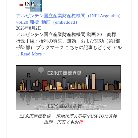
アルゼンチン国立産業財産権機関（INPI Argentina)
vol.20 商標_動画（embedded）
2026年8月2日
アルゼンチン国立産業財産権機関 動画 20 – 商標 –
行政手続：権利の喪失、無効、および失効（第1部
~第3部） ブックマーク こちらの記事もどうぞ アル
…
Read More »
EZ米国商標登録 現地代理人不要でUSPTOに直接
出願 円安でもお
得