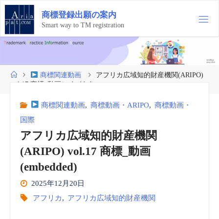
コ
商
標
登
録
出
願
の
案
内
ン
テ
Smart way to TM registration
ン
ツ
へ
ス
ホ
商標関連動画
アフリカ広域知的財産機関(ARIPO)
キ
ー
vol.17 商標_動画(embedded)
ッ
ム
プ
商標関連動画
,
商標動画・ARIPO
,
商標動画・
国際
アフリカ広域知的財産機関
(ARIPO) vol.17 商標_動画
(embedded)
2025年12月20日
アフリカ
,
アフリカ広域知的財産機関