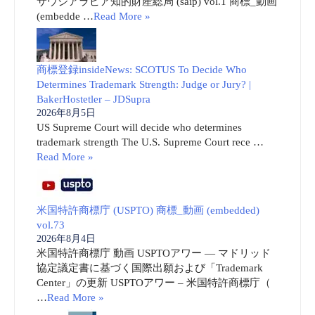
サウジアラビア知的財産総局 (saip) vol.1 商標_動画
(embedde …
Read More »
商標登録insideNews: SCOTUS To Decide Who
Determines Trademark Strength: Judge or Jury? |
BakerHostetler – JDSupra
2026年8月5日
US Supreme Court will decide who determines
trademark strength The U.S. Supreme Court rece …
Read More »
米国特許商標庁 (USPTO) 商標_動画 (embedded)
vol.73
2026年8月4日
米国特許商標庁 動画 USPTOアワー ― マドリッド
協定議定書に基づく国際出願および「Trademark
Center」の更新 USPTOアワー – 米国特許商標庁（
…
Read More »