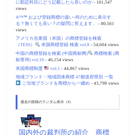
に勘定科目にどう記載したら良いのか
- 101,547
views
®™℠ および登録商標の違い-何のために表示す
る？無くても良い？の疑問に答えます。
- 80,561
views
アメリカ合衆国（米国）の商標登録を検索
（TESS）
米国商標登録 検索 vol.8
- 54,604 views
中国の商標登録を検索 (中国商标网)
商標検索 (商
标查询) vol.10
- 46,154 views
米国商標制度
vol.1
- 44,867 views
地域ブランド・地域団体商標 47都道府県別 一覧
ご当地ブランドを商標から一纏め
- 43,798 views
過去の投稿のランダム表示（4）
国内外の裁判所の紹介 商標_