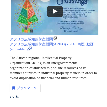
アフリカ広域知的財産機関
アフリカ広域知的財産機関(ARIPO) vol.16 商標_動画
(embedded)
The African regional Intellectual Property
Organization(ARIPO) is an Intergovernmental
organization established to pool the resources of its
member countries in industrial property matters in order to
avoid duplication of financial and human resources.
ブックマーク
いいね: