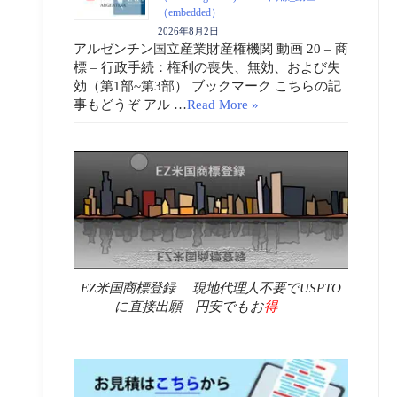
（embedded）
2026年8月2日
アルゼンチン国立産業財産権機関 動画 20 – 商
標 – 行政手続：権利の喪失、無効、および失
効（第1部~第3部） ブックマーク こちらの記
事もどうぞ アル …
Read More »
EZ米国商標登録 現地代理人不要でUSPTO
に直接出願 円安でもお
得