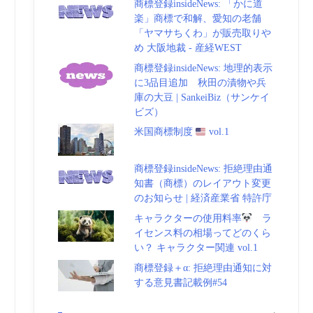
商標登録insideNews: 「かに道
楽」商標で和解、愛知の老舗
「ヤマサちくわ」が販売取りや
め 大阪地裁 - 産経WEST
商標登録insideNews: 地理的表示
に3品目追加 秋田の漬物や兵
庫の大豆 | SankeiBiz（サンケイ
ビズ）
米国商標制度
vol.1
商標登録insideNews: 拒絶理由通
知書（商標）のレイアウト変更
のお知らせ | 経済産業省 特許庁
キャラクターの使用料率
ラ
イセンス料の相場ってどのくら
い？ キャラクター関連 vol.1
商標登録＋α: 拒絶理由通知に対
する意見書記載例#54