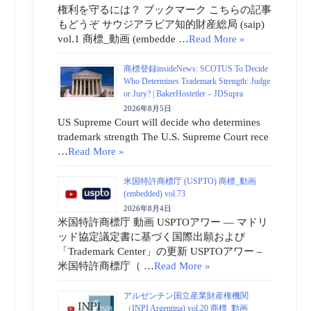
権利を守るには？ ブックマーク こちらの記事
もどうぞ サウジアラビア知的財産総局 (saip)
vol.1 商標_動画 (embedde …
Read More »
商標登録insideNews: SCOTUS To Decide
Who Determines Trademark Strength: Judge
or Jury? | BakerHostetler – JDSupra
2026年8月5日
US Supreme Court will decide who determines
trademark strength The U.S. Supreme Court rece
…
Read More »
米国特許商標庁 (USPTO) 商標_動画
(embedded) vol.73
2026年8月4日
米国特許商標庁 動画 USPTOアワー ― マドリ
ッド協定議定書に基づく国際出願および
「Trademark Center」の更新 USPTOアワー –
米国特許商標庁（ …
Read More »
アルゼンチン国立産業財産権機関
（INPI Argentina) vol.20 商標_動画