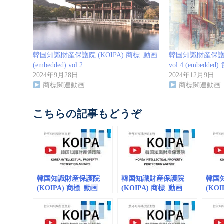
韓国知識財産保護院 (KOIPA) 商標_動画
韓国知識財産保護院 
(embedded) vol.2
vol.4 (embed
2024年9月28日
2024年12月9日
商標関連動画
商標関連動画
こちらの記事もどうぞ
韓国知識財産保護院
韓国知識財産保護院
韓国
(KOIPA) 商標_動画
(KOIPA) 商標_動画
(KO
(embedded) vol.2
vol.4 (embedded) 한국
vol.7
지식재산보호원
(embe
브랜드