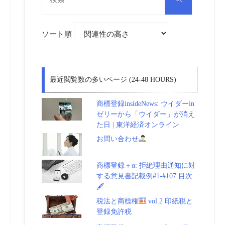
対
索
象:
ソート順
最近閲覧数の多いページ (24-48 HOURS)
商標登録insideNews: ウイダーin
ゼリーから「ウイダー」が消え
た日 | 東洋経済オンライン
お問い合わせ
商標登録＋α: 拒絶理由通知に対
する意見書記載例#1-#107 目次
🖋
税法と商標権
vol.2 印紙税と
登録免許税