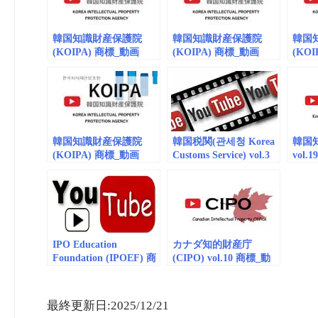
회 공
韓国知識財産保護院
韓国知識財産保護院
韓国
(KOIPA) 商標_動画
(KOIPA) 商標_動画
(KO
vol.8
vol.5 (embedded) 한국
vol.6
(embedded/playlist) 업
지식재산보호원
지식
종별 K-브랜드 분쟁 대
응 사례
韓国知識財産保護院
韓国税関(관세청 Korea
韓国知
(KOIPA) 商標_動画
Customs Service) vol.3
vol.
vol.1 (embedded)한국지
商標_動画(embedded)
(embe
식재산보호원
IPO Education
カナダ知的財産庁
Foundation (IPOEF) 商
(CIPO) vol.10 商標_動
標_動画(embedded)
画(embedded/playlist)
最終更新日:2025/12/21