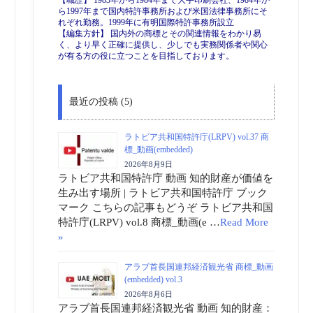
【職歴】 1983年から1984年まで大手印刷会社、1984年か
ら1997年まで国内特許事務所および米国法律事務所にそ
れぞれ勤務。1999年に有明国際特許事務所設立
【編集方針】 国内外の商標とその関連情報をわかり易
く、より早く正確に提供し、少しでも実務関係者や関心
が有る方の役に立つことを目指しております。
最近の投稿 (5)
ラトビア共和国特許庁(LRPV) vol.37 商
標_動画(embedded)
2026年8月9日
ラトビア共和国特許庁 動画 知的財産が価値を
生み出す場所 | ラトビア共和国特許庁 ブック
マーク こちらの記事もどうぞ ラトビア共和国
特許庁(LRPV) vol.8 商標_動画(e …
Read More
»
アラブ首長国連邦経済観光省 商標_動画
(embedded) vol.3
2026年8月6日
アラブ首長国連邦経済観光省 動画 知的財産：