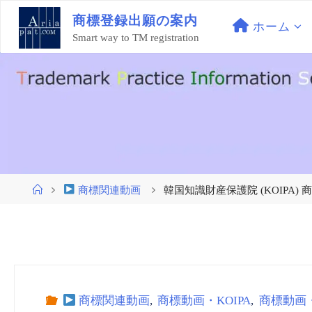
コ
商
標
登
録
出
願
の
案
内
ン
ホーム
Smart way to TM registration
テ
ン
ツ
へ
ス
キ
ッ
プ
ホ
商標関連動画
韓国知識財産保護院 (KOIPA) 商標_動
ー
ム
商標関連動画
,
商標動画・KOIPA
,
商標動画