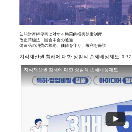
知的財産権侵害に対する懲罰的損害賠償制度
改正商標法、国会本会の通過
偽造品の消費の根絶、価値を守り、権利を保護
지식재산권 침해에 대한 징벌적 손해배상제도, 0:3
지식재산권 침해에 대한 징벌적 손해배상제도