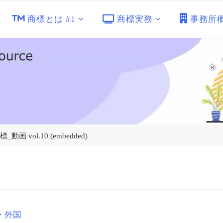
商標とは #1
商標実務
事務所
画 vol.10 (embedded)
・外国