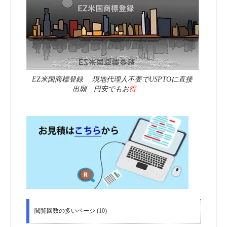
EZ米国商標登録 現地代理人不要でUSPTOに直接
出願 円安でもお
得
閲覧回数の多いページ (10)