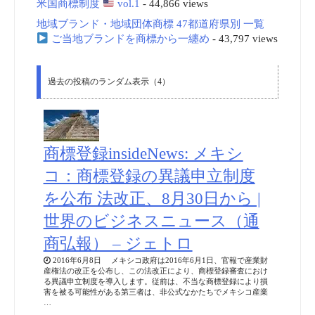
米国商標制度
vol.1
- 44,866 views
地域ブランド・地域団体商標 47都道府県別 一覧
ご当地ブランドを商標から一纏め
- 43,797 views
過去の投稿のランダム表示（4）
商標登録insideNews: メキシ
コ：商標登録の異議申立制度
を公布 法改正、8月30日から |
世界のビジネスニュース（通
商弘報） – ジェトロ
2016年6月8日 メキシコ政府は2016年6月1日、官報で産業財
産権法の改正を公布し、この法改正により、商標登録審査におけ
る異議申立制度を導入します。従前は、不当な商標登録により損
害を被る可能性がある第三者は、非公式なかたちでメキシコ産業
…