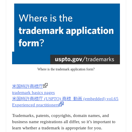
Where is the trademark application form?
米国特許商標庁
trademark basics pages
米国特許商標庁 (USPTO) 商標_動画 (embedded) vol.65
Experienced practitioners
Trademarks, patents, copyrights, domain names, and
business name registrations all differ, so it’s important to
learn whether a trademark is appropriate for you.