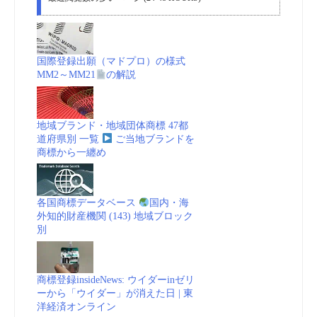
国際登録出願（マドプロ）の様式
MM2～MM21
の解説
地域ブランド・地域団体商標 47都
道府県別 一覧
ご当地ブランドを
商標から一纏め
各国商標データベース
国内・海
外知的財産機関 (143) 地域ブロック
別
商標登録insideNews: ウイダーinゼリ
ーから「ウイダー」が消えた日 | 東
洋経済オンライン