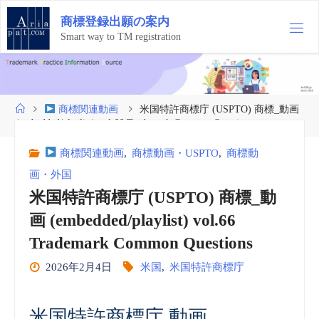
コ
商
標
登
録
出
願
の
案
内
ン
テ
Smart way to TM registration
ン
ツ
へ
ス
ホ
商標関連動画
米国特許商標庁 (USPTO) 商標_動画
キ
ー
(embedded/playlist) vol.66 Trademark Common Questions
ッ
ム
プ
商標関連動画
,
商標動画・USPTO
,
商標動
画・外国
米国特許商標庁 (USPTO) 商標_動
画 (embedded/playlist) vol.66
Trademark Common Questions
2026年2月4日
米国
,
米国特許商標庁
米国特許商標庁 動画