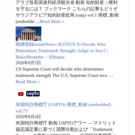
アラブ首長国連邦経済観光省 動画 知的財産：権利
を守るには？ ブックマーク こちらの記事もどうぞ
サウジアラビア知的財産総局 (saip) vol.1 商標_動画
(embedde …
Read More »
商標登録insideNews: SCOTUS To Decide Who
Determines Trademark Strength: Judge or Jury? |
BakerHostetler – JDSupra
2026年8月5日
US Supreme Court will decide who determines
trademark strength The U.S. Supreme Court rece …
Read More »
米国特許商標庁 (USPTO) 商標_動画 (embedded)
vol.73
2026年8月4日
米国特許商標庁 動画 USPTOアワー ― マドリッド
協定議定書に基づく国際出願および「Trademark