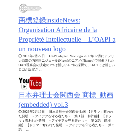
商標登録insideNews:
Organisation Africaine de la
Propriété Intellectuelle – L’OAPI a
un nouveau logo
2018年2月22日 OAPI adapted New logo 2017年12月にアフリ
カ西部の内陸国ニジェール(Niger)のニアメ(Niamey)で開催された
OAPI理事会の決定の1つは新しいロゴの採択で、OAPIには新しい
ロゴが設定さ …
日本弁理士会関西会 商標_動画
(embedded) vol.3
2026年2月19日 日本弁理士会関西会 動画 【ドラマ：奪われ
た発明 －アイデアを守る者たち－ 第１話 特許編】 【ドラ
マ：奪われた発明 －アイデアを守る者たち－ 第２話 商標
編】 【ドラマ：奪われた発明 －アイデアを守る者たち－ 第３
話 …