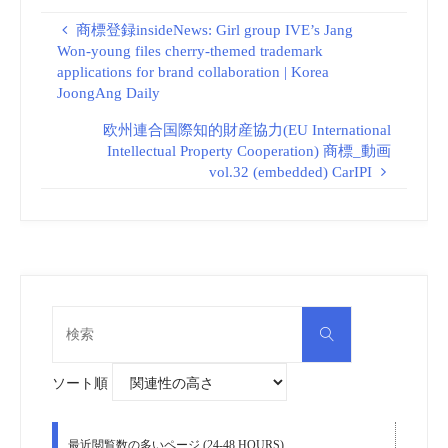
商標登録insideNews: Girl group IVE’s Jang
Won-young files cherry-themed trademark
applications for brand collaboration | Korea
JoongAng Daily
欧州連合国際知的財産協力(EU International
Intellectual Property Cooperation) 商標_動画
vol.32 (embedded) CarIPI
検
検
索
索
対
象:
ソート順
最近閲覧数の多いページ (24-48 HOURS)