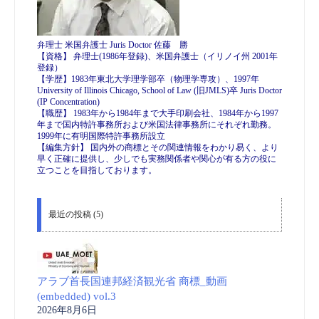
弁理士 米国弁護士 Juris Doctor 佐藤 勝
【資格】 弁理士(1986年登録)、米国弁護士（イリノイ州 2001年
登録）
【学歴】1983年東北大学理学部卒（物理学専攻）、1997年
University of Illinois Chicago, School of Law (旧JMLS)卒 Juris Doctor
(IP Concentration)
【職歴】 1983年から1984年まで大手印刷会社、1984年から1997
年まで国内特許事務所および米国法律事務所にそれぞれ勤務。
1999年に有明国際特許事務所設立
【編集方針】 国内外の商標とその関連情報をわかり易く、より
早く正確に提供し、少しでも実務関係者や関心が有る方の役に
立つことを目指しております。
最近の投稿 (5)
アラブ首長国連邦経済観光省 商標_動画
(embedded) vol.3
2026年8月6日