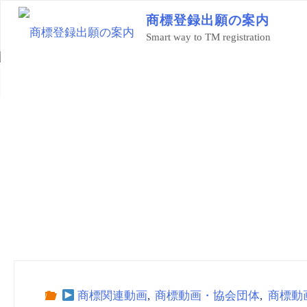
コ
商
標
登
録
出
願
の
案
内
ン
Smart way to TM registration
テ
ン
ツ
ホ
商標関連動画
公益財団法人東京都中小企業振興公社 商
へ
ー
ス
ム
キ
ッ
プ
商標関連動画
,
商標動画・協会団体
,
商標動