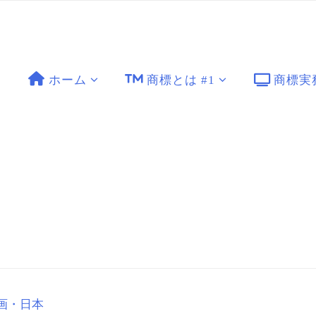
ホーム
商標とは #1
商標実
標_動画 (embedded) vol.13
画・日本