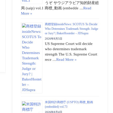
うぞ サウジアラビア知的財産総
局 (saip) vol.1 商標_動画 (embedde …
Read
More »
商標登録insideNews: SCOTUS To Decide
Who Determines Trademark Strength: Judge
or Jury? | BakerHostetler – JDSupra
2026年8月5日
US Supreme Court will decide
who determines trademark
strength The U.S. Supreme Court
rece …
Read More »
米国特許商標庁 (USPTO) 商標_動画
(embedded) vol.73
2026年8月4日