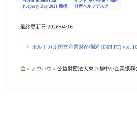
World Intellectual
インド 中小企業・知的
Property Day 2021 商標
財産ヘルプデスク
_動画(embedded)
(India IP SME
Helpdesk) vol. 5 商標_
動画(embedded)
最終更新日:2026/04/16
ポルトガル国立産業財産機関 (INPI PT) vol. 1
»
ノウハウ
»
公益財団法人東京都中小企業振興公社 商標_