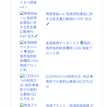
商標登録＋α: 拒絶理由通知に対
する意見書記載例#1-#107 目次
🖋
各国商標データベース
国内・
海外知的財産機関 (143) 地域ブ
ロック別
訂正印の3つの利用方法 -特許事
務所での便利な書面の訂正方法
㊞
地域ブランド・地域団体商標 47