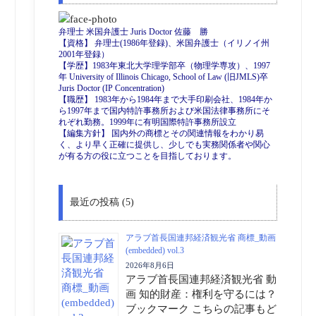
弁理士 米国弁護士 Juris Doctor 佐藤 勝
【資格】 弁理士(1986年登録)、米国弁護士（イリノイ州
2001年登録）
【学歴】1983年東北大学理学部卒（物理学専攻）、1997
年 University of Illinois Chicago, School of Law (旧JMLS)卒
Juris Doctor (IP Concentration)
【職歴】 1983年から1984年まで大手印刷会社、1984年か
ら1997年まで国内特許事務所および米国法律事務所にそ
れぞれ勤務。1999年に有明国際特許事務所設立
【編集方針】 国内外の商標とその関連情報をわかり易
く、より早く正確に提供し、少しでも実務関係者や関心
が有る方の役に立つことを目指しております。
最近の投稿 (5)
アラブ首長国連邦経済観光省 商標_動画
(embedded) vol.3
2026年8月6日
アラブ首長国連邦経済観光省 動
画 知的財産：権利を守るには？
ブックマーク こちらの記事もど