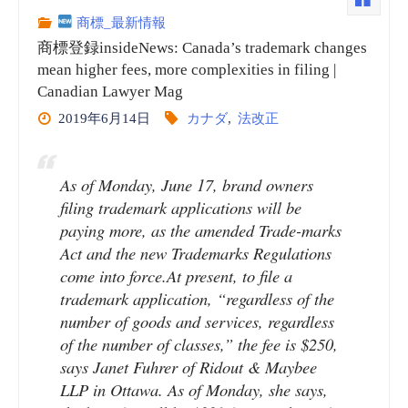
商標_最新情報
商標登録insideNews: Canada’s trademark changes
mean higher fees, more complexities in filing |
Canadian Lawyer Mag
2019年6月14日
カナダ
,
法改正
As of Monday, June 17, brand owners
filing trademark applications will be
paying more, as the amended Trade-marks
Act and the new Trademarks Regulations
come into force.At present, to file a
trademark application, “regardless of the
number of goods and services, regardless
of the number of classes,” the fee is $250,
says Janet Fuhrer of Ridout & Maybee
LLP in Ottawa. As of Monday, she says,