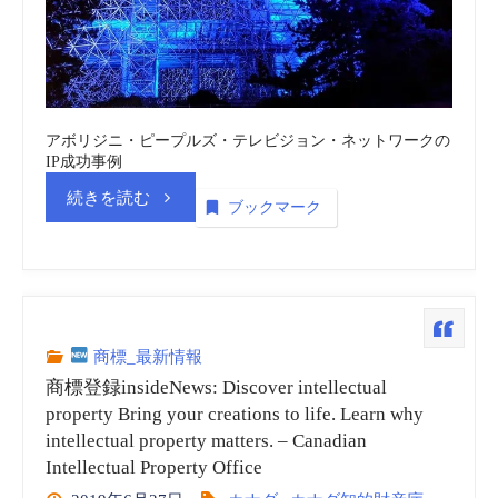
アボリジニ・ピープルズ・テレビジョン・ネットワークの
IP成功事例
“カ
続きを読む
ブックマーク
ナ
ダ
知
商標_最新情報
商標登録insideNews: Discover intellectual
的
property Bring your creations to life. Learn why
intellectual property matters. – Canadian
財
Intellectual Property Office
産