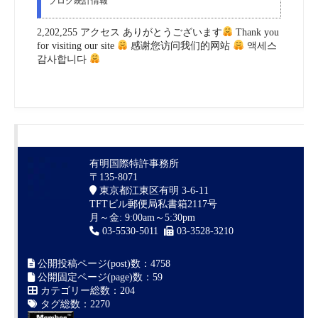
ブログ統計情報
2,202,255 アクセス ありがとうございます
Thank you
for visiting our site
感谢您访问我们的网站
액세스
감사합니다
有明国際特許事務所
〒135-8071
東京都江東区有明 3-6-11
TFTビル郵便局私書箱2117号
月～金: 9:00am～5:30pm
03-5530-5011
03-3528-3210
公開投稿ページ(post)数：4758
公開固定ページ(page)数：59
カテゴリー総数：204
タグ総数：2270