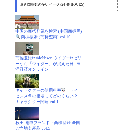
最近閲覧数の多いページ (24-48 HOURS)
vol.7
商
中国の商標登録を検索 (中国商标网)
標
商標検索 (商标查询) vol.10
_
商標登録insideNews: ウイダーinゼリ
動
ーから「ウイダー」が消えた日 | 東
洋経済オンライン
画
(embedded)”
キャラクターの使用料率
ライ
センス料の相場ってどのくらい？
キャラクター関連 vol.1
秋田 地域ブランド・商標登録 全国
ご当地名産品 vol.5