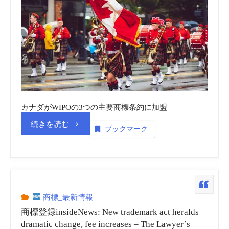
カナダがWIPOの3つの主要商標条約に加盟
“世
続きを読む
ブックマーク
界
知
的
商標_最新情報
商標登録insideNews: New trademark act heralds
所
dramatic change, fee increases – The Lawyer’s