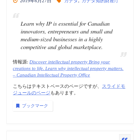
2019年6月27日
カナダ
,
カナダ知的財産庁
庁
Learn why IP is essential for Canadian
（CIPO）
innovators, entrepreneurs and small and
medium-sized businesses in a highly
vol.8
competitive and global marketplace.
商
情報源:
Discover intellectual property Bring your
creations to life. Learn why intellectual property matters.
標
– Canadian Intellectual Property Office
_
こちらはテキストベースのページですが、
スライドモ
ジュールのページ
もあります。
動
ブックマーク
画
(embedded)”