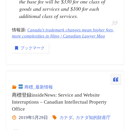
the base fee will be $330 for one class of
goods and services and $100 for each
additional class of services.
情報源:
Canada’s trademark changes mean higher fees,
more complexities in filing | Canadian Lawyer Mag
ブックマーク
商標_最新情報
商標登録insideNews: Service and Website
Interruptions – Canadian Intellectual Property
Office
2019年5月29日
カナダ
,
カナダ知的財産庁