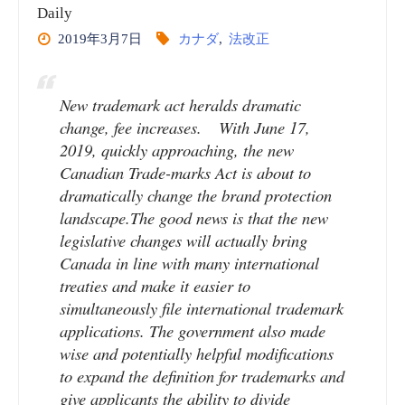
Daily
有
2019年3月7日
カナダ
,
法改正
権
機
New trademark act heralds dramatic
change, fee increases. With June 17,
関
2019, quickly approaching, the new
Canadian Trade-marks Act is about to
(WIPO)
dramatically change the brand protection
landscape.The good news is that the new
vol.41
legislative changes will actually bring
Canada in line with many international
商
treaties and make it easier to
標
simultaneously file international trademark
applications. The government also made
_
wise and potentially helpful modifications
to expand the definition for trademarks and
動
give applicants the ability to divide