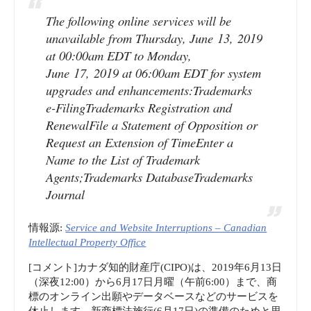
The following online services will be
unavailable from Thursday, June 13, 2019
at 00:00am EDT to Monday,
June 17, 2019 at 06:00am EDT for system
upgrades and enhancements:Trademarks
e-FilingTrademarks Registration and
RenewalFile a Statement of Opposition or
Request an Extension of TimeEnter a
Name to the List of Trademark
Agents;Trademarks DatabaseTrademarks
Journal
情報源:
Service and Website Interruptions – Canadian
Intellectual Property Office
[コメント]カナダ知的財産庁(CIPO)は、2019年6月13日
（深夜12:00）から6月17日月曜（午前6:00）まで、商
標のオンライン出願やデータベースなどのサービスを
休止します。新商標法施行(6月17日)の準備のためと思