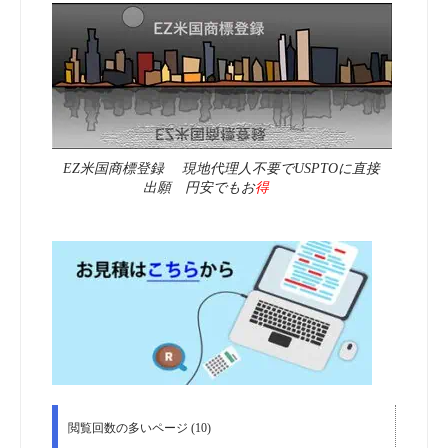
EZ米国商標登録 現地代理人不要でUSPTOに直接
出願 円安でもお
得
閲覧回数の多いページ (10)