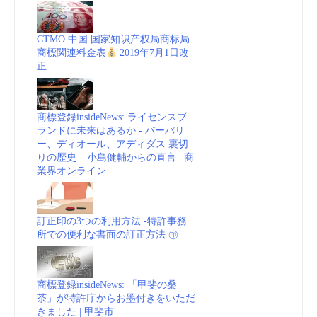
CTMO 中国 国家知识产权局商标局
商標関連料金表
2019年7月1日改
正
商標登録insideNews: ライセンスブ
ランドに未来はあるか - バーバリ
ー、ディオール、アディダス 裏切
りの歴史 | 小島健輔からの直言 | 商
業界オンライン
訂正印の3つの利用方法 -特許事務
所での便利な書面の訂正方法 ㊞
商標登録insideNews: 「甲斐の桑
茶」が特許庁からお墨付きをいただ
きました | 甲斐市