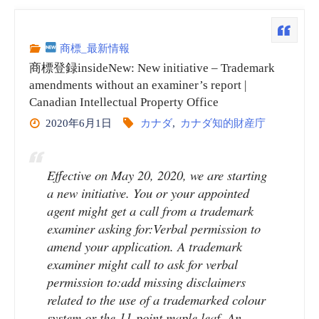
ダ
知
商標_最新情報
商標登録insideNew: New initiative – Trademark
的
amendments without an examiner’s report |
Canadian Intellectual Property Office
財
2020年6月1日
カナダ
,
カナダ知的財産庁
産
庁
Effective on May 20, 2020, we are starting
a new initiative. You or your appointed
(CIPO)
agent might get a call from a trademark
examiner asking for:Verbal permission to
vol.9
amend your application. A trademark
examiner might call to ask for verbal
商
permission to:add missing disclaimers
related to the use of a trademarked colour
標
system or the 11-point maple leaf. An