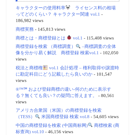
キャラクターの使用料率
ライセンス料の相場
ってどのくらい？ キャラクター関連 vol.1
-
186,982 views
商標実務
- 145,813 views
商標とは・商標登録とは
vol.1
- 115,408 views
商標登録を検索 （商標調査）
–商標調査の全体
像を分かり易く解説 商標登録 検索vol.1
- 102,050
views
税法と商標権
vol.1 会計処理 – 権利取得や譲渡時
に勘定科目にどう記載したら良いのか
- 101,547
views
®™℠ および登録商標の違い-何のために表示す
る？無くても良い？の疑問に答えます。
- 80,561
views
アメリカ合衆国（米国）の商標登録を検索
（TESS）
米国商標登録 検索 vol.8
- 54,605 views
中国の商標登録を検索 (中国商标网)
商標検索 (商
标查询) vol.10
- 46,156 views