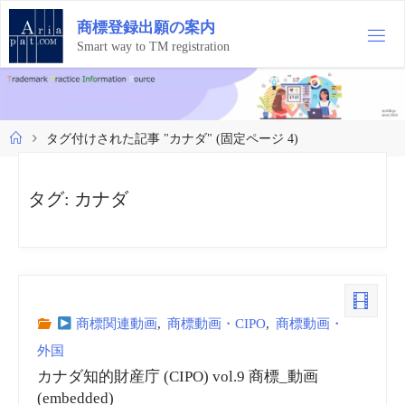
コ
商
標
登
録
出
願
の
案
内
ン
テ
Smart way to TM registration
ン
ツ
へ
ス
ホ
タグ付けされた記事 "カナダ"
(固定ページ 4)
キ
ー
ッ
ム
プ
タグ:
カナダ
商標関連動画
,
商標動画・CIPO
,
商標動画・
外国
カナダ知的財産庁 (CIPO) vol.9 商標_動画
(embedded)