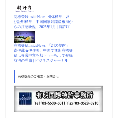
商標登録insideNews: 団体標章、及
び証明標章：中国国家知識産権局か
らの注意喚起 - 2025年1月 | 特許庁
商標登録insideNews: 「幻の焼酎」
森伊蔵＆伊佐美、中国で無断商標登
録…異議申立を却下→一転して登録
取消の理由 | ビジネスジャーナル
商標登録のご相談・お問合せ