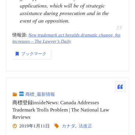
applications, which will be of strategic
画
assistance during prosecution and in the
event of an opposition.
(embedded)”
情報源:
New trademark act heralds dramatic change, fee
increases – The Lawyer’s Daily
ブックマーク
商標_最新情報
商標登録insideNews: Canada Addresses
Trademark Trolls Problem | The National Law
Reviews
2019年1月11日
カナダ
,
法改正