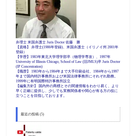
弁理士 米国弁護士 Juris Doctor 佐藤 勝
【資格】 弁理士(1986年登録)、米国弁護士（イリノイ州 2001年
登録）
【学歴】1983年東北大学理学部卒（物理学専攻）、1997年
University of Illinois Chicago, School of Law (旧JMLS)卒 Juris Doctor
(IP Concentration)
【職歴】 1983年から1984年まで大手印刷会社、1984年から1997
年まで国内特許事務所および米国法律事務所にそれぞれ勤務。
1999年に有明国際特許事務所設立
【編集方針】 国内外の商標とその関連情報をわかり易く、より
早く正確に提供し、少しでも実務関係者や関心が有る方の役に
立つことを目指しております。
最近の投稿 (5)