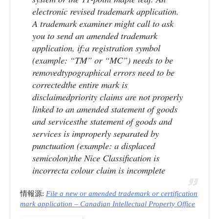
_
electronic revised trademark application.
A trademark examiner might call to ask
動
you to send an amended trademark
application, if:a registration symbol
画
(example: “TM” or “MC”) needs to be
removedtypographical errors need to be
(embedded)”
correctedthe entire mark is
disclaimedpriority claims are not properly
linked to an amended statement of goods
and servicesthe statement of goods and
services is improperly separated by
punctuation (example: a displaced
semicolon)the Nice Classification is
incorrecta colour claim is incomplete
情報源:
File a new or amended trademark or certification
mark application – Canadian Intellectual Property Office