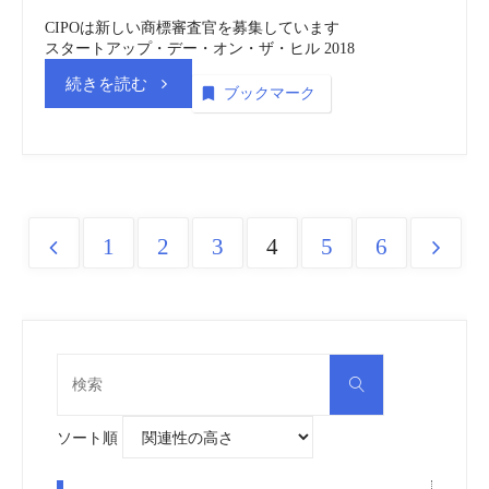
CIPOは新しい商標審査官を募集しています
スタートアップ・デー・オン・ザ・ヒル 2018
“カ
続きを読む
ブックマーク
ナ
ダ
知
1
2
3
4
5
6
Posts
的
pagination
財
検
産
検
索
索
対
庁
象:
ソート順
（CIPO）