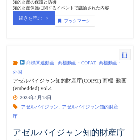
知的財産の保護と防御
知的財産保護に関するイベントで議論された内容
“ア
続きを読む
ブックマーク
ゼ
ル
バ
商標関連動画
,
商標動画・COPAT
,
商標動画・
外国
イ
アゼルバイジャン知的財産庁(COPAT) 商標_動画
ジ
(embedded) vol.4
2023年1月18日
ャ
アゼルバイジャン
,
アゼルバイジャン知的財産
庁
ン
知
アゼルバイジャン知的財産庁