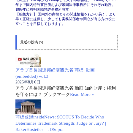
【職歴】 1983年から1984年まで大手印刷会社、1984年から1997
年まで国内特許事務所および米国法律事務所にそれぞれ勤務。
1999年に有明国際特許事務所設立
【編集方針】 国内外の商標とその関連情報をわかり易く、より
早く正確に提供し、少しでも実務関係者や関心が有る方の役に
立つことを目指しております。
最近の投稿 (5)
アラブ首長国連邦経済観光省 商標_動画
(embedded) vol.3
2026年8月6日
アラブ首長国連邦経済観光省 動画 知的財産：権利
を守るには？ ブックマーク
Read More »
商標登録insideNews: SCOTUS To Decide Who
Determines Trademark Strength: Judge or Jury? |
BakerHostetler – JDSupra