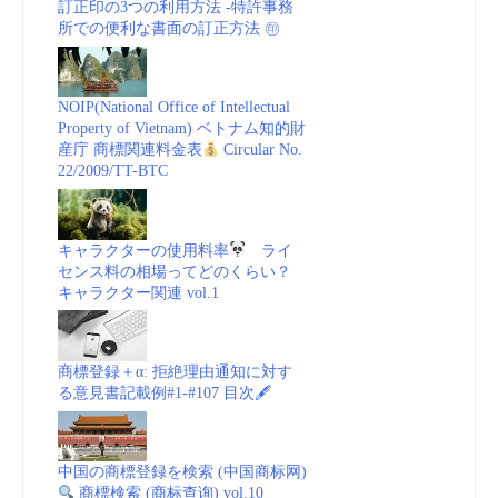
vol.1”
訂正印の3つの利用方法 -特許事務
所での便利な書面の訂正方法 ㊞
NOIP(National Office of Intellectual
Property of Vietnam) ベトナム知的財
産庁 商標関連料金表
Circular No.
22/2009/TT-BTC
キャラクターの使用料率
ライ
センス料の相場ってどのくらい？
キャラクター関連 vol.1
商標登録＋α: 拒絶理由通知に対す
る意見書記載例#1-#107 目次🖋
中国の商標登録を検索 (中国商标网)
商標検索 (商标查询) vol.10