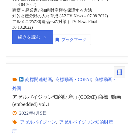
標
– 23.04.2022）
商標 – 起業家が知的財産権を保護する方法
_
知的財産分野の人材育成 (AZTV News – 07.08.2022)
アルメニアの偽造品への対策 (ITV News Final –
動
30.10.2022)
“ア
続きを読む
ブックマーク
画
ゼ
(embedded)
ル
vol.3”
バ
商標関連動画
,
商標動画・COPAT
,
商標動画・
外国
イ
アゼルバイジャン知的財産庁(COPAT) 商標_動画
ジ
(embedded) vol.1
2022年4月5日
ャ
アゼルバイジャン
,
アゼルバイジャン知的財産
庁
ン