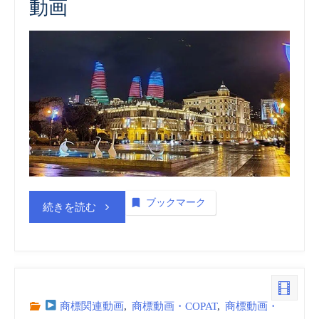
動画
的
財
産
庁
(COPAT)
商
標
ブックマーク
“ア
続きを読む
_
ゼ
動
ル
画
バ
商標関連動画
,
商標動画・COPAT
,
商標動画・