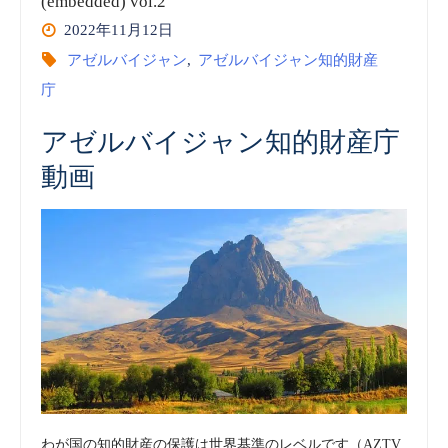
ジ
(embedded) vol.2
2022年11月12日
ャ
アゼルバイジャン
,
アゼルバイジャン知的財産
庁
ン
知
アゼルバイジャン知的財産庁
動画
的
財
産
庁
(COPAT)
商
わが国の知的財産の保護は世界基準のレベルです（AZTV