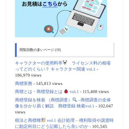
閲覧回数の多いページ (10)
キャラクターの使用料率
ライセンス料の相場
ってどのくらい？ キャラクター関連 vol.1
-
186,979 views
商標実務
- 145,813 views
商標とは・商標登録とは
vol.1
- 115,408 views
商標登録を検索 （商標調査）
–商標調査の全体
像を分かり易く解説 商標登録 検索vol.1
- 102,047
views
税法と商標権
vol.1 会計処理 – 権利取得や譲渡時
に勘定科目にどう記載したら良いのか
- 101,545