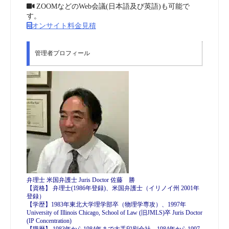
ZOOMなどのWeb会議(日本語及び英語)も可能で
す。
オンサイト料金見積
管理者プロフィール
弁理士 米国弁護士 Juris Doctor 佐藤 勝
【資格】 弁理士(1986年登録)、米国弁護士（イリノイ州 2001年
登録）
【学歴】1983年東北大学理学部卒（物理学専攻）、1997年
University of Illinois Chicago, School of Law (旧JMLS)卒 Juris Doctor
(IP Concentration)