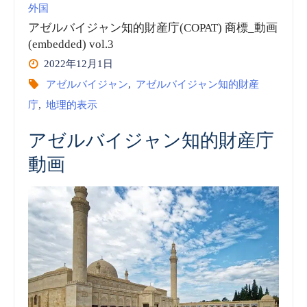
外国
(embedded)
イ
アゼルバイジャン知的財産庁(COPAT) 商標_動画
vol.5”
(embedded) vol.3
ジ
2022年12月1日
ャ
アゼルバイジャン
,
アゼルバイジャン知的財産
庁
,
地理的表示
ン
アゼルバイジャン知的財産庁
知
動画
的
財
産
庁
(COPAT)