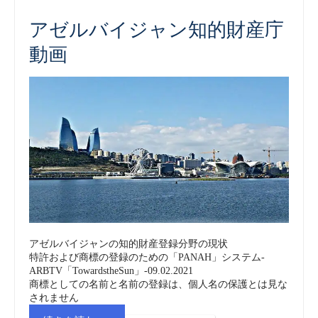
知
アゼルバイジャン知的財産庁
動画
的
財
産
庁
(COPAT)
商
アゼルバイジャンの知的財産登録分野の現状
標
特許および商標の登録のための「PANAH」システム-
ARBTV「TowardstheSun」-09.02.2021
_
商標としての名前と名前の登録は、個人名の保護とは見な
されません
動