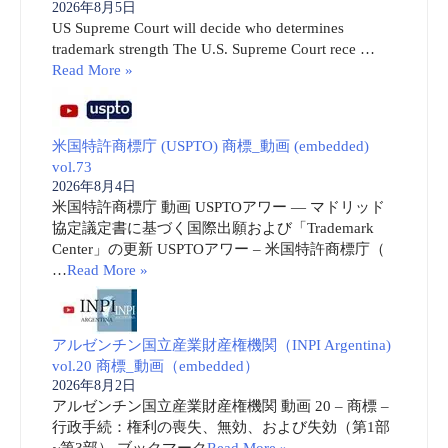
2026年8月5日
US Supreme Court will decide who determines
trademark strength The U.S. Supreme Court rece …
Read More »
米国特許商標庁 (USPTO) 商標_動画 (embedded)
vol.73
2026年8月4日
米国特許商標庁 動画 USPTOアワー ― マドリッド
協定議定書に基づく国際出願および「Trademark
Center」の更新 USPTOアワー – 米国特許商標庁（
…
Read More »
アルゼンチン国立産業財産権機関（INPI Argentina)
vol.20 商標_動画（embedded）
2026年8月2日
アルゼンチン国立産業財産権機関 動画 20 – 商標 –
行政手続：権利の喪失、無効、および失効（第1部
~第3部） ブックマーク
Read More »