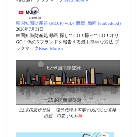
韓国知識財産処 (MOIP) vol.4 商標_動画 (embedded)
2026年7月31日
韓国知識財産処 動画 探してGO！撮ってGO！オリ
GO！偽のKブランドを報告する最も簡単な方法 ブ
ックマーク
Read More »
EZ米国商標登録 現地代理人不要でUSPTOに直接
出願 円安でもお
得