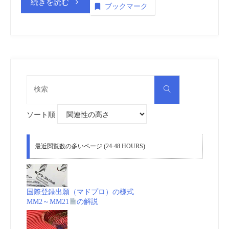
“ア
続きを読む
ブックマーク
画
ゼ
(embedded)
ル
vol.2”
バ
検
検
索
イ
索
対
象:
ソート順
ジ
ャ
最近閲覧数の多いページ (24-48 HOURS)
ン
知
国際登録出願（マドプロ）の様式
MM2～MM21
の解説
的