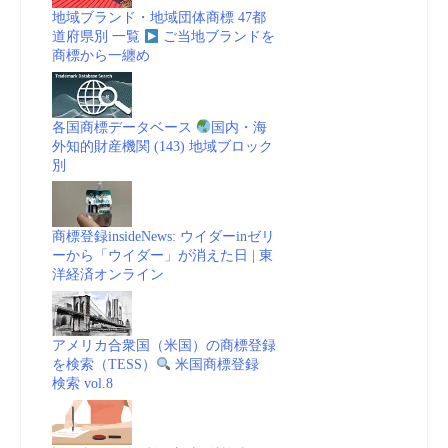
財
地域ブランド・地域団体商標 47都
道府県別 一覧
ご当地ブランドを
産
商標から一纏め
庁
各国商標データベース
国内・海
(COPAT)
外知的財産機関 (143) 地域ブロック
別
商
標
商標登録insideNews: ウイダーinゼリ
ーから「ウイダー」が消えた日 | 東
_
洋経済オンライン
動
アメリカ合衆国（米国）の商標登録
画
を検索（TESS）
米国商標登録
検索 vol.8
(embedded)