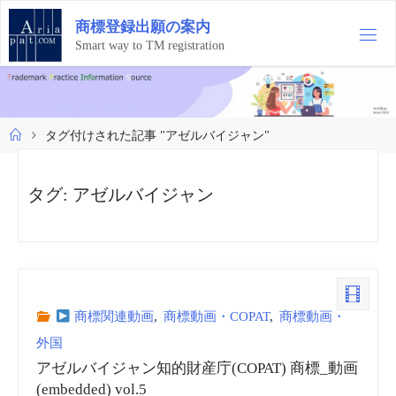
コ
商
標
登
録
出
願
の
案
内
ン
テ
Smart way to TM registration
ン
ツ
へ
ス
ホ
タグ付けされた記事 "アゼルバイジャン"
キ
ー
ッ
ム
プ
タグ:
アゼルバイジャン
商標関連動画
,
商標動画・COPAT
,
商標動画・
外国
アゼルバイジャン知的財産庁(COPAT) 商標_動画
(embedded) vol.5