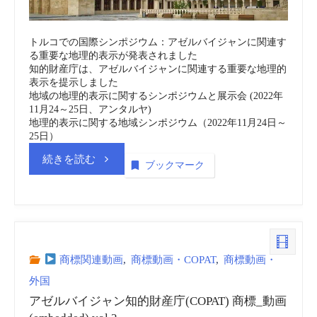
商
トルコでの国際シンポジウム：アゼルバイジャンに関連す
標
る重要な地理的表示が発表されました
知的財産庁は、アゼルバイジャンに関連する重要な地理的
_
表示を提示しました
地域の地理的表示に関するシンポジウムと展示会 (2022年
11月24～25日、アンタルヤ)
動
地理的表示に関する地域シンポジウム（2022年11月24日～
25日）
画
“ア
続きを読む
ブックマーク
(embedded)
ゼ
vol.4”
ル
バ
商標関連動画
,
商標動画・COPAT
,
商標動画・
外国
イ
アゼルバイジャン知的財産庁(COPAT) 商標_動画