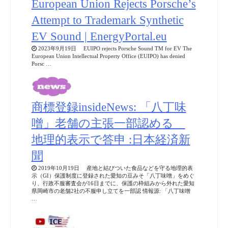
European Union Rejects Porsche’s
Attempt to Trademark Synthetic
EV Sound | EnergyPortal.eu
2023年9月19日 EUIPO rejects Porsche Sound TM for EV The
European Union Intellectual Property Office (EUIPO) has denied
Porsc …
商標登録insideNews: 「八丁味
噌」老舗の主張一部認める
地理的表示で答申 :日本経済新
聞
2019年10月19日 産地と結びついた食品などを守る地理的表
示（GI）保護制度に登録された愛知の豆みそ「八丁味噌」をめぐ
り、行政不服審査会が16日までに、保護の枠組みから外れた愛知
県岡崎市の老舗2社の不服申し立てを一部認 情報源: 「八丁味噌
…