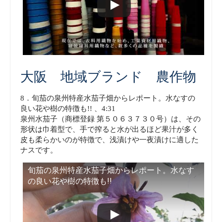
大阪 地域ブランド 農作物
8．旬茄の泉州特産水茄子畑からレポート。水なすの
良い花や樹の特徴も!! 、4:31
泉州水茄子（商標登録 第５０６３７３０号）は、その
形状は巾着型で、手で搾ると水が出るほど果汁が多く
皮も柔らかいのが特徴で、浅漬けや一夜漬けに適した
ナスです。
旬茄の泉州特産水茄子畑からレポート。水なす
の良い花や樹の特徴も!!