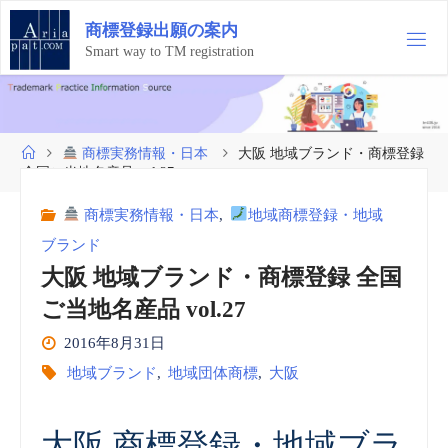
コ
商
標
登
録
出
願
の
案
内
ン
テ
Smart way to TM registration
ン
ツ
へ
ス
ホ
商標実務情報・日本
大阪 地域ブランド・商標登録
キ
ー
全国ご当地名産品 vol.27
ッ
ム
プ
商標実務情報・日本
,
地域商標登録・地域
ブランド
大阪 地域ブランド・商標登録 全国
ご当地名産品 vol.27
2016年8月31日
地域ブランド
,
地域団体商標
,
大阪
大阪 商標登録・地域ブラ