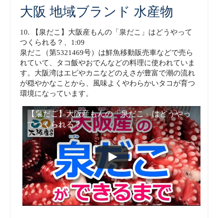
大阪 地域ブランド 水産物
10. 【泉だこ】大阪産もんの「泉だこ」はどうやって
つくられる？、1:09
泉だこ（第5321469号）は鮮魚移動販売車などで売ら
れていて、タコ飯やおでんなどの料理に使われていま
す。大阪湾はエビやカニなどのえさが豊富で潮の流れ
が穏やかなことから、風味よくやわらかいタコが育つ
環境になっています。
【泉だこ】大阪産もんの「泉だこ」はどうやっ
てつくられる？