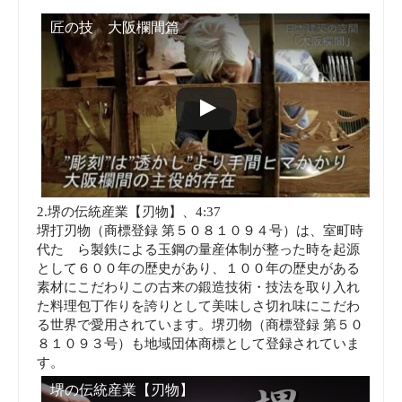
匠の技 大阪欄間篇
2.堺の伝統産業【刃物】、4:37
堺打刃物（商標登録 第５０８１０９４号）は、室町時
代たゝら製鉄による玉鋼の量産体制が整った時を起源
として６００年の歴史があり、１００年の歴史がある
素材にこだわりこの古来の鍛造技術・技法を取り入れ
た料理包丁作りを誇りとして美味しさ切れ味にこだわ
る世界で愛用されています。堺刃物（商標登録 第５０
８１０９３号）も地域団体商標として登録されていま
す。
堺の伝統産業【刃物】