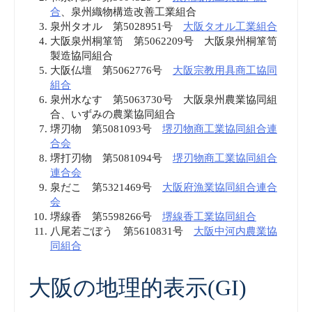
合
、泉州織物構造改善工業組合
泉州タオル 第5028951号
大阪タオル工業組合
大阪泉州桐箪笥 第5062209号 大阪泉州桐箪笥
製造協同組合
大阪仏壇 第5062776号
大阪宗教用具商工協同
組合
泉州水なす 第5063730号 大阪泉州農業協同組
合、いずみの農業協同組合
堺刃物 第5081093号
堺刃物商工業協同組合連
合会
堺打刃物 第5081094号
堺刃物商工業協同組合
連合会
泉だこ 第5321469号
大阪府漁業協同組合連合
会
堺線香 第5598266号
堺線香工業協同組合
八尾若ごぼう 第5610831号
大阪中河内農業協
同組合
大阪の地理的表示(GI)