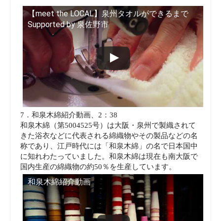
【meet the LOCAL】泉州タオルができるまで
Supported by 泉佐野市
7．和泉木綿紹介動画、2：38
和泉木綿（第5004525号）は大阪・泉州で製織されて
きた浴衣などに代表される綿織物やその製品などの名
称であり、江戸時代には「和泉木綿」の名で日本国中
に知れわたっていました。和泉木綿は現在も南大阪で
国内生産の綿織物の約50％を生産しています。
和泉木綿紹介動画