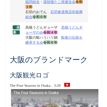
協同組合
・
道頓堀たこ焼連合会
令和
３年
石切のおでん
石切参道商店街振興
組合
令和６年
未
高槻うどんギョーザ
高槻うどんギ
来
ョーザの会
令和４年
大阪の鯨ハリハリ鍋
鯨食の伝統を
継承する会
令和６年
大阪のブランドマーク
大阪観光ロゴ
The Four Seasons in Osaka、3:20
The Four Seasons in Osaka