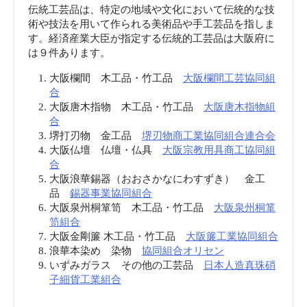
伝統工芸品は、特定の地域や文化において伝統的な技
術や技法を用いて作られる美術品や手工芸品を指しま
す。経済産業大臣が指定する伝統的工芸品は大阪府に
は９件あります。
大阪欄間 木工品・竹工品
大阪欄間工芸協同組
合
大阪唐木指物 木工品・竹工品
大阪唐木指物組
合
堺打刃物 金工品
堺刃物商工業協同組合連合会
大阪仏壇 仏壇・仏具
大阪宗教用具商工協同組
合
大阪浪華錫器（おおさかなにわすずき） 金工
品
錫器事業協同組合
大阪泉州桐箪笥 木工品・竹工品
大阪泉州桐箪
笥組合
大阪金剛簾 木工品・竹工品
大阪簾工業協同組合
浪華本染め 染物
協同組合オリセン
いずみガラス その他の工芸品
日本人造真珠硝
子細貨工業組合