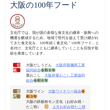
大阪の100年フード
文化庁では、我が国の多様な食文化の継承・振興への
機運を醸成するため、地域で世代を超えて受け継がれ
てきた食文化を、100年続く食文化「100年フード」と
名付け、文化庁とともに継承していくことを目指す取
組を推進しています。
伝
大阪だしうどん
大阪府製麺商工業
統
協同組合
令和６年
粟おこし
大阪府粟おこし工業協同
組合
令和６年
近
大阪ワイン
大阪ワイナリー協会
令
代
和３年
大阪の鉄板粉モン文化（お好み焼・
たこ焼）
上方お好み焼たこ焼