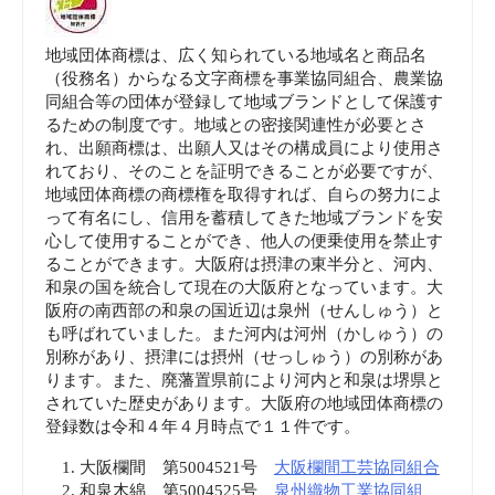
地域団体商標は、広く知られている地域名と商品名
（役務名）からなる文字商標を事業協同組合、農業協
同組合等の団体が登録して地域ブランドとして保護す
るための制度です。地域との密接関連性が必要とさ
れ、出願商標は、出願人又はその構成員により使用さ
れており、そのことを証明できることが必要ですが、
地域団体商標の商標権を取得すれば、自らの努力によ
って有名にし、信用を蓄積してきた地域ブランドを安
心して使用することができ、他人の便乗使用を禁止す
ることができます。大阪府は摂津の東半分と、河内、
和泉の国を統合して現在の大阪府となっています。大
阪府の南西部の和泉の国近辺は泉州（せんしゅう）と
も呼ばれていました。また河内は河州（かしゅう）の
別称があり、摂津には摂州（せっしゅう）の別称があ
ります。また、廃藩置県前により河内と和泉は堺県と
されていた歴史があります。大阪府の地域団体商標の
登録数は令和４年４月時点で１１件です。
大阪欄間 第5004521号
大阪欄間工芸協同組合
和泉木綿 第5004525号
泉州織物工業協同組