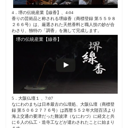
4．堺の伝統産業【線香】、4:04
香りの芸術品と称される堺線香（商標登録 第５５９８
２６６号）は、厳選された天然香料と職人技の妙が合
わさり、独特の「調香」を施して完成します。
堺の伝統産業【線香】
5．大阪仏壇１ 、7:07
なにわのまちは日本最古の仏壇処、大阪仏壇（商標登
録 第５０６２７７６号）は西暦５５２年大陸百済より
海上交通の要津だった難波津（なにわづ）に経文と共
に６人の仏工・造寺工などが遣わされたことに始まり