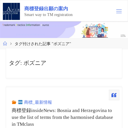
コ
商
標
登
録
出
願
の
案
内
ン
テ
Smart way to TM registration
ン
ツ
へ
ス
ホ
タグ付けされた記事 "ボズニア"
キ
ー
ッ
ム
プ
タグ:
ボズニア
商標_最新情報
商標登録insideNews: Bosnia and Herzegovina to
use the list of terms from the harmonised database
in TMclass