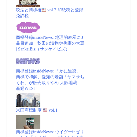
税法と商標権
vol.2 印紙税と登録
免許税
商標登録insideNews: 地理的表示に3
品目追加 秋田の漬物や兵庫の大豆
| SankeiBiz（サンケイビズ）
商標登録insideNews: 「かに道楽」
商標で和解、愛知の老舗「ヤマサち
くわ」が販売取りやめ 大阪地裁 -
産経WEST
米国商標制度
vol.1
商標登録insideNews: ウイダーinゼリ