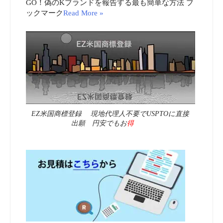
GO！偽のKブランドを報告する最も簡単な方法 ブ
ックマーク
Read More »
EZ米国商標登録 現地代理人不要でUSPTOに直接
出願 円安でもお
得