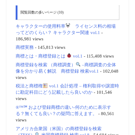
閲覧回数の多いページ (10)
キャラクターの使用料率
ライセンス料の相場
ってどのくらい？ キャラクター関連 vol.1
-
186,981 views
商標実務
- 145,813 views
商標とは・商標登録とは
vol.1
- 115,408 views
商標登録を検索 （商標調査）
–商標調査の全体
像を分かり易く解説 商標登録 検索vol.1
- 102,048
views
税法と商標権
vol.1 会計処理 – 権利取得や譲渡時
に勘定科目にどう記載したら良いのか
- 101,546
views
®™℠ および登録商標の違い-何のために表示す
る？無くても良い？の疑問に答えます。
- 80,561
views
アメリカ合衆国（米国）の商標登録を検索
（TESS）
米国商標登録 検索 vol.8
- 54,604 views