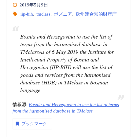
2019年5月9日
iip-bih
,
tmclass
,
ボズニア
,
欧州連合知的財産庁
Bosnia and Herzegovina to use the list of
terms from the harmonised database in
TMclassAs of 6 May 2019 the Institute for
Intellectual Property of Bosnia and
Herzegovina (IIP-BIH) will use the list of
goods and services from the harmonised
database (HDB) in TMclass in Bosnian
language
情報源:
Bosnia and Herzegovina to use the list of terms
from the harmonised database in TMclass
ブックマーク