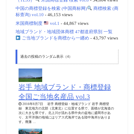
中国の商標登録を検索 (中国商标网)
商標検索 (商
标查询) vol.10
- 46,153 views
米国商標制度
vol.1
- 44,867 views
地域ブランド・地域団体商標 47都道府県別 一覧
ご当地ブランドを商標から一纏め
- 43,797 views
過去の投稿のランダム表示（4）
岩手 地域ブランド・商標登録
全国ご当地名産品 vol.3
2016年8月7日 岩手 商標登録・地域ブランド 岩手 商標登
録 東北地方の北部（北東北）に位置する県で、面積が北海道の
次に大きな県です。北上川が流れる県中央の盆地に盛岡市があ
り、太平洋側の地域にはリアス式海岸である陸中海岸がありま
す。廃藩 …