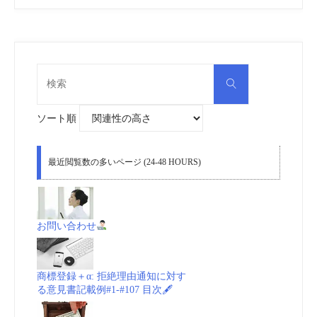
検
検
索
索
対
象:
ソート順
最近閲覧数の多いページ (24-48 HOURS)
お問い合わせ
商標登録＋α: 拒絶理由通知に対す
る意見書記載例#1-#107 目次🖋