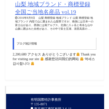
山梨 地域ブランド・商標登録
全国ご当地名産品 vol.19
2016年8月9日 山梨 商標登録 地域ブランド 山梨 商標登録 地
域ブランド 内陸で山に囲まれた山梨県ですが、南側には日本一の
富士山があり、西側には南アルプス、北側に八ヶ岳と有名な山や
山脈に囲まれた自然があり、その中で富士五湖、清里高原の …
ブログ統計情報
2,200,680 アクセス ありがとうございます
Thank you
for visiting our site
感谢您访问我们的网站
액세스
감사합니다
有明国際特許事務所
〒135-8071
東京都江東区有明 3-6-11