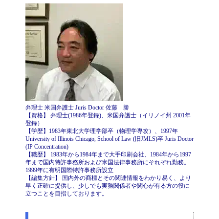
弁理士 米国弁護士 Juris Doctor 佐藤 勝
【資格】 弁理士(1986年登録)、米国弁護士（イリノイ州 2001年
登録）
【学歴】1983年東北大学理学部卒（物理学専攻）、1997年
University of Illinois Chicago, School of Law (旧JMLS)卒 Juris Doctor
(IP Concentration)
【職歴】 1983年から1984年まで大手印刷会社、1984年から1997
年まで国内特許事務所および米国法律事務所にそれぞれ勤務。
1999年に有明国際特許事務所設立
【編集方針】 国内外の商標とその関連情報をわかり易く、より
早く正確に提供し、少しでも実務関係者や関心が有る方の役に
立つことを目指しております。