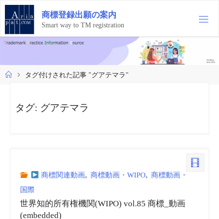
コ
商
標
登
録
出
願
の
案
内
ン
テ
Smart way to TM registration
ン
ツ
へ
ス
ホ
タグ付けされた記事 "グアテマラ"
キ
ー
ッ
ム
プ
タグ:
グアテマラ
商標関連動画
,
商標動画・WIPO
,
商標動画・
国際
世界知的所有権機関(WIPO) vol.85 商標_動画
(embedded)