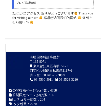
ブログ統計情報
2,201,582 アクセス ありがとうございます
Thank you
for visiting our site
感谢您访问我们的网站
액세스
감사합니다
有明国際特許事務所
〒135-8071
東京都江東区有明 3-6-11
TFTビル郵便局私書箱2117号
月～金: 9:00am～5:30pm
03-5530-5011
03-3528-3210
公開投稿ページ(post)数：4758
公開固定ページ(page)数：59
カテゴリー総数：204
タグ総数：2270