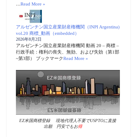
…
Read More »
アルゼンチン国立産業財産権機関（INPI Argentina)
vol.20 商標_動画（embedded）
2026年8月2日
アルゼンチン国立産業財産権機関 動画 20 – 商標 –
行政手続：権利の喪失、無効、および失効（第1部
~第3部） ブックマーク
Read More »
EZ米国商標登録 現地代理人不要でUSPTOに直接
出願 円安でもお
得