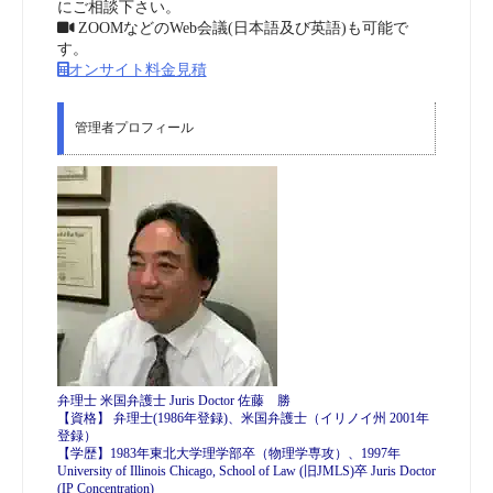
にご相談下さい。
ZOOMなどのWeb会議(日本語及び英語)も可能で
す。
オンサイト料金見積
管理者プロフィール
弁理士 米国弁護士 Juris Doctor 佐藤 勝
【資格】 弁理士(1986年登録)、米国弁護士（イリノイ州 2001年
登録）
【学歴】1983年東北大学理学部卒（物理学専攻）、1997年
University of Illinois Chicago, School of Law (旧JMLS)卒 Juris Doctor
(IP Concentration)