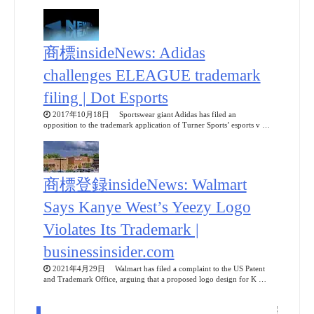
商標insideNews: Adidas
challenges ELEAGUE trademark
filing | Dot Esports
2017年10月18日 Sportswear giant Adidas has filed an
opposition to the trademark application of Turner Sports’ esports v …
商標登録insideNews: Walmart
Says Kanye West’s Yeezy Logo
Violates Its Trademark |
businessinsider.com
2021年4月29日 Walmart has filed a complaint to the US Patent
and Trademark Office, arguing that a proposed logo design for K …