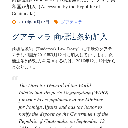
ラ
和国が加入（Accession by the Republic of
Guatemala）
経
2016年10月12日
グアテマラ
済
グアテマラ 商標法条約加入
省
商標法条約（Trademark Law Treaty）に中米のグアテ
(embedded)
マラ共和国が2016年9月12日に加入しております。商
標法条約が効力を発揮するのは、2016年12月12日から
となります。
vol.1
知
The Director General of the World
Intellectual Property Organization (WIPO)
的
presents his compliments to the Minister
for Foreign Affairs and has the honor to
財
notify the deposit by the Government of the
産
Republic of Guatemala, on September 12,
2016, of its instrument of accession to the