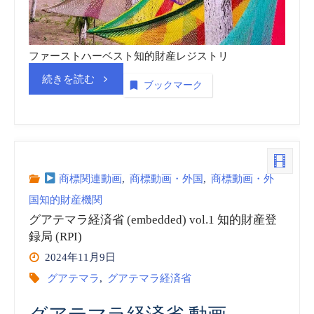
商
標
ファーストハーベスト知的財産レジストリ
_
“グ
続きを読む
ブックマーク
動
ア
画
テ
(embedded)”
マ
商標関連動画
,
商標動画・外国
,
商標動画・外
国知的財産機関
ラ
グアテマラ経済省 (embedded) vol.1 知的財産登
経
録局 (RPI)
2024年11月9日
済
グアテマラ
,
グアテマラ経済省
省