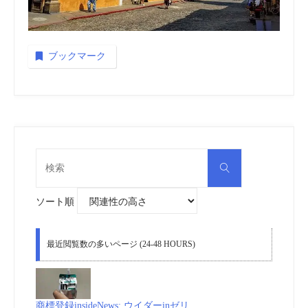
ブックマーク
検
検
索
索
対
象:
ソート順
最近閲覧数の多いページ (24-48 HOURS)
商標登録insideNews: ウイダーinゼリ