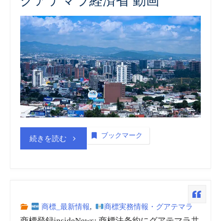
グアテマラ経済省 動画
商
標
_
動
画
(embedded)
ブックマーク
“グ
続きを読む
vol.2”
ア
テ
マ
商標_最新情報
,
商標実務情報・グアテマラ
商標登録insideNews: 商標法条約にグアテマラ共