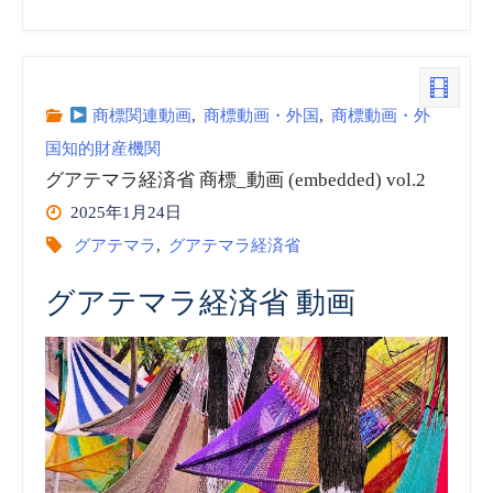
界
知
的
商標関連動画
,
商標動画・外国
,
商標動画・外
国知的財産機関
所
グアテマラ経済省 商標_動画 (embedded) vol.2
有
2025年1月24日
グアテマラ
,
グアテマラ経済省
権
グアテマラ経済省 動画
機
関
(WIPO)
vol.85