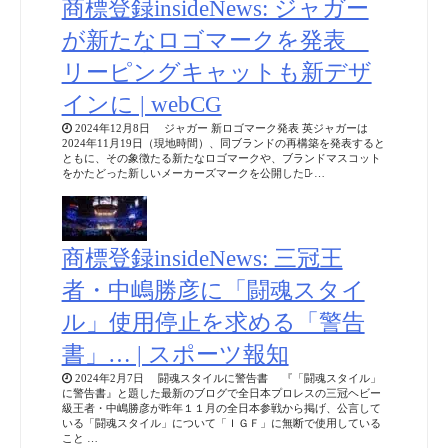
商標登録insideNews: ジャガー
が新たなロゴマークを発表
リーピングキャットも新デザ
インに | webCG
2024年12月8日 ジャガー 新ロゴマーク発表 英ジャガーは
2024年11月19日（現地時間）、同ブランドの再構築を発表すると
ともに、その象徴たる新たなロゴマークや、ブランドマスコット
をかたどった新しいメーカーズマークを公開した。̷ …
商標登録insideNews: 三冠王
者・中嶋勝彦に「闘魂スタイ
ル」使用停止を求める「警告
書」… | スポーツ報知
2024年2月7日 闘魂スタイルに警告書 『「闘魂スタイル」
に警告書』と題した最新のブログで全日本プロレスの三冠ヘビー
級王者・中嶋勝彦が昨年１１月の全日本参戦から掲げ、公言して
いる「闘魂スタイル」について「ＩＧＦ」に無断で使用している
こと …