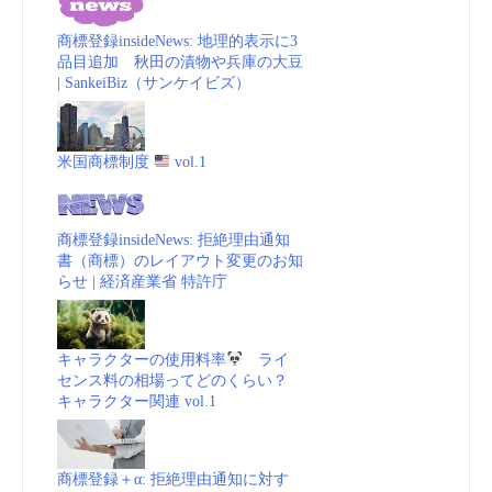
商標登録insideNews: 地理的表示に3
品目追加 秋田の漬物や兵庫の大豆
| SankeiBiz（サンケイビズ）
米国商標制度
vol.1
商標登録insideNews: 拒絶理由通知
書（商標）のレイアウト変更のお知
らせ | 経済産業省 特許庁
キャラクターの使用料率
ライ
センス料の相場ってどのくらい？
キャラクター関連 vol.1
商標登録＋α: 拒絶理由通知に対す