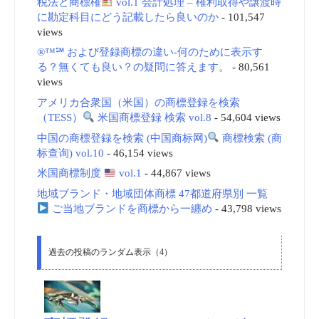
税法と商標権
vol.1 会計処理 – 権利取得や譲渡時
に勘定科目にどう記載したら良いのか
- 101,547
views
®™℠ および登録商標の違い-何のために表示す
る？無くても良い？の疑問に答えます。
- 80,561
views
アメリカ合衆国（米国）の商標登録を検索
（TESS）
米国商標登録 検索 vol.8
- 54,604 views
中国の商標登録を検索 (中国商标网)
商標検索 (商
标查询) vol.10
- 46,154 views
米国商標制度
vol.1
- 44,867 views
地域ブランド・地域団体商標 47都道府県別 一覧
ご当地ブランドを商標から一纏め
- 43,798 views
過去の投稿のランダム表示（4）