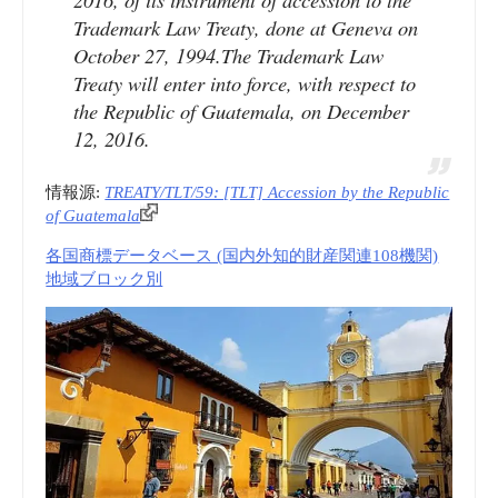
登
Trademark Law Treaty, done at Geneva on
October 27, 1994.The Trademark Law
録
Treaty will enter into force, with respect to
the Republic of Guatemala, on December
局
12, 2016.
(RPI)”
情報源:
TREATY/TLT/59: [TLT] Accession by the Republic
of Guatemala
各国商標データベース (国内外知的財産関連108機関)
地域ブロック別