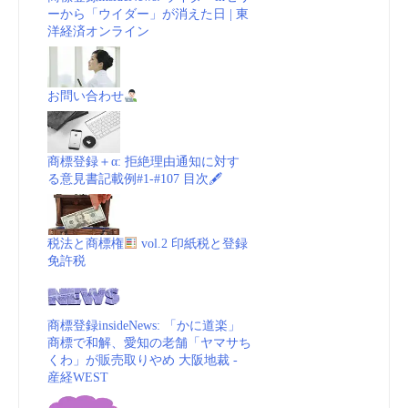
ーから「ウイダー」が消えた日 | 東
洋経済オンライン
お問い合わせ
商標登録＋α: 拒絶理由通知に対す
る意見書記載例#1-#107 目次🖋
税法と商標権
vol.2 印紙税と登録
免許税
商標登録insideNews: 「かに道楽」
商標で和解、愛知の老舗「ヤマサち
くわ」が販売取りやめ 大阪地裁 -
産経WEST