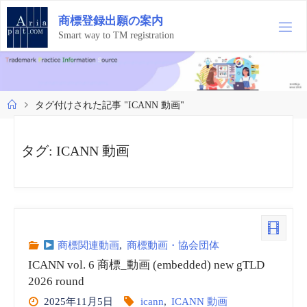
コ
商
標
登
録
出
願
の
案
内
ン
テ
Smart way to TM registration
ン
ツ
へ
ス
ホ
タグ付けされた記事 "ICANN 動画"
キ
ー
ッ
ム
プ
タグ:
ICANN 動画
商標関連動画
,
商標動画・協会団体
ICANN vol. 6 商標_動画 (embedded) new gTLD
2026 round
2025年11月5日
icann
,
ICANN 動画