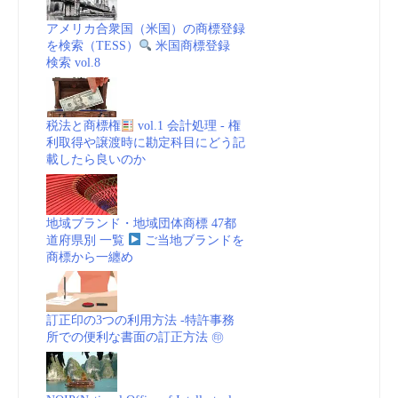
アメリカ合衆国（米国）の商標登録
を検索（TESS）
米国商標登録
検索 vol.8
税法と商標権
vol.1 会計処理 - 権
利取得や譲渡時に勘定科目にどう記
載したら良いのか
地域ブランド・地域団体商標 47都
道府県別 一覧
ご当地ブランドを
商標から一纏め
訂正印の3つの利用方法 -特許事務
所での便利な書面の訂正方法 ㊞