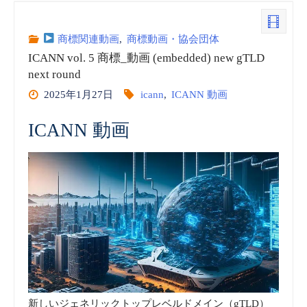
6
商
商標関連動画
,
商標動画・協会団体
ICANN vol. 5 商標_動画 (embedded) new gTLD
標
next round
2025年1月27日
icann
,
ICANN 動画
_
動
ICANN 動画
画
(embedded)
new
gTLD
2026
新しいジェネリックトップレベルドメイン（gTLD）