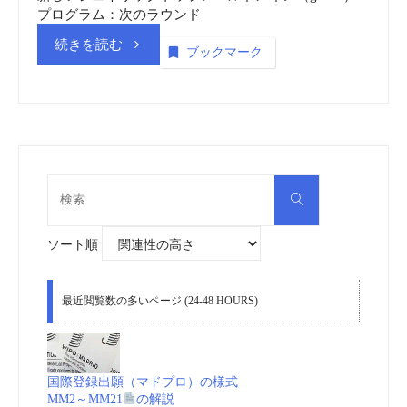
round”
プログラム：次のラウンド
“ICANN
続きを読む
ブックマーク
vol.
5
商
検
検
索
標
索
対
象:
ソート順
_
動
最近閲覧数の多いページ (24-48 HOURS)
画
(embedded)
国際登録出願（マドプロ）の様式
MM2～MM21
の解説