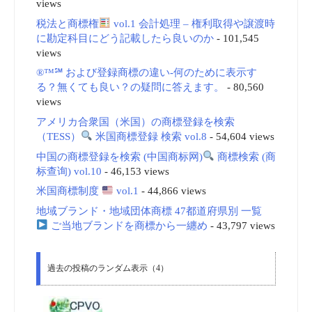
views
税法と商標権
vol.1 会計処理 – 権利取得や譲渡時
に勘定科目にどう記載したら良いのか
- 101,545
views
®™℠ および登録商標の違い-何のために表示す
る？無くても良い？の疑問に答えます。
- 80,560
views
アメリカ合衆国（米国）の商標登録を検索
（TESS）
米国商標登録 検索 vol.8
- 54,604 views
中国の商標登録を検索 (中国商标网)
商標検索 (商
标查询) vol.10
- 46,153 views
米国商標制度
vol.1
- 44,866 views
地域ブランド・地域団体商標 47都道府県別 一覧
ご当地ブランドを商標から一纏め
- 43,797 views
過去の投稿のランダム表示（4）