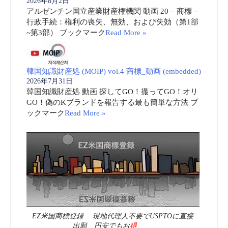
2026年8月2日
アルゼンチン国立産業財産権機関 動画 20 – 商標 –
行政手続：権利の喪失、無効、および失効（第1部
~第3部） ブックマーク
Read More »
韓国知識財産処 (MOIP) vol.4 商標_動画 (embedded)
2026年7月31日
韓国知識財産処 動画 探してGO！撮ってGO！オリ
GO！偽のKブランドを報告する最も簡単な方法 ブ
ックマーク
Read More »
EZ米国商標登録 現地代理人不要でUSPTOに直接
出願 円安でもお
得