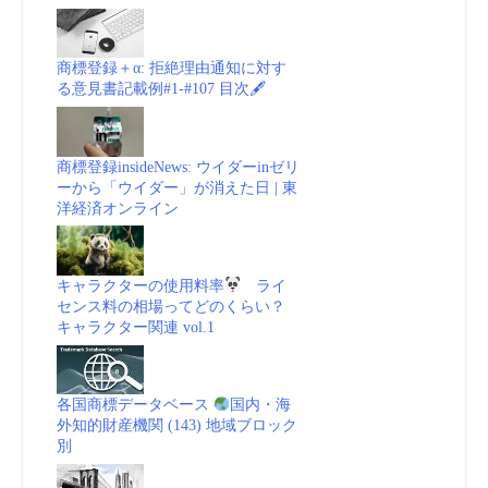
new
gTLD
商標登録＋α: 拒絶理由通知に対す
る意見書記載例#1-#107 目次🖋
next
round”
商標登録insideNews: ウイダーinゼリ
ーから「ウイダー」が消えた日 | 東
洋経済オンライン
キャラクターの使用料率
ライ
センス料の相場ってどのくらい？
キャラクター関連 vol.1
各国商標データベース
国内・海
外知的財産機関 (143) 地域ブロック
別