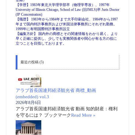
登録）
【学歴】1983年東北大学理学部卒（物理学専攻）、1997年
University of Illinois Chicago, School of Law (旧JMLS)卒 Juris Doctor
(IP Concentration)
【職歴】 1983年から1984年まで大手印刷会社、1984年から1997
年まで国内特許事務所および米国法律事務所にそれぞれ勤務。
1999年に有明国際特許事務所設立
【編集方針】 国内外の商標とその関連情報をわかり易く、より
早く正確に提供し、少しでも実務関係者や関心が有る方の役に
立つことを目指しております。
最近の投稿 (5)
アラブ首長国連邦経済観光省 商標_動画
(embedded) vol.3
2026年8月6日
アラブ首長国連邦経済観光省 動画 知的財産：権利
を守るには？ ブックマーク
Read More »