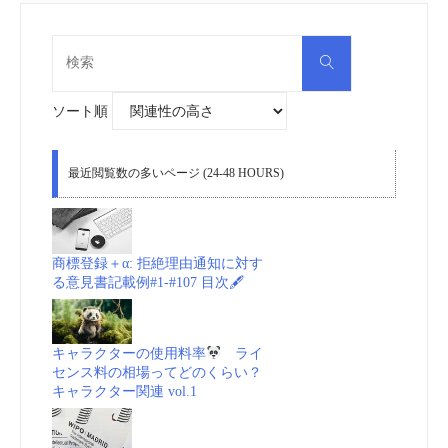
検
検
索
索
対
象:
ソート順
最近閲覧数の多いページ (24-48 HOURS)
商標登録＋α: 拒絶理由通知に対す
る意見書記載例#1-#107 目次🖋
キャラクターの使用料率
ライ
センス料の相場ってどのくらい？
キャラクター関連 vol.1