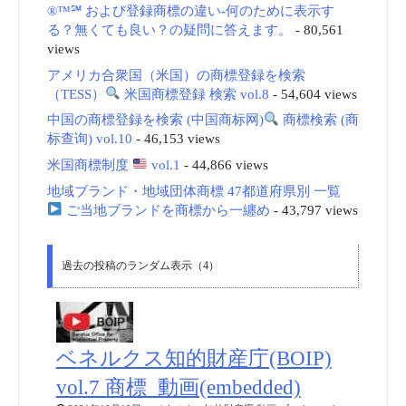
®™℠ および登録商標の違い-何のために表示す
る？無くても良い？の疑問に答えます。
- 80,561
views
アメリカ合衆国（米国）の商標登録を検索
（TESS）
米国商標登録 検索 vol.8
- 54,604 views
中国の商標登録を検索 (中国商标网)
商標検索 (商
标查询) vol.10
- 46,153 views
米国商標制度
vol.1
- 44,866 views
地域ブランド・地域団体商標 47都道府県別 一覧
ご当地ブランドを商標から一纏め
- 43,797 views
過去の投稿のランダム表示（4）
ベネルクス知的財産庁(BOIP)
vol.7 商標_動画(embedded)