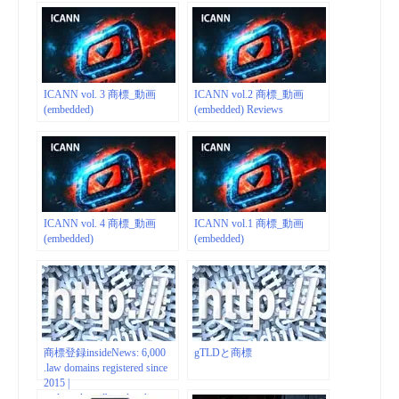
ICANN vol. 3 商標_動画
ICANN vol.2 商標_動画
(embedded)
(embedded) Reviews
ICANN vol. 4 商標_動画
ICANN vol.1 商標_動画
(embedded)
(embedded)
商標登録insideNews: 6,000
gTLDと商標
.law domains registered since
2015 |
trademarksandbrandsonline.co