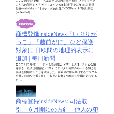
2021年10月10日 ベネルクス知的財産庁 動画 ブックマーク
こちらの記事もどうぞ ベネルクス知的財産庁(BOIP) vol.3 商標_
動画(embedded) ベネルクス知的財産庁(BOIP) vol.9 商標_動画
(embedded) …
商標登録insideNews「いぶりが
っこ」「越前がに」など保護
対象に 日欧間の地理的表示に
追加 | 毎日新聞
2021年2月4日 日本と欧州連合（EU）は1日、テレビ会議
を開き、経済連携協定（EPA）にデジタル分野のルールを加える
協議を開始することを確認した。菅義偉政権が重視するデジタル
分野で自由な流通を促し、監視と規制を強化する中国に対抗する
狙 …
商標登録insideNews: 司法取
引、６月開始の方針 他人の犯