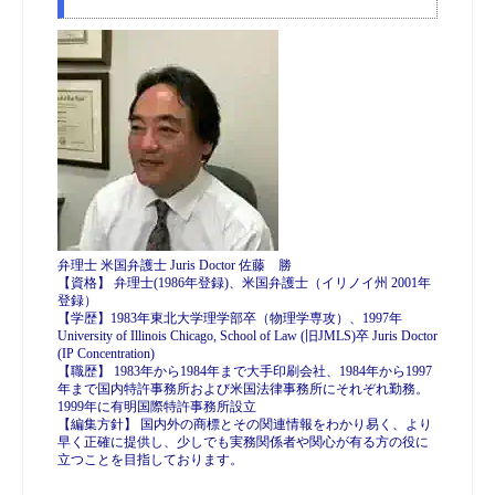
弁理士 米国弁護士 Juris Doctor 佐藤 勝
【資格】 弁理士(1986年登録)、米国弁護士（イリノイ州 2001年
登録）
【学歴】1983年東北大学理学部卒（物理学専攻）、1997年
University of Illinois Chicago, School of Law (旧JMLS)卒 Juris Doctor
(IP Concentration)
【職歴】 1983年から1984年まで大手印刷会社、1984年から1997
年まで国内特許事務所および米国法律事務所にそれぞれ勤務。
1999年に有明国際特許事務所設立
【編集方針】 国内外の商標とその関連情報をわかり易く、より
早く正確に提供し、少しでも実務関係者や関心が有る方の役に
立つことを目指しております。