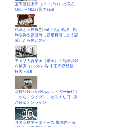
国際登録出願（マドプロ）の様式
MM2～MM21
の解説
税法と商標権
vol.1 会計処理 - 権
利取得や譲渡時に勘定科目にどう記
載したら良いのか
アメリカ合衆国（米国）の商標登録
を検索（TESS）
米国商標登録
検索 vol.8
商標登録insideNews: ウイダーinゼリ
ーから「ウイダー」が消えた日 | 東
洋経済オンライン
各国商標データベース
国内・海