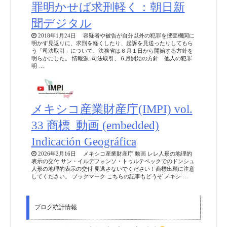
罪明かせば求刑軽く：朝日新
聞デジタル
2018年1月24日 容疑者や被告が自分以外の犯罪を捜査機関に
明かす見返りに、求刑を軽くしたり、起訴を見送ったりしてもら
う「司法取引」について、法務省は６月１日から開始する方針を
明らかにした。 情報源: 司法取引、６月開始の方針 他人の犯罪
明 …
メキシコ産業財産庁(IMPI) vol.
33 商標_動画 (embedded)
Indicación Geográfica
2026年2月16日 メキシコ産業財産庁 動画 レレ人形の地理的
表示の交付 サン・イルデフォンソ・トゥルテペックでのドンシュ
人形の地理的表示の交付 見逃さないでください！商標出願に注意
してください。 ブックマーク こちらの記事もどうぞ メキシ …
ブログ統計情報