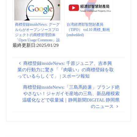
商標登録insideNews: グーグ
台湾經濟部智慧財產局
ルらがオープンソースプロ
（TIPO） vol.10 商標_動画
ジェクトの商標管理団体
(embedded)
「Open Usage Commons」設
最終更新日:2025/01/29
立 – ZDNet Japan
商標登録insideNews: 千原ジュニア、吉本興
業の行動力に驚き「『肉吸い』の商標登録を取
っているらしくて」 | スポーツ報知
商標登録insideNews:「三島馬鈴薯」ブランド絶
やさない！ジャガイモ産地の三島、新品種模索
温暖化などで収量減｜静岡新聞DIGITAL 静岡県
のニュース