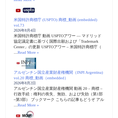
米国特許商標庁 (USPTO) 商標_動画 (embedded)
vol.73
2026年8月4日
米国特許商標庁 動画 USPTOアワー ― マドリッド
協定議定書に基づく国際出願および「Trademark
Center」の更新 USPTOアワー – 米国特許商標庁（
…
Read More »
アルゼンチン国立産業財産権機関（INPI Argentina)
vol.20 商標_動画（embedded）
2026年8月2日
アルゼンチン国立産業財産権機関 動画 20 – 商標 –
行政手続：権利の喪失、無効、および失効（第1部
~第3部） ブックマーク こちらの記事もどうぞ アル
…
Read More »