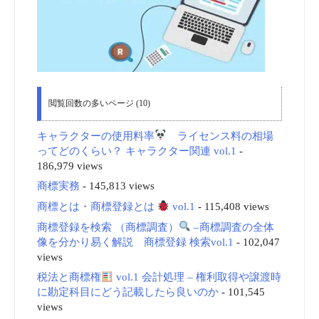
閲覧回数の多いページ (10)
キャラクターの使用料率
ライセンス料の相場
ってどのくらい？ キャラクター関連 vol.1
-
186,979 views
商標実務
- 145,813 views
商標とは・商標登録とは
vol.1
- 115,408 views
商標登録を検索 （商標調査）
–商標調査の全体
像を分かり易く解説 商標登録 検索vol.1
- 102,047
views
税法と商標権
vol.1 会計処理 – 権利取得や譲渡時
に勘定科目にどう記載したら良いのか
- 101,545
views