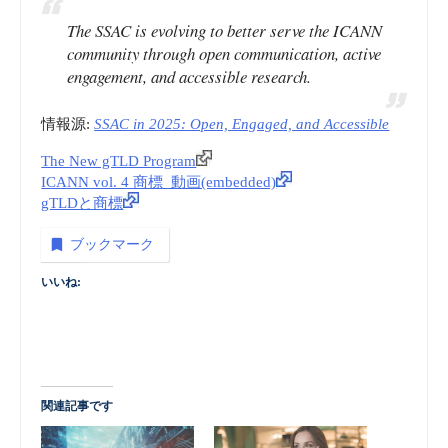
The SSAC is evolving to better serve the ICANN
community through open communication, active
engagement, and accessible research.
情報源:
SSAC in 2025: Open, Engaged, and Accessible
The New gTLD Program
ICANN vol. 4 商標_動画(embedded)
gTLDと商標
ブックマーク
いいね:
関連記事です