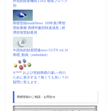
外知的財産機関 (143) 地域ブロック
別
商標登録insideNews: 109年第3季智
慧財產權 商標件數則快速成長 | 經
濟部智慧財產局
中国知的財産関連news CGTN vol.10
商標_動画（embedded）
®™℠ および登録商標の違い-何の
ために表示する？無くても良い？の
疑問に答えます。
商標登録のご相談・お問合せ