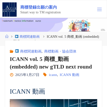
コ
商
標
登
録
出
願
の
案
内
ン
テ
Smart way to TM registration
ン
ツ
へ
ス
ホ
商標関連動画
ICANN vol. 5 商標_動画 (embedded)
キ
ー
new gTLD next round
ッ
ム
プ
商標関連動画
,
商標動画・協会団体
ICANN vol. 5 商標_動画
(embedded) new gTLD next round
2025年1月27日
icann
,
ICANN 動画
ICANN 動画