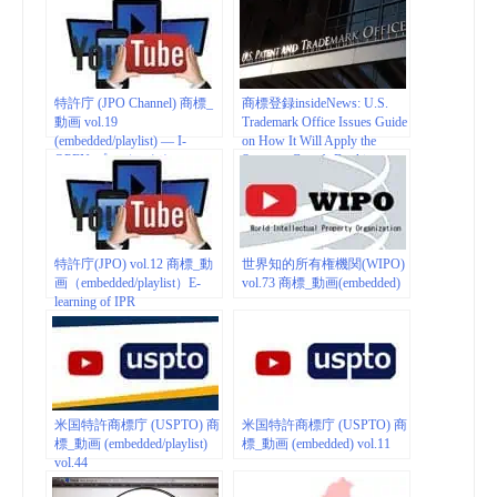
m
特許庁 (JPO Channel) 商標_
商標登録insideNews: U.S.
動画 vol.19
Trademark Office Issues Guide
(embedded/playlist) — I-
on How It Will Apply the
OPEN プロジェクト
Supreme Court’s Booking.com
Decision to Examination of
Relevant Applications | Mintz –
Trademark & Copyright
Viewpoints – JDSupra
特許庁(JPO) vol.12 商標_動
世界知的所有権機関(WIPO)
画（embedded/playlist）E-
vol.73 商標_動画(embedded)
learning of IPR
米国特許商標庁 (USPTO) 商
米国特許商標庁 (USPTO) 商
標_動画 (embedded/playlist)
標_動画 (embedded) vol.11
vol.44