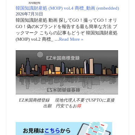
韓国知識財産処 (MOIP) vol.4 商標_動画 (embedded)
2026年7月31日
韓国知識財産処 動画 探してGO！撮ってGO！オリ
GO！偽のKブランドを報告する最も簡単な方法 ブ
ックマーク こちらの記事もどうぞ 韓国知識財産処
(MOIP) vol.2 商標_ …
Read More »
EZ米国商標登録 現地代理人不要でUSPTOに直接
出願 円安でもお
得