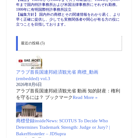
年まで国内特許事務所および米国法律事務所にそれぞれ勤務。
1999年に有明国際特許事務所設立
【編集方針】 国内外の商標とその関連情報をわかり易く、より
早く正確に提供し、少しでも実務関係者や関心が有る方の役に
立つことを目指しております。
最近の投稿 (5)
アラブ首長国連邦経済観光省 商標_動画
(embedded) vol.3
2026年8月6日
アラブ首長国連邦経済観光省 動画 知的財産：権利
を守るには？ ブックマーク
Read More »
商標登録insideNews: SCOTUS To Decide Who
Determines Trademark Strength: Judge or Jury? |
BakerHostetler – JDSupra