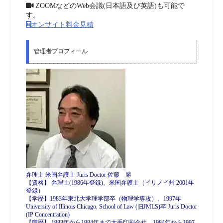
ZOOMなどのWeb会議(日本語及び英語)も可能で
す。
オンサイト料金見積
管理者プロフィール
弁理士 米国弁護士 Juris Doctor 佐藤 勝
【資格】 弁理士(1986年登録)、米国弁護士（イリノイ州 2001年
登録）
【学歴】1983年東北大学理学部卒（物理学専攻）、1997年
University of Illinois Chicago, School of Law (旧JMLS)卒 Juris Doctor
(IP Concentration)
【職歴】 1983年から1984年まで大手印刷会社、1984年から1997