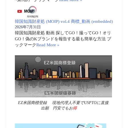
韓国知識財産処 (MOIP) vol.4 商標_動画 (embedded)
2026年7月31日
韓国知識財産処 動画 探してGO！撮ってGO！オリ
GO！偽のKブランドを報告する最も簡単な方法 ブ
ックマーク
Read More »
EZ米国商標登録 現地代理人不要でUSPTOに直接
出願 円安でもお
得