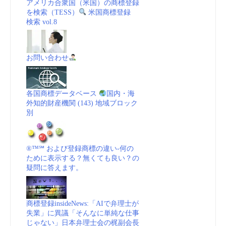
アメリカ合衆国（米国）の商標登録
を検索（TESS）
米国商標登録
検索 vol.8
お問い合わせ
各国商標データベース
国内・海
外知的財産機関 (143) 地域ブロック
別
®™℠ および登録商標の違い-何の
ために表示する？無くても良い？の
疑問に答えます。
商標登録insideNews:「AIで弁理士が
失業」に異議「そんなに単純な仕事
じゃない」日本弁理士会の梶副会長