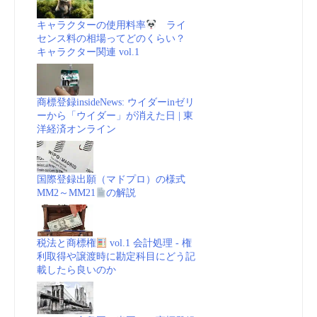
キャラクターの使用料率
ライ
センス料の相場ってどのくらい？
キャラクター関連 vol.1
商標登録insideNews: ウイダーinゼリ
ーから「ウイダー」が消えた日 | 東
洋経済オンライン
国際登録出願（マドプロ）の様式
MM2～MM21
の解説
税法と商標権
vol.1 会計処理 - 権
利取得や譲渡時に勘定科目にどう記
載したら良いのか