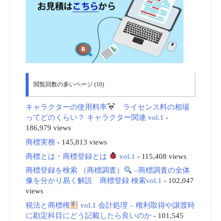
閲覧回数の多いページ (10)
キャラクターの使用料率
ライセンス料の相場
ってどのくらい？ キャラクター関連 vol.1
-
186,979 views
商標実務
- 145,813 views
商標とは・商標登録とは
vol.1
- 115,408 views
商標登録を検索 （商標調査）
–商標調査の全体
像を分かり易く解説 商標登録 検索vol.1
- 102,047
views
税法と商標権
vol.1 会計処理 – 権利取得や譲渡時
に勘定科目にどう記載したら良いのか
- 101,545