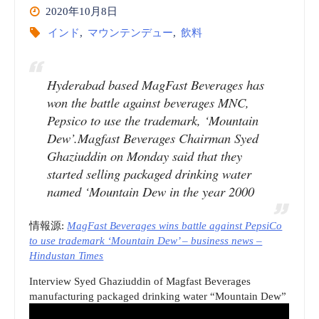
2020年10月8日
インド
,
マウンテンデュー
,
飲料
Hyderabad based MagFast Beverages has
won the battle against beverages MNC,
Pepsico to use the trademark, ‘Mountain
Dew’.Magfast Beverages Chairman Syed
Ghaziuddin on Monday said that they
started selling packaged drinking water
named ‘Mountain Dew in the year 2000
情報源:
MagFast Beverages wins battle against PepsiCo
to use trademark ‘Mountain Dew’ – business news –
Hindustan Times
Interview Syed Ghaziuddin of Magfast Beverages
manufacturing packaged drinking water “Mountain Dew”