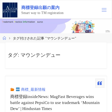
コ
商
標
登
録
出
願
の
案
内
ン
テ
Smart way to TM registration
ン
ツ
へ
ス
ホ
タグ付けされた記事 "マウンテンデュー"
キ
ー
ッ
ム
プ
タグ:
マウンテンデュー
商標_最新情報
商標登録insideNews: MagFast Beverages wins
battle against PepsiCo to use trademark ‘Mountain
Dew’ | Hindustan Times