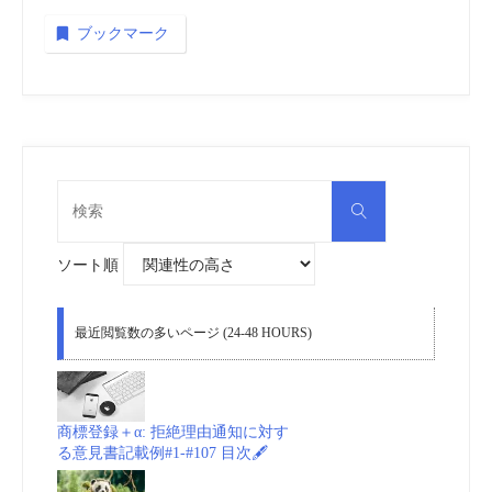
ブックマーク
検
検
索
索
対
象:
ソート順
最近閲覧数の多いページ (24-48 HOURS)
商標登録＋α: 拒絶理由通知に対す
る意見書記載例#1-#107 目次🖋