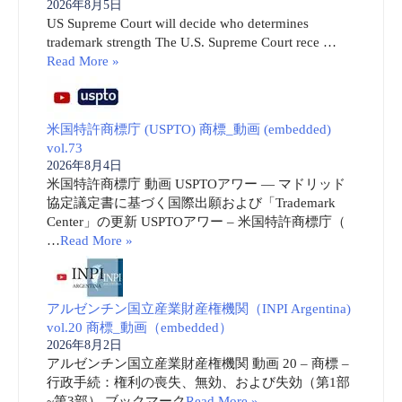
2026年8月5日
US Supreme Court will decide who determines
trademark strength The U.S. Supreme Court rece …
Read More »
米国特許商標庁 (USPTO) 商標_動画 (embedded)
vol.73
2026年8月4日
米国特許商標庁 動画 USPTOアワー ― マドリッド
協定議定書に基づく国際出願および「Trademark
Center」の更新 USPTOアワー – 米国特許商標庁（
…
Read More »
アルゼンチン国立産業財産権機関（INPI Argentina)
vol.20 商標_動画（embedded）
2026年8月2日
アルゼンチン国立産業財産権機関 動画 20 – 商標 –
行政手続：権利の喪失、無効、および失効（第1部
~第3部） ブックマーク
Read More »