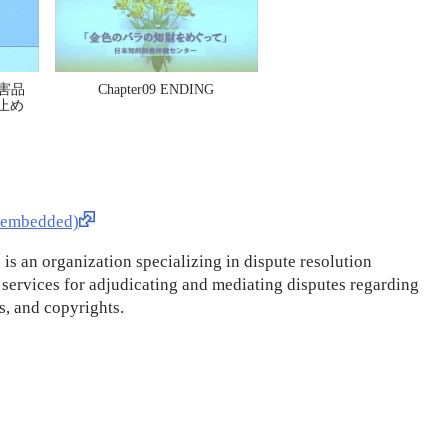
侵害品
Chapter09 ENDING
止め
mbedded)
 is an organization specializing in dispute resolution
s services for adjudicating and mediating disputes regarding
s, and copyrights.