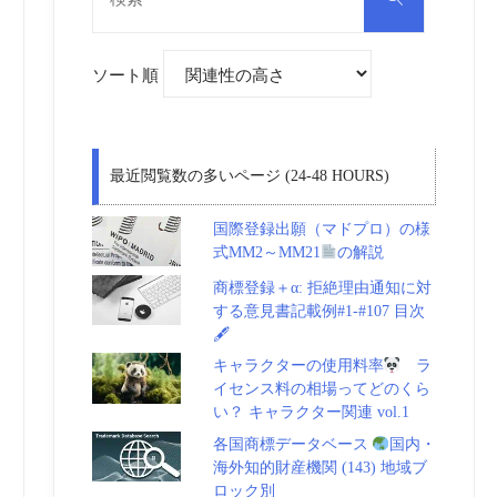
対
索
象:
ソート順
最近閲覧数の多いページ (24-48 HOURS)
国際登録出願（マドプロ）の様
式MM2～MM21
の解説
商標登録＋α: 拒絶理由通知に対
する意見書記載例#1-#107 目次
🖋
キャラクターの使用料率
ラ
イセンス料の相場ってどのくら
い？ キャラクター関連 vol.1
各国商標データベース
国内・
海外知的財産機関 (143) 地域ブ
ロック別