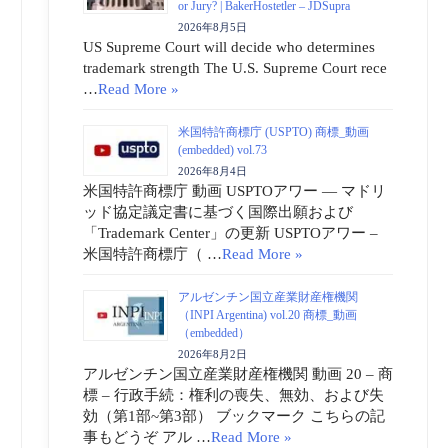
or Jury? | BakerHostetler – JDSupra
2026年8月5日
US Supreme Court will decide who determines
trademark strength The U.S. Supreme Court rece
…
Read More »
米国特許商標庁 (USPTO) 商標_動画
(embedded) vol.73
2026年8月4日
米国特許商標庁 動画 USPTOアワー ― マドリ
ッド協定議定書に基づく国際出願および
「Trademark Center」の更新 USPTOアワー –
米国特許商標庁（ …
Read More »
アルゼンチン国立産業財産権機関
（INPI Argentina) vol.20 商標_動画
（embedded）
2026年8月2日
アルゼンチン国立産業財産権機関 動画 20 – 商
標 – 行政手続：権利の喪失、無効、および失
効（第1部~第3部） ブックマーク こちらの記
事もどうぞ アル …
Read More »