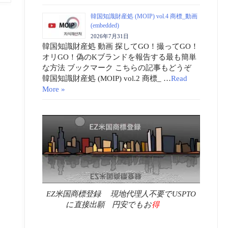
韓国知識財産処 (MOIP) vol.4 商標_動画
(embedded)
2026年7月31日
韓国知識財産処 動画 探してGO！撮ってGO！
オリGO！偽のKブランドを報告する最も簡単
な方法 ブックマーク こちらの記事もどうぞ
韓国知識財産処 (MOIP) vol.2 商標_ …
Read
More »
EZ米国商標登録 現地代理人不要でUSPTO
に直接出願 円安でもお
得