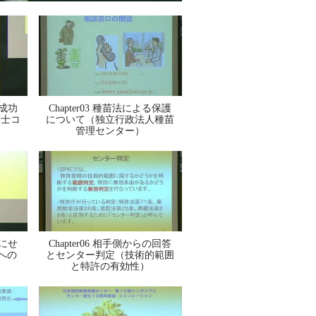
化成功
Chapter03 種苗法による保護
護士コ
について（独立行政法人種苗
）
管理センター）
るにせ
Chapter06 相手側からの回答
への
とセンター判定（技術的範囲
と特許の有効性）