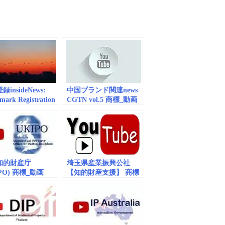
insideNews:
中国ブランド関連news
mark Registration
CGTN vol.5 商標_動画
 to open in
（embedded）
ar: Soft opening
enta International
知的財産庁
埼玉県産業振興公社
IPO) 商標_動画
【知的財産支援】 商標
edded）vol.8 IP
_動画(embedded) vol.2
 and Infringement
tion