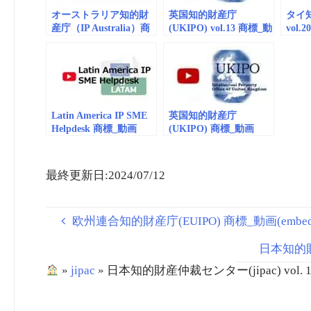
オーストラリア知的財
英国知的財産庁
タイ
産庁（IP Australia）商
(UKIPO) vol.13 商標_動
vol.
標_動画
画 (embedded) World
(embe
（embedded/playlist）
Environment Day
vol.1 Intellectual
Property for Beginners
Latin America IP SME
英国知的財産庁
Helpdesk 商標_動画
(UKIPO) 商標_動画
(embedded) vol.12
(embedded/playlist)
vol.3
最終更新日:2024/07/12
欧州連合知的財産庁(EUIPO) 商標_動画(embedded/p
日本知的財産
»
jipac
»
日本知的財産仲裁センター(jipac) vol. 1