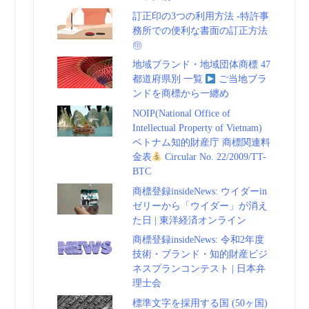
訂正印の3つの利用方法 -特許事
務所での便利な書面の訂正方法
㊞
地域ブランド・地域団体商標 47
都道府県別 一覧
ご当地ブラ
ンドを商標から一纏め
NOIP(National Office of
Intellectual Property of Vietnam)
ベトナム知的財産庁 商標関連料
金表
Circular No. 22/2009/TT-
BTC
商標登録insideNews: ウイダーin
ゼリーから「ウイダー」が消え
た日 | 東洋経済オンライン
商標登録insideNews: 令和2年度
技術・ブランド・知的財産ビジ
ネスプランコンテスト | 日本弁
理士会
標準文字を採用する国 (50ヶ国)