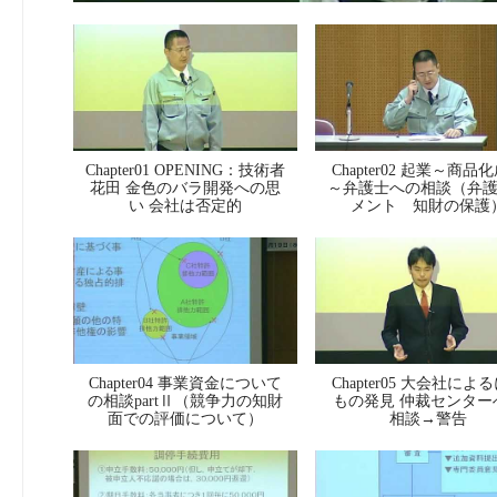
Chapter01 OPENING：技術者
Chapter02 起業～商品
花田 金色のバラ開発への思
～弁護士への相談（弁
い 会社は否定的
メント 知財の保護
Chapter04 事業資金について
Chapter05 大会社によ
の相談partⅡ（競争力の知財
もの発見 仲裁センター
面での評価について）
相談→警告