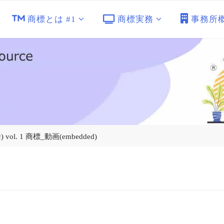
商標とは #1
商標実務
事務所
l. 1 商標_動画(embedded)