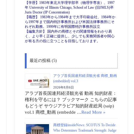
【学歴】1983年東北大学理学部卒（物理学専攻）、1997
年 University of Illinois Chicago, School of Law (旧JMLS)卒
Juris Doctor (IP Concentration)
【職歴】 1983年から1984年まで大手印刷会社、1984年か
ら1997年まで国内特許事務所および米国法律事務所にそ
れぞれ勤務。1999年に有明国際特許事務所設立
【編集方針】 国内外の商標とその関連情報をわかり易
く、より早く正確に提供し、少しでも実務関係者や関心
が有る方の役に立つことを目指しております。
最近の投稿 (5)
アラブ首長国連邦経済観光省 商標_動画
(embedded) vol.3
2026年8月6日
アラブ首長国連邦経済観光省 動画 知的財産：
権利を守るには？ ブックマーク こちらの記事
もどうぞ サウジアラビア知的財産総局 (saip)
vol.1 商標_動画 (embedde …
Read More »
商標登録insideNews: SCOTUS To Decide
Who Determines Trademark Strength: Judge