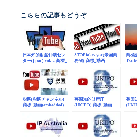
こちらの記事もどうぞ
日本知的財産仲裁セン
STOPfakes.gov(米国商
商標登録
ター(jipac) vol. 2 商標_
務省) 商標_動画
Trade
動画(embedded)
(embedded) vol.2
about
Myanm
– Inv
税関(税関チャンネル)
英国知的財産庁
英国
商標_動画(embedded)
(UKIPO) 商標_動画
(UK
vol.12
（embedded）vol.9
（emb
Crime
Anima