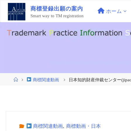
コ
商
標
登
録
出
願
の
案
内
ン
ホーム
Smart way to TM registration
テ
ン
ツ
へ
ス
キ
ッ
プ
ホ
商標関連動画
日本知的財産仲裁センター(jipac) vo
ー
ム
商標関連動画
,
商標動画・日本