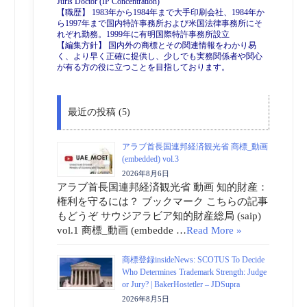
Juris Doctor (IP Concentration)
【職歴】 1983年から1984年まで大手印刷会社、1984年か
ら1997年まで国内特許事務所および米国法律事務所にそ
れぞれ勤務。1999年に有明国際特許事務所設立
【編集方針】 国内外の商標とその関連情報をわかり易
く、より早く正確に提供し、少しでも実務関係者や関心
が有る方の役に立つことを目指しております。
最近の投稿 (5)
アラブ首長国連邦経済観光省 商標_動画
(embedded) vol.3
2026年8月6日
アラブ首長国連邦経済観光省 動画 知的財産：
権利を守るには？ ブックマーク こちらの記事
もどうぞ サウジアラビア知的財産総局 (saip)
vol.1 商標_動画 (embedde …
Read More »
商標登録insideNews: SCOTUS To Decide
Who Determines Trademark Strength: Judge
or Jury? | BakerHostetler – JDSupra
2026年8月5日