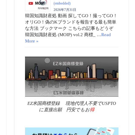
(embedded)
2026年7月31日
韓国知識財産処 動画 探してGO！撮ってGO！
オリGO！偽のKブランドを報告する最も簡単
な方法 ブックマーク こちらの記事もどうぞ
韓国知識財産処 (MOIP) vol.2 商標_ …
Read
More »
EZ米国商標登録 現地代理人不要でUSPTO
に直接出願 円安でもお
得