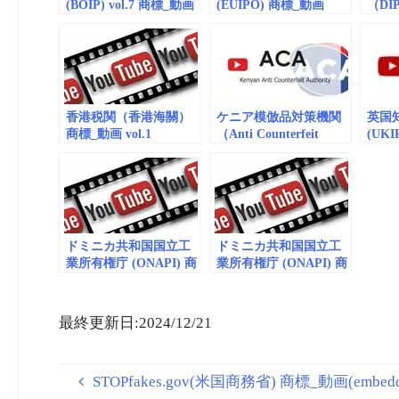
(BOIP) vol.7 商標_動画
(EUIPO) 商標_動画
（DIP
(embedded)
(embedded) vol.59
vol.
（emb
香港税関（香港海關）
ケニア模倣品対策機関
英国
商標_動画 vol.1
（Anti Counterfeit
(UK
(embedded)
Authority: ACA）商標_
（emb
動画 vol.2
ドミニカ共和国国立工
ドミニカ共和国国立工
業所有権庁 (ONAPI) 商
業所有権庁 (ONAPI) 商
標_動画（embedded）
標_動画（embedded）
vol.1
vol. 5
最終更新日:2024/12/21
STOPfakes.gov(米国商務省) 商標_動画(embedded