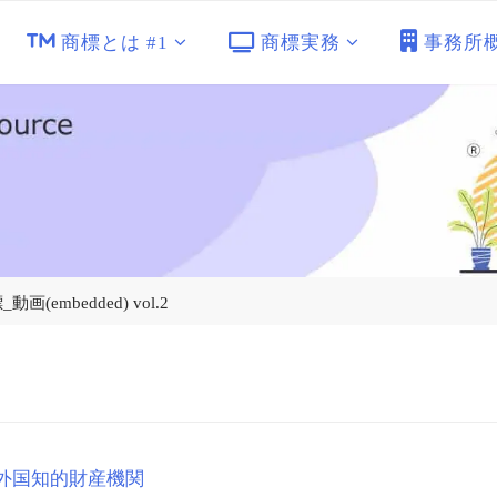
商標とは #1
商標実務
事務所
動画(embedded) vol.2
外国知的財産機関