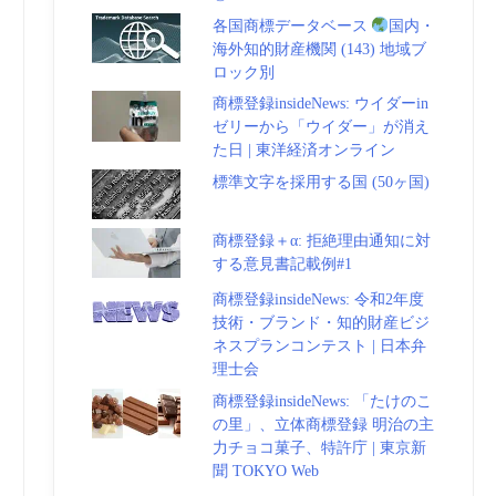
各国商標データベース
国内・
海外知的財産機関 (143) 地域ブ
ロック別
商標登録insideNews: ウイダーin
ゼリーから「ウイダー」が消え
た日 | 東洋経済オンライン
標準文字を採用する国 (50ヶ国)
商標登録＋α: 拒絶理由通知に対
する意見書記載例#1
商標登録insideNews: 令和2年度
技術・ブランド・知的財産ビジ
ネスプランコンテスト | 日本弁
理士会
商標登録insideNews: 「たけのこ
の里」、立体商標登録 明治の主
力チョコ菓子、特許庁 | 東京新
聞 TOKYO Web