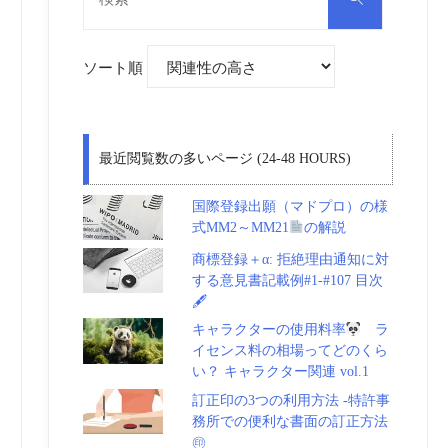
対
索
象:
ソート順
最近閲覧数の多いページ (24-48 HOURS)
国際登録出願（マドプロ）の様
式MM2～MM21
の解説
商標登録＋α: 拒絶理由通知に対
する意見書記載例#1-#107 目次
🖋
キャラクターの使用料率
ラ
イセンス料の相場ってどのくら
い？ キャラクター関連 vol.1
訂正印の3つの利用方法 -特許事
務所での便利な書面の訂正方法
㊞