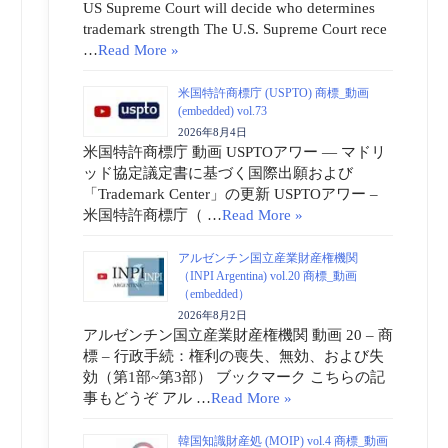
US Supreme Court will decide who determines
trademark strength The U.S. Supreme Court rece
…
Read More »
米国特許商標庁 (USPTO) 商標_動画
(embedded) vol.73
2026年8月4日
米国特許商標庁 動画 USPTOアワー ― マドリ
ッド協定議定書に基づく国際出願および
「Trademark Center」の更新 USPTOアワー –
米国特許商標庁（ …
Read More »
アルゼンチン国立産業財産権機関
（INPI Argentina) vol.20 商標_動画
（embedded）
2026年8月2日
アルゼンチン国立産業財産権機関 動画 20 – 商
標 – 行政手続：権利の喪失、無効、および失
効（第1部~第3部） ブックマーク こちらの記
事もどうぞ アル …
Read More »
韓国知識財産処 (MOIP) vol.4 商標_動画