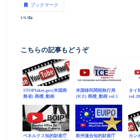
ブックマーク
いいね:
こちらの記事もどうぞ
STOPfakes.gov(米国商
米国移民関税執行局
タイ
務省) 商標_動画
(ICE) 商標_動画 vol.1
vol.
(embedded) vol.1
(embedded)
(embe
ベネルクス知的財産庁
欧州連合知的財産庁
カン