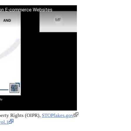
ts on E-commerce Websites
operty Rights (OIPR),
STOPfakes.gov
ol.1