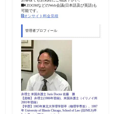
ZOOMなどのWeb会議(日本語及び英語)も
可能です。
オンサイト料金見積
管理者プロフィール
弁理士 米国弁護士 Juris Doctor 佐藤 勝
【資格】 弁理士(1986年登録)、米国弁護士（イリノイ州
2001年登録）
【学歴】1983年東北大学理学部卒（物理学専攻）、1997
年 University of Illinois Chicago, School of Law (旧JMLS)卒