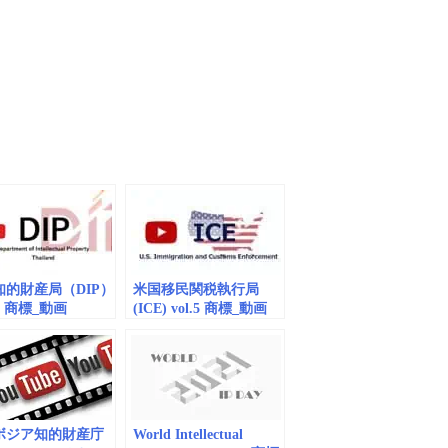
知的財産局（DIP）
米国移民関税執行局
20 商標_動画
(ICE) vol.5 商標_動画
dded)
(embedded)
ボジア知的財産庁
World Intellectual