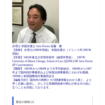
弁理士 米国弁護士 Juris Doctor 佐藤 勝
【資格】 弁理士(1986年登録)、米国弁護士（イリノイ州 2001年
登録）
【学歴】1983年東北大学理学部卒（物理学専攻）、1997年
University of Illinois Chicago, School of Law (旧JMLS)卒 Juris Doctor
(IP Concentration)
【職歴】 1983年から1984年まで大手印刷会社、1984年から1997
年まで国内特許事務所および米国法律事務所にそれぞれ勤務。
1999年に有明国際特許事務所設立
【編集方針】 国内外の商標とその関連情報をわかり易く、より
早く正確に提供し、少しでも実務関係者や関心が有る方の役に
立つことを目指しております。
最近の投稿 (5)