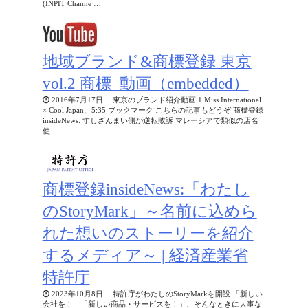
(INPIT Channe …
地域ブランド&商標登録 東京
vol.2 商標_動画（embedded）
2016年7月17日 東京のブランド紹介動画 1.Miss International
× Cool Japan、5:35 ブックマーク こちらの記事もどうぞ 商標登録
insideNews: すしざんまい側が逆転敗訴 マレーシアで類似の店名
使 …
商標登録insideNews:「わたし
のStoryMark」～名前に込めら
れた想いのストーリーを紹介
するメディア～ | 経済産業省
特許庁
2023年10月8日 特許庁がわたしのStoryMarkを開設 「新しい
会社を！」「新しい商品・サービスを！」、そんなときに大事な