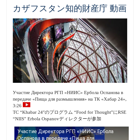
カザフスタン知的財産庁 動画
Участие Директора РГП «НИИС» Ербола Оспанова в
передаче «Пища для размышления» на ТК «Хабар 24»,
3:26
TC “Khabar 24″のプログラム “Food for Thought”にRSE
“NIIS” Erbola Ospanovディレクターが参加
Участие Директора РГП «НИИС» Ербола
Оспанова в передаче «Пища для