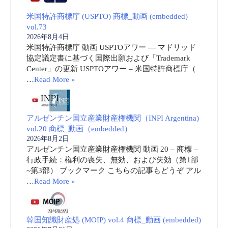
米国特許商標庁 (USPTO) 商標_動画 (embedded)
vol.73
2026年8月4日
米国特許商標庁 動画 USPTOアワー ― マドリッド
協定議定書に基づく国際出願および「Trademark
Center」の更新 USPTOアワー – 米国特許商標庁（
…
Read More »
アルゼンチン国立産業財産権機関（INPI Argentina)
vol.20 商標_動画（embedded）
2026年8月2日
アルゼンチン国立産業財産権機関 動画 20 – 商標 –
行政手続：権利の喪失、無効、および失効（第1部
~第3部） ブックマーク こちらの記事もどうぞ アル
…
Read More »
韓国知識財産処 (MOIP) vol.4 商標_動画 (embedded)