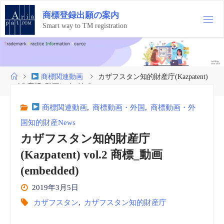
コ
商
標
登
録
出
願
の
案
内
ン
テ
Smart way to TM registration
ン
ツ
へ
ス
ホ
商標関連動画
カザフスタン知的財産庁(Kazpatent)
キ
ー
vol.2 商標_動画(embedded)
ッ
ム
プ
商標関連動画
,
商標動画・外国
,
商標動画・外
国知的財産News
カザフスタン知的財産庁
(Kazpatent) vol.2 商標_動画
(embedded)
2019年3月5日
カザフスタン
,
カザフスタン知的財産庁