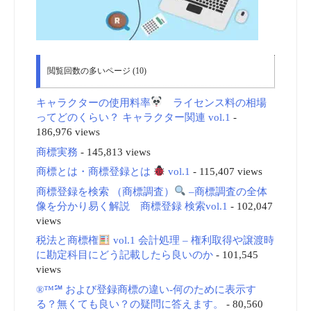
閲覧回数の多いページ (10)
キャラクターの使用料率
ライセンス料の相場
ってどのくらい？ キャラクター関連 vol.1
-
186,976 views
商標実務
- 145,813 views
商標とは・商標登録とは
vol.1
- 115,407 views
商標登録を検索 （商標調査）
–商標調査の全体
像を分かり易く解説 商標登録 検索vol.1
- 102,047
views
税法と商標権
vol.1 会計処理 – 権利取得や譲渡時
に勘定科目にどう記載したら良いのか
- 101,545
views
®™℠ および登録商標の違い-何のために表示す
る？無くても良い？の疑問に答えます。
- 80,560