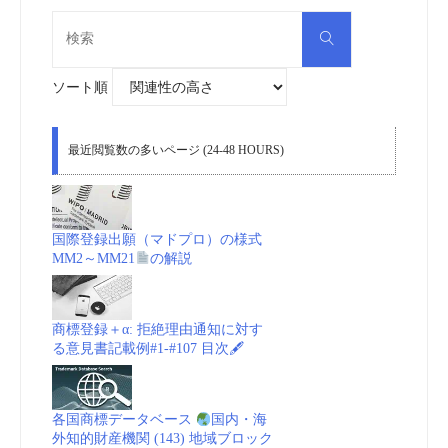
検
検
索
索
対
象:
ソート順
最近閲覧数の多いページ (24-48 HOURS)
国際登録出願（マドプロ）の様式
MM2～MM21
の解説
商標登録＋α: 拒絶理由通知に対す
る意見書記載例#1-#107 目次🖋
各国商標データベース
国内・海
外知的財産機関 (143) 地域ブロック