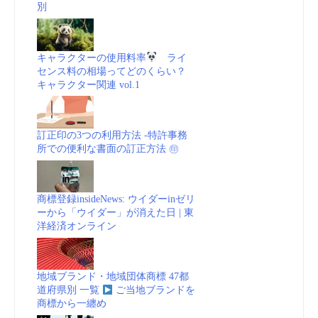
別
キャラクターの使用料率
ライ
センス料の相場ってどのくらい？
キャラクター関連 vol.1
訂正印の3つの利用方法 -特許事務
所での便利な書面の訂正方法 ㊞
商標登録insideNews: ウイダーinゼリ
ーから「ウイダー」が消えた日 | 東
洋経済オンライン
地域ブランド・地域団体商標 47都
道府県別 一覧
ご当地ブランドを
商標から一纏め