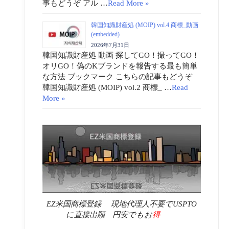
事もどうぞ アル …
Read More »
韓国知識財産処 (MOIP) vol.4 商標_動画
(embedded)
2026年7月31日
韓国知識財産処 動画 探してGO！撮ってGO！
オリGO！偽のKブランドを報告する最も簡単
な方法 ブックマーク こちらの記事もどうぞ
韓国知識財産処 (MOIP) vol.2 商標_ …
Read
More »
EZ米国商標登録 現地代理人不要でUSPTO
に直接出願 円安でもお
得