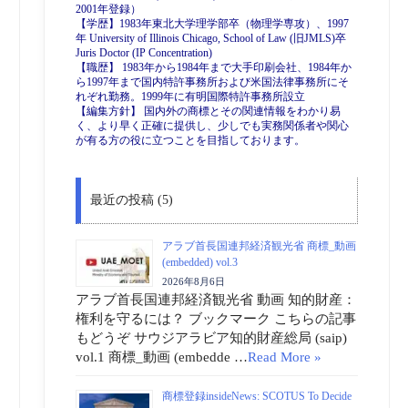
2001年登録）
【学歴】1983年東北大学理学部卒（物理学専攻）、1997
年 University of Illinois Chicago, School of Law (旧JMLS)卒
Juris Doctor (IP Concentration)
【職歴】 1983年から1984年まで大手印刷会社、1984年か
ら1997年まで国内特許事務所および米国法律事務所にそ
れぞれ勤務。1999年に有明国際特許事務所設立
【編集方針】 国内外の商標とその関連情報をわかり易
く、より早く正確に提供し、少しでも実務関係者や関心
が有る方の役に立つことを目指しております。
最近の投稿 (5)
アラブ首長国連邦経済観光省 商標_動画
(embedded) vol.3
2026年8月6日
アラブ首長国連邦経済観光省 動画 知的財産：
権利を守るには？ ブックマーク こちらの記事
もどうぞ サウジアラビア知的財産総局 (saip)
vol.1 商標_動画 (embedde …
Read More »
商標登録insideNews: SCOTUS To Decide