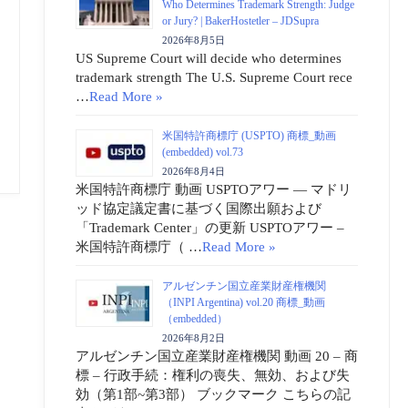
Who Determines Trademark Strength: Judge
or Jury? | BakerHostetler – JDSupra
2026年8月5日
US Supreme Court will decide who determines
trademark strength The U.S. Supreme Court rece
…
Read More »
米国特許商標庁 (USPTO) 商標_動画
(embedded) vol.73
2026年8月4日
米国特許商標庁 動画 USPTOアワー ― マドリ
ッド協定議定書に基づく国際出願および
「Trademark Center」の更新 USPTOアワー –
米国特許商標庁（ …
Read More »
アルゼンチン国立産業財産権機関
（INPI Argentina) vol.20 商標_動画
（embedded）
2026年8月2日
アルゼンチン国立産業財産権機関 動画 20 – 商
標 – 行政手続：権利の喪失、無効、および失
効（第1部~第3部） ブックマーク こちらの記