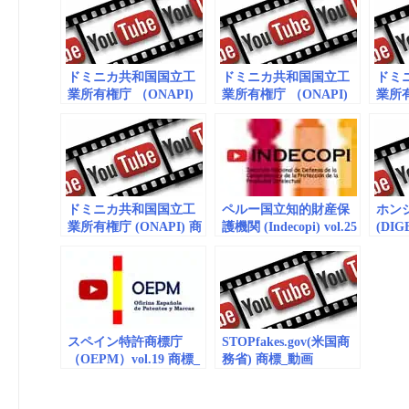
ドミニカ共和国国立工
ドミニカ共和国国立工
ドミ
業所有権庁 （ONAPI)
業所有権庁 （ONAPI)
業所有
vol.9 商標_動画
vol. 6 商標_動画
標_動
(embedded)
(embedded)
vol. 3
ドミニカ共和国国立工
ペルー国立知的財産保
ホン
業所有権庁 (ONAPI) 商
護機関 (Indecopi) vol.25
(DI
標_動画（embedded）
商標_動画 (embedded)
(embe
vol. 2
スペイン特許商標庁
STOPfakes.gov(米国商
（OEPM）vol.19 商標_
務省) 商標_動画
動画(embedded)
(embedded) vol.2