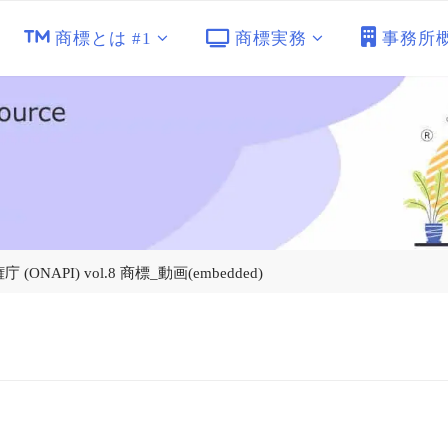
商標とは #1
商標実務
事務所
API) vol.8 商標_動画(embedded)