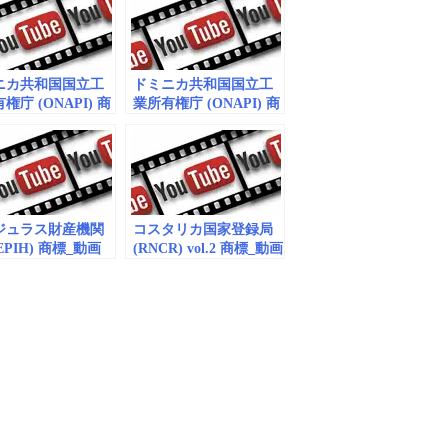
ニカ共和国国立工
ドミニカ共和国国立工
権庁 (ONAPI) 商
業所有権庁 (ONAPI) 商
画（embedded）
標_動画（embedded）
vol.1
ジュラス財産機関
コスタリカ国家登録局
GEPIH) 商標_動画
(RNCR) vol.2 商標_動画
dded) vol.2
(embedded)