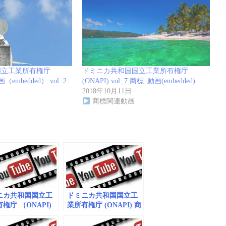
国立工業所有権庁
ドミニカ共和国国立工業所有権庁
（embedded） vol. 2
(ONAPI) vol. 7 商標_動画(embedded)
2018年10月11日
商標関連動画
ニカ共和国国立工
ドミニカ共和国国立工
権庁 （ONAPI)
業所有権庁 (ONAPI) 商
10 商標_動画
標_動画（embedded）
dded)
vol. 5