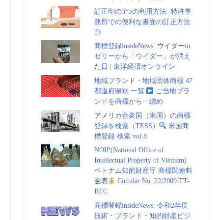
訂正印の3つの利用方法 -特許事
務所での便利な書面の訂正方法
㊞
商標登録insideNews: ウイダーin
ゼリーから「ウイダー」が消え
た日 | 東洋経済オンライン
地域ブランド・地域団体商標 47
都道府県別 一覧
ご当地ブラ
ンドを商標から一纏め
アメリカ合衆国（米国）の商標
登録を検索（TESS）
米国商
標登録 検索 vol.8
NOIP(National Office of
Intellectual Property of Vietnam)
ベトナム知的財産庁 商標関連料
金表
Circular No. 22/2009/TT-
BTC
商標登録insideNews: 令和2年度
技術・ブランド・知的財産ビジ