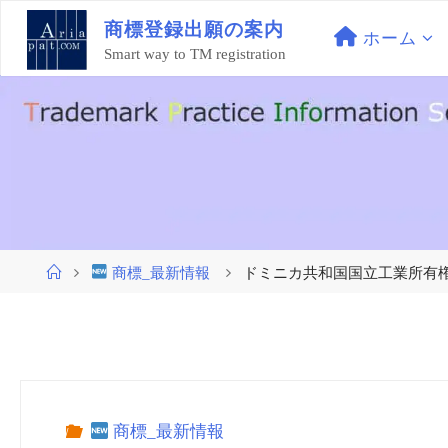
コ
商
標
登
録
出
願
の
案
内
ン
ホーム
Smart way to TM registration
テ
ン
ツ
へ
ス
キ
ッ
プ
ホ
商標_最新情報
ドミニカ共和国国立工業所有権庁 (ON
ー
ム
商標_最新情報