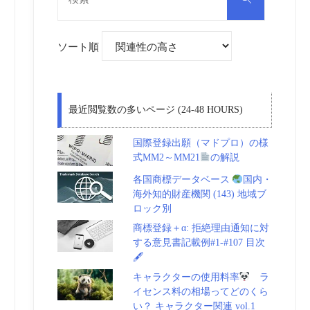
対
索
象:
ソート順
最近閲覧数の多いページ (24-48 HOURS)
国際登録出願（マドプロ）の様
式MM2～MM21
の解説
各国商標データベース
国内・
海外知的財産機関 (143) 地域ブ
ロック別
商標登録＋α: 拒絶理由通知に対
する意見書記載例#1-#107 目次
🖋
キャラクターの使用料率
ラ
イセンス料の相場ってどのくら
い？ キャラクター関連 vol.1