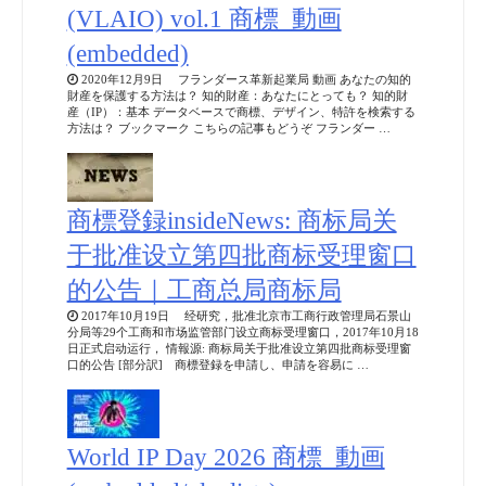
(VLAIO) vol.1 商標_動画
(embedded)
2020年12月9日 フランダース革新起業局 動画 あなたの知的
財産を保護する方法は？ 知的財産：あなたにとっても？ 知的財
産（IP）：基本 データベースで商標、デザイン、特許を検索する
方法は？ ブックマーク こちらの記事もどうぞ フランダー …
商標登録insideNews: 商标局关
于批准设立第四批商标受理窗口
的公告｜工商总局商标局
2017年10月19日 经研究，批准北京市工商行政管理局石景山
分局等29个工商和市场监管部门设立商标受理窗口，2017年10月18
日正式启动运行， 情報源: 商标局关于批准设立第四批商标受理窗
口的公告 [部分訳] 商標登録を申請し、申請を容易に …
World IP Day 2026 商標_動画