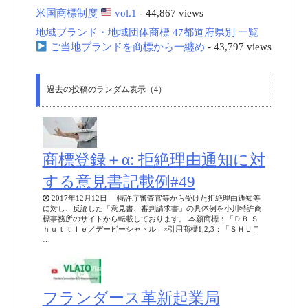
米国商標制度
vol.1
- 44,867 views
地域ブランド・地域団体商標 47都道府県別 一覧
ご当地ブランドを商標から一纏め
- 43,797 views
過去の投稿のランダム表示（4）
商標登録＋α: 拒絶理由通知に対
する意見書記載例#49
2017年12月12日 特許庁審査官等から受けた拒絶理由通知等
に対し、反論した「意見書、審判請求書」の具体例を小川特許商
標事務所のサイトから転載しております。 本願商標：「ＤＢ Ｓ
ｈｕｔｔｌｅ／デービーシャトル」×引用商標1,2,3：「ＳＨＵＴ
…
フランダース革新起業局