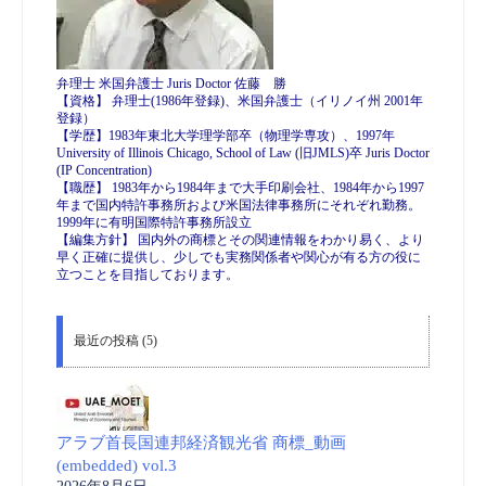
弁理士 米国弁護士 Juris Doctor 佐藤 勝
【資格】 弁理士(1986年登録)、米国弁護士（イリノイ州 2001年
登録）
【学歴】1983年東北大学理学部卒（物理学専攻）、1997年
University of Illinois Chicago, School of Law (旧JMLS)卒 Juris Doctor
(IP Concentration)
【職歴】 1983年から1984年まで大手印刷会社、1984年から1997
年まで国内特許事務所および米国法律事務所にそれぞれ勤務。
1999年に有明国際特許事務所設立
【編集方針】 国内外の商標とその関連情報をわかり易く、より
早く正確に提供し、少しでも実務関係者や関心が有る方の役に
立つことを目指しております。
最近の投稿 (5)
アラブ首長国連邦経済観光省 商標_動画
(embedded) vol.3