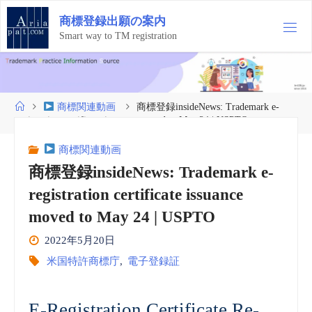
コ
商
標
登
録
出
願
の
案
内
ン
テ
Smart way to TM registration
ン
ツ
へ
ス
ホ
商標関連動画
商標登録insideNews: Trademark e-
キ
ー
registration certificate issuance moved to May 24 | USPTO
ッ
ム
プ
商標関連動画
商標登録insideNews: Trademark e-
registration certificate issuance
moved to May 24 | USPTO
2022年5月20日
米国特許商標庁
,
電子登録証
E-Registration Certificate Re-