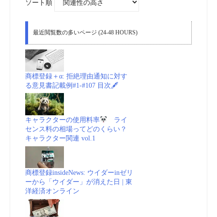
ソート順
最近閲覧数の多いページ (24-48 HOURS)
商標登録＋α: 拒絶理由通知に対す
る意見書記載例#1-#107 目次🖋
キャラクターの使用料率
ライ
センス料の相場ってどのくらい？
キャラクター関連 vol.1
商標登録insideNews: ウイダーinゼリ
ーから「ウイダー」が消えた日 | 東
洋経済オンライン