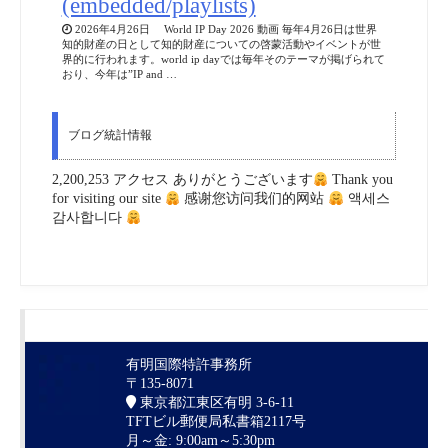
(embedded/playlists)
2026年4月26日 World IP Day 2026 動画 毎年4月26日は世界
知的財産の日として知的財産についての啓蒙活動やイベントが世
界的に行われます。world ip dayでは毎年そのテーマが掲げられて
おり、今年は”IP and …
ブログ統計情報
2,200,253 アクセス ありがとうございます
Thank you
for visiting our site
感谢您访问我们的网站
액세스
감사합니다
有明国際特許事務所
〒135-8071
東京都江東区有明 3-6-11
TFTビル郵便局私書箱2117号
月～金: 9:00am～5:30pm