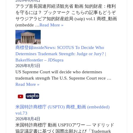
2026年8月6日
アラブ首長国連邦経済観光省 動画 知的財産：権利
を守るには？ ブックマーク こちらの記事もどうぞ
サウジアラビア知的財産総局 (saip) vol.1 商標_動画
(embedde …
Read More »
商標登録insideNews: SCOTUS To Decide Who
Determines Trademark Strength: Judge or Jury? |
BakerHostetler – JDSupra
2026年8月5日
US Supreme Court will decide who determines
trademark strength The U.S. Supreme Court rece …
Read More »
米国特許商標庁 (USPTO) 商標_動画 (embedded)
vol.73
2026年8月4日
米国特許商標庁 動画 USPTOアワー ― マドリッド
協定議定書に基づく国際出願および「Trademark