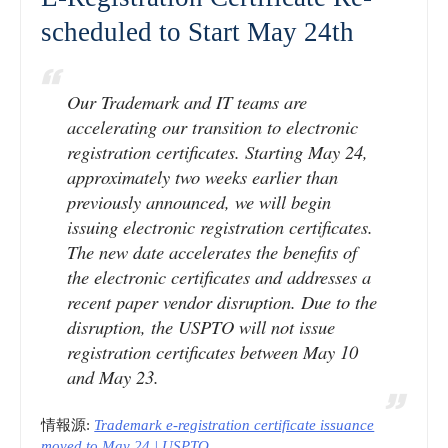
scheduled to Start May 24th
Our Trademark and IT teams are
accelerating our transition to electronic
registration certificates. Starting May 24,
approximately two weeks earlier than
previously announced, we will begin
issuing electronic registration certificates.
The new date accelerates the benefits of
the electronic certificates and addresses a
recent paper vendor disruption. Due to the
disruption, the USPTO will not issue
registration certificates between May 10
and May 23.
情報源:
Trademark e-registration certificate issuance
moved to May 24 | USPTO