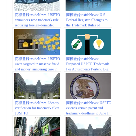
商標登録insideNews: USPTO
商標登録insideNews: U.S.
announces new trademark rule
Federal Register :Changes to
requiring foreign-domiciled
the Trademark Rules of
applicants and registrants to
Practice To Mandate Electronic
have a U.S.-licensed attorney |
Filing
USPTO
商標登録insideNews: USPTO
商標登録insideNews:
users targeted in massive fraud
Proposed USPTO Trademark
and money laundering case in
Fee Adjustments Portend Big
Pakistan | World Trademark
Changes for Trad | Hogan
Review
Lovells Engage
商標登録insideNews: Identity
商標登録insideNews: USPTO
verification for trademark filers
extends certain patent and
| USPTO
trademark deadlines to June 1 |
USPTO