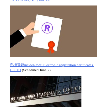
商標登録insideNews: Electronic registration certificates |
USPTO
(Scheduled June 7)