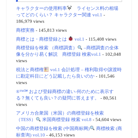
キャラクターの使用料率
ライセンス料の相場
ってどのくらい？ キャラクター関連 vol.1
-
186,979 views
商標実務
- 145,813 views
商標とは・商標登録とは
vol.1
- 115,408 views
商標登録を検索 （商標調査）
–商標調査の全体
像を分かり易く解説 商標登録 検索vol.1
- 102,048
views
税法と商標権
vol.1 会計処理 – 権利取得や譲渡時
に勘定科目にどう記載したら良いのか
- 101,546
views
®™℠ および登録商標の違い-何のために表示す
る？無くても良い？の疑問に答えます。
- 80,561
views
アメリカ合衆国（米国）の商標登録を検索
（TESS）
米国商標登録 検索 vol.8
- 54,604 views
中国の商標登録を検索 (中国商标网)
商標検索 (商
标查询) vol.10
- 46,153 views