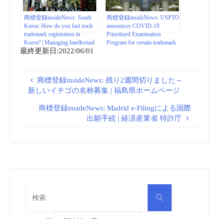
商標登録insideNews: South
商標登録insideNews: USPTO
Korea: How do you fast track
announces COVID-19
trademark registration in
Prioritized Examination
Korea? | Managing Intellectual
Program for certain trademark
最終更新日:2022/06/01
Property
and service mark applications |
USPTO
商標登録insideNews: 残り2週間切りました～
新しいイチゴの名称募集 | 福島県ホームページ
商標登録insideNews: Madrid e-Filingによる国際
出願手続 | 経済産業省 特許庁
検
検
索
索
対
象: