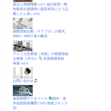
税法と商標権
vol.1 会計処理 - 権
利取得や譲渡時に勘定科目にどう記
載したら良いのか
国際登録出願（マドプロ）の様式
MM2～MM21
の解説
アメリカ合衆国（米国）の商標登録
を検索（TESS）
米国商標登録
検索 vol.8
お問い合わせ
各国商標データベース
国内・海
外知的財産機関 (143) 地域ブロック
別