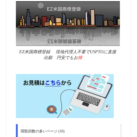
EZ米国商標登録 現地代理人不要でUSPTOに直接
出願 円安でもお
得
閲覧回数の多いページ (10)