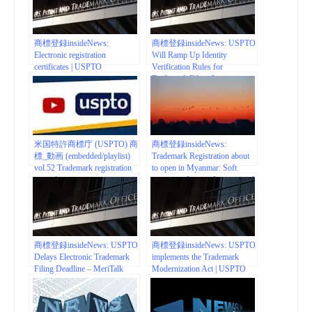
商標登録insideNews:
商標登録insideNews: USPTO
Electronic registration
Will Ramp Up Identity
certificates | USPTO
Verification Rules for
Trademark Filers Starting in
August 6 | ipwatchdog.com
米国特許商標庁 (USPTO) 商
商標登録insideNews:
標_動画 (embedded/playlist)
Trademark Registration about
vol.52 Trademark registration
to open in Myanmar: Soft
tutorials
opening – Inventa International
商標登録insideNews: USPTO
商標登録insideNews: USPTO
Delays Electronic Trademark
implements the Trademark
Filing Deadline – MeriTalk
Modernization Act | USPTO