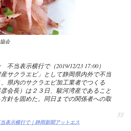
光協会
表示横行で（2019/12/23 17:00）
湾産サクラエビ」として静岡県内外で不当
り、県内のサクラエビ加工業者でつくる
昌彦会長）は２３日、駿河湾産であること
る方針を固めた。同日までの関係者への取
不当表示横行で｜静岡新聞アットエス