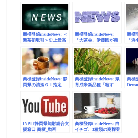
ミ」ＧＩに 漁協が申請
登録証 農水省、ＧＩ
えず
方針｜静岡新聞アット
保護制度で授与｜静岡
所、
エス
新聞アットエス
岡新
商標登録insideNews: ＜
商標登録insideNews:
商標登録
新茶初取引＞史上最高
「大茶会」伊藤園が商
「浜
値108万円 ＪＡ富士宮
標登録 静岡県内の茶
標登
茶業委手もみ茶｜静岡
業関係者 問題視｜静
強化
新聞アットエス
岡新聞アットエス
エス
商標登録insideNews: 静
商標登録insideNews: 県
商標登録
岡県の清酒ＧＩ指定
育成米新品種「粒す
Dewan
へ 国税庁11月下旬に
け」について | 千葉県
Trade
も「静岡酵母」使用が
Malay
柱｜あなたの静岡新聞
INPIT静岡県知財総合支
商標登録insideNews: 白
援窓口 商標_動画
イチゴ、3種類の商標登
(embedded) vol.1
録出願 栃木県開発の