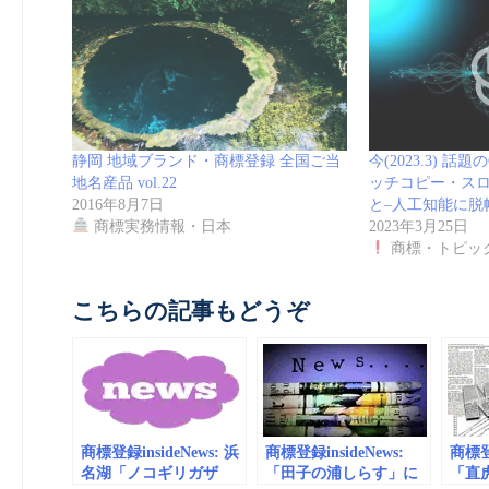
静岡 地域ブランド・商標登録 全国ご当
今(2023.3) 話
地名産品 vol.22
ッチコピー・ス
2016年8月7日
と–人工知能に脱
商標実務情報・日本
2023年3月25日
商標・トピッ
こちらの記事もどうぞ
商標登録insideNews: 浜
商標登録insideNews:
商標登録
名湖「ノコギリガザ
「田子の浦しらす」に
「直