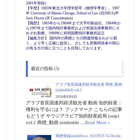
2001年登録）
【学歴】1983年東北大学理学部卒（物理学専攻）、1997
年 University of Illinois Chicago, School of Law (旧JMLS)卒
Juris Doctor (IP Concentration)
【職歴】 1983年から1984年まで大手印刷会社、1984年か
ら1997年まで国内特許事務所および米国法律事務所にそ
れぞれ勤務。1999年に有明国際特許事務所設立
【編集方針】 国内外の商標とその関連情報をわかり易
く、より早く正確に提供し、少しでも実務関係者や関心
が有る方の役に立つことを目指しております。
最近の投稿 (5)
アラブ首長国連邦経済観光省 商標_動画
(embedded) vol.3
2026年8月6日
アラブ首長国連邦経済観光省 動画 知的財産：
権利を守るには？ ブックマーク こちらの記事
もどうぞ サウジアラビア知的財産総局 (saip)
vol.1 商標_動画 (embedde …
Read More »
商標登録insideNews: SCOTUS To Decide