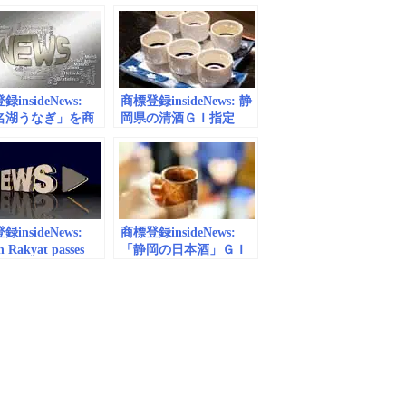
…困惑 複数事業
標法違反容疑、経営者
既に商標登録｜静
逮捕 沼津署｜静岡新
聞アットエス
聞アットエス
insideNews:
商標登録insideNews: 静
名湖うなぎ」を商
岡県の清酒ＧＩ指定
録 浜松ブランド
ブランド力向上に弾み
｜静岡新聞アット
｜あなたの静岡新聞
insideNews:
商標登録insideNews:
 Rakyat passes
「静岡の日本酒」ＧＩ
marks Bill 2019 |
ロゴ公表 富士山、稲
sia | Malay Mail
穂、波をデザイン | 中
日新聞しずおかWeb