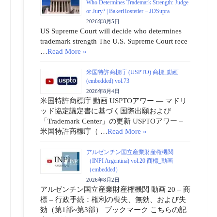
Who Determines Trademark Strength: Judge
or Jury? | BakerHostetler – JDSupra
2026年8月5日
US Supreme Court will decide who determines
trademark strength The U.S. Supreme Court rece
…
Read More »
米国特許商標庁 (USPTO) 商標_動画
(embedded) vol.73
2026年8月4日
米国特許商標庁 動画 USPTOアワー ― マドリ
ッド協定議定書に基づく国際出願および
「Trademark Center」の更新 USPTOアワー –
米国特許商標庁（ …
Read More »
アルゼンチン国立産業財産権機関
（INPI Argentina) vol.20 商標_動画
（embedded）
2026年8月2日
アルゼンチン国立産業財産権機関 動画 20 – 商
標 – 行政手続：権利の喪失、無効、および失
効（第1部~第3部） ブックマーク こちらの記