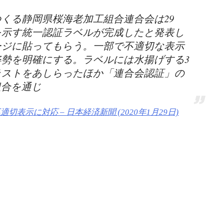
くる静岡県桜海老加工組合連合会は29
を示す統一認証ラベルが完成したと発表し
ージに貼ってもらう。一部で不適切な表示
勢を明確にする。ラベルには水揚げする3
ラストをあしらったほか「連合会認証」の
組合を通じ
示に対応 – 日本経済新聞 (2020年1月29日)