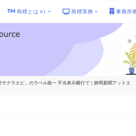
商標とは #1
商標実務
事務所
「駿河湾産サクラエビ」のラベル統一 不当表示横行で｜静岡新聞アットエ