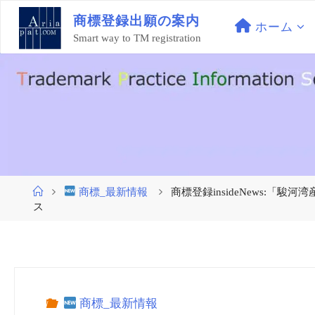
コ
商
標
登
録
出
願
の
案
内
ン
ホーム
Smart way to TM registration
テ
ン
ツ
へ
ス
キ
ッ
プ
ホ
商標_最新情報
商標登録insideNews:
ー
ス
ム
商標_最新情報