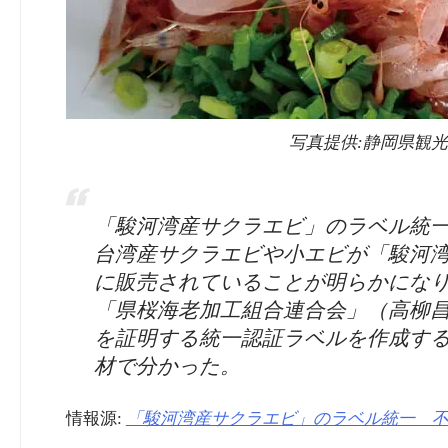
写真提供:静岡県観
「駿河湾産サクラエビ」のラベル統一 不当
台湾産サクラエビや小エビが「駿河
に販売されていることが明らかにな
「県桜海老加工組合連合会」（高柳
を証明する統一認証ラベルを作成す
材で分かった。
情報源:
「駿河湾産サクラエビ」のラベル統一 