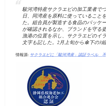
駿河湾特産サクラエビの加工業者でつ
日、同湾産を原料に使っていること
た。組合員が製造する食品のパッケ
が確認されるなか、ブランドを守る姿
漁港の位置を示し、サクラエビのイ
文字も記した。2月上旬から傘下の3
情報源:
サクラエビに「駿河湾産」認証ラベル 不適切表