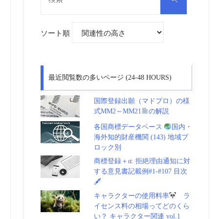
対
索
象:
ソート順
最近閲覧数の多いページ (24-48 HOURS)
国際登録出願（マドプロ）の様
式MM2～MM21
の解説
各国商標データベース
国内・
海外知的財産機関 (143) 地域ブ
ロック別
商標登録＋α: 拒絶理由通知に対
する意見書記載例#1-#107 目次
🖋
キャラクターの使用料率
ラ
イセンス料の相場ってどのくら
い？ キャラクター関連 vol.1