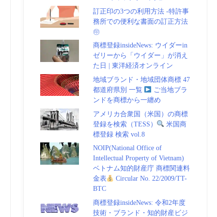
訂正印の3つの利用方法 -特許事
務所での便利な書面の訂正方法
㊞
商標登録insideNews: ウイダーin
ゼリーから「ウイダー」が消え
た日 | 東洋経済オンライン
地域ブランド・地域団体商標 47
都道府県別 一覧
ご当地ブラ
ンドを商標から一纏め
アメリカ合衆国（米国）の商標
登録を検索（TESS）
米国商
標登録 検索 vol.8
NOIP(National Office of
Intellectual Property of Vietnam)
ベトナム知的財産庁 商標関連料
金表
Circular No. 22/2009/TT-
BTC
商標登録insideNews: 令和2年度
技術・ブランド・知的財産ビジ