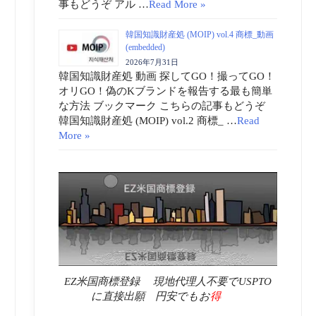
事もどうぞ アル …
Read More »
韓国知識財産処 (MOIP) vol.4 商標_動画
(embedded)
2026年7月31日
韓国知識財産処 動画 探してGO！撮ってGO！
オリGO！偽のKブランドを報告する最も簡単
な方法 ブックマーク こちらの記事もどうぞ
韓国知識財産処 (MOIP) vol.2 商標_ …
Read
More »
EZ米国商標登録 現地代理人不要でUSPTO
に直接出願 円安でもお
得