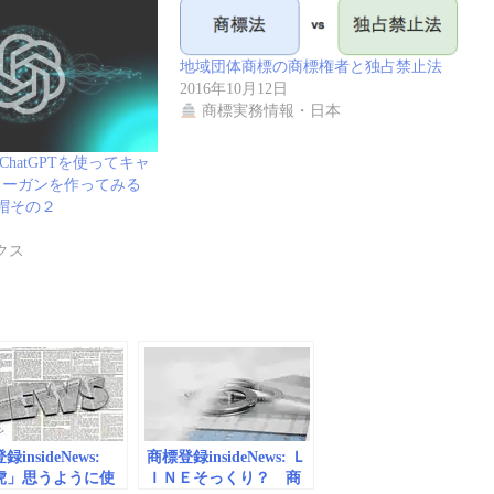
地域団体商標の商標権者と独占禁止法
2016年10月12日
商標実務情報・日本
題のChatGPTを使ってキャ
ローガンを作ってみる
帽その２
クス
insideNews:
商標登録insideNews: Ｌ
虎」思うように使
ＩＮＥそっくり？ 商