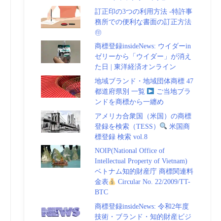
訂正印の3つの利用方法 -特許事
務所での便利な書面の訂正方法
㊞
商標登録insideNews: ウイダーin
ゼリーから「ウイダー」が消え
た日 | 東洋経済オンライン
地域ブランド・地域団体商標 47
都道府県別 一覧
ご当地ブラ
ンドを商標から一纏め
アメリカ合衆国（米国）の商標
登録を検索（TESS）
米国商
標登録 検索 vol.8
NOIP(National Office of
Intellectual Property of Vietnam)
ベトナム知的財産庁 商標関連料
金表
Circular No. 22/2009/TT-
BTC
商標登録insideNews: 令和2年度
技術・ブランド・知的財産ビジ