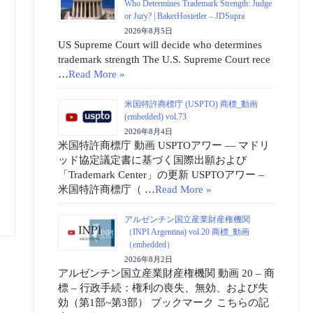
Who Determines Trademark Strength: Judge
or Jury? | BakerHostetler – JDSupra
2026年8月5日
US Supreme Court will decide who determines
trademark strength The U.S. Supreme Court rece
…
Read More »
米国特許商標庁 (USPTO) 商標_動画
(embedded) vol.73
2026年8月4日
米国特許商標庁 動画 USPTOアワー ― マドリ
ッド協定議定書に基づく国際出願および
「Trademark Center」の更新 USPTOアワー –
米国特許商標庁（ …
Read More »
アルゼンチン国立産業財産権機関
（INPI Argentina) vol.20 商標_動画
（embedded）
2026年8月2日
アルゼンチン国立産業財産権機関 動画 20 – 商
標 – 行政手続：権利の喪失、無効、および失
効（第1部~第3部） ブックマーク こちらの記