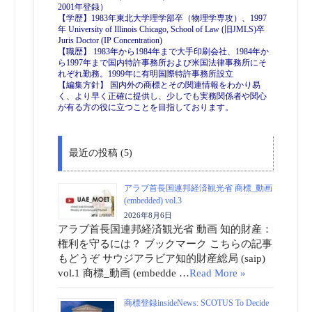
2001年登録）
【学歴】1983年東北大学理学部卒（物理学専攻）、1997
年 University of Illinois Chicago, School of Law (旧JMLS)卒
Juris Doctor (IP Concentration)
【職歴】 1983年から1984年まで大手印刷会社、1984年か
ら1997年まで国内特許事務所および米国法律事務所にそ
れぞれ勤務。1999年に有明国際特許事務所設立
【編集方針】 国内外の商標とその関連情報をわかり易
く、より早く正確に提供し、少しでも実務関係者や関心
が有る方の役に立つことを目指しております。
最近の投稿 (5)
アラブ首長国連邦経済観光省 商標_動画
(embedded) vol.3
2026年8月6日
アラブ首長国連邦経済観光省 動画 知的財産：
権利を守るには？ ブックマーク こちらの記事
もどうぞ サウジアラビア知的財産総局 (saip)
vol.1 商標_動画 (embedde …
Read More »
商標登録insideNews: SCOTUS To Decide