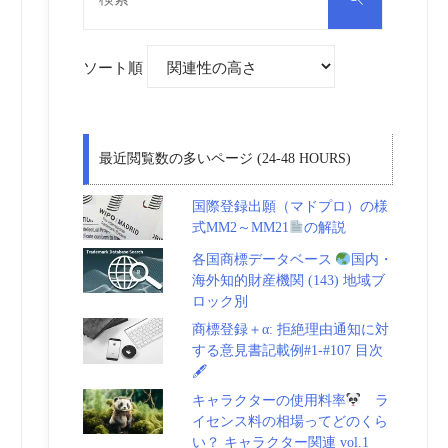
対
索
象:
ソート順
最近閲覧数の多いページ (24-48 HOURS)
国際登録出願（マドプロ）の様
式MM2～MM21
の解説
各国商標データベース
国内・
海外知的財産機関 (143) 地域ブ
ロック別
商標登録＋α: 拒絶理由通知に対
する意見書記載例#1-#107 目次
🖋
キャラクターの使用料率
ラ
イセンス料の相場ってどのくら
い？ キャラクター関連 vol.1