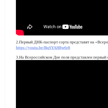
2.Первый ДНК-паспорт сорта представят на «Всеро
https://youtu.be/BqSYAH8w6r8
3.На Всероссийском Дне поля представлен первый о