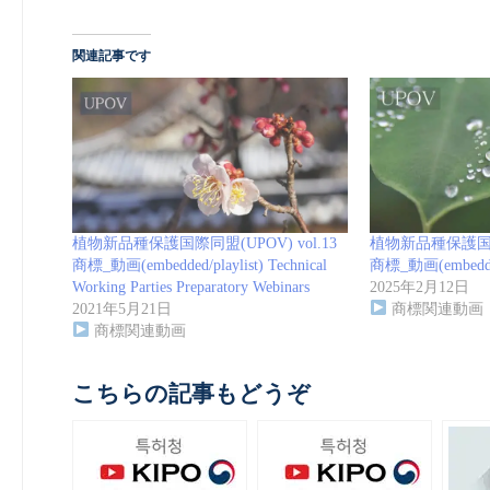
関連記事です
植物新品種保護国際同盟(UPOV) vol.13
植物新品種保護国際同
商標_動画(embedded/playlist) Technical
商標_動画(embedded/
Working Parties Preparatory Webinars
2025年2月12日
2021年5月21日
商標関連動画
商標関連動画
こちらの記事もどうぞ