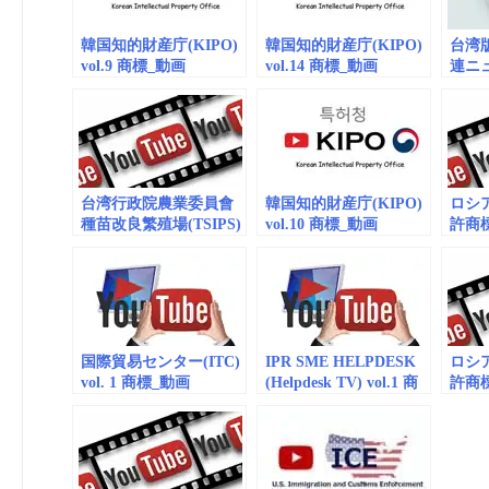
韓国知的財産庁(KIPO)
韓国知的財産庁(KIPO)
台湾
vol.9 商標_動画
vol.14 商標_動画
連ニ
(embedded)
(embedded)
(embe
台湾行政院農業委員會
韓国知的財産庁(KIPO)
ロシ
種苗改良繁殖場(TSIPS)
vol.10 商標_動画
許商標庁
商標_動画(embedded)
(embedded)
vol.
(embe
国際貿易センター(ITC)
IPR SME HELPDESK
ロシ
vol. 1 商標_動画
(Helpdesk TV) vol.1 商
許商標庁
(embedded)
標_(embedded)
vol.
(embe