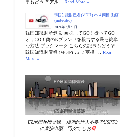
事もどうぞ アル …
Read More »
韓国知識財産処 (MOIP) vol.4 商標_動画
(embedded)
2026年7月31日
韓国知識財産処 動画 探してGO！撮ってGO！
オリGO！偽のKブランドを報告する最も簡単
な方法 ブックマーク こちらの記事もどうぞ
韓国知識財産処 (MOIP) vol.2 商標_ …
Read
More »
EZ米国商標登録 現地代理人不要でUSPTO
に直接出願 円安でもお
得