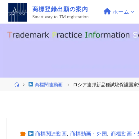
コ
商
標
登
録
出
願
の
案
内
ン
ホーム
Smart way to TM registration
テ
ン
ツ
へ
ス
キ
ッ
プ
ホ
商標関連動画
ロシア連邦新品種試験保護国家委員会
ー
ム
商標関連動画
,
商標動画・外国
,
商標動画・