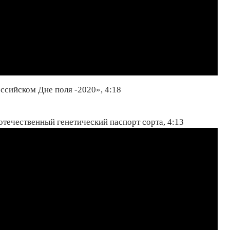
ссийском Дне поля -2020», 4:18
течественный генетический паспорт сорта, 4:13