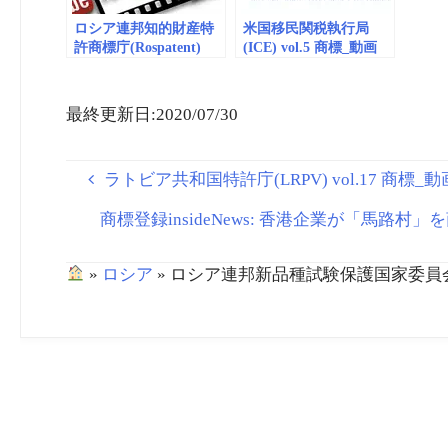
ロシア連邦知的財産特
米国移民関税執行局
許商標庁(Rospatent)
(ICE) vol.5 商標_動画
vol.1 商標_動画
(embedded)
(embedded)
最終更新日:2020/07/30
ラトビア共和国特許庁(LRPV) vol.17 商標_動画(
商標登録insideNews: 香港企業が「馬路
»
ロシア
»
ロシア連邦新品種試験保護国家委員会 品種