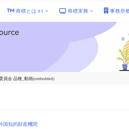
商標とは #1
商標実務
事務所
 品種_動画(embedded)
外国知的財産機関