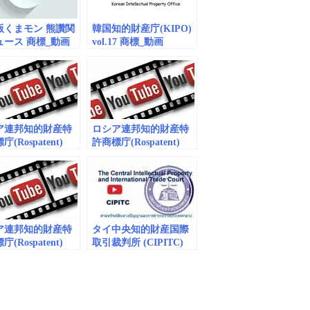
版くまモン 熊讚関
韓国知的財産庁(KIPO)
ュース 商標_動画
vol.17 商標_動画
dded)
(embedded)
ア連邦知的財産特
ロシア連邦知的財産特
(Rospatent)
許商標庁(Rospatent)
3 商標_動画
vol.2 商標_動画
dded)
(embedded)
ア連邦知的財産特
タイ中央知的財産国際
(Rospatent)
取引裁判所 (CIPITC)
5 商標_動画
vol.1 商標_動画
dded)
(embedded)