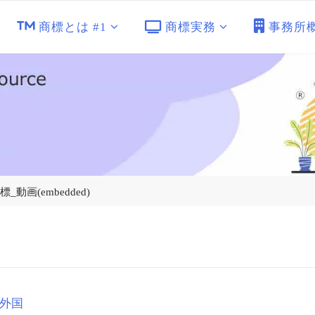
商標とは #1
商標実務
事務所
標_動画(embedded)
外国