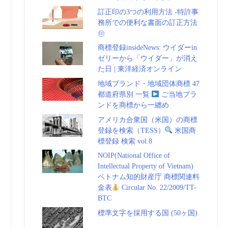
訂正印の3つの利用方法 -特許事
務所での便利な書面の訂正方法
㊞
商標登録insideNews: ウイダーin
ゼリーから「ウイダー」が消え
た日 | 東洋経済オンライン
地域ブランド・地域団体商標 47
都道府県別 一覧
ご当地ブラ
ンドを商標から一纏め
アメリカ合衆国（米国）の商標
登録を検索（TESS）
米国商
標登録 検索 vol.8
NOIP(National Office of
Intellectual Property of Vietnam)
ベトナム知的財産庁 商標関連料
金表
Circular No. 22/2009/TT-
BTC
標準文字を採用する国 (50ヶ国)