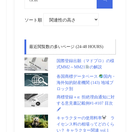
対
索
象:
ソート順
最近閲覧数の多いページ (24-48 HOURS)
国際登録出願（マドプロ）の様
式MM2～MM21
の解説
各国商標データベース
国内・
海外知的財産機関 (143) 地域ブ
ロック別
商標登録＋α: 拒絶理由通知に対
する意見書記載例#1-#107 目次
🖋
キャラクターの使用料率
ラ
イセンス料の相場ってどのくら
い？ キャラクター関連 vol.1