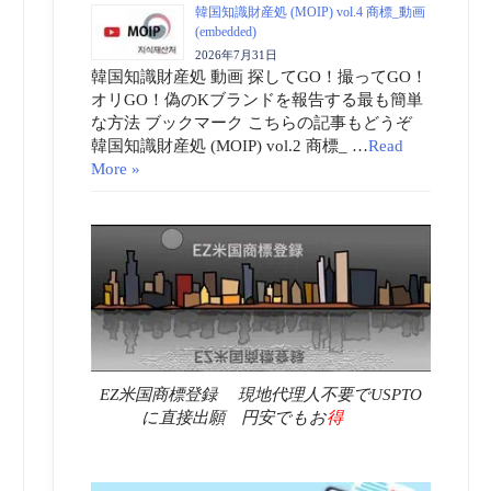
韓国知識財産処 (MOIP) vol.4 商標_動画
(embedded)
2026年7月31日
韓国知識財産処 動画 探してGO！撮ってGO！
オリGO！偽のKブランドを報告する最も簡単
な方法 ブックマーク こちらの記事もどうぞ
韓国知識財産処 (MOIP) vol.2 商標_ …
Read
More »
EZ米国商標登録 現地代理人不要でUSPTO
に直接出願 円安でもお
得