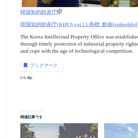
韓国知的財産庁
韓国知的財産庁(KIPO) vol.13 商標_動画(embedded
The Korea Intellectual Property Office was establish
through timely protection of industrial property rights
and cope with the age of technological competition.
ブックマーク
いいね:
関連記事です