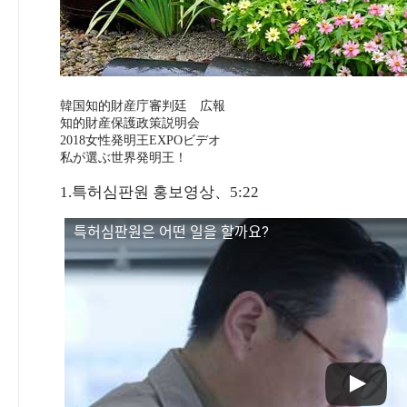
韓国知的財産庁審判廷 広報
知的財産保護政策説明会
2018女性発明王EXPOビデオ
私が選ぶ世界発明王！
1.특허심판원 홍보영상、5:22
특허심판원은 어떤 일을 할까요?