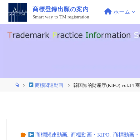
コ
商
標
登
録
出
願
の
案
内
ン
ホーム
Smart way to TM registration
テ
ン
ツ
へ
ス
キ
ッ
プ
ホ
商標関連動画
韓国知的財産庁(KIPO) vol.14 商
ー
ム
商標関連動画
,
商標動画・KIPO
,
商標動画・