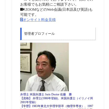
お客様でもお気軽にご相談下さい。
ZOOMなどのWeb会議(日本語及び英語)も
可能です。
オンサイト料金見積
管理者プロフィール
弁理士 米国弁護士 Juris Doctor 佐藤 勝
【資格】 弁理士(1986年登録)、米国弁護士（イリノイ州
2001年登録）
【学歴】1983年東北大学理学部卒（物理学専攻）、1997