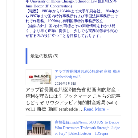
年 University of Illinois Chicago, School of Law (旧JMLS)卒
Juris Doctor (IP Concentration)
【職歴】 1983年から1984年まで大手印刷会社、1984年か
ら1997年まで国内特許事務所および米国法律事務所にそ
れぞれ勤務。1999年に有明国際特許事務所設立
【編集方針】 国内外の商標とその関連情報をわかり易
く、より早く正確に提供し、少しでも実務関係者や関心
が有る方の役に立つことを目指しております。
最近の投稿 (5)
アラブ首長国連邦経済観光省 商標_動画
(embedded) vol.3
2026年8月6日
アラブ首長国連邦経済観光省 動画 知的財産：
権利を守るには？ ブックマーク こちらの記事
もどうぞ サウジアラビア知的財産総局 (saip)
vol.1 商標_動画 (embedde …
Read More »
商標登録insideNews: SCOTUS To Decide
Who Determines Trademark Strength: Judge
or Jury? | BakerHostetler – JDSupra