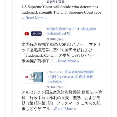
2026年8月5日
US Supreme Court will decide who determines
trademark strength The U.S. Supreme Court rece
…
Read More »
米国特許商標庁 (USPTO) 商標_動画
(embedded) vol.73
2026年8月4日
米国特許商標庁 動画 USPTOアワー ― マドリ
ッド協定議定書に基づく国際出願および
「Trademark Center」の更新 USPTOアワー –
米国特許商標庁（ …
Read More »
アルゼンチン国立産業財産権機関
（INPI Argentina) vol.20 商標_動画
（embedded）
2026年8月2日
アルゼンチン国立産業財産権機関 動画 20 – 商
標 – 行政手続：権利の喪失、無効、および失
効（第1部~第3部） ブックマーク こちらの記
事もどうぞ アル …
Read More »