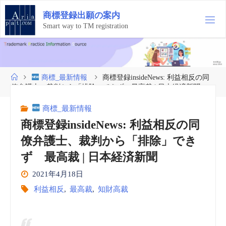
コ
商
標
登
録
出
願
の
案
内
ン
テ
Smart way to TM registration
ン
ツ
へ
ス
ホ
商標_最新情報
商標登録insideNews: 利益相反の同
キ
ー
僚弁護士、裁判から「排除」できず 最高裁 | 日本経済新聞
ッ
ム
プ
商標_最新情報
商標登録insideNews: 利益相反の同
僚弁護士、裁判から「排除」でき
ず 最高裁 | 日本経済新聞
2021年4月18日
利益相反
,
最高裁
,
知財高裁