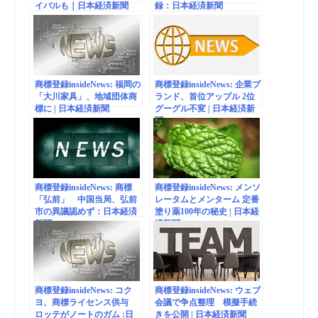
イバルも｜日本経済新聞
録：日本経済新聞
商標登録insideNews: 福岡の
商標登録insideNews: 企業ブ
「大川家具」、地域団体商
ランド、首位アップル 2位
標に | 日本経済新聞
グーグル不変 | 日本経済新
聞
商標登録insideNews: 商標
商標登録insideNews: メンソ
「弘前」 中国当局、弘前
レータムとメンターム 定番
市の異議認めず：日本経済
塗り薬100年の秘史 | 日本経
新聞
済新聞
商標登録insideNews: コク
商標登録insideNews: ウェブ
ヨ、商標ライセンス供与
会議で争点整理 模擬手続
ロッテがノートのガム :日
きを公開 | 日本経済新聞