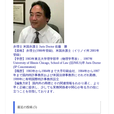
弁理士 米国弁護士 Juris Doctor 佐藤 勝
【資格】 弁理士(1986年登録)、米国弁護士（イリノイ州 2001年
登録）
【学歴】1983年東北大学理学部卒（物理学専攻）、1997年
University of Illinois Chicago, School of Law (旧JMLS)卒 Juris Doctor
(IP Concentration)
【職歴】 1983年から1984年まで大手印刷会社、1984年から1997
年まで国内特許事務所および米国法律事務所にそれぞれ勤務。
1999年に有明国際特許事務所設立
【編集方針】 国内外の商標とその関連情報をわかり易く、より
早く正確に提供し、少しでも実務関係者や関心が有る方の役に
立つことを目指しております。
最近の投稿 (5)