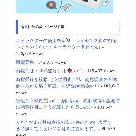
閲覧回数の多いページ (10)
キャラクターの使用料率
ライセンス料の相場
ってどのくらい？ キャラクター関連 vol.1
-
186,974 views
商標実務
- 145,813 views
商標とは・商標登録とは
vol.1
- 115,407 views
商標登録を検索 （商標調査）
–商標調査の全体
像を分かり易く解説 商標登録 検索vol.1
- 102,046
views
税法と商標権
vol.1 会計処理 – 権利取得や譲渡時
に勘定科目にどう記載したら良いのか
- 101,544
views
®™℠ および登録商標の違い-何のために表示す
る？無くても良い？の疑問に答えます。
- 80,559
views