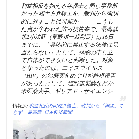
利益相反を抱える弁護士と同じ事務所
だった相手方弁護士を、裁判から強制
的に外すことは可能か――。こうし
た点が争われた許可抗告審で、最高裁
第2小法廷（草野耕一裁判長）は16日
までに、「具体的に禁止する法律は見
当たらない」として、排除の申し立
て自体ができないと判断した。対象
となったのは、エイズウイルス
（HIV）の治療薬をめぐり特許権侵害
があったとして、塩野義製薬などが
米医薬大手、ギリアド・サイエンシ
情報源:
利益相反の同僚弁護士、裁判から「排除」で
きず 最高裁: 日本経済新聞