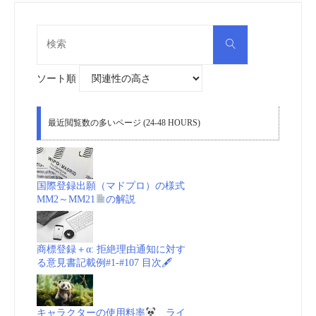
検
検
索
索
対
象:
ソート順
最近閲覧数の多いページ (24-48 HOURS)
国際登録出願（マドプロ）の様式
MM2～MM21
の解説
商標登録＋α: 拒絶理由通知に対す
る意見書記載例#1-#107 目次🖋
キャラクターの使用料率
ライ