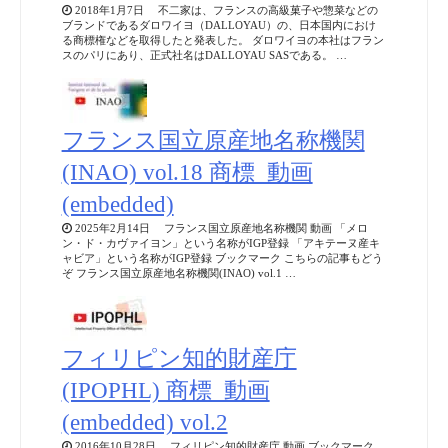
2018年1月7日 不二家は、フランスの高級菓子や惣菜などの
ブランドであるダロワイヨ（DALLOYAU）の、日本国内におけ
る商標権などを取得したと発表した。 ダロワイヨの本社はフラン
スのパリにあり、正式社名はDALLOYAU SASである。 …
フランス国立原産地名称機関
(INAO) vol.18 商標_動画
(embedded)
2025年2月14日 フランス国立原産地名称機関 動画 「メロ
ン・ド・カヴァイヨン」という名称がIGP登録 「アキテーヌ産キ
ャビア」という名称がIGP登録 ブックマーク こちらの記事もどう
ぞ フランス国立原産地名称機関(INAO) vol.1 …
フィリピン知的財産庁
(IPOPHL) 商標_動画
(embedded) vol.2
2016年10月28日 フィリピン知的財産庁 動画 ブックマーク