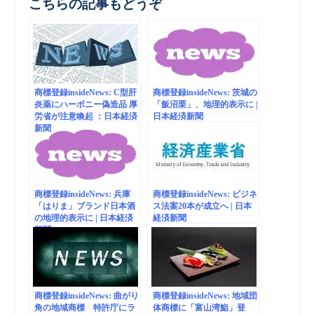
こちらの記事もどうぞ
商標登録insideNews: C型肝
商標登録insideNews: 茨城の
炎薬にハーボニー偽造品 厚
「飯沼栗」、地理的表示に |
労省が注意喚起 ：日本経済
日本経済新聞
新聞
商標登録insideNews: 兵庫
商標登録insideNews: ビジネ
「はりま」ブランド日本酒
ス法案20本が成立へ | 日本
の地理的表示に | 日本経済
経済新聞
新聞
商標登録insideNews: 曲がり
商標登録insideNews: 地域団
角の地域商標 特許庁にラ
体商標に「富山湾鮨」登