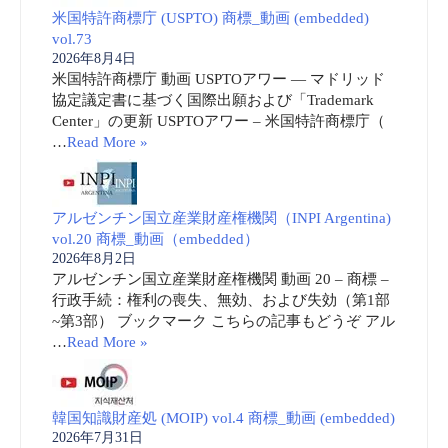
米国特許商標庁 (USPTO) 商標_動画 (embedded)
vol.73
2026年8月4日
米国特許商標庁 動画 USPTOアワー ― マドリッド
協定議定書に基づく国際出願および「Trademark
Center」の更新 USPTOアワー – 米国特許商標庁（
…
Read More »
アルゼンチン国立産業財産権機関（INPI Argentina)
vol.20 商標_動画（embedded）
2026年8月2日
アルゼンチン国立産業財産権機関 動画 20 – 商標 –
行政手続：権利の喪失、無効、および失効（第1部
~第3部） ブックマーク こちらの記事もどうぞ アル
…
Read More »
韓国知識財産処 (MOIP) vol.4 商標_動画 (embedded)
2026年7月31日