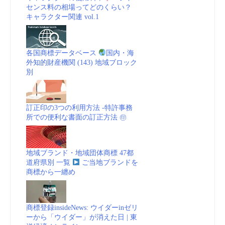
センス料の相場ってどのくらい？
キャラクター関連 vol.1
各国商標データベース
国内・海
外知的財産機関 (143) 地域ブロック
別
訂正印の3つの利用方法 -特許事務
所での便利な書面の訂正方法 ㊞
地域ブランド・地域団体商標 47都
道府県別 一覧
ご当地ブランドを
商標から一纏め
商標登録insideNews: ウイダーinゼリ
ーから「ウイダー」が消えた日 | 東