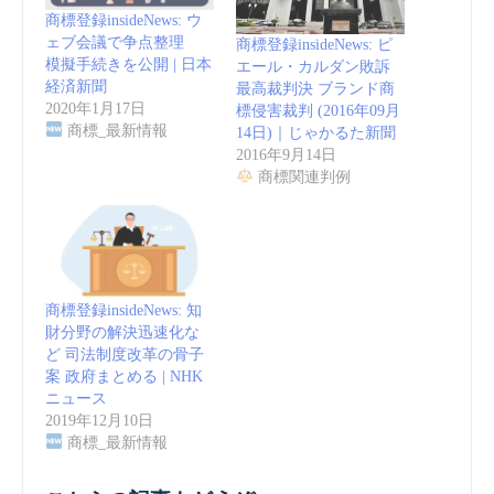
商標登録insideNews: ウ
ェブ会議で争点整理
商標登録insideNews: ピ
模擬手続きを公開 | 日本
エール・カルダン敗訴
経済新聞
最高裁判決 ブランド商
2020年1月17日
標侵害裁判 (2016年09月
商標_最新情報
14日)｜じゃかるた新聞
2016年9月14日
商標関連判例
商標登録insideNews: 知
財分野の解決迅速化な
ど 司法制度改革の骨子
案 政府まとめる | NHK
ニュース
2019年12月10日
商標_最新情報