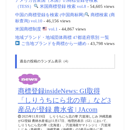
アメリカ合衆国（米国）の商標登録を検索
（TESS）
米国商標登録 検索 vol.8
- 54,605 views
中国の商標登録を検索 (中国商标网)
商標検索 (商
标查询) vol.10
- 46,156 views
米国商標制度
vol.1
- 44,867 views
地域ブランド・地域団体商標 47都道府県別 一覧
ご当地ブランドを商標から一纏め
- 43,798 views
過去の投稿のランダム表示（4）
商標登録insideNews: GI取得
「しりうちにら北の華」など3
産品が登録 農水省 | JAcom
2025年11月19日 しりうちにら北の華 宍道湖しじみ 沖縄黒糖
がGI登録 農林水産省は11月17日、地理的表示（GI）において、
しりうちにら北の華（北海道）、宍道湖産ヤマトシジミ・宍道湖
しじみ（島根県）、沖縄黒糖（沖縄県）の3産品が新たに登 …