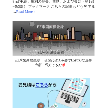
行政手続：権利の喪失、無効、および失効（第1部
~第3部） ブックマーク こちらの記事もどうぞ アル
…
Read More »
EZ米国商標登録 現地代理人不要でUSPTOに直接
出願 円安でもお
得