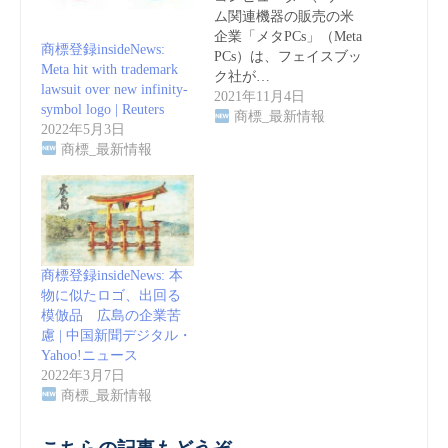
ム関連機器の販売の米
企業「メタPCs」（Meta
商標登録insideNews:
PCs）は、フェイスブッ
Meta hit with trademark
ク社が…
lawsuit over new infinity-
2021年11月4日
symbol logo | Reuters
商標_最新情報
2022年5月3日
商標_最新情報
商標登録insideNews: 本
物に似たロゴ、出回る
模倣品 広島の企業苦
慮 | 中国新聞デジタル・
Yahoo!ニュース
2022年3月7日
商標_最新情報