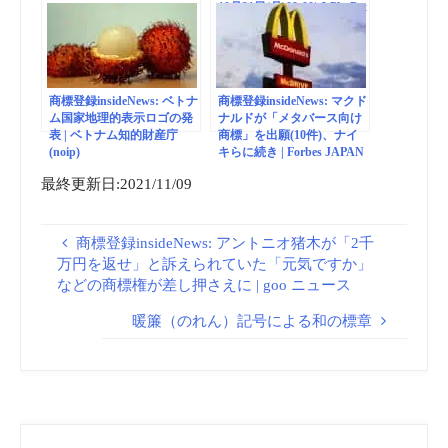
10月31日(月)09:00| J-PlatPat
(JPP)
商標登録insideNews: ベトナ
商標登録insideNews: マクド
ム国家地理的表示ロゴの発
ナルドが「メタバース向け
表 | ベトナム知的財産庁
商標」を出願(10件)、ナイ
(noip)
キらに続き | Forbes JAPAN
最終更新日:2021/11/09
商標登録insideNews: アントニオ猪木が「2千
万円を返せ」と訴えられていた「元気ですか」
などの商標権が差し押さえに | goo ニュース
暖簾（のれん）記号による和の標章