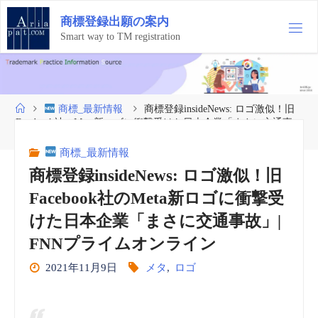
コ
商
標
登
録
出
願
の
案
内
ン
テ
Smart way to TM registration
ン
ツ
へ
ス
ホ
商標_最新情報
商標登録insideNews: ロゴ激似！旧
キ
ー
Facebook社のMeta新ロゴに衝撃受けた日本企業「まさに交通事
ッ
ム
故」| FNNプライムオンライン
プ
商標_最新情報
商標登録insideNews: ロゴ激似！旧
Facebook社のMeta新ロゴに衝撃受
けた日本企業「まさに交通事故」|
FNNプライムオンライン
2021年11月9日
メタ
,
ロゴ