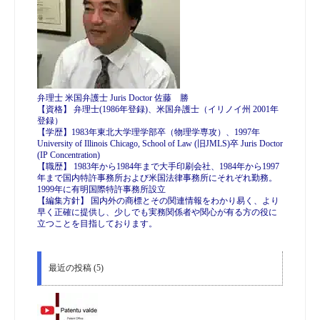
弁理士 米国弁護士 Juris Doctor 佐藤 勝
【資格】 弁理士(1986年登録)、米国弁護士（イリノイ州 2001年
登録）
【学歴】1983年東北大学理学部卒（物理学専攻）、1997年
University of Illinois Chicago, School of Law (旧JMLS)卒 Juris Doctor
(IP Concentration)
【職歴】 1983年から1984年まで大手印刷会社、1984年から1997
年まで国内特許事務所および米国法律事務所にそれぞれ勤務。
1999年に有明国際特許事務所設立
【編集方針】 国内外の商標とその関連情報をわかり易く、より
早く正確に提供し、少しでも実務関係者や関心が有る方の役に
立つことを目指しております。
最近の投稿 (5)