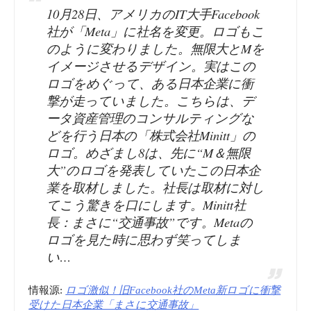
10月28日、アメリカのIT大手Facebook
社が「Meta」に社名を変更。ロゴもこ
のように変わりました。無限大とMを
イメージさせるデザイン。実はこの
ロゴをめぐって、ある日本企業に衝
撃が走っていました。こちらは、デ
ータ資産管理のコンサルティングな
どを行う日本の「株式会社Minitt」の
ロゴ。めざまし8は、先に“M＆無限
大”のロゴを発表していたこの日本企
業を取材しました。社長は取材に対し
てこう驚きを口にします。Minitt社
長：まさに“交通事故”です。Metaの
ロゴを見た時に思わず笑ってしま
い…
情報源:
ロゴ激似！旧Facebook社のMeta新ロゴに衝撃
受けた日本企業「まさに交通事故」