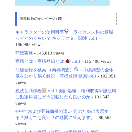
閲覧回数の多いページ (10)
キャラクターの使用料率
ライセンス料の相場
ってどのくらい？ キャラクター関連 vol.1
-
186,982 views
商標実務
- 145,813 views
商標とは・商標登録とは
vol.1
- 115,408 views
商標登録を検索 （商標調査）
–商標調査の全体
像を分かり易く解説 商標登録 検索vol.1
- 102,051
views
税法と商標権
vol.1 会計処理 – 権利取得や譲渡時
に勘定科目にどう記載したら良いのか
- 101,547
views
®™℠ および登録商標の違い-何のために表示す
る？無くても良い？の疑問に答えます。
- 80,562
views