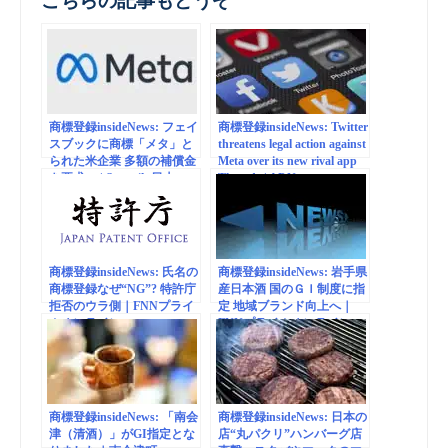
こちらの記事もどうぞ
商標登録insideNews: フェイ
商標登録insideNews: Twitter
スブックに商標「メタ」と
threatens legal action against
られた米企業 多額の補償金
Meta over its new rival app
を要求へ | Sputnik 日本
Threads | AP News
商標登録insideNews: 氏名の
商標登録insideNews: 岩手県
商標登録なぜ“NG”? 特許庁
産日本酒 国のＧＩ制度に指
拒否のウラ側｜FNNプライ
定 地域ブランド向上へ｜
ムオンライン
FNNプライムオンライン
商標登録insideNews: 「南会
商標登録insideNews: 日本の
津（清酒）」がGI指定とな
店“丸パクリ”ハンバーグ店