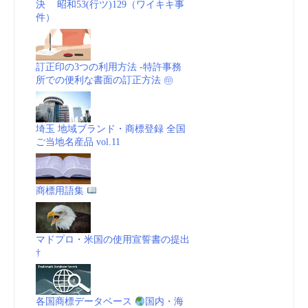
決 昭和53(行ツ)129（ワイキキ事
件）
訂正印の3つの利用方法 -特許事務
所での便利な書面の訂正方法 ㊞
埼玉 地域ブランド・商標登録 全国
ご当地名産品 vol.11
商標用語集
マドプロ・米国の使用宣誓書の提出
†
各国商標データベース
国内・海