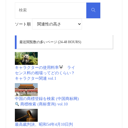
検
検
索
索
対
象:
ソート順
最近閲覧数の多いページ (24-48 HOURS)
キャラクターの使用料率
ライ
センス料の相場ってどのくらい？
キャラクター関連 vol.1
中国の商標登録を検索 (中国商标网)
商標検索 (商标查询) vol.10
最高裁判決、昭和54年4月10日判