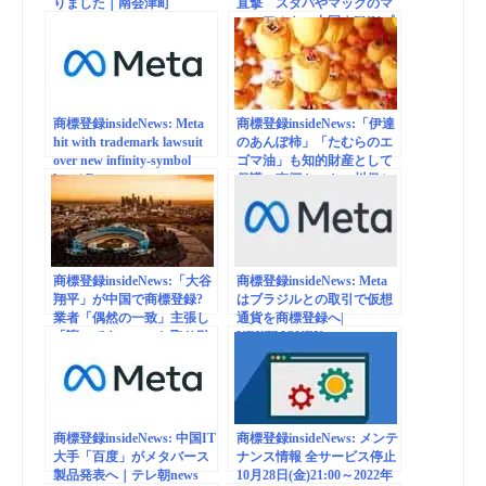
りました｜南会津町
直撃 スタバやマックのマ
ニュアルも…中国｜FNNプ
ライムオンライン
商標登録insideNews: Meta
商標登録insideNews:「伊達
hit with trademark lawsuit
のあんぽ柿」「たむらのエ
over new infinity-symbol
ゴマ油」も知的財産として
logo | Reuters
保護 南郷トマト・川俣シ
ャモに次いで＜福島県＞｜
FNNプライムオンライン
商標登録insideNews:「大谷
商標登録insideNews: Meta
翔平」が中国で商標登録?
はブラジルとの取引で仮想
業者「偶然の一致」主張し
通貨を商標登録へ|
「譲ってもいい」と取り引
NEXTMONEY
き持ちかけ（FNNプライム
オンライン（フジテレビ
系）） – Yahoo!ニュース
商標登録insideNews: 中国IT
商標登録insideNews: メンテ
大手「百度」がメタバース
ナンス情報 全サービス停止
製品発表へ｜テレ朝news
10月28日(金)21:00～2022年