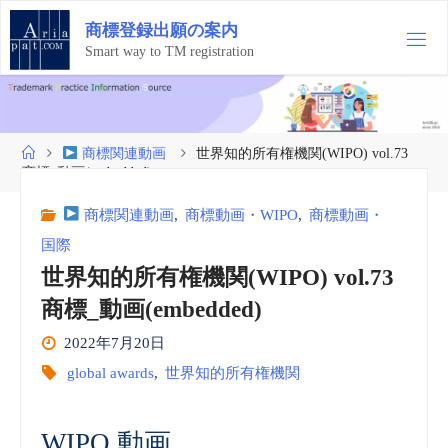
コ
商
標
登
録
出
願
の
案
内
ン
テ
Smart way to TM registration
ン
ツ
へ
ス
ホ
商標関連動画
世界知的所有権機関(WIPO) vol.73
キ
ー
商標_動画(embedded)
ッ
ム
プ
商標関連動画
,
商標動画・WIPO
,
商標動画・
国際
世界知的所有権機関(WIPO) vol.73
商標_動画(embedded)
2022年7月20日
global awards
,
世界知的所有権機関
WIPO 動画