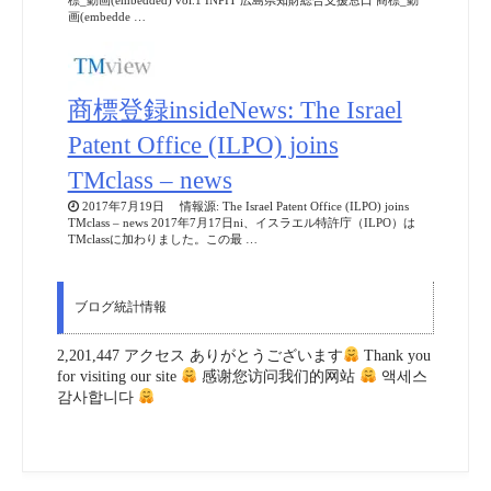
標_動画(embedded) vol.1 INPIT 広島県知財総合支援窓口 商標_動
画(embedde …
商標登録insideNews: The Israel
Patent Office (ILPO) joins
TMclass – news
2017年7月19日 情報源: The Israel Patent Office (ILPO) joins
TMclass – news 2017年7月17日ni、イスラエル特許庁（ILPO）は
TMclassに加わりました。この最 …
ブログ統計情報
2,201,447 アクセス ありがとうございます
Thank you
for visiting our site
感谢您访问我们的网站
액세스
감사합니다