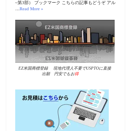
~第3部） ブックマーク こちらの記事もどうぞ アル
…
Read More »
EZ米国商標登録 現地代理人不要でUSPTOに直接
出願 円安でもお
得