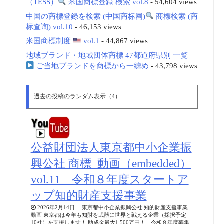
（TESS）
米国商標登録 検索 vol.8
- 54,604 views
中国の商標登録を検索 (中国商标网)
商標検索 (商
标查询) vol.10
- 46,153 views
米国商標制度
vol.1
- 44,867 views
地域ブランド・地域団体商標 47都道府県別 一覧
ご当地ブランドを商標から一纏め
- 43,798 views
過去の投稿のランダム表示（4）
公益財団法人東京都中小企業振
興公社 商標_動画（embedded）
vol.11 令和８年度スタートア
ップ知的財産支援事業
2026年2月14日 東京都中小企業振興公社 知的財産支援事業
動画 東京都は今年も知財を武器に世界と戦える企業（採択予定
10社）を支援します！ 助成金最大1,500万円！ 令和８年度募集