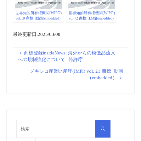
世界知的所有権機関(WIPO)
世界知的所有権機関(WIPO)
vol.19 商標_動画(embedded)
vol.72 商標_動画(embedded)
最終更新日:2025/03/08
商標登録insideNews: 海外からの模倣品流入
への規制強化について | 特許庁
メキシコ産業財産庁(IMPI) vol. 21 商標_動画
（embedded）
検
検
索
索
対
象: