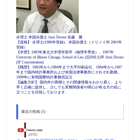
弁理士 米国弁護士 Juris Doctor 佐藤 勝
【資格】 弁理士(1986年登録)、米国弁護士（イリノイ州 2001年
登録）
【学歴】1983年東北大学理学部卒（物理学専攻）、1997年
University of Illinois Chicago, School of Law (旧JMLS)卒 Juris Doctor
(IP Concentration)
【職歴】 1983年から1984年まで大手印刷会社、1984年から1997
年まで国内特許事務所および米国法律事務所にそれぞれ勤務。
1999年に有明国際特許事務所設立
【編集方針】 国内外の商標とその関連情報をわかり易く、より
早く正確に提供し、少しでも実務関係者や関心が有る方の役に
立つことを目指しております。
最近の投稿 (5)