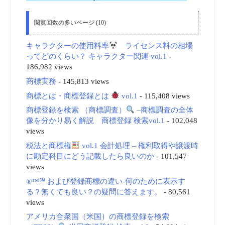
閲覧回数の多いページ (10)
キャラクターの使用料率
ライセンス料の相場
ってどのくらい？ キャラクター関連 vol.1
-
186,982 views
商標実務
- 145,813 views
商標とは・商標登録とは
vol.1
- 115,408 views
商標登録を検索 （商標調査）
–商標調査の全体
像を分かり易く解説 商標登録 検索vol.1
- 102,048
views
税法と商標権
vol.1 会計処理 – 権利取得や譲渡時
に勘定科目にどう記載したら良いのか
- 101,547
views
®™℠ および登録商標の違い-何のために表示す
る？無くても良い？の疑問に答えます。
- 80,561
views
アメリカ合衆国（米国）の商標登録を検索