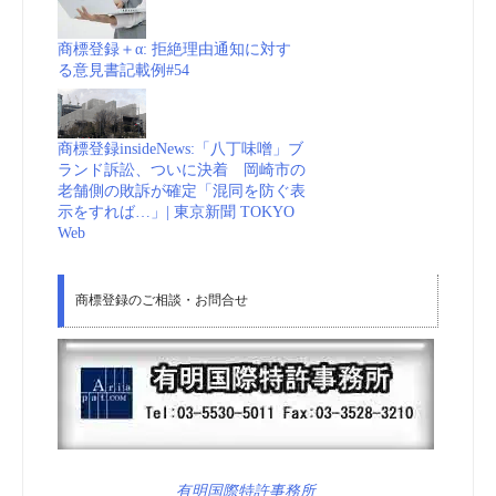
商標登録＋α: 拒絶理由通知に対す
る意見書記載例#54
商標登録insideNews:「八丁味噌」ブ
ランド訴訟、ついに決着 岡崎市の
老舗側の敗訴が確定「混同を防ぐ表
示をすれば…」| 東京新聞 TOKYO
Web
商標登録のご相談・お問合せ
有明国際特許事務所