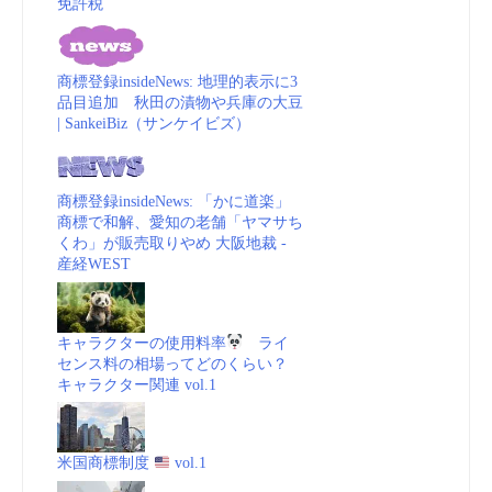
免許税
商標登録insideNews: 地理的表示に3
品目追加 秋田の漬物や兵庫の大豆
| SankeiBiz（サンケイビズ）
商標登録insideNews: 「かに道楽」
商標で和解、愛知の老舗「ヤマサち
くわ」が販売取りやめ 大阪地裁 -
産経WEST
キャラクターの使用料率
ライ
センス料の相場ってどのくらい？
キャラクター関連 vol.1
米国商標制度
vol.1