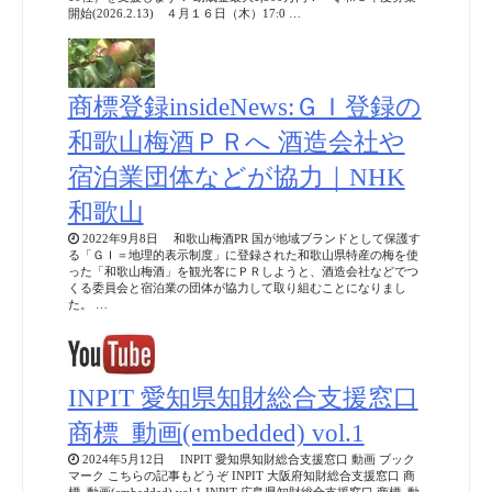
開始(2026.2.13) ４月１６日（木）17:0 …
商標登録insideNews:ＧＩ登録の
和歌山梅酒ＰＲへ 酒造会社や
宿泊業団体などが協力｜NHK
和歌山
2022年9月8日 和歌山梅酒PR 国が地域ブランドとして保護す
る「ＧＩ＝地理的表示制度」に登録された和歌山県特産の梅を使
った「和歌山梅酒」を観光客にＰＲしようと、酒造会社などでつ
くる委員会と宿泊業の団体が協力して取り組むことになりまし
た。 …
INPIT 愛知県知財総合支援窓口
商標_動画(embedded) vol.1
2024年5月12日 INPIT 愛知県知財総合支援窓口 動画 ブック
マーク こちらの記事もどうぞ INPIT 大阪府知財総合支援窓口 商