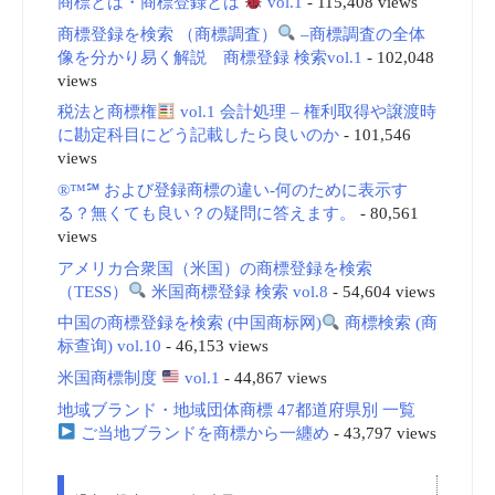
商標とは・商標登録とは
vol.1
- 115,408 views
商標登録を検索 （商標調査）
–商標調査の全体
像を分かり易く解説 商標登録 検索vol.1
- 102,048
views
税法と商標権
vol.1 会計処理 – 権利取得や譲渡時
に勘定科目にどう記載したら良いのか
- 101,546
views
®™℠ および登録商標の違い-何のために表示す
る？無くても良い？の疑問に答えます。
- 80,561
views
アメリカ合衆国（米国）の商標登録を検索
（TESS）
米国商標登録 検索 vol.8
- 54,604 views
中国の商標登録を検索 (中国商标网)
商標検索 (商
标查询) vol.10
- 46,153 views
米国商標制度
vol.1
- 44,867 views
地域ブランド・地域団体商標 47都道府県別 一覧
ご当地ブランドを商標から一纏め
- 43,797 views