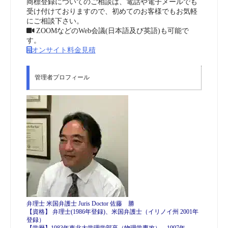
商標登録についてのご相談は、電話や電子メールでも
受け付けておりますので、初めてのお客様でもお気軽
にご相談下さい。
ZOOMなどのWeb会議(日本語及び英語)も可能で
す。
オンサイト料金見積
管理者プロフィール
弁理士 米国弁護士 Juris Doctor 佐藤 勝
【資格】 弁理士(1986年登録)、米国弁護士（イリノイ州 2001年
登録）
【学歴】1983年東北大学理学部卒（物理学専攻）、1997年