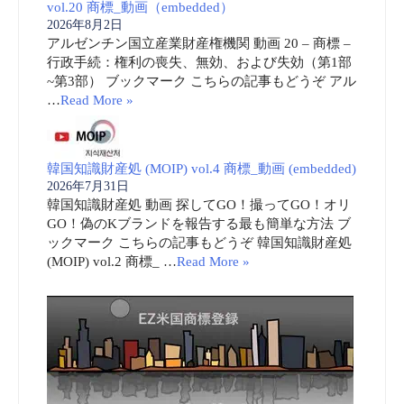
vol.20 商標_動画（embedded）
2026年8月2日
アルゼンチン国立産業財産権機関 動画 20 – 商標 –
行政手続：権利の喪失、無効、および失効（第1部
~第3部） ブックマーク こちらの記事もどうぞ アル
…
Read More »
韓国知識財産処 (MOIP) vol.4 商標_動画 (embedded)
2026年7月31日
韓国知識財産処 動画 探してGO！撮ってGO！オリ
GO！偽のKブランドを報告する最も簡単な方法 ブ
ックマーク こちらの記事もどうぞ 韓国知識財産処
(MOIP) vol.2 商標_ …
Read More »