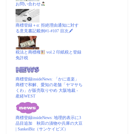
お問い合わせ
商標登録＋α: 拒絶理由通知に対す
る意見書記載例#1-#107 目次🖋
税法と商標権
vol.2 印紙税と登録
免許税
商標登録insideNews: 「かに道楽」
商標で和解、愛知の老舗「ヤマサち
くわ」が販売取りやめ 大阪地裁 -
産経WEST
商標登録insideNews: 地理的表示に3
品目追加 秋田の漬物や兵庫の大豆
| SankeiBiz（サンケイビズ）