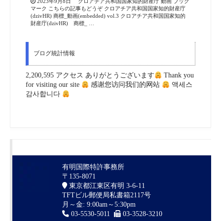
2023年9月8日 クロアチア共和国国家知的財産庁 動画 ブック
マーク こちらの記事もどうぞ クロアチア共和国国家知的財産庁
(dzivHR) 商標_動画(embedded) vol.3 クロアチア共和国国家知的
財産庁(dzivHR) 商標_ …
ブログ統計情報
2,200,595 アクセス ありがとうございます
Thank you
for visiting our site
感谢您访问我们的网站
액세스
감사합니다
有明国際特許事務所
〒135-8071
東京都江東区有明 3-6-11
TFTビル郵便局私書箱2117号
月～金: 9:00am～5:30pm
03-5530-5011
03-3528-3210