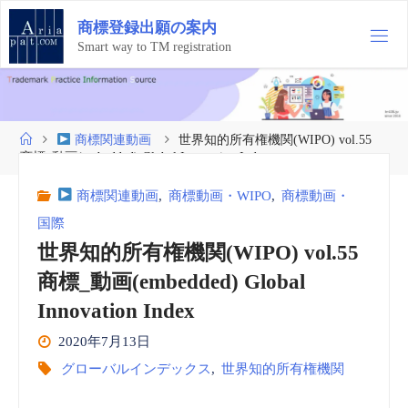
コ
商
標
登
録
出
願
の
案
内
ン
テ
Smart way to TM registration
ン
ツ
へ
ス
ホ
商標関連動画
世界知的所有権機関(WIPO) vol.55
キ
ー
商標_動画(embedded) Global Innovation Index
ッ
ム
プ
商標関連動画
,
商標動画・WIPO
,
商標動画・
国際
世界知的所有権機関(WIPO) vol.55
商標_動画(embedded) Global
Innovation Index
2020年7月13日
グローバルインデックス
,
世界知的所有権機関