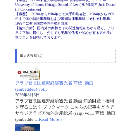
University of Illinois Chicago, School of Law (旧JMLS)卒 Juris Doctor
(IP Concentration)
【職歴】 1983年から1984年まで大手印刷会社、1984年から1997
年まで国内特許事務所および米国法律事務所にそれぞれ勤務。
1999年に有明国際特許事務所設立
【編集方針】 国内外の商標とその関連情報をわかり易く、より
早く正確に提供し、少しでも実務関係者や関心が有る方の役に
立つことを目指しております。
最近の投稿 (5)
アラブ首長国連邦経済観光省 商標_動画
(embedded) vol.3
2026年8月6日
アラブ首長国連邦経済観光省 動画 知的財産：権利
を守るには？ ブックマーク こちらの記事もどうぞ
サウジアラビア知的財産総局 (saip) vol.1 商標_動画
(embedde …
Read More »