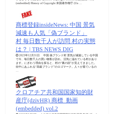
(embedded) History of Copyright 米国著作権庁 (Un …
商標登録insideNews: 中国 景気
減速も人気「偽ブランド」
村 毎日数千人が訪問 村の実態
は？ | TBS NEWS DIG
2023年12月31日 中国 偽ブランド村 景気が減速している中国
で今、毎日数千人の買い物客が訪れ、活気に溢れている村があり
ます。にぎわう理由を探ると、村の“裏の顔”が見えてきました。
街中にあふれる“高級ブランド”のロゴマーク。人々が着ているの
…
クロアチア共和国国家知的財
産庁(dzivHR) 商標_動画
(embedded) vol.2