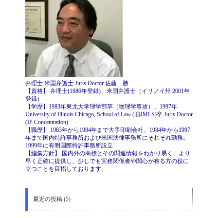
弁理士 米国弁護士 Juris Doctor 佐藤 勝
【資格】 弁理士(1986年登録)、米国弁護士（イリノイ州 2001年
登録）
【学歴】1983年東北大学理学部卒（物理学専攻）、1997年
University of Illinois Chicago, School of Law (旧JMLS)卒 Juris Doctor
(IP Concentration)
【職歴】 1983年から1984年まで大手印刷会社、1984年から1997
年まで国内特許事務所および米国法律事務所にそれぞれ勤務。
1999年に有明国際特許事務所設立
【編集方針】 国内外の商標とその関連情報をわかり易く、より
早く正確に提供し、少しでも実務関係者や関心が有る方の役に
立つことを目指しております。
最近の投稿 (5)