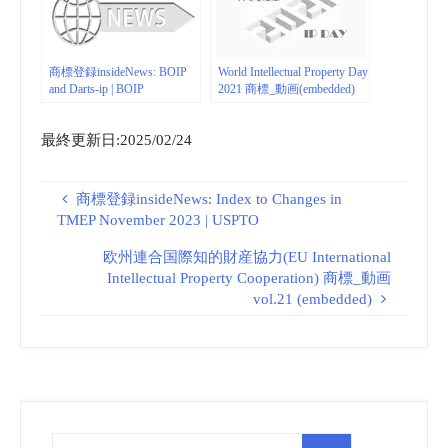
商標登録insideNews: BOIP
World Intellectual Property Day
and Darts-ip | BOIP
2021 商標_動画(embedded)
最終更新日:2025/02/24
商標登録insideNews: Index to Changes in
TMEP November 2023 | USPTO
欧州連合国際知的財産協力(EU International
Intellectual Property Cooperation) 商標_動画
vol.21 (embedded)
検