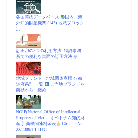
各国商標データベース
国内・海
外知的財産機関 (143) 地域ブロック
別
訂正印の3つの利用方法 -特許事務
所での便利な書面の訂正方法 ㊞
地域ブランド・地域団体商標 47都
道府県別 一覧
ご当地ブランドを
商標から一纏め
NOIP(National Office of Intellectual
Property of Vietnam) ベトナム知的財
産庁 商標関連料金表
Circular No.
22/2009/TT-BTC