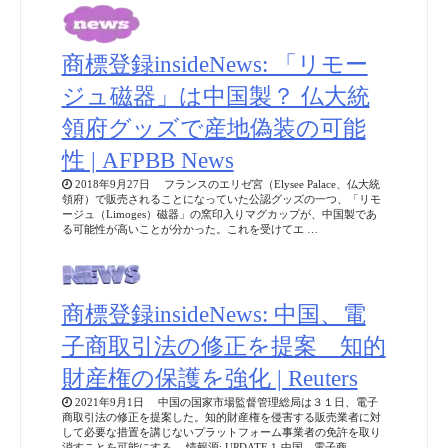
商標登録insideNews: 「リモー
ジュ磁器」は中国製？ 仏大統
領府グッズで産地偽装の可能
性 | AFPBB News
2018年9月27日 フランスのエリゼ宮（Elysee Palace、仏大統
領府）で販売されることになっていた公認グッズの一つ、「リモ
ージュ（Limoges）磁器」の窯印入りマグカップが、中国製であ
る可能性が高いことが分かった。これを受けてエ …
商標登録insideNews: 中国、電
子商取引法の修正を提案 知的
財産権の保護を強化 | Reuters
2021年9月1日 中国の国家市場監督管理総局は３１日、電子
商取引法の修正を提案した。知的財産権を侵害する販売業者に対
して必要な措置を講じないプラットフォーム事業者の免許を取り
消すことを可能にする。 情報源: UPDATE 1-中国、電子商 …