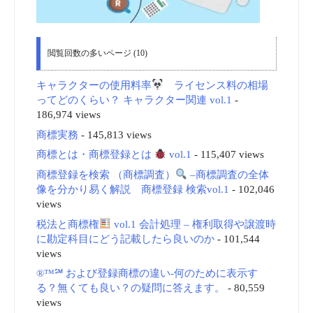
閲覧回数の多いページ (10)
キャラクターの使用料率
ライセンス料の相場
ってどのくらい？ キャラクター関連 vol.1
-
186,974 views
商標実務
- 145,813 views
商標とは・商標登録とは
vol.1
- 115,407 views
商標登録を検索 （商標調査）
–商標調査の全体
像を分かり易く解説 商標登録 検索vol.1
- 102,046
views
税法と商標権
vol.1 会計処理 – 権利取得や譲渡時
に勘定科目にどう記載したら良いのか
- 101,544
views
®™℠ および登録商標の違い-何のために表示す
る？無くても良い？の疑問に答えます。
- 80,559
views