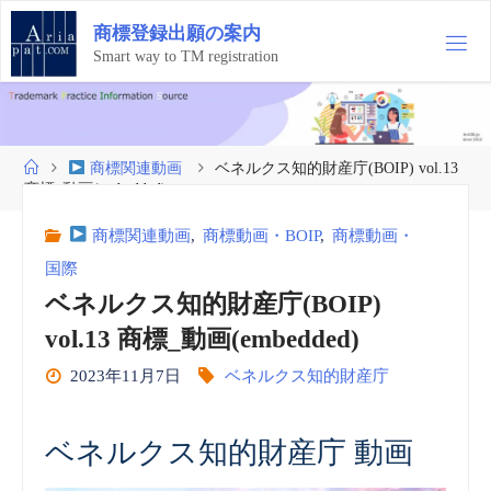
コ
商
標
登
録
出
願
の
案
内
ン
テ
Smart way to TM registration
ン
ツ
へ
ス
ホ
商標関連動画
ベネルクス知的財産庁(BOIP) vol.13
キ
ー
商標_動画(embedded)
ッ
ム
プ
商標関連動画
,
商標動画・BOIP
,
商標動画・
国際
ベネルクス知的財産庁(BOIP)
vol.13 商標_動画(embedded)
2023年11月7日
ベネルクス知的財産庁
ベネルクス知的財産庁 動画