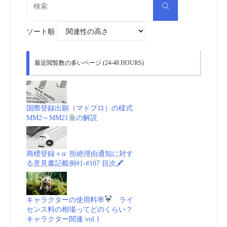
検
索
索
対
象:
ソート順
最近閲覧数の多いページ (24-48 HOURS)
国際登録出願（マドプロ）の様式
MM2～MM21
の解説
商標登録＋α: 拒絶理由通知に対す
る意見書記載例#1-#107 目次🖋
キャラクターの使用料率
ライ
センス料の相場ってどのくらい？
キャラクター関連 vol.1