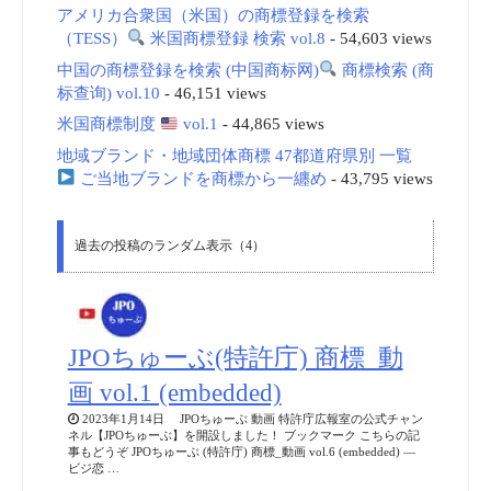
アメリカ合衆国（米国）の商標登録を検索
（TESS）
米国商標登録 検索 vol.8
- 54,603 views
中国の商標登録を検索 (中国商标网)
商標検索 (商
标查询) vol.10
- 46,151 views
米国商標制度
vol.1
- 44,865 views
地域ブランド・地域団体商標 47都道府県別 一覧
ご当地ブランドを商標から一纏め
- 43,795 views
過去の投稿のランダム表示（4）
JPOちゅーぶ(特許庁) 商標_動
画 vol.1 (embedded)
2023年1月14日 JPOちゅーぶ 動画 特許庁広報室の公式チャン
ネル【JPOちゅーぶ】を開設しました！ ブックマーク こちらの記
事もどうぞ JPOちゅーぶ (特許庁) 商標_動画 vol.6 (embedded) —
ビジ恋 …