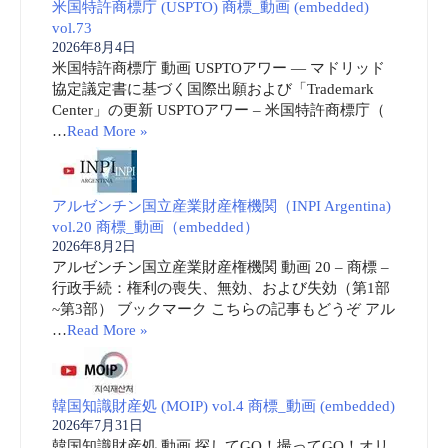
米国特許商標庁 (USPTO) 商標_動画 (embedded)
vol.73
2026年8月4日
米国特許商標庁 動画 USPTOアワー ― マドリッド
協定議定書に基づく国際出願および「Trademark
Center」の更新 USPTOアワー – 米国特許商標庁（
…
Read More »
アルゼンチン国立産業財産権機関（INPI Argentina)
vol.20 商標_動画（embedded）
2026年8月2日
アルゼンチン国立産業財産権機関 動画 20 – 商標 –
行政手続：権利の喪失、無効、および失効（第1部
~第3部） ブックマーク こちらの記事もどうぞ アル
…
Read More »
韓国知識財産処 (MOIP) vol.4 商標_動画 (embedded)
2026年7月31日
韓国知識財産処 動画 探してGO！撮ってGO！オリ