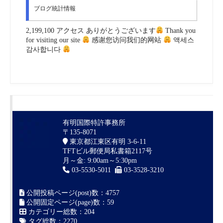
ブログ統計情報
2,199,100 アクセス ありがとうございます
Thank you
for visiting our site
感谢您访问我们的网站
액세스
감사합니다
有明国際特許事務所
〒135-8071
東京都江東区有明 3-6-11
TFTビル郵便局私書箱2117号
月～金: 9:00am～5:30pm
03-5530-5011
03-3528-3210
公開投稿ページ(post)数：4757
公開固定ページ(page)数：59
カテゴリー総数：204
タグ総数：2270