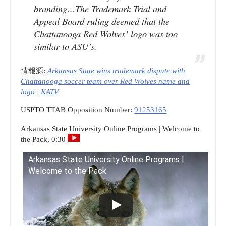
branding…The Trademark Trial and
Appeal Board ruling deemed that the
Chattanooga Red Wolves’ logo was too
similar to ASU’s.
情報源:
Arkansas State wins trademark dispute with
Chattanooga soccer team over Red Wolves name and
logo | KATV
USPTO TTAB Opposition Number:
91253165
Arkansas State University Online Programs | Welcome to
the Pack, 0:30
Arkansas State University Online Programs |
Welcome to the Pack