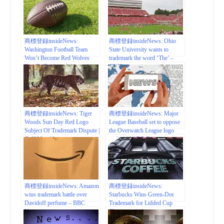
商標登録insideNews:
商標登録insideNews: Ohio
Washington Football Team
State University wants to
Won’t Become Red Wolves
trademark the word ‘The’ –
Due To Trademark Issues |
CNN
www.tmz.com
商標登録insideNews: Tiger
商標登録insideNews: Major
Woods Sun Day Red Logo
League Baseball set to oppose
Subject Of Trademark Dispute |
the Overwatch League logo
Golf Monthly
trademark | PC Gamer
商標登録insideNews: Amazon
商標登録insideNews:
wins trademark battle over
Starbucks Wins Green-Dot
Davidoff perfume – BBC
Trademark for Lidded Cup
News
Illustrations