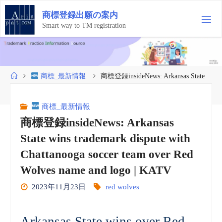
コ
商
標
登
録
出
願
の
案
内
ン
テ
Smart way to TM registration
ン
ツ
へ
ス
ホ
商標_最新情報
商標登録insideNews: Arkansas State
キ
ー
wins trademark dispute with Chattanooga soccer team over Red
ッ
ム
Wolves name and logo | KATV
プ
商標_最新情報
商標登録insideNews: Arkansas
State wins trademark dispute with
Chattanooga soccer team over Red
Wolves name and logo | KATV
2023年11月23日
red wolves
Arkansas State wins over Red