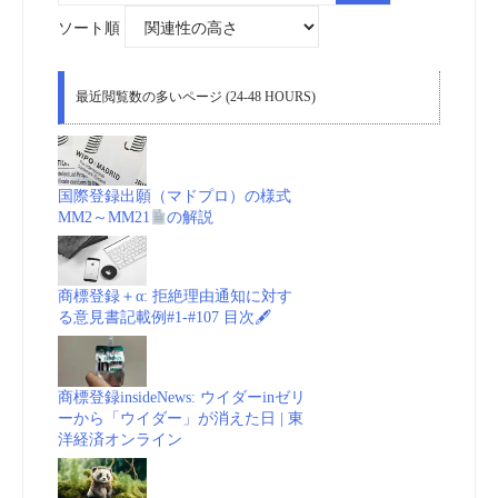
象:
ソート順
最近閲覧数の多いページ (24-48 HOURS)
国際登録出願（マドプロ）の様式
MM2～MM21
の解説
商標登録＋α: 拒絶理由通知に対す
る意見書記載例#1-#107 目次🖋
商標登録insideNews: ウイダーinゼリ
ーから「ウイダー」が消えた日 | 東
洋経済オンライン