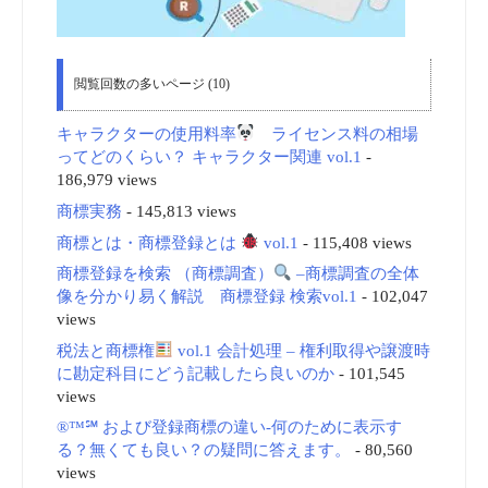
閲覧回数の多いページ (10)
キャラクターの使用料率
ライセンス料の相場
ってどのくらい？ キャラクター関連 vol.1
-
186,979 views
商標実務
- 145,813 views
商標とは・商標登録とは
vol.1
- 115,408 views
商標登録を検索 （商標調査）
–商標調査の全体
像を分かり易く解説 商標登録 検索vol.1
- 102,047
views
税法と商標権
vol.1 会計処理 – 権利取得や譲渡時
に勘定科目にどう記載したら良いのか
- 101,545
views
®™℠ および登録商標の違い-何のために表示す
る？無くても良い？の疑問に答えます。
- 80,560
views