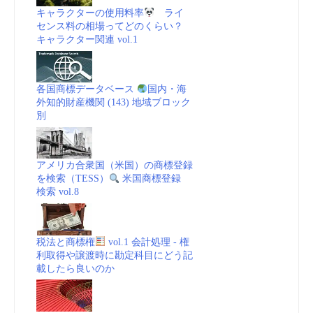
キャラクターの使用料率
ライ
センス料の相場ってどのくらい？
キャラクター関連 vol.1
各国商標データベース
国内・海
外知的財産機関 (143) 地域ブロック
別
アメリカ合衆国（米国）の商標登録
を検索（TESS）
米国商標登録
検索 vol.8
税法と商標権
vol.1 会計処理 - 権
利取得や譲渡時に勘定科目にどう記
載したら良いのか