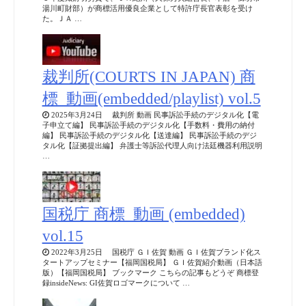
湯川町財部）が商標活用優良企業として特許庁長官表彰を受け
た。ＪＡ …
裁判所(COURTS IN JAPAN) 商
標_動画(embedded/playlist) vol.5
2025年3月24日 裁判所 動画 民事訴訟手続のデジタル化【電
子申立て編】 民事訴訟手続のデジタル化【手数料・費用の納付
編】 民事訴訟手続のデジタル化【送達編】 民事訴訟手続のデジ
タル化【証拠提出編】 弁護士等訴訟代理人向け法廷機器利用説明
…
国税庁 商標_動画 (embedded)
vol.15
2022年3月25日 国税庁 ＧＩ佐賀 動画 ＧＩ佐賀ブランド化ス
タートアップセミナー【福岡国税局】 ＧＩ佐賀紹介動画（日本語
版）【福岡国税局】 ブックマーク こちらの記事もどうぞ 商標登
録insideNews: GI佐賀ロゴマークについて …