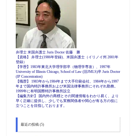
弁理士 米国弁護士 Juris Doctor 佐藤 勝
【資格】 弁理士(1986年登録)、米国弁護士（イリノイ州 2001年
登録）
【学歴】1983年東北大学理学部卒（物理学専攻）、1997年
University of Illinois Chicago, School of Law (旧JMLS)卒 Juris Doctor
(IP Concentration)
【職歴】 1983年から1984年まで大手印刷会社、1984年から1997
年まで国内特許事務所および米国法律事務所にそれぞれ勤務。
1999年に有明国際特許事務所設立
【編集方針】 国内外の商標とその関連情報をわかり易く、より
早く正確に提供し、少しでも実務関係者や関心が有る方の役に
立つことを目指しております。
最近の投稿 (5)