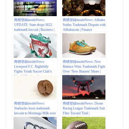
商標登録insideNews:
商標登録insideNews: Alibaba
UPDATE: State drops M22
Settles Trademark Dispute with
trademark lawsuit | Business |
Alibabacoin | Finance
record-eagle.com
Magnates
商標登録insideNews:
商標登録insideNews: New
Liverpool F.C. Rightfully
Balance Wins Trademark Fight
Fights Youth Soccer Club’s
Over ‘New Bunren’ Shoes |
Use Of Trademarks
SGB Media Online
商標登録insideNews:
商標登録insideNews: Drone
Starbucks loses trademark
Racing League Trademark Suit
lawsuit to Morinaga Milk over
Flies Toward Trial |
mountain range logo,
bloomberglaw.com
Singapore News & Top Stories
– The Straits Times