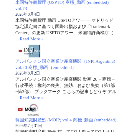
米国特許商標庁 (USPTO) 商標_動画 (embedded)
vol.73
2026年8月4日
米国特許商標庁 動画 USPTOアワー ― マドリッド
協定議定書に基づく国際出願および「Trademark
Center」の更新 USPTOアワー – 米国特許商標庁（
…
Read More »
アルゼンチン国立産業財産権機関（INPI Argentina)
vol.20 商標_動画（embedded）
2026年8月2日
アルゼンチン国立産業財産権機関 動画 20 – 商標 –
行政手続：権利の喪失、無効、および失効（第1部
~第3部） ブックマーク こちらの記事もどうぞ アル
…
Read More »
韓国知識財産処 (MOIP) vol.4 商標_動画 (embedded)
2026年7月31日
韓国知識財産処 動画 探してGO！撮ってGO！オリ