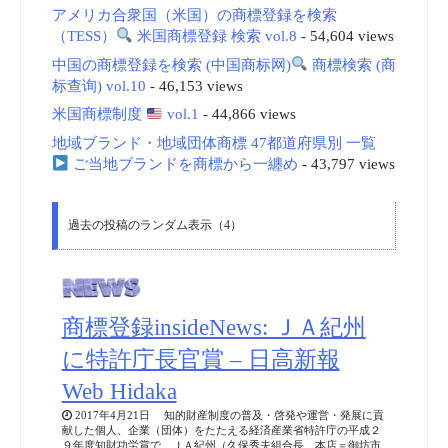
アメリカ合衆国（米国）の商標登録を検索
（TESS）
米国商標登録 検索 vol.8
- 54,604 views
中国の商標登録を検索 (中国商标网)
商標検索 (商
标查询) vol.10
- 46,153 views
米国商標制度
vol.1
- 44,866 views
地域ブランド・地域団体商標 47都道府県別 一覧
ご当地ブランドを商標から一纏め
- 43,797 views
過去の投稿のランダム表示（4）
商標登録insideNews: ＪＡ紀州
に特許庁長官賞 – 日高新報
Web Hidaka
2017年4月21日 知的財産制度の普及・啓発や運営・発展に貢
献した個人、企業（団体）をたたえる経済産業省特許庁の平成２
９年度知財功労賞で、ＪＡ紀州（久保秀夫組合長、本店＝御坊市