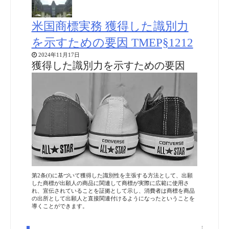
米国商標実務 獲得した識別力
を示すための要因 TMEP§1212
2024年11月17日
獲得した識別力を示すための要因
第2条(f)に基づいて獲得した識別性を主張する方法として、出願
した商標が出願人の商品に関連して商標が実際に広範に使用さ
れ、宣伝されていることを証拠として示し、消費者は商標を商品
の出所として出願人と直接関連付けるようになったということを
導くことができます。