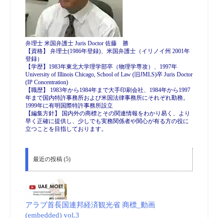
弁理士 米国弁護士 Juris Doctor 佐藤 勝
【資格】 弁理士(1986年登録)、米国弁護士（イリノイ州 2001年
登録）
【学歴】1983年東北大学理学部卒（物理学専攻）、1997年
University of Illinois Chicago, School of Law (旧JMLS)卒 Juris Doctor
(IP Concentration)
【職歴】 1983年から1984年まで大手印刷会社、1984年から1997
年まで国内特許事務所および米国法律事務所にそれぞれ勤務。
1999年に有明国際特許事務所設立
【編集方針】 国内外の商標とその関連情報をわかり易く、より
早く正確に提供し、少しでも実務関係者や関心が有る方の役に
立つことを目指しております。
最近の投稿 (5)
アラブ首長国連邦経済観光省 商標_動画
(embedded) vol.3