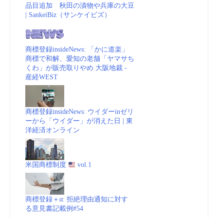
品目追加 秋田の漬物や兵庫の大豆
| SankeiBiz（サンケイビズ）
商標登録insideNews: 「かに道楽」
商標で和解、愛知の老舗「ヤマサち
くわ」が販売取りやめ 大阪地裁 -
産経WEST
商標登録insideNews: ウイダーinゼリ
ーから「ウイダー」が消えた日 | 東
洋経済オンライン
米国商標制度
vol.1
商標登録＋α: 拒絶理由通知に対す
る意見書記載例#54