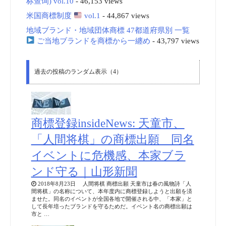
标查询) vol.10
- 46,153 views
米国商標制度
vol.1
- 44,867 views
地域ブランド・地域団体商標 47都道府県別 一覧
ご当地ブランドを商標から一纏め
- 43,797 views
過去の投稿のランダム表示（4）
商標登録insideNews: 天童市、
「人間将棋」の商標出願 同名
イベントに危機感、本家ブラ
ンド守る｜山形新聞
2018年8月23日 人間将棋 商標出願 天童市は春の風物詩「人
間将棋」の名称について、本年度内に商標登録しようと出願を済
ませた。同名のイベントが全国各地で開催される中、「本家」と
して長年培ったブランドを守るためだ。イベント名の商標出願は
市と …