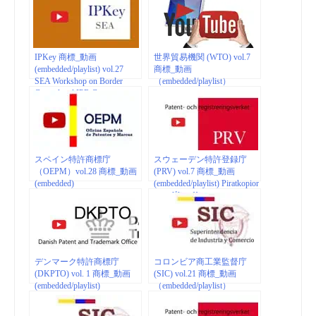
IPKey 商標_動画
世界貿易機関 (WTO) vol.7
(embedded/playlist) vol.27
商標_動画
SEA Workshop on Border
（embedded/playlist）
Control and IPR Customs
Enforcement
スペイン特許商標庁
スウェーデン特許登録庁
（OEPM）vol.28 商標_動画
(PRV) vol.7 商標_動画
(embedded)
(embedded/playlist) Piratkopior
– en dålig affär
デンマーク特許商標庁
コロンビア商工業監督庁
(DKPTO) vol. 1 商標_動画
(SIC) vol.21 商標_動画
(embedded/playlist)
（embedded/playlist）