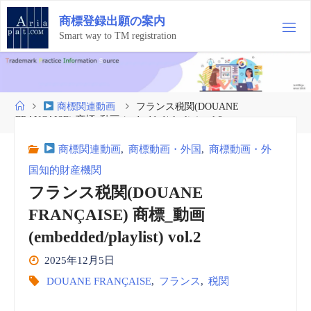
コ
商
標
登
録
出
願
の
案
内
ン
テ
Smart way to TM registration
ン
ツ
へ
ス
ホ
商標関連動画
フランス税関(DOUANE
キ
ー
FRANÇAISE) 商標_動画 (embedded/playlist) vol.2
ッ
ム
プ
商標関連動画
,
商標動画・外国
,
商標動画・外
国知的財産機関
フランス税関(DOUANE
FRANÇAISE) 商標_動画
(embedded/playlist) vol.2
2025年12月5日
DOUANE FRANÇAISE
,
フランス
,
税関