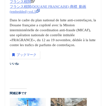
フランス税関
フランス税関(DOUANE FRANÇAISE) 商標_動画
(embedded) vol.1
Dans le cadre du plan national de lutte anti-contrefaçon, la
Douane française a copiloté avec la Mission
interministérielle de coordination anti-fraude (MICAF),
une opération nationale de contrôle intitulée
«FRAGRANCE», du 12 au 19 novembre, dédiée à la lutte
contre les trafics de parfums de contrefaçon.
ブックマーク
いいね:
関連記事です