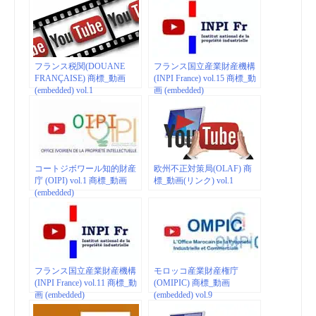
フランス税関(DOUANE
フランス国立産業財産機構
FRANÇAISE) 商標_動画
(INPI France) vol.15 商標_動
(embedded) vol.1
画 (embedded)
コートジボワール知的財産
欧州不正対策局(OLAF) 商
庁 (OIPI) vol.1 商標_動画
標_動画(リンク) vol.1
(embedded)
フランス国立産業財産機構
モロッコ産業財産権庁
(INPI France) vol.11 商標_動
(OMIPIC) 商標_動画
画 (embedded)
(embedded) vol.9