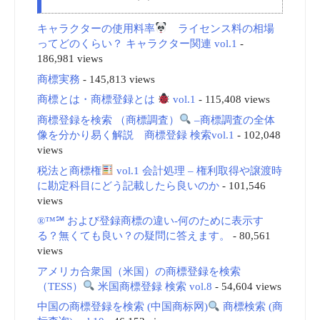
キャラクターの使用料率
ライセンス料の相場
ってどのくらい？ キャラクター関連 vol.1
-
186,981 views
商標実務
- 145,813 views
商標とは・商標登録とは
vol.1
- 115,408 views
商標登録を検索 （商標調査）
–商標調査の全体
像を分かり易く解説 商標登録 検索vol.1
- 102,048
views
税法と商標権
vol.1 会計処理 – 権利取得や譲渡時
に勘定科目にどう記載したら良いのか
- 101,546
views
®™℠ および登録商標の違い-何のために表示す
る？無くても良い？の疑問に答えます。
- 80,561
views
アメリカ合衆国（米国）の商標登録を検索
（TESS）
米国商標登録 検索 vol.8
- 54,604 views
中国の商標登録を検索 (中国商标网)
商標検索 (商