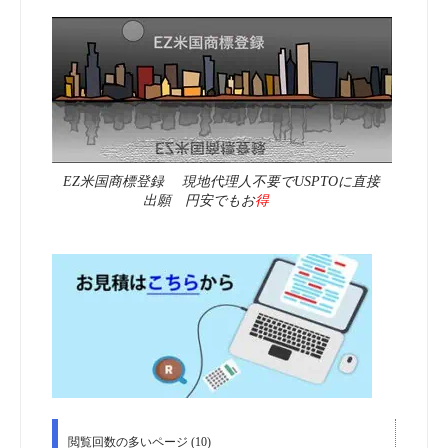
EZ米国商標登録 現地代理人不要でUSPTOに直接
出願 円安でもお
得
閲覧回数の多いページ (10)