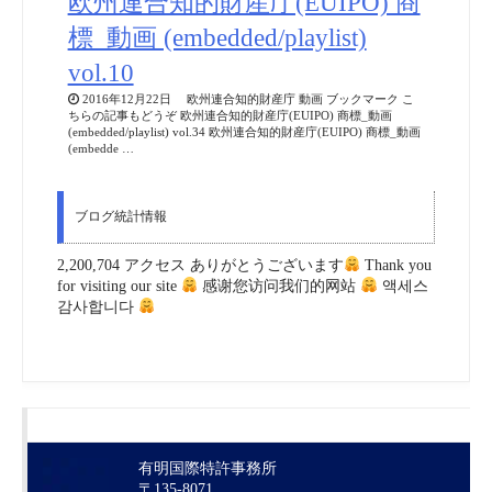
欧州連合知的財産庁(EUIPO) 商
標_動画 (embedded/playlist)
vol.10
2016年12月22日 欧州連合知的財産庁 動画 ブックマーク こ
ちらの記事もどうぞ 欧州連合知的財産庁(EUIPO) 商標_動画
(embedded/playlist) vol.34 欧州連合知的財産庁(EUIPO) 商標_動画
(embedde …
ブログ統計情報
2,200,704 アクセス ありがとうございます
Thank you
for visiting our site
感谢您访问我们的网站
액세스
감사합니다
有明国際特許事務所
〒135-8071