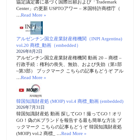
協定議定書に基づく国際出願および「Trademark
Center」の更新 USPTOアワー – 米国特許商標庁（
…
Read More »
アルゼンチン国立産業財産権機関（INPI Argentina)
vol.20 商標_動画（embedded）
2026年8月2日
アルゼンチン国立産業財産権機関 動画 20 – 商標 –
行政手続：権利の喪失、無効、および失効（第1部
~第3部） ブックマーク こちらの記事もどうぞ アル
…
Read More »
韓国知識財産処 (MOIP) vol.4 商標_動画 (embedded)
2026年7月31日
韓国知識財産処 動画 探してGO！撮ってGO！オリ
GO！偽のKブランドを報告する最も簡単な方法 ブ
ックマーク こちらの記事もどうぞ 韓国知識財産処
(MOIP) vol.2 商標_ …
Read More »