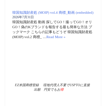
EZ米国商標登録 現地代理人不要でUSPTOに直接
出願 円安でもお
得
閲覧回数の多いページ (10)