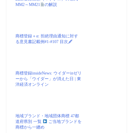
商標登録＋α: 拒絶理由通知に対す
る意見書記載例#1-#107 目次🖋
商標登録insideNews: ウイダーinゼリ
ーから「ウイダー」が消えた日 | 東
洋経済オンライン
地域ブランド・地域団体商標 47都
道府県別 一覧
ご当地ブランドを
商標から一纏め
キャラクターの使用料率
ライ
センス料の相場ってどのくらい？
キャラクター関連 vol.1