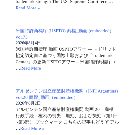
…
Read More »
アルゼンチン国立産業財産権機関（INPI Argentina)
vol.20 商標_動画（embedded）
2026年8月2日
アルゼンチン国立産業財産権機関 動画 20 – 商標 –
行政手続：権利の喪失、無効、および失効（第1部
~第3部） ブックマーク こちらの記事もどうぞ アル
…
Read More »
韓国知識財産処 (MOIP) vol.4 商標_動画 (embedded)
2026年7月31日
韓国知識財産処 動画 探してGO！撮ってGO！オリ
GO！偽のKブランドを報告する最も簡単な方法 ブ
ックマーク こちらの記事もどうぞ 韓国知識財産処
(MOIP) vol.2 商標_ …
Read More »