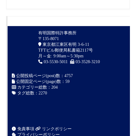
公開投稿ページ(post)数：4757
公開固定ページ(page)数：59
カテゴリー総数：204
タグ総数：2270
免責事項
リンクポリシー
プライバシーポリシー
Header Image is partly designed
by
macrovector / Freepik
お問い合わせ
料金自動見積り
Bookmark
サイトマップ
Copyright ©2016-2026
商標登録出願の案内
有明国際特許事務
所