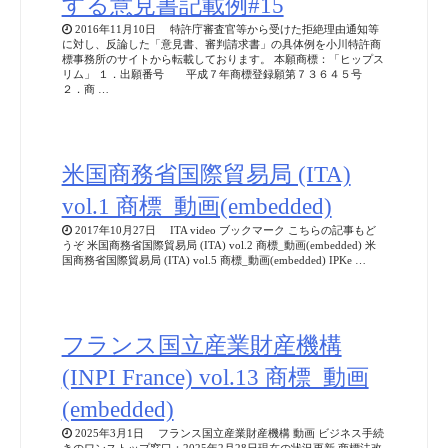
2017年10月27日 ITA video ブックマーク こちらの記事もど
うぞ 米国商務省国際貿易局 (ITA) vol.2 商標_動画(embedded) 米
国商務省国際貿易局 (ITA) vol.5 商標_動画(embedded) IPKe …
フランス国立産業財産機構
(INPI France) vol.13 商標_動画
(embedded)
2025年3月1日 フランス国立産業財産機構 動画 ビジネス手続
きのワンストップ窓口：2025年2月28日現在の状況更新 商標法改
正後の異議申立手続きと使用証明の変更 商標と地理的表示または
先行植物品種との衝突 ブックマーク こちらの記事も …
商標登録insideNews: ABBA
Tribute Band Faces Multimillion-
Dollar Trademark Infringement