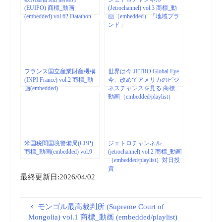
(EUIPO) 商標_動画
(Jetrochannel) vol.3 商標_動
(embedded) vol.62 Datathon
画（embedded）「地域ブラ
ンド」
フランス国立産業財産機構
世界は今 JETRO Global Eye
(INPI France) vol.2 商標_動
今、改めてアメリカのビジ
画(embedded)
ネスチャンスを見る 商標_
動画（embedded/playlist）
vol.2
米国税関国境警備局(CBP)
ジェトロチャンネル
商標_動画(embedded) vol.9
(jetrochannel) vol.2 商標_動画
（embedded/playlist）対日投
資
最終更新日:2026/04/02
モンゴル最高裁判所 (Supreme Court of
Mongolia) vol.1 商標_動画 (embedded/playlist)