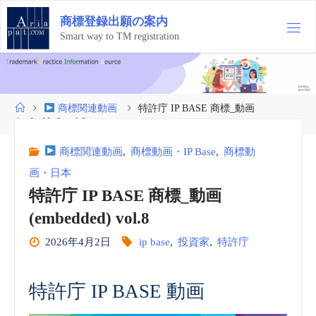
コ
商
標
登
録
出
願
の
案
内
ン
テ
Smart way to TM registration
ン
ツ
へ
ス
ホ
商標関連動画
特許庁 IP BASE 商標_動画
キ
ー
(embedded) vol.8
ッ
ム
プ
商標関連動画
,
商標動画・IP Base
,
商標動
画・日本
特許庁 IP BASE 商標_動画
(embedded) vol.8
2026年4月2日
ip base
,
投資家
,
特許庁
特許庁 IP BASE 動画