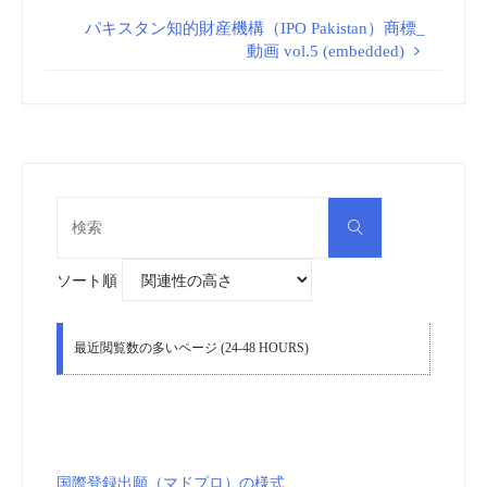
パキスタン知的財産機構（IPO Pakistan）商標_
動画 vol.5 (embedded)
検
検
索
索
対
象:
ソート順
最近閲覧数の多いページ (24-48 HOURS)
国際登録出願（マドプロ）の様式
MM2～MM21
の解説