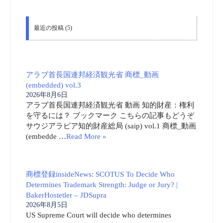
アラブ首長国連邦経済観光省 動画 知的財産：権利
を守るには？ ブックマーク こちらの記事もどうぞ
サウジアラビア知的財産総局 (saip) vol.1 商標_動画
(embedde …
Read More »
商標登録insideNews: SCOTUS To Decide Who
Determines Trademark Strength: Judge or Jury? |
BakerHostetler – JDSupra
2026年8月5日
US Supreme Court will decide who determines
trademark strength The U.S. Supreme Court rece …
Read More »
米国特許商標庁 (USPTO) 商標_動画 (embedded)
vol.73
2026年8月4日
米国特許商標庁 動画 USPTOアワー ― マドリッド
協定議定書に基づく国際出願および「Trademark
Center」の更新 USPTOアワー – 米国特許商標庁（