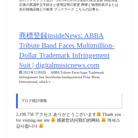
Suit | digitalmusicnews.com
2021年12月8日 ABBA Tribute Faces huge Trademark
Infringement Suit Stockholm-headquartered Polar Music
International, which o …
ブログ統計情報
2,198,758 アクセス ありがとうございます
Thank you
for visiting our site
感谢您访问我们的网站
액세스
감사합니다
有明国際特許事務所
〒135-8071
東京都江東区有明 3-6-11
TFTビル郵便局私書箱2117号
月～金: 9:00am～5:30pm
03-5530-5011
03-3528-3210