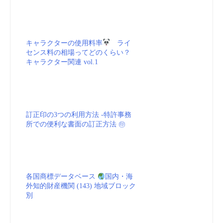
訂正印の3つの利用方法 -特許事務
所での便利な書面の訂正方法 ㊞
各国商標データベース
国内・海
外知的財産機関 (143) 地域ブロック
別
アメリカ合衆国（米国）の商標登録
を検索（TESS）
米国商標登録
検索 vol.8
税法と商標権
vol.1 会計処理 - 権