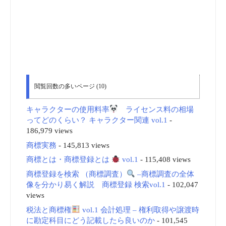
キャラクターの使用料率
ライセンス料の相場
ってどのくらい？ キャラクター関連 vol.1
-
186,979 views
商標実務
- 145,813 views
商標とは・商標登録とは
vol.1
- 115,408 views
商標登録を検索 （商標調査）
–商標調査の全体
像を分かり易く解説 商標登録 検索vol.1
- 102,047
views
税法と商標権
vol.1 会計処理 – 権利取得や譲渡時
に勘定科目にどう記載したら良いのか
- 101,545
views
®™℠ および登録商標の違い-何のために表示す
る？無くても良い？の疑問に答えます。
- 80,560
views
アメリカ合衆国（米国）の商標登録を検索
（TESS）
米国商標登録 検索 vol.8
- 54,604 views
中国の商標登録を検索 (中国商标网)
商標検索 (商
标查询) vol.10
- 46,153 views
米国商標制度
vol.1
- 44,866 views