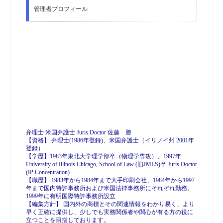
弁理士 米国弁護士 Juris Doctor 佐藤 勝
【資格】 弁理士(1986年登録)、米国弁護士（イリノイ州 2001年
登録）
【学歴】1983年東北大学理学部卒（物理学専攻）、1997年
University of Illinois Chicago, School of Law (旧JMLS)卒 Juris Doctor
(IP Concentration)
【職歴】 1983年から1984年まで大手印刷会社、1984年から1997
年まで国内特許事務所および米国法律事務所にそれぞれ勤務。
1999年に有明国際特許事務所設立
【編集方針】 国内外の商標とその関連情報をわかり易く、より
早く正確に提供し、少しでも実務関係者や関心が有る方の役に
立つことを目指しております。
最近の投稿 (5)
アラブ首長国連邦経済観光省 商標_動画
(embedded) vol.3
2026年8月6日