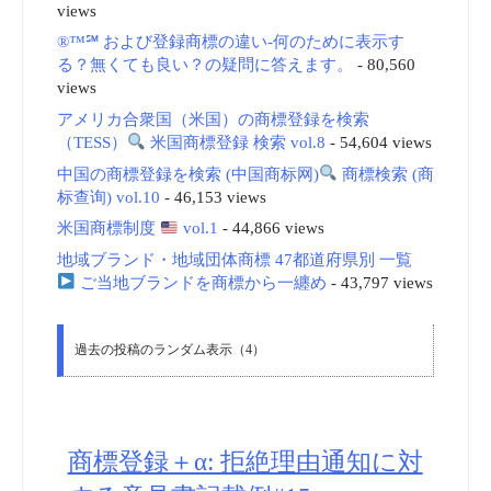
地域ブランド・地域団体商標 47都道府県別 一覧
ご当地ブランドを商標から一纏め
- 43,797 views
過去の投稿のランダム表示（4）
商標登録＋α: 拒絶理由通知に対
する意見書記載例#15
2016年11月10日 特許庁審査官等から受けた拒絶理由通知等
に対し、反論した「意見書、審判請求書」の具体例を小川特許商
標事務所のサイトから転載しております。 本願商標：「ヒップス
リム」 １．出願番号 平成７年商標登録願第７３６４５号
２．商 …
米国商務省国際貿易局 (ITA)
vol.1 商標_動画(embedded)