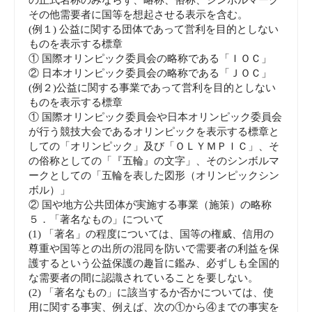
その他需要者に国等を想起させる表示を含む。
(例１) 公益に関する団体であって営利を目的としない
ものを表示する標章
① 国際オリンピック委員会の略称である「ＩＯＣ」
② 日本オリンピック委員会の略称である「ＪＯＣ」
(例２)公益に関する事業であって営利を目的としない
ものを表示する標章
① 国際オリンピック委員会や日本オリンピック委員会
が行う競技大会であるオリンピックを表示する標章と
しての「オリンピック」及び「ＯＬＹＭＰＩＣ」、そ
の俗称としての「『五輪』の文字」、そのシンボルマ
ークとしての「五輪を表した図形（オリンピックシン
ボル）」
② 国や地方公共団体が実施する事業（施策）の略称
５．「著名なもの」について
(1) 「著名」の程度については、国等の権威、信用の
尊重や国等との出所の混同を防いで需要者の利益を保
護するという公益保護の趣旨に鑑み、必ずしも全国的
な需要者の間に認識されていることを要しない。
(2) 「著名なもの」に該当するか否かについては、使
用に関する事実、例えば、次の①から④までの事実を