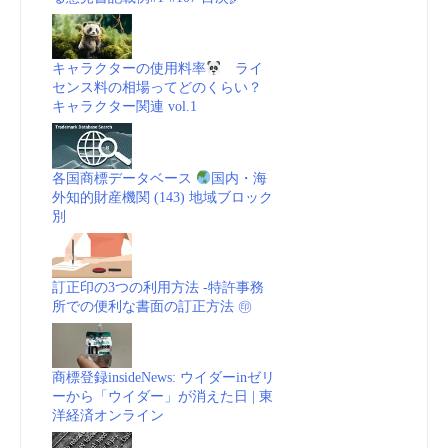
キャラクターの使用料率
ライ
センス料の相場ってどのくらい？
キャラクター関連 vol.1
各国商標データベース
国内・海
外知的財産機関 (143) 地域ブロック
別
訂正印の3つの利用方法 -特許事務
所での便利な書面の訂正方法 ㊞
商標登録insideNews: ウイダーinゼリ
ーから「ウイダー」が消えた日 | 東
洋経済オンライン