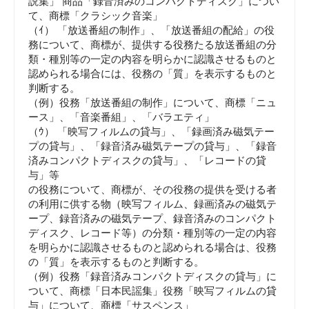
説集」 商品「録音済みのコンパクトディスク」につい
て、商標「クラシック音楽」
（ｲ） 「放送番組の制作」、「放送番組の配給」の役
務について、商標が、提供する役務たる放送番組の分
類・種別等の一定の内容を明らかに認識させるものと
認められる場合には、役務の「質」を表示するものと
判断する。
（例）役務「放送番組の制作」について、商標「ニュ
ース」、「音楽番組」、「バラエティ」
（ｳ） 「映写フィルムの貸与」、「録画済み磁気テー
プの貸与」、「録音済み磁気テープの貸与」、「録音
済みコンパクトディスクの貸与」、「レコードの貸
与」等
の役務について、商標が、その役務の提供を受ける者
の利用に供する物（映写フィルム、録画済みの磁気テ
ープ、録音済みの磁気テープ、録音済みのコンパクト
ディスク、レコード等）の分類・種別等の一定の内容
を明らかに認識させるものと認められる場合は、役務
の「質」を表示するものと判断する。
（例）役務「録音済みコンパクトディスクの貸与」に
ついて、商標「日本民謡集」役務「映写フィルムの貸
与」について、商標「サスペンス」