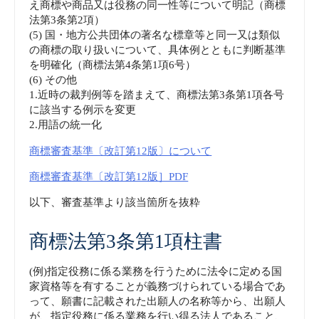
え商標や商品又は役務の同一性等について明記（商標
法第3条第2項）
(5) 国・地方公共団体の著名な標章等と同一又は類似
の商標の取り扱いについて、具体例とともに判断基準
を明確化（商標法第4条第1項6号）
(6) その他
1.近時の裁判例等を踏まえて、商標法第3条第1項各号
に該当する例示を変更
2.用語の統一化
商標審査基準〔改訂第12版〕について
商標審査基準〔改訂第12版］PDF
以下、審査基準より該当箇所を抜粋
商標法第3条第1項柱書
(例)指定役務に係る業務を行うために法令に定める国
家資格等を有することが義務づけられている場合であ
って、願書に記載された出願人の名称等から、出願人
が、指定役務に係る業務を行い得る法人であること、