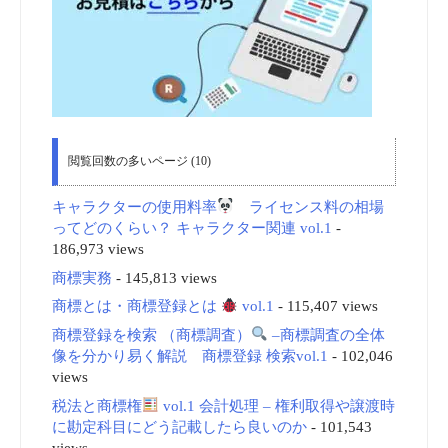
閲覧回数の多いページ (10)
キャラクターの使用料率
ライセンス料の相場
ってどのくらい？ キャラクター関連 vol.1
-
186,973 views
商標実務
- 145,813 views
商標とは・商標登録とは
vol.1
- 115,407 views
商標登録を検索 （商標調査）
–商標調査の全体
像を分かり易く解説 商標登録 検索vol.1
- 102,046
views
税法と商標権
vol.1 会計処理 – 権利取得や譲渡時
に勘定科目にどう記載したら良いのか
- 101,543
views