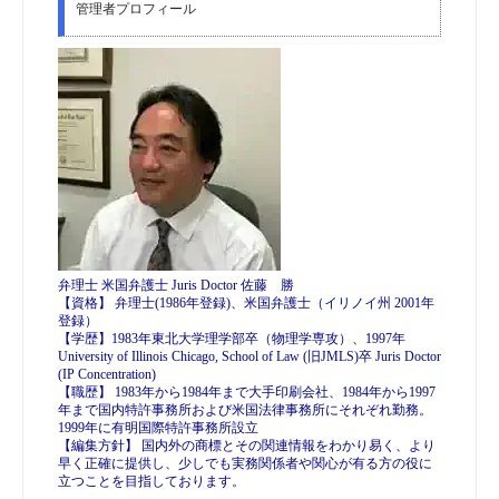
管理者プロフィール
弁理士 米国弁護士 Juris Doctor 佐藤 勝
【資格】 弁理士(1986年登録)、米国弁護士（イリノイ州 2001年
登録）
【学歴】1983年東北大学理学部卒（物理学専攻）、1997年
University of Illinois Chicago, School of Law (旧JMLS)卒 Juris Doctor
(IP Concentration)
【職歴】 1983年から1984年まで大手印刷会社、1984年から1997
年まで国内特許事務所および米国法律事務所にそれぞれ勤務。
1999年に有明国際特許事務所設立
【編集方針】 国内外の商標とその関連情報をわかり易く、より
早く正確に提供し、少しでも実務関係者や関心が有る方の役に
立つことを目指しております。