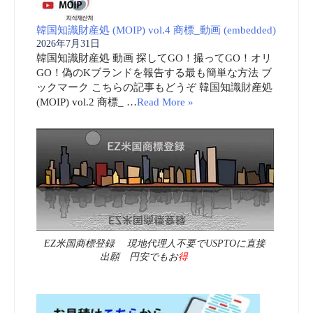
韓国知識財産処 (MOIP) vol.4 商標_動画 (embedded)
2026年7月31日
韓国知識財産処 動画 探してGO！撮ってGO！オリ
GO！偽のKブランドを報告する最も簡単な方法 ブ
ックマーク こちらの記事もどうぞ 韓国知識財産処
(MOIP) vol.2 商標_ …
Read More »
EZ米国商標登録 現地代理人不要でUSPTOに直接
出願 円安でもお
得