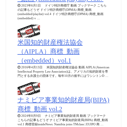
2023年6月1日 ドイツ特許商標庁 動画 ブックマーク こちら
の記事もどうぞ ドイツ特許商標庁(DPMA) 商標_動画
(embedded/playlist) vol.4 ドイツ特許商標庁(DPMA) 商標_動画
(embedded) v …
米国知的財産権法協会
（AIPLA）商標_動画
（embedded）vol.1
2016年4月13日 米国知的財産権法協会 動画 AIPLA (American
Intellectual Property Law Association)は、アメリカの知的財産を専
門とする弁護士の団体です。毎年10月の後半にはワシントンD …
ナミビア事業知的財産局(BIPA)
商標_動画 vol.2
2024年8月9日 ナミビア事業知的財産局 動画 ブックマーク
こちらの記事もどうぞ ナミビア事業知的財産局(BIPA) 商標_動画
vol.1 商標登録insideNews: Namibia joins TMclass | EUIPO 商 …