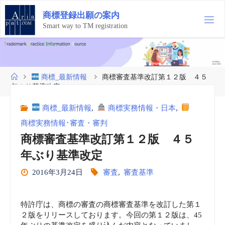
コ
商
標
登
録
出
願
の
案
内
ン
テ
Smart way to TM registration
ン
ツ
へ
ス
ホ
商標_最新情報
商標審査基準改訂第１２版 ４５
キ
ー
年ぶり基準改定
ッ
ム
プ
商標_最新情報
,
商標実務情報・日本
,
商標実務情報･審査・審判
商標審査基準改訂第１２版 ４５
年ぶり基準改定
2016年3月24日
審査
,
審査基準
特許庁は、商標の審査の商標審査基準を改訂した第１
２版をリリースしております。今回の第１２版は、45