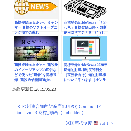
商標登録insideNews: ミャン
商標登録insideNews: 「むか
マー 商標のソフトオープニ
わ竜」商標登録出願へ 無断
ング期間の遅れ
使用防ぎマチＰＲ | どうし
んウェブ／電子版（社会）
商標登録insideNews: 建設業
商標登録insideNews: 2020年
のイメージアップの広告な
度知的財産権制度説明会
どで使った”建者”を商標登
（実務者向け）知的財産権
録 | 建設通信新聞Digital
について学べます（オンラ
イン配信） | 経済産業省 特
最終更新日:2019/05/23
許庁
欧州連合知的財産庁(EUIPO) Common IP
tools vol. 3 商標_動画（embedded）
米国商標制度
vol.1