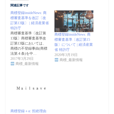
関連記事です
商標登録insideNews: 商
標審査基準を改訂〔改
訂第13版〕 | 経済産業省
特許庁
商標審査基準〔改訂第
商標登録insideNews: 商
13版〕商標審査基準改
標審査基準〔改訂第15
訂第13版においては、
版〕について | 経済産業
商標の不登録事由(商標
省 特許庁
法第４条)を中…
2020年3月19日
2017年3月29日
商標_最新情報
商標_最新情報
商標登録＋α: 拒絶理由