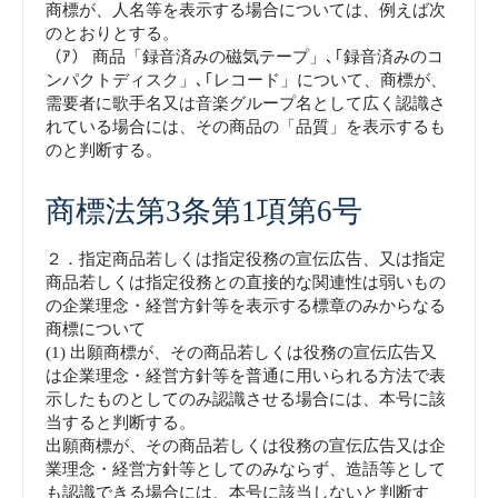
商標が、人名等を表示する場合については、例えば次
のとおりとする。
（ｱ） 商品「録音済みの磁気テープ」､｢録音済みのコ
ンパクトディスク」､｢レコード」について、商標が、
需要者に歌手名又は音楽グループ名として広く認識さ
れている場合には、その商品の「品質」を表示するも
のと判断する。
商標法第3条第1項第6号
２．指定商品若しくは指定役務の宣伝広告、又は指定
商品若しくは指定役務との直接的な関連性は弱いもの
の企業理念・経営方針等を表示する標章のみからなる
商標について
(1) 出願商標が、その商品若しくは役務の宣伝広告又
は企業理念・経営方針等を普通に用いられる方法で表
示したものとしてのみ認識させる場合には、本号に該
当すると判断する。
出願商標が、その商品若しくは役務の宣伝広告又は企
業理念・経営方針等としてのみならず、造語等として
も認識できる場合には、本号に該当しないと判断す