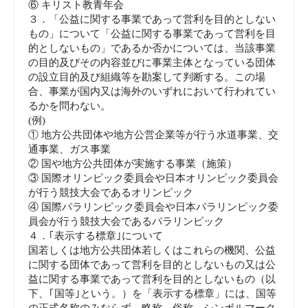
⑥ キリスト教青年会
３．「公益に関する事業であって営利を目的としない
もの」について「公益に関する事業であって営利を目
的としないもの」であるか否かについては、当該事業
の目的及びその内容並びに事業主体となっている団体
の設立目的及び組織等を勘案して判断する。この場
合、事業が国内又は海外のいずれにおいて行われてい
るかを問わない。
(例)
① 地方公共団体や地方公営企業等が行う水道事業、交
通事業、ガス事業
② 国や地方公共団体が実施する事業（施策）
③ 国際オリンピック委員会や日本オリンピック委員会
が行う競技大会であるオリンピック
④ 国際パラリンピック委員会や日本パラリンピック委
員会が行う競技大会であるパラリンピック
４．｢表示する標章｣について
国若しくは地方公共団体若しくはこれらの機関、公益
に関する団体であって営利を目的としないもの又は公
益に関する事業であって営利を目的としないもの（以
下、｢国等｣という。）を「表示する標章」には、国等
の正式名称のみならず、略称、俗称、シンボルマーク