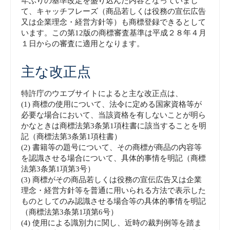
年ぶりの基準改定を盛り込んだ内容となっていまし
て、キャッチフレーズ（商品若しくは役務の宣伝広告
又は企業理念・経営方針等）も商標登録できるとして
います。この第12版の商標審査基準は平成２８年４月
１日からの審査に適用となります。
主な改正点
特許庁のウエブサイトによると主な改正点は、
(1) 商標の使用について、法令に定める国家資格等が
必要な場合において、当該資格を有しないことが明ら
かなときは商標法第3条第1項柱書に該当することを明
記（商標法第3条第1項柱書）
(2) 書籍等の題号について、その商標が商品の内容等
を認識させる場合について、具体的事情を明記（商標
法第3条第1項第3号）
(3) 商標がその商品若しくは役務の宣伝広告又は企業
理念・経営方針等を普通に用いられる方法で表示した
ものとしてのみ認識させる場合等の具体的事情を明記
（商標法第3条第1項第6号）
(4) 使用による識別力に関し、近時の裁判例等を踏ま