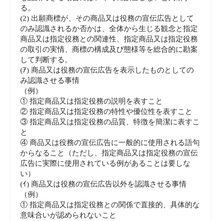
る。
(2) 出願商標が、その商品又は役務の宣伝広告として
のみ認識されるか否かは、全体から生じる観念と指定
商品又は指定役務との関連性、指定商品又は指定役務
の取引の実情、商標の構成及び態様等を総合的に勘案
して判断する。
(ｱ) 商品又は役務の宣伝広告を表示したものとしての
み認識させる事情
（例）
① 指定商品又は指定役務の説明を表すこと
② 指定商品又は指定役務の特性や優位性を表すこと
③ 指定商品又は指定役務の品質、特徴を簡潔に表すこ
と
④ 商品又は役務の宣伝広告に一般的に使用される語句
からなること（ただし、指定商品又は指定役務の宣伝
広告に実際に使用されている例があることは要しな
い）
(ｲ) 商品又は役務の宣伝広告以外を認識させる事情
（例）
① 指定商品又は指定役務との関係で直接的、具体的な
意味合いが認められないこと