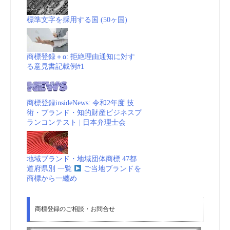
標準文字を採用する国 (50ヶ国)
商標登録＋α: 拒絶理由通知に対す
る意見書記載例#1
商標登録insideNews: 令和2年度 技
術・ブランド・知的財産ビジネスプ
ランコンテスト | 日本弁理士会
地域ブランド・地域団体商標 47都
道府県別 一覧
ご当地ブランドを
商標から一纏め
商標登録のご相談・お問合せ