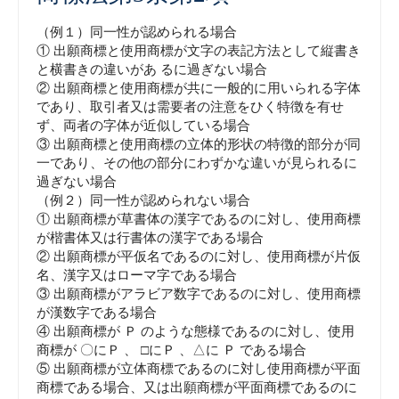
（例１）同一性が認められる場合
① 出願商標と使用商標が文字の表記方法として縦書き
と横書きの違いがあ るに過ぎない場合
② 出願商標と使用商標が共に一般的に用いられる字体
であり、取引者又は需要者の注意をひく特徴を有せ
ず、両者の字体が近似している場合
③ 出願商標と使用商標の立体的形状の特徴的部分が同
一であり、その他の部分にわずかな違いが見られるに
過ぎない場合
（例２）同一性が認められない場合
① 出願商標が草書体の漢字であるのに対し、使用商標
が楷書体又は行書体の漢字である場合
② 出願商標が平仮名であるのに対し、使用商標が片仮
名、漢字又はローマ字である場合
③ 出願商標がアラビア数字であるのに対し、使用商標
が漢数字である場合
④ 出願商標が Ｐ のような態様であるのに対し、使用
商標が 〇にＰ 、 □にＰ 、△に Ｐ である場合
⑤ 出願商標が立体商標であるのに対し使用商標が平面
商標である場合、又は出願商標が平面商標であるのに