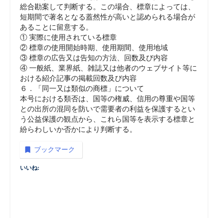
総合勘案して判断する。この場合、標章によっては、
短期間で著名となる蓋然性が高いと認められる場合が
あることに留意する。
① 実際に使用されている標章
② 標章の使用開始時期、使用期間、使用地域
③ 標章の広告又は告知の方法、回数及び内容
④ 一般紙、業界紙、雑誌又は他者のウェブサイト等に
おける紹介記事の掲載回数及び内容
６．「同一又は類似の商標」について
本号における類否は、国等の権威、信用の尊重や国等
との出所の混同を防いで需要者の利益を保護するとい
う公益保護の観点から、これら国等を表示する標章と
紛らわしいか否かにより判断する。
ブックマーク
いいね: