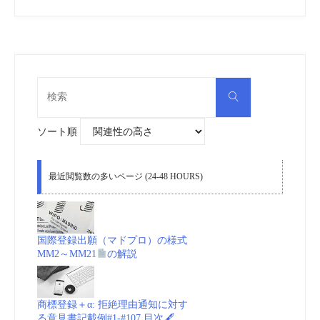
検
検
索
索
対
象:
ソート順
最近閲覧数の多いページ (24-48 HOURS)
国際登録出願（マドプロ）の様式
MM2～MM21
の解説
商標登録＋α: 拒絶理由通知に対す
る意見書記載例#1-#107 目次🖋