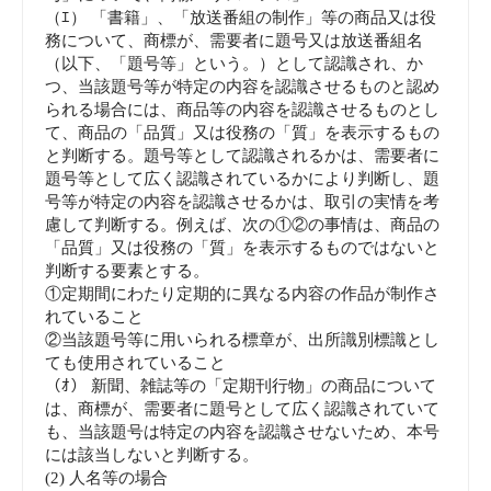
（ｴ） 「書籍」、「放送番組の制作」等の商品又は役
務について、商標が、需要者に題号又は放送番組名
（以下、「題号等」という。）として認識され、か
つ、当該題号等が特定の内容を認識させるものと認め
られる場合には、商品等の内容を認識させるものとし
て、商品の「品質」又は役務の「質」を表示するもの
と判断する。題号等として認識されるかは、需要者に
題号等として広く認識されているかにより判断し、題
号等が特定の内容を認識させるかは、取引の実情を考
慮して判断する。例えば、次の①②の事情は、商品の
「品質」又は役務の「質」を表示するものではないと
判断する要素とする。
①定期間にわたり定期的に異なる内容の作品が制作さ
れていること
②当該題号等に用いられる標章が、出所識別標識とし
ても使用されていること
（ｵ） 新聞、雑誌等の「定期刊行物」の商品について
は、商標が、需要者に題号として広く認識されていて
も、当該題号は特定の内容を認識させないため、本号
には該当しないと判断する。
(2) 人名等の場合