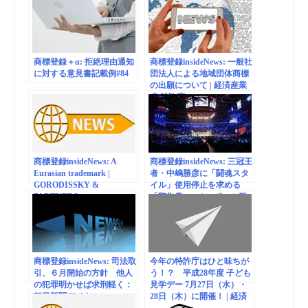
商標登録＋α: 拒絶理由通知
商標登録insideNews: 一般社
に対する意見書記載例#84
団法人による地域団体商標
の出願について | 経済産業
省 特許庁
商標登録insideNews: A
商標登録insideNews: 三冠王
Eurasian trademark |
者・中嶋勝彦に「闘魂スタ
GORODISSKY &
イル」使用停止を求める
PARTNERS
「警告書」… | スポーツ報
知
商標登録insideNews: 司法取
今年の特許庁はひと味ちが
引、６月開始の方針 他人
う！？ 平成28年度 子ども
の犯罪明かせば求刑軽く：
見学デー 7月27日（水）・
朝日新聞デジタル
28日（木）に開催！ | 経済
産業省 特許庁