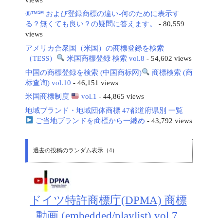
®™℠ および登録商標の違い-何のために表示す
る？無くても良い？の疑問に答えます。
- 80,559
views
アメリカ合衆国（米国）の商標登録を検索
（TESS）
米国商標登録 検索 vol.8
- 54,602 views
中国の商標登録を検索 (中国商标网)
商標検索 (商
标查询) vol.10
- 46,151 views
米国商標制度
vol.1
- 44,865 views
地域ブランド・地域団体商標 47都道府県別 一覧
ご当地ブランドを商標から一纏め
- 43,792 views
過去の投稿のランダム表示（4）
ドイツ特許商標庁(DPMA) 商標
_動画 (embedded/playlist) vol.7