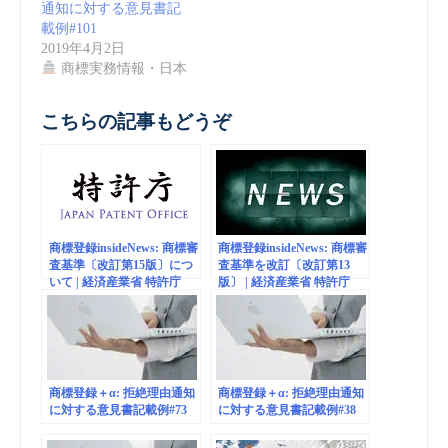
通知に対する意見書記
載例#101
2019年4月2日
商標実務情報・日本
こちらの記事もどうぞ
商標登録insideNews: 商標審
商標登録insideNews: 商標審
査基準〔改訂第15版〕につ
査基準を改訂〔改訂第13
いて | 経済産業省 特許庁
版〕 | 経済産業省 特許庁
商標登録＋α: 拒絶理由通知
商標登録＋α: 拒絶理由通知
に対する意見書記載例#73
に対する意見書記載例#38