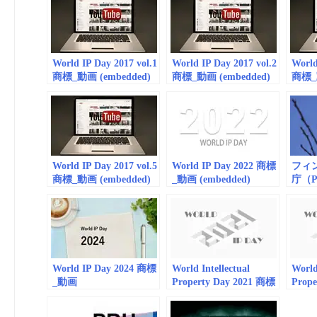
World IP Day 2017 vol.1
World IP Day 2017 vol.2
World
商標_動画 (embedded)
商標_動画 (embedded)
商標_動
World IP Day 2017 vol.5
World IP Day 2022 商標
フィ
商標_動画 (embedded)
_動画 (embedded)
庁（PR
to tr
May 
World IP Day 2024 商標
World Intellectual
World
_動画
Property Day 2021 商標
Prop
(embedded/playlist)
_動画(embedded)
_動画(e
with WIPOD