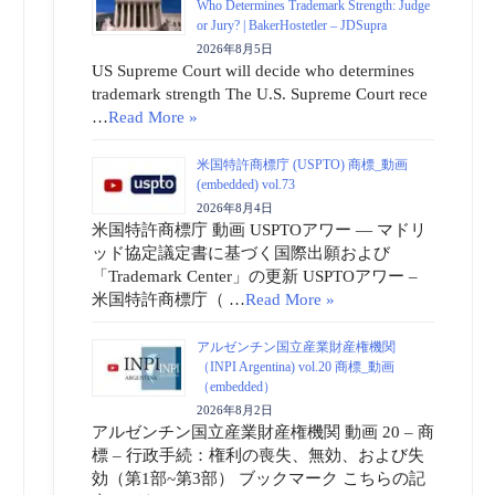
Who Determines Trademark Strength: Judge
or Jury? | BakerHostetler – JDSupra
2026年8月5日
US Supreme Court will decide who determines
trademark strength The U.S. Supreme Court rece
…
Read More »
米国特許商標庁 (USPTO) 商標_動画
(embedded) vol.73
2026年8月4日
米国特許商標庁 動画 USPTOアワー ― マドリ
ッド協定議定書に基づく国際出願および
「Trademark Center」の更新 USPTOアワー –
米国特許商標庁（ …
Read More »
アルゼンチン国立産業財産権機関
（INPI Argentina) vol.20 商標_動画
（embedded）
2026年8月2日
アルゼンチン国立産業財産権機関 動画 20 – 商
標 – 行政手続：権利の喪失、無効、および失
効（第1部~第3部） ブックマーク こちらの記