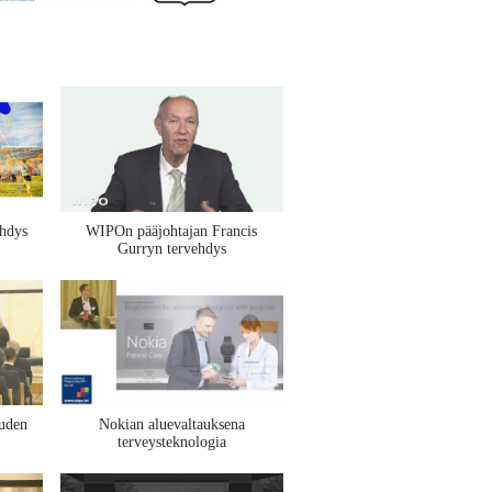
ehdys
WIPOn pääjohtajan Francis
Gurryn tervehdys
uuden
Nokian aluevaltauksena
terveysteknologia