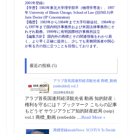
2001年登録）
【学歴】1983年東北大学理学部卒（物理学専攻）、1997
年 University of Illinois Chicago, School of Law (旧JMLS)卒
Juris Doctor (IP Concentration)
【職歴】 1983年から1984年まで大手印刷会社、1984年か
ら1997年まで国内特許事務所および米国法律事務所にそ
れぞれ勤務。1999年に有明国際特許事務所設立
【編集方針】 国内外の商標とその関連情報をわかり易
く、より早く正確に提供し、少しでも実務関係者や関心
が有る方の役に立つことを目指しております。
最近の投稿 (5)
アラブ首長国連邦経済観光省 商標_動画
(embedded) vol.3
2026年8月6日
アラブ首長国連邦経済観光省 動画 知的財産：
権利を守るには？ ブックマーク こちらの記事
もどうぞ サウジアラビア知的財産総局 (saip)
vol.1 商標_動画 (embedde …
Read More »
商標登録insideNews: SCOTUS To Decide