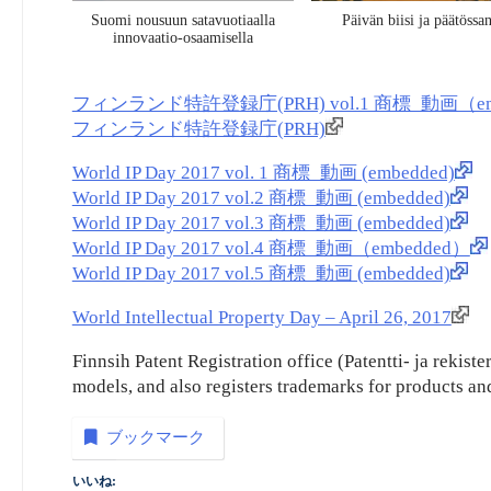
Suomi nousuun satavuotiaalla
Päivän biisi ja päätössa
innovaatio-osaamisella
フィンランド特許登録庁(PRH) vol.1 商標_動画（em
フィンランド特許登録庁(PRH)
World IP Day 2017 vol. 1 商標_動画 (embedded)
World IP Day 2017 vol.2 商標_動画 (embedded)
World IP Day 2017 vol.3 商標_動画 (embedded)
World IP Day 2017 vol.4 商標_動画（embedded）
World IP Day 2017 vol.5 商標_動画 (embedded)
World Intellectual Property Day – April 26, 2017
Finnsih Patent Registration office (Patentti- ja rekiste
models, and also registers trademarks for products an
ブックマーク
いいね: