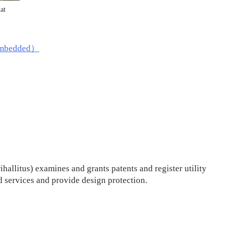
nat
bedded）
rihallitus) examines and grants patents and register utility
d services and provide design protection.