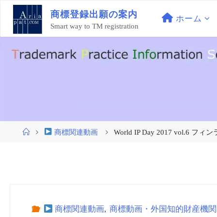
コ
商
標
登
録
出
願
の
案
内
ン
ホーム
Smart way to TM registration
テ
ン
ツ
へ
ス
キ
ッ
プ
ホ
商標関連動画
World IP Day 2017 vol.6
ー
ム
商標関連動画
,
商標動画・外国知的財産機関