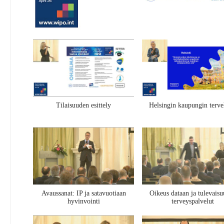
Tilaisuuden esittely
Helsingin kaupungin terv
Avaussanat: IP ja satavuotiaan
Oikeus dataan ja tulevais
hyvinvointi
terveyspalvelut