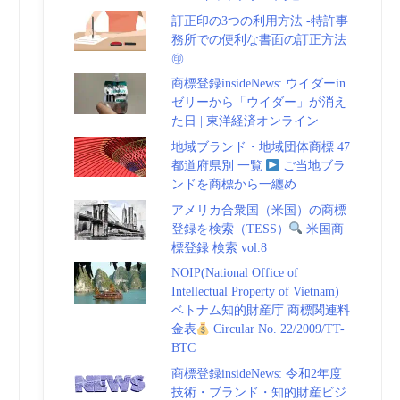
訂正印の3つの利用方法 -特許事
務所での便利な書面の訂正方法
㊞
商標登録insideNews: ウイダーin
ゼリーから「ウイダー」が消え
た日 | 東洋経済オンライン
地域ブランド・地域団体商標 47
都道府県別 一覧
ご当地ブラ
ンドを商標から一纏め
アメリカ合衆国（米国）の商標
登録を検索（TESS）
米国商
標登録 検索 vol.8
NOIP(National Office of
Intellectual Property of Vietnam)
ベトナム知的財産庁 商標関連料
金表
Circular No. 22/2009/TT-
BTC
商標登録insideNews: 令和2年度
技術・ブランド・知的財産ビジ