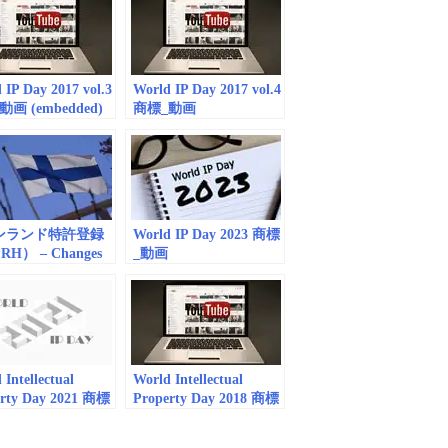
 IP Day 2017 vol.3
World IP Day 2017 vol.4
画 (embedded)
商標_動画
（embedded）
ンランド特許登録
World IP Day 2023 商標
H） – Changes
_動画
ademark fees on 1
(embedded/playlist)
2017
 Intellectual
World Intellectual
erty Day 2021 商標
Property Day 2018 商標
mbedded) vol. 2
_動画(embedded)