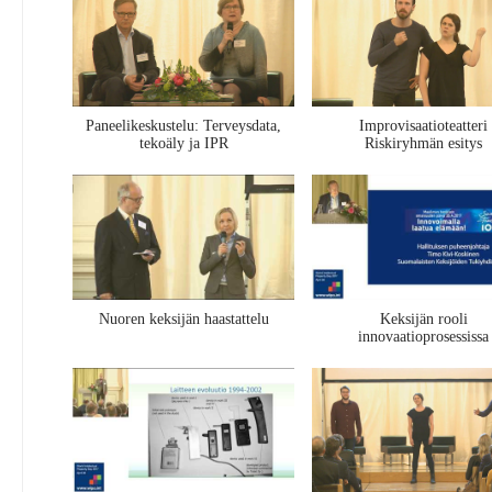
Paneelikeskustelu: Terveysdata,
Improvisaatioteatteri
tekoäly ja IPR
Riskiryhmän esitys
Nuoren keksijän haastattelu
Keksijän rooli
innovaatioprosessissa