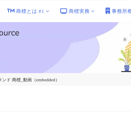
商標とは #1
商標実務
事務所
 フィンランド 商標_動画（embedded）