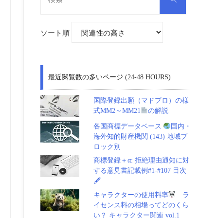
対
索
象:
ソート順
最近閲覧数の多いページ (24-48 HOURS)
国際登録出願（マドプロ）の様
式MM2～MM21
の解説
各国商標データベース
国内・
海外知的財産機関 (143) 地域ブ
ロック別
商標登録＋α: 拒絶理由通知に対
する意見書記載例#1-#107 目次
🖋
キャラクターの使用料率
ラ
イセンス料の相場ってどのくら
い？ キャラクター関連 vol.1