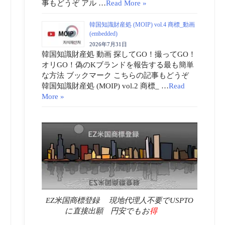
事もどうぞ アル …
Read More »
韓国知識財産処 (MOIP) vol.4 商標_動画
(embedded)
2026年7月31日
韓国知識財産処 動画 探してGO！撮ってGO！
オリGO！偽のKブランドを報告する最も簡単
な方法 ブックマーク こちらの記事もどうぞ
韓国知識財産処 (MOIP) vol.2 商標_ …
Read
More »
EZ米国商標登録 現地代理人不要でUSPTO
に直接出願 円安でもお
得