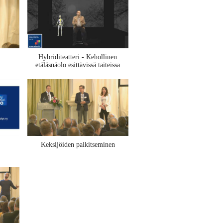
Hybriditeatteri - Kehollinen
etäläsnäolo esittävissä taiteissa
Keksijöiden palkitseminen