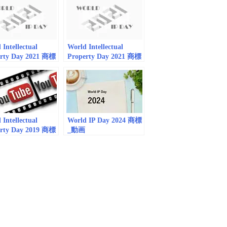
 Intellectual
World Intellectual
erty Day 2021 商標
Property Day 2021 商標
mbedded) vol. 2
_動画(embedded)
 Intellectual
World IP Day 2024 商標
erty Day 2019 商標
_動画
embedded)
(embedded/playlist)
with WIPOD