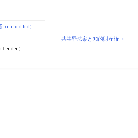
（embedded）
共謀罪法案と知的財産権
mbedded)