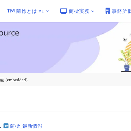
商標とは #1
商標実務
事務所
動画 (embedded)
,
商標_最新情報