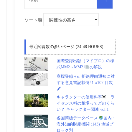
対
索
象:
ソート順
最近閲覧数の多いページ (24-48 HOURS)
国際登録出願（マドプロ）の様
式MM2～MM21
の解説
商標登録＋α: 拒絶理由通知に対
する意見書記載例#1-#107 目次
🖋
キャラクターの使用料率
ラ
イセンス料の相場ってどのくら
い？ キャラクター関連 vol.1
各国商標データベース
国内・
海外知的財産機関 (143) 地域ブ
ロック別