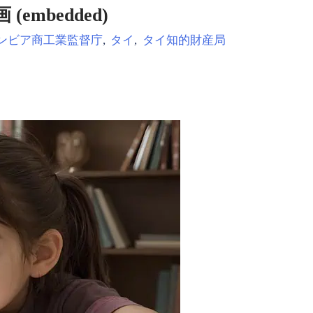
画 (embedded)
ンビア商工業監督庁
,
タイ
,
タイ知的財産局