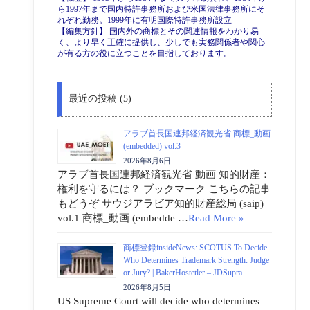
ら1997年まで国内特許事務所および米国法律事務所にそ
れぞれ勤務。1999年に有明国際特許事務所設立
【編集方針】 国内外の商標とその関連情報をわかり易
く、より早く正確に提供し、少しでも実務関係者や関心
が有る方の役に立つことを目指しております。
最近の投稿 (5)
アラブ首長国連邦経済観光省 商標_動画
(embedded) vol.3
2026年8月6日
アラブ首長国連邦経済観光省 動画 知的財産：
権利を守るには？ ブックマーク こちらの記事
もどうぞ サウジアラビア知的財産総局 (saip)
vol.1 商標_動画 (embedde …
Read More »
商標登録insideNews: SCOTUS To Decide
Who Determines Trademark Strength: Judge
or Jury? | BakerHostetler – JDSupra
2026年8月5日
US Supreme Court will decide who determines