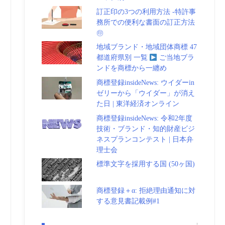
訂正印の3つの利用方法 -特許事
務所での便利な書面の訂正方法
㊞
地域ブランド・地域団体商標 47
都道府県別 一覧
ご当地ブラ
ンドを商標から一纏め
商標登録insideNews: ウイダーin
ゼリーから「ウイダー」が消え
た日 | 東洋経済オンライン
商標登録insideNews: 令和2年度
技術・ブランド・知的財産ビジ
ネスプランコンテスト | 日本弁
理士会
標準文字を採用する国 (50ヶ国)
商標登録＋α: 拒絶理由通知に対
する意見書記載例#1