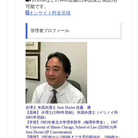
可能です。
オンサイト料金見積
管理者プロフィール
弁理士 米国弁護士 Juris Doctor 佐藤 勝
【資格】 弁理士(1986年登録)、米国弁護士（イリノイ州
2001年登録）
【学歴】1983年東北大学理学部卒（物理学専攻）、1997
年 University of Illinois Chicago, School of Law (旧JMLS)卒
Juris Doctor (IP Concentration)
【職歴】 1983年から1984年まで大手印刷会社、1984年か