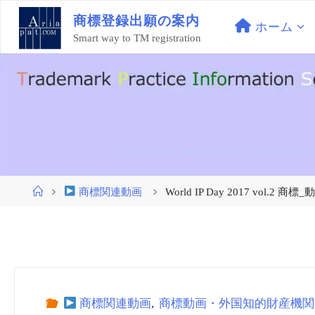
コ
商
標
登
録
出
願
の
案
内
ン
ホーム
Smart way to TM registration
テ
ン
ツ
へ
ス
キ
ッ
プ
ホ
商標関連動画
World IP Day 2017 vol.2 商標_
ー
ム
商標関連動画
,
商標動画・外国知的財産機関