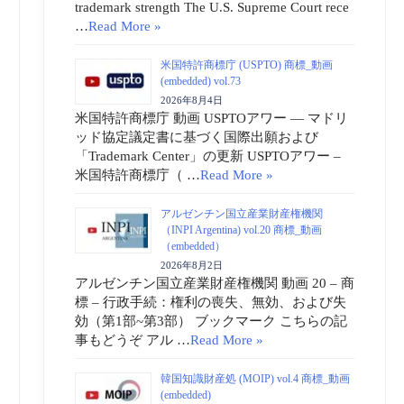
trademark strength The U.S. Supreme Court rece
…
Read More »
米国特許商標庁 (USPTO) 商標_動画
(embedded) vol.73
2026年8月4日
米国特許商標庁 動画 USPTOアワー ― マドリ
ッド協定議定書に基づく国際出願および
「Trademark Center」の更新 USPTOアワー –
米国特許商標庁（ …
Read More »
アルゼンチン国立産業財産権機関
（INPI Argentina) vol.20 商標_動画
（embedded）
2026年8月2日
アルゼンチン国立産業財産権機関 動画 20 – 商
標 – 行政手続：権利の喪失、無効、および失
効（第1部~第3部） ブックマーク こちらの記
事もどうぞ アル …
Read More »
韓国知識財産処 (MOIP) vol.4 商標_動画
(embedded)