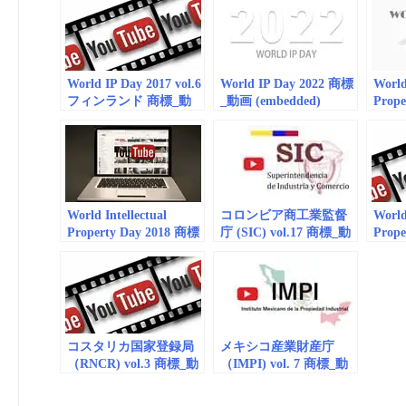
World IP Day 2017 vol.6
World IP Day 2022 商標
World
フィンランド 商標_動
_動画 (embedded)
Prop
画（embedded）
_動画(e
World Intellectual
コロンビア商工業監督
World
Property Day 2018 商標
庁 (SIC) vol.17 商標_動
Prop
_動画(embedded)
画（embedded）
_動画(
コスタリカ国家登録局
メキシコ産業財産庁
（RNCR) vol.3 商標_動
（IMPI) vol. 7 商標_動
画(embedded)
画（embedded）