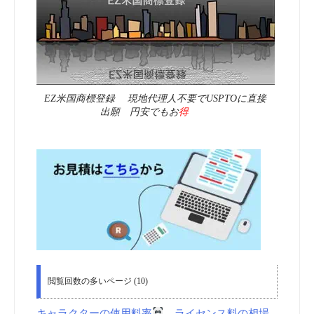
EZ米国商標登録 現地代理人不要でUSPTOに直接
出願 円安でもお
得
閲覧回数の多いページ (10)
キャラクターの使用料率
ライセンス料の相場