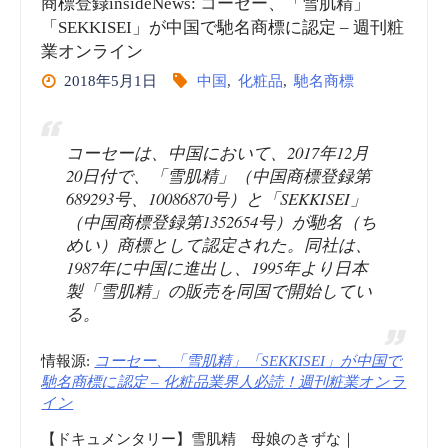
商標登録insideNews: コーセー、「雪肌精」
「SEKKISEI」が中国で馳名商標に認定 – 週刊粧
業オンライン
2018年5月1日
中国
,
化粧品
,
馳名商標
コーセーは、中国において、2017年12月
20日付で、「雪肌精」（中国商標登録第
689293号、10086870号）と「SEKKISEI」
（中国商標登録第1352654号）が馳名（ち
めい）商標として認定された。同社は、
1987年に中国に進出し、1995年より日本
製「雪肌精」の販売を同国で開始してい
る。
情報源:
コーセー、「雪肌精」「SEKKISEI」が中国で
馳名商標に認定 – 化粧品業界人必読！週刊粧業オンラ
イン
【ドキュメンタリー】雪肌精 母娘のきずな｜