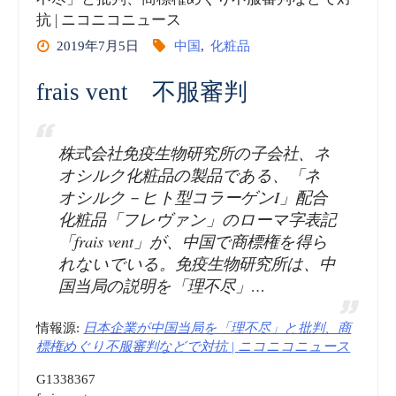
抗 | ニコニコニュース
Japan
2019年7月5日
中国
,
化粧品
company
frais vent 不服審判
sues
two
株式会社免疫生物研究所の子会社、ネ
オシルク化粧品の製品である、「ネ
cosmetic
オシルク－ヒト型コラーゲンI」配合
化粧品「フレヴァン」のローマ字表記
stores
「frais vent」が、中国で商標権を得ら
れないでいる。免疫生物研究所は、中
on
国当局の説明を「理不尽」…
Saipan
情報源:
日本企業が中国当局を「理不尽」と批判、商
for
標権めぐり不服審判などで対抗 | ニコニコニュース
G1338367
trademark