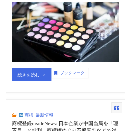
ブックマーク
“商
続きを読む
標
登
録
商標_最新情報
商標登録insideNews: 日本企業が中国当局を「理
insideNews:
不尽」と批判、商標権めぐり不服審判などで対