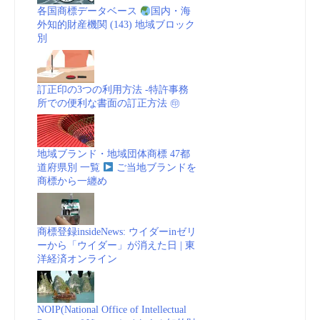
各国商標データベース
国内・海
外知的財産機関 (143) 地域ブロック
別
訂正印の3つの利用方法 -特許事務
所での便利な書面の訂正方法 ㊞
地域ブランド・地域団体商標 47都
道府県別 一覧
ご当地ブランドを
商標から一纏め
商標登録insideNews: ウイダーinゼリ
ーから「ウイダー」が消えた日 | 東
洋経済オンライン
NOIP(National Office of Intellectual