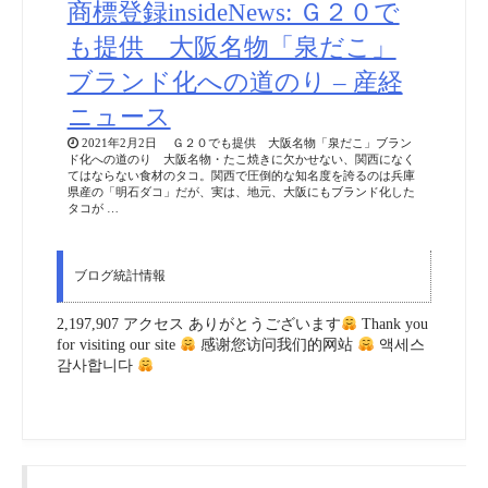
商標登録insideNews: Ｇ２０で
も提供 大阪名物「泉だこ」
ブランド化への道のり – 産経
ニュース
2021年2月2日 Ｇ２０でも提供 大阪名物「泉だこ」ブラン
ド化への道のり 大阪名物・たこ焼きに欠かせない、関西になく
てはならない食材のタコ。関西で圧倒的な知名度を誇るのは兵庫
県産の「明石ダコ」だが、実は、地元、大阪にもブランド化した
タコが …
ブログ統計情報
2,197,907 アクセス ありがとうございます
Thank you
for visiting our site
感谢您访问我们的网站
액세스
감사합니다