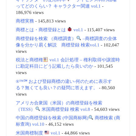
ってどのくらい？ キャラクター関連 vol.1
-
186,976 views
商標実務
- 145,813 views
商標とは・商標登録とは
vol.1
- 115,407 views
商標登録を検索 （商標調査）
–商標調査の全体
像を分かり易く解説 商標登録 検索vol.1
- 102,047
views
税法と商標権
vol.1 会計処理 – 権利取得や譲渡時
に勘定科目にどう記載したら良いのか
- 101,545
views
®™℠ および登録商標の違い-何のために表示す
る？無くても良い？の疑問に答えます。
- 80,560
views
アメリカ合衆国（米国）の商標登録を検索
（TESS）
米国商標登録 検索 vol.8
- 54,603 views
中国の商標登録を検索 (中国商标网)
商標検索 (商
标查询) vol.10
- 46,152 views
米国商標制度
vol.1
- 44,866 views