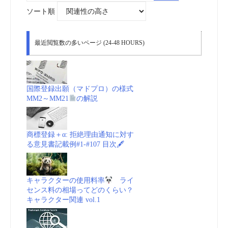
象:
ソート順
最近閲覧数の多いページ (24-48 HOURS)
国際登録出願（マドプロ）の様式
MM2～MM21
の解説
商標登録＋α: 拒絶理由通知に対す
る意見書記載例#1-#107 目次🖋
キャラクターの使用料率
ライ
センス料の相場ってどのくらい？
キャラクター関連 vol.1