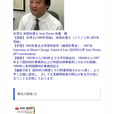
弁理士 米国弁護士 Juris Doctor 佐藤 勝
【資格】 弁理士(1986年登録)、米国弁護士（イリノイ州 2001年
登録）
【学歴】1983年東北大学理学部卒（物理学専攻）、1997年
University of Illinois Chicago, School of Law (旧JMLS)卒 Juris Doctor
(IP Concentration)
【職歴】 1983年から1984年まで大手印刷会社、1984年から1997
年まで国内特許事務所および米国法律事務所にそれぞれ勤務。
1999年に有明国際特許事務所設立
【編集方針】 国内外の商標とその関連情報をわかり易く、より
早く正確に提供し、少しでも実務関係者や関心が有る方の役に
立つことを目指しております。
最近の投稿 (5)