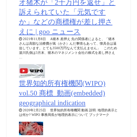
オ猪木が「2千万円を返せ」と
訴えられていた「元気です
か」などの商標権が差し押さ
えに | goo ニュース
2021年11月8日 A猪木 差押え 先の関係者によると、「猪木
さんは高額な治療費が嵩（かさ）んだ事情もあって、懐具合は逼
迫しています。とても3500万円なんて支払えません」 このため
湯川氏側は3月末、猪木のマネジメント会社の株式を差し押さえ
…
世界知的所有権機関(WIPO)
vol.50 商標_動画(embedded)
geographical indication
2020年2月25日 世界知的所有権機関 動画 説明: 地理的表示と
は何か? WIPO 事務局長が地理的表示について ブックマーク