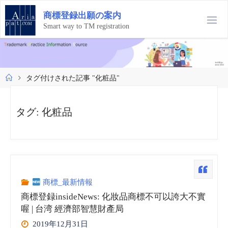
コ
商
標
登
録
出
願
の
案
内
ン
テ
Smart way to TM registration
ン
ツ
へ
ス
ホ
タグ付けされた記事 "化粧品"
キ
ー
ッ
ム
プ
タグ:
化粧品
商標_最新情報
商標登録insideNews: 化妝品商標不可以誇大不實
喔 | 台湾 經濟部智慧財產局
2019年12月31日