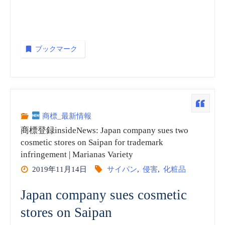
ブックマーク
商標_最新情報
商標登録insideNews: Japan company sues two
cosmetic stores on Saipan for trademark
infringement | Marianas Variety
2019年11月14日
サイパン
,
侵害
,
化粧品
Japan company sues cosmetic
stores on Saipan