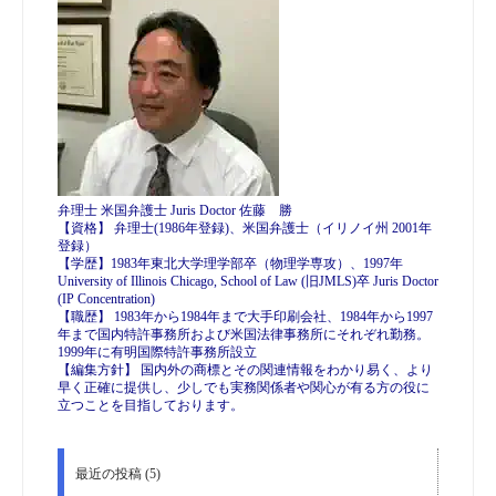
弁理士 米国弁護士 Juris Doctor 佐藤 勝
【資格】 弁理士(1986年登録)、米国弁護士（イリノイ州 2001年
登録）
【学歴】1983年東北大学理学部卒（物理学専攻）、1997年
University of Illinois Chicago, School of Law (旧JMLS)卒 Juris Doctor
(IP Concentration)
【職歴】 1983年から1984年まで大手印刷会社、1984年から1997
年まで国内特許事務所および米国法律事務所にそれぞれ勤務。
1999年に有明国際特許事務所設立
【編集方針】 国内外の商標とその関連情報をわかり易く、より
早く正確に提供し、少しでも実務関係者や関心が有る方の役に
立つことを目指しております。
最近の投稿 (5)