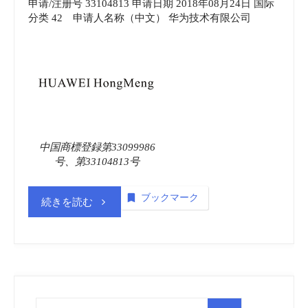
申请/注册号 33104813 申请日期 2018年08月24日 国际
分类 42 申请人名称（中文） 华为技术有限公司
中国商標登録第33099986
号、第33104813号
ブックマーク
“商
続きを読む
標
登
録
検