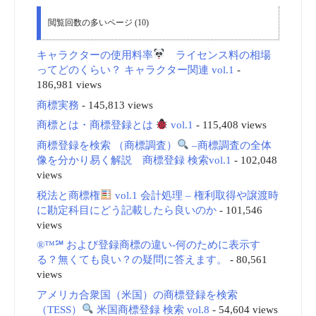
閲覧回数の多いページ (10)
キャラクターの使用料率
ライセンス料の相場
ってどのくらい？ キャラクター関連 vol.1
-
186,981 views
商標実務
- 145,813 views
商標とは・商標登録とは
vol.1
- 115,408 views
商標登録を検索 （商標調査）
–商標調査の全体
像を分かり易く解説 商標登録 検索vol.1
- 102,048
views
税法と商標権
vol.1 会計処理 – 権利取得や譲渡時
に勘定科目にどう記載したら良いのか
- 101,546
views
®™℠ および登録商標の違い-何のために表示す
る？無くても良い？の疑問に答えます。
- 80,561
views
アメリカ合衆国（米国）の商標登録を検索
（TESS）
米国商標登録 検索 vol.8
- 54,604 views