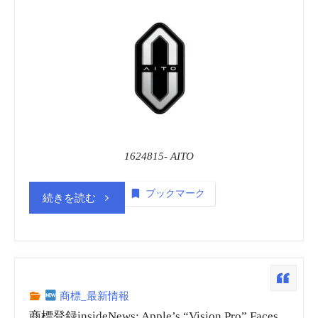
1624815- AITO
ブックマーク
“商
続きを読む
標
登
録
商標_最新情報
商標登録insideNews: Apple’s “Vision Pro” Faces