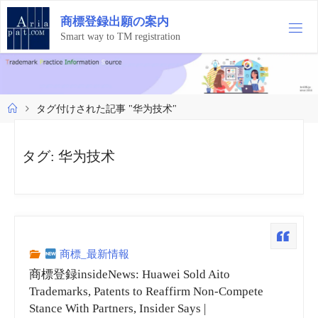
コ
商
標
登
録
出
願
の
案
内
ン
テ
Smart way to TM registration
ン
ツ
へ
ス
ホ
タグ付けされた記事 "华为技术"
キ
ー
ッ
ム
プ
タグ:
华为技术
商標_最新情報
商標登録insideNews: Huawei Sold Aito
Trademarks, Patents to Reaffirm Non-Compete
Stance With Partners, Insider Says |