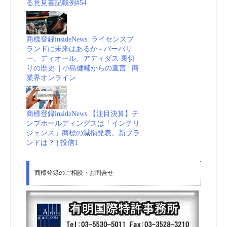
る意見書記載例#54
BUSINESS
INSIDER
商標登録insideNews: ライセンスブ
ランドに未来はあるか - バーバリ
ー、ディオール、アディダス 裏切
JAPAN”
りの歴史 | 小島健輔からの直言 | 商
業界オンライン
商標登録insideNews 【注目決算】テ
ンプホールディングスは「インテリ
ジェンス」商標の減損発表。新ブラ
ンドは？ | 投信1
商標登録のご相談・お問合せ