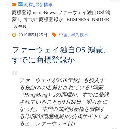
商標_最新情報
商標登録insideNews: ファーウェイ独自OS｢鴻
蒙｣、すでに商標登録か | BUSINESS INSIDER
JAPAN
2019年5月25日
中国
,
华为技术
ファーウェイ独自OS 鴻蒙、
すでに商標登録か
ファーウェイが2019年秋にも投入す
る独自OSの名前とされている｢鴻蒙
（HongMeng）｣の商標が、すでに登録
されていることが5月24日、明らかに
なった。 中国の知的財産権を管轄す
る｢国家知識産権局｣の公式サイトによ
ると、ファーウェイは｢