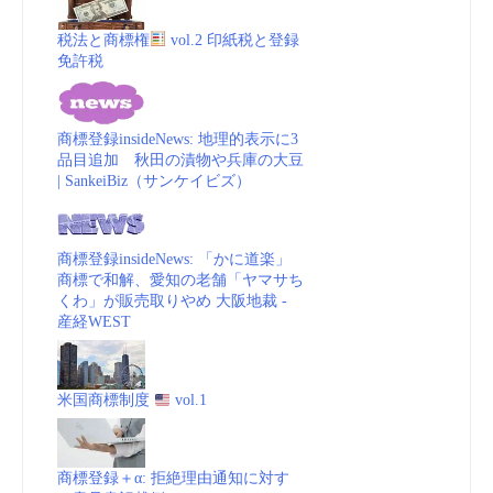
蒙｣、
税法と商標権
vol.2 印紙税と登録
免許税
す
で
商標登録insideNews: 地理的表示に3
品目追加 秋田の漬物や兵庫の大豆
に
| SankeiBiz（サンケイビズ）
商
商標登録insideNews: 「かに道楽」
標
商標で和解、愛知の老舗「ヤマサち
くわ」が販売取りやめ 大阪地裁 -
産経WEST
登
録
米国商標制度
vol.1
か
|
商標登録＋α: 拒絶理由通知に対す