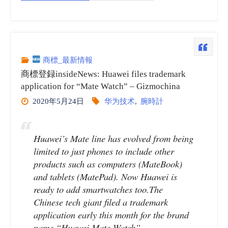
標
登
録
商標_最新情報
商標登録insideNews: Huawei files trademark
insideNews:
application for “Mate Watch” – Gizmochina
2020年5月24日
华为技术
,
腕時計
Apple’s
“Vision
Huawei’s Mate line has evolved from being
limited to just phones to include other
Pro”
products such as computers (MateBook)
Faces
and tablets (MatePad). Now Huawei is
ready to add smartwatches too.The
Trademark
Chinese tech giant filed a trademark
application early this month for the brand
Uncertainty
name “Huawei Mate Watch”.