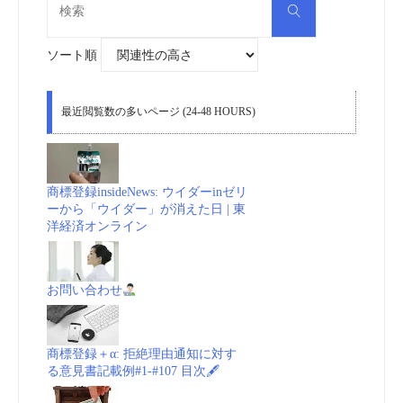
検
索
insideNews:
索
対
象:
ソート順
フ
ァ
最近閲覧数の多いページ (24-48 HOURS)
ー
ウ
商標登録insideNews: ウイダーinゼリ
ーから「ウイダー」が消えた日 | 東
ェ
洋経済オンライン
イ
お問い合わせ
独
自
商標登録＋α: 拒絶理由通知に対す
る意見書記載例#1-#107 目次🖋
OS｢鴻