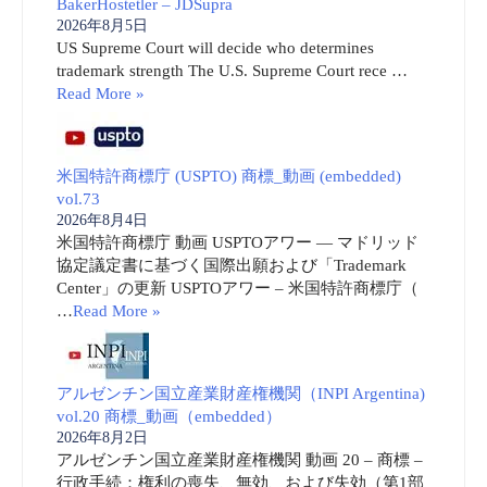
BakerHostetler – JDSupra
2026年8月5日
US Supreme Court will decide who determines
trademark strength The U.S. Supreme Court rece …
Read More »
米国特許商標庁 (USPTO) 商標_動画 (embedded)
vol.73
2026年8月4日
米国特許商標庁 動画 USPTOアワー ― マドリッド
協定議定書に基づく国際出願および「Trademark
Center」の更新 USPTOアワー – 米国特許商標庁（
…
Read More »
アルゼンチン国立産業財産権機関（INPI Argentina)
vol.20 商標_動画（embedded）
2026年8月2日
アルゼンチン国立産業財産権機関 動画 20 – 商標 –
行政手続：権利の喪失、無効、および失効（第1部