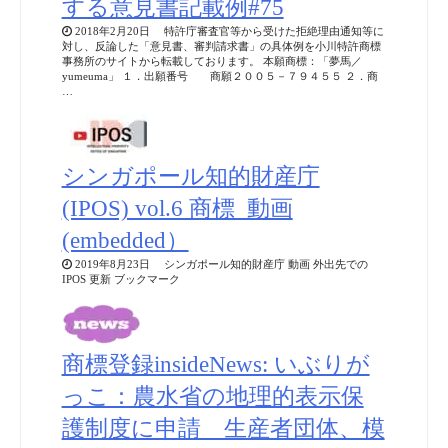
する意見書記載例#75
2018年2月20日 特許庁審査官等から受けた拒絶理由通知等に
対し、反論した「意見書、審判請求書」の具体例を小川特許商標
事務所のサイトから転載しております。 本願商標：「夢馬／
yumeuma」 １．出願番号 商願２００５－７９４５５ ２．商
…
シンガポール知的財産庁
(IPOS) vol.6 商標_動画
(embedded）
2019年8月23日 シンガポール知的財産庁 動画 外出先での
IPOS 更新 ブックマーク
商標登録insideNews: いぶりが
っこ：農水省の地理的表示保
護制度に申請 生産者団体、模