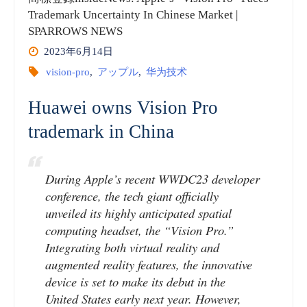
insideNews:
Trademark Uncertainty In Chinese Market |
SPARROWS NEWS
Huawei
2023年6月14日
Sold
vision-pro
,
アップル
,
华为技术
Aito
Huawei owns Vision Pro
trademark in China
Trademarks,
Patents
During Apple’s recent WWDC23 developer
to
conference, the tech giant officially
unveiled its highly anticipated spatial
Reaffirm
computing headset, the “Vision Pro.”
Integrating both virtual reality and
Non-
augmented reality features, the innovative
device is set to make its debut in the
Compete
United States early next year. However,