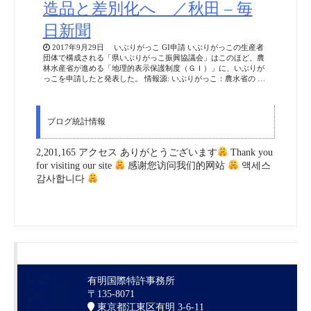
造品と差別化へ ／秋田 – 毎
日新聞
2017年9月29日 いぶりがっこ GI申請 いぶりがっこの生産者
団体で構成される「県いぶりがっこ振興協議会」はこのほど、農
林水産省が進める「地理的表示保護制度（ＧＩ）」に、いぶりが
っこを申請したと発表した。 情報源: いぶりがっこ：農水省の …
ブログ統計情報
2,201,165 アクセス ありがとうございます
Thank you
for visiting our site
感谢您访问我们的网站
액세스
감사합니다
有明国際特許事務所
〒135-8071
東京都江東区有明 3-6-11