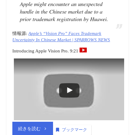
Apple might encounter an unexpected
Stance
hurdle in the Chinese market due to a
With
prior trademark registration by Huawei.
Partners,
情報源:
Apple’s “Vision Pro” Faces Trademark
Uncertainty In Chinese Market | SPARROWS NEWS
Insider
Introducing Apple Vision Pro. 9:21
Says
|
yicaiglobal.com”
“商
続きを読む
ブックマーク