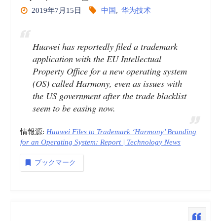
2019年7月15日
中国
,
华为技术
Huawei has reportedly filed a trademark
application with the EU Intellectual
Property Office for a new operating system
(OS) called Harmony, even as issues with
the US government after the trade blacklist
seem to be easing now.
情報源:
Huawei Files to Trademark ‘Harmony’ Branding
for an Operating System: Report | Technology News
ブックマーク