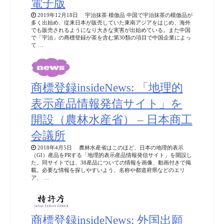
電子版
2019年12月18日 宇治抹茶 模倣品 中国で宇治抹茶の模倣品が
多く出始め、従来日本が販売していた東南アジアをはじめ、海外
でも販売されるようになり大きな実害が出始めている。また中国
で「宇治」の商標登録が茶を含む第30類の項目で中国企業によっ
て …
商標登録insideNews: 「地理的
表示産品情報発信サイト」を
開設（農林水産省） – 日本商工
会議所
2018年4月5日 農林水産省はこのほど、日本の地理的表示
（GI）産品をPRする「地理的表示産品情報発信サイト」を開設し
た。同サイトでは、38産品についての情報を画像、動画付きで掲
載。必要な情報を探しやすいよう、名称や都道府県などのエリ
ア、 …
商標登録insideNews: 外国出願