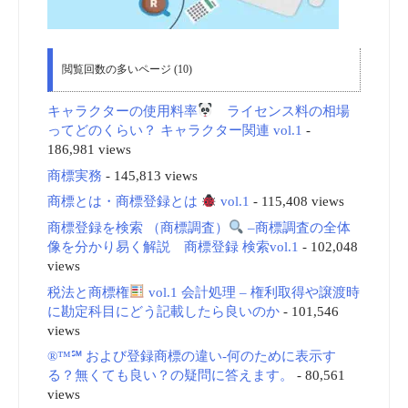
閲覧回数の多いページ (10)
キャラクターの使用料率
ライセンス料の相場
ってどのくらい？ キャラクター関連 vol.1
-
186,981 views
商標実務
- 145,813 views
商標とは・商標登録とは
vol.1
- 115,408 views
商標登録を検索 （商標調査）
–商標調査の全体
像を分かり易く解説 商標登録 検索vol.1
- 102,048
views
税法と商標権
vol.1 会計処理 – 権利取得や譲渡時
に勘定科目にどう記載したら良いのか
- 101,546
views
®™℠ および登録商標の違い-何のために表示す
る？無くても良い？の疑問に答えます。
- 80,561
views