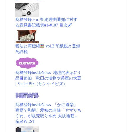
省
商
商標登録＋α: 拒絶理由通知に対す
る意見書記載例#1-#107 目次🖋
標
_
税法と商標権
vol.2 印紙税と登録
免許税
動
画
商標登録insideNews: 地理的表示に3
品目追加 秋田の漬物や兵庫の大豆
(embedded)
| SankeiBiz（サンケイビズ）
vol.
商標登録insideNews: 「かに道楽」
1”
商標で和解、愛知の老舗「ヤマサち
くわ」が販売取りやめ 大阪地裁 -
産経WEST