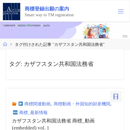
コ
商
標
登
録
出
願
の
案
内
ン
テ
Smart way to TM registration
ン
ツ
へ
ス
ホ
タグ付けされた記事 "カザフスタン共和国法務省"
キ
ー
ッ
ム
プ
タグ:
カザフスタン共和国法務省
商標関連動画
,
商標動画・外国知的財産機関
,
商標_最新情報
カザフスタン共和国法務省 商標_動画
(embedded) vol. 1