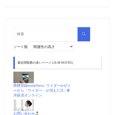
ザ
フ
ス
検
検
索
タ
索
対
象:
ソート順
ン
共
最近閲覧数の多いページ (24-48 HOURS)
和
国
商標登録insideNews: ウイダーinゼリ
ーから「ウイダー」が消えた日 | 東
法
洋経済オンライン
務
お問い合わせ