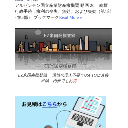
アルゼンチン国立産業財産権機関 動画 20 – 商標 –
行政手続：権利の喪失、無効、および失効（第1部
~第3部） ブックマーク
Read More »
EZ米国商標登録 現地代理人不要でUSPTOに直接
出願 円安でもお
得