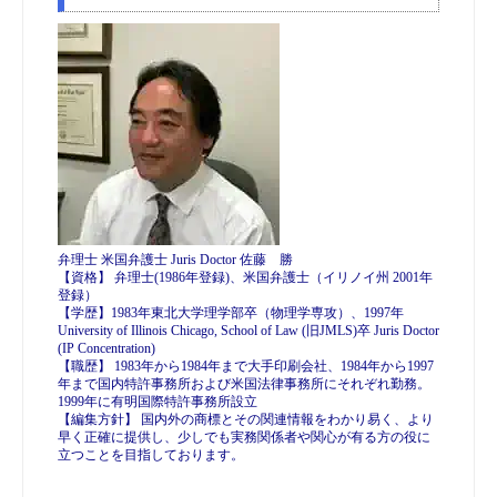
弁理士 米国弁護士 Juris Doctor 佐藤 勝
【資格】 弁理士(1986年登録)、米国弁護士（イリノイ州 2001年
登録）
【学歴】1983年東北大学理学部卒（物理学専攻）、1997年
University of Illinois Chicago, School of Law (旧JMLS)卒 Juris Doctor
(IP Concentration)
【職歴】 1983年から1984年まで大手印刷会社、1984年から1997
年まで国内特許事務所および米国法律事務所にそれぞれ勤務。
1999年に有明国際特許事務所設立
【編集方針】 国内外の商標とその関連情報をわかり易く、より
早く正確に提供し、少しでも実務関係者や関心が有る方の役に
立つことを目指しております。