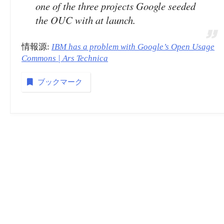
one of the three projects Google seeded
the OUC with at launch.
情報源:
IBM has a problem with Google’s Open Usage
Commons | Ars Technica
ブックマーク