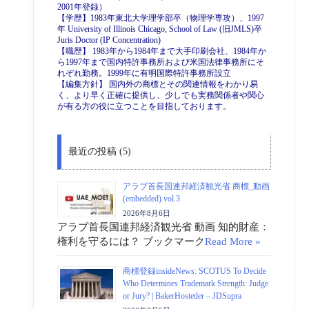
2001年登録）
【学歴】1983年東北大学理学部卒（物理学専攻）、1997
年 University of Illinois Chicago, School of Law (旧JMLS)卒
Juris Doctor (IP Concentration)
【職歴】 1983年から1984年まで大手印刷会社、1984年か
ら1997年まで国内特許事務所および米国法律事務所にそ
れぞれ勤務。1999年に有明国際特許事務所設立
【編集方針】 国内外の商標とその関連情報をわかり易
く、より早く正確に提供し、少しでも実務関係者や関心
が有る方の役に立つことを目指しております。
最近の投稿 (5)
アラブ首長国連邦経済観光省 商標_動画
(embedded) vol.3
2026年8月6日
アラブ首長国連邦経済観光省 動画 知的財産：
権利を守るには？ ブックマーク
Read More »
商標登録insideNews: SCOTUS To Decide
Who Determines Trademark Strength: Judge
or Jury? | BakerHostetler – JDSupra