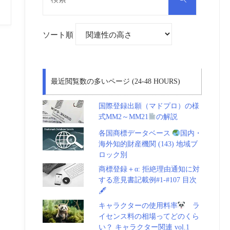
対
索
象:
ソート順
最近閲覧数の多いページ (24-48 HOURS)
国際登録出願（マドプロ）の様
式MM2～MM21
の解説
各国商標データベース
国内・
海外知的財産機関 (143) 地域ブ
ロック別
商標登録＋α: 拒絶理由通知に対
する意見書記載例#1-#107 目次
🖋
キャラクターの使用料率
ラ
イセンス料の相場ってどのくら
い？ キャラクター関連 vol.1