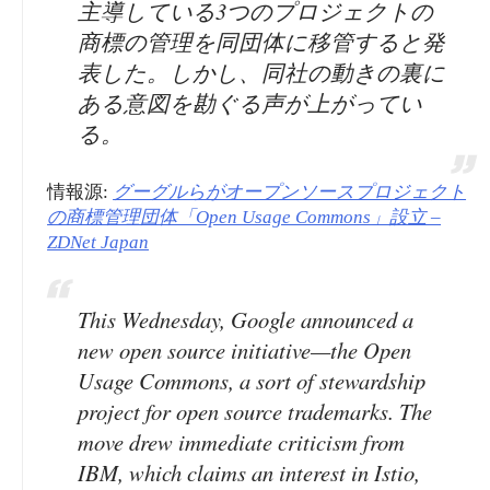
主導している3つのプロジェクトの
商標の管理を同団体に移管すると発
表した。しかし、同社の動きの裏に
ある意図を勘ぐる声が上がってい
る。
情報源:
グーグルらがオープンソースプロジェクト
の商標管理団体「Open Usage Commons」設立 –
ZDNet Japan
This Wednesday, Google announced a
new open source initiative—the Open
Usage Commons, a sort of stewardship
project for open source trademarks. The
move drew immediate criticism from
IBM, which claims an interest in Istio,