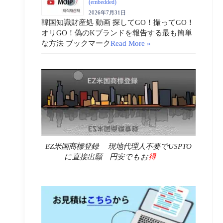
(embedded)
2026年7月31日
韓国知識財産処 動画 探してGO！撮ってGO！
オリGO！偽のKブランドを報告する最も簡単
な方法 ブックマーク
Read More »
EZ米国商標登録 現地代理人不要でUSPTO
に直接出願 円安でもお
得