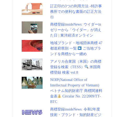
訂正印の3つの利用方法 -特許事
務所での便利な書面の訂正方法
㊞
商標登録insideNews: ウイダーin
ゼリーから「ウイダー」が消え
た日 | 東洋経済オンライン
地域ブランド・地域団体商標 47
都道府県別 一覧
ご当地ブラ
ンドを商標から一纏め
アメリカ合衆国（米国）の商標
登録を検索（TESS）
米国商
標登録 検索 vol.8
NOIP(National Office of
Intellectual Property of Vietnam)
ベトナム知的財産庁 商標関連料
金表
Circular No. 22/2009/TT-
BTC
商標登録insideNews: 令和2年度
技術・ブランド・知的財産ビジ