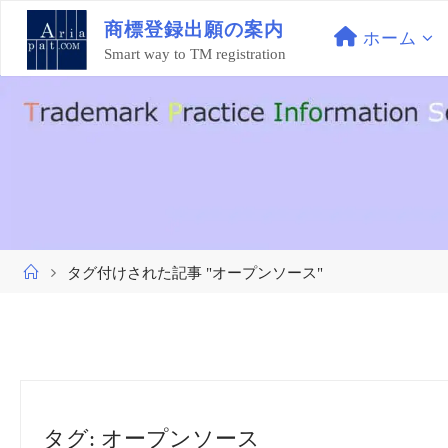
コ
商
標
登
録
出
願
の
案
内
ン
ホーム
Smart way to TM registration
テ
ン
ツ
へ
ス
キ
ッ
プ
ホ
タグ付けされた記事 "オープンソース"
ー
ム
タグ:
オープンソース