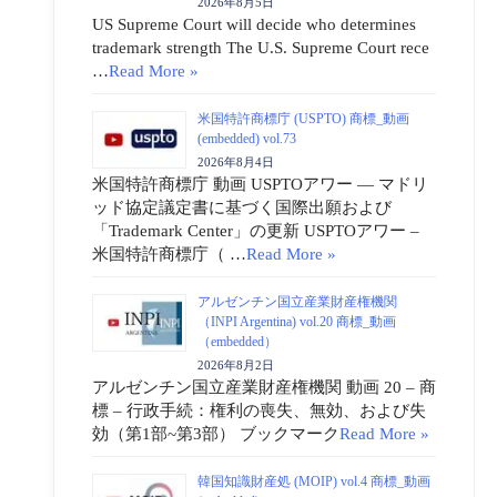
2026年8月5日
US Supreme Court will decide who determines
trademark strength The U.S. Supreme Court rece
…
Read More »
米国特許商標庁 (USPTO) 商標_動画
(embedded) vol.73
2026年8月4日
米国特許商標庁 動画 USPTOアワー ― マドリ
ッド協定議定書に基づく国際出願および
「Trademark Center」の更新 USPTOアワー –
米国特許商標庁（ …
Read More »
アルゼンチン国立産業財産権機関
（INPI Argentina) vol.20 商標_動画
（embedded）
2026年8月2日
アルゼンチン国立産業財産権機関 動画 20 – 商
標 – 行政手続：権利の喪失、無効、および失
効（第1部~第3部） ブックマーク
Read More »
韓国知識財産処 (MOIP) vol.4 商標_動画