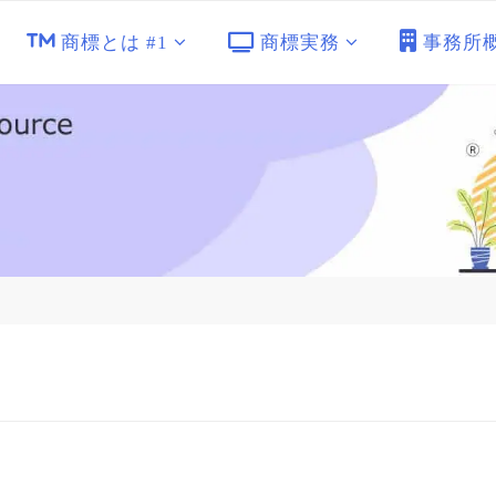
商標とは #1
商標実務
事務所