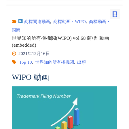
知
的
商標関連動画
,
商標動画・WIPO
,
商標動画・
国際
所
世界知的所有権機関(WIPO) vol.68 商標_動画
(embedded)
有
2021年12月16日
権
Top 10
,
世界知的所有権機関
,
出願
機
WIPO 動画
関
(WIPO)
vol.74
商