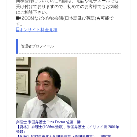
商標登録についてのご相談は、電話や電子メールでも
受け付けておりますので、初めてのお客様でもお気軽
にご相談下さい。
ZOOMなどのWeb会議(日本語及び英語)も可能で
す。
オンサイト料金見積
管理者プロフィール
弁理士 米国弁護士 Juris Doctor 佐藤 勝
【資格】 弁理士(1986年登録)、米国弁護士（イリノイ州 2001年
登録）
【学歴】1983年東北大学理学部卒（物理学専攻）、1997年