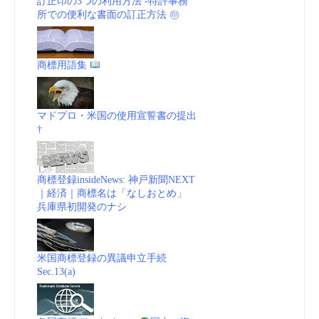
訂正印の3つの利用方法 -特許事務
所での便利な書面の訂正方法 ㊞
商標用語集
マドプロ・米国の使用宣誓書の提出
†
商標登録insideNews: 神戸新聞NEXT
｜経済｜商標名は「なしおとめ」
兵庫県初開発のナシ
米国商標登録の異議申立手続
Sec.13(a)