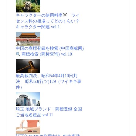
関
キャラクターの使用料率
ライ
センス料の相場ってどのくらい？
(WIPO)
キャラクター関連 vol.1
vol.68
中国の商標登録を検索 (中国商标网)
商
商標検索 (商标查询) vol.10
標
最高裁判決、昭和54年4月10日判
_
決 昭和53(行ツ)129（ワイキキ事
件）
動
画
埼玉 地域ブランド・商標登録 全国
ご当地名産品 vol.11
(embedded)”