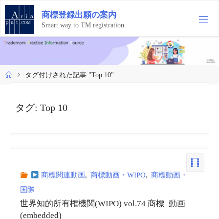
コ
商
標
登
録
出
願
の
案
内
ン
テ
Smart way to TM registration
ン
ツ
へ
ス
ホ
タグ付けされた記事 "Top 10"
キ
ー
ッ
ム
プ
タグ:
Top 10
商標関連動画
,
商標動画・WIPO
,
商標動画・
国際
世界知的所有権機関(WIPO) vol.74 商標_動画
(embedded)