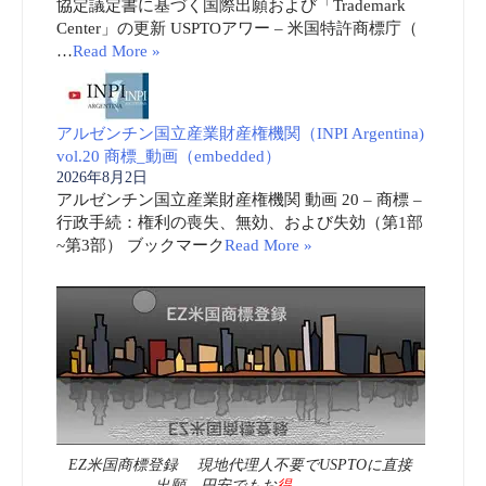
協定議定書に基づく国際出願および「Trademark
Center」の更新 USPTOアワー – 米国特許商標庁（
…
Read More »
アルゼンチン国立産業財産権機関（INPI Argentina)
vol.20 商標_動画（embedded）
2026年8月2日
アルゼンチン国立産業財産権機関 動画 20 – 商標 –
行政手続：権利の喪失、無効、および失効（第1部
~第3部） ブックマーク
Read More »
EZ米国商標登録 現地代理人不要でUSPTOに直接
出願 円安でもお
得