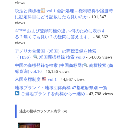
views
税法と商標権
vol.1 会計処理 – 権利取得や譲渡時
に勘定科目にどう記載したら良いのか
- 101,547
views
®™℠ および登録商標の違い-何のために表示す
る？無くても良い？の疑問に答えます。
- 80,562
views
アメリカ合衆国（米国）の商標登録を検索
（TESS）
米国商標登録 検索 vol.8
- 54,605 views
中国の商標登録を検索 (中国商标网)
商標検索 (商
标查询) vol.10
- 46,156 views
米国商標制度
vol.1
- 44,867 views
地域ブランド・地域団体商標 47都道府県別 一覧
ご当地ブランドを商標から一纏め
- 43,798 views
過去の投稿のランダム表示（4）