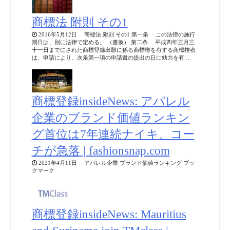
商標法 附則 その1
2016年5月12日 商標法 附則 その1 第一条 この法律の施行
期日は、別に法律で定める。 （書換） 第二条 平成四年三月三
十一日までにされた商標登録出願に係る商標権を有する商標権者
は、申請により、次条第一項の申請書の提出の日に効力を有 …
商標登録insideNews: アパレル
企業のブランド価値ランキン
グ首位は7年連続ナイキ、コー
チが急落 | fashionsnap.com
2021年4月11日 アパレル企業 ブランド価値ランキング ブッ
クマーク
商標登録insideNews: Mauritius