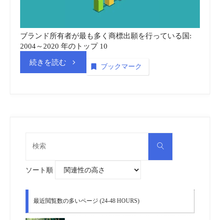
標
_
ブランド所有者が最も多く商標出願を行っている国:
2004～2020 年のトップ 10
動
“世
続きを読む
ブックマーク
画
界
(embedded)”
知
的
検
検
索
所
索
対
象:
ソート順
有
権
最近閲覧数の多いページ (24-48 HOURS)
機