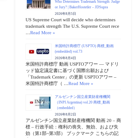
Who Determines Trademark Strength: Judge
or Jury? | BakerHostetler – JDSupra
2026年8月5日
US Supreme Court will decide who determines
trademark strength The U.S. Supreme Court rece
…
Read More »
米国特許商標庁 (USPTO) 商標_動画
(embedded) vol.73
2026年8月4日
米国特許商標庁 動画 USPTOアワー ― マドリ
ッド協定議定書に基づく国際出願および
「Trademark Center」の更新 USPTOアワー –
米国特許商標庁（ …
Read More »
アルゼンチン国立産業財産権機関
（INPI Argentina) vol.20 商標_動画
（embedded）
2026年8月2日
アルゼンチン国立産業財産権機関 動画 20 – 商
標 – 行政手続：権利の喪失、無効、および失
効（第1部~第3部） ブックマーク こちらの記