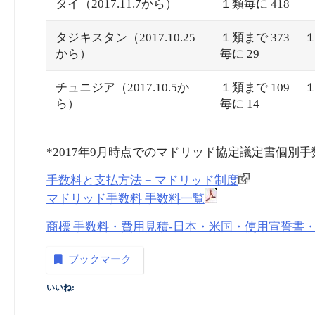
タイ（2017.11.7から）
１類毎に 418
タジキスタン（2017.10.25
１類まで 373
から）
毎に 29
チュニジア（2017.10.5か
１類まで 109
ら）
毎に 14
*2017年9月時点でのマドリッド協定議定書個別
手数料と支払方法 − マドリッド制度
マドリッド手数料 手数料一覧
商標 手数料・費用見積-日本・米国・使用宣誓書・マ
ブックマーク
いいね: