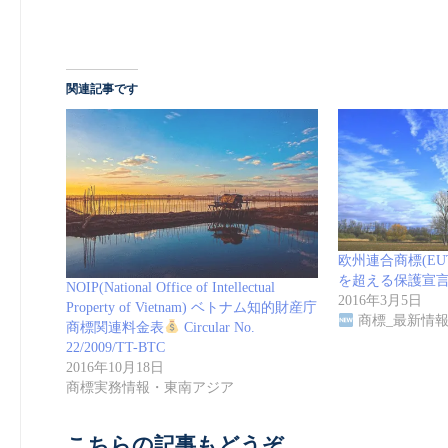
関連記事です
欧州連合商標(EU
を超える保護宣
NOIP(National Office of Intellectual
2016年3月5日
Property of Vietnam) ベトナム知的財産庁
商標_最新情
商標関連料金表
Circular No.
22/2009/TT-BTC
2016年10月18日
商標実務情報・東南アジア
こちらの記事もどうぞ