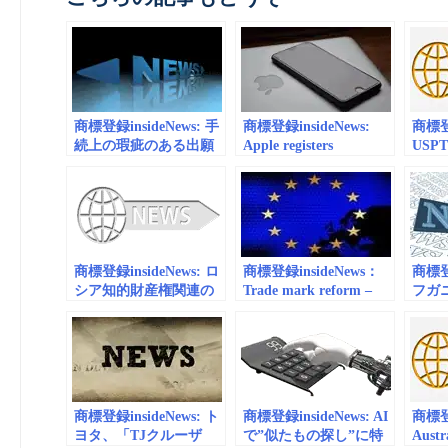
商標登録insideNews: 手
商標登録insideNews:
商標登録
続上の瑕疵のある出願
Apple registers
USPTO
の後願となる商標登録
international trademark
– Rul
出願の審査について
for Apple Pay Cash,
（お知らせ） | 経済産
expected to launch later
業省 特許庁
in fall | iLounge News
商標登録insideNews: ロ
商標登録insideNews：
商標登録
シア知的財産権関連の
Trade mark reform –
フガ
手数料を改正 |
texts of Implementing
約、
Rospatent
and Delegated
に加盟
regulations available |
Admin
EUIPO
商標登録insideNews: ト
商標登録insideNews: AI
商標登録
ヨタ、「TJクルーザ
で”似たもの探し”に特
Austr