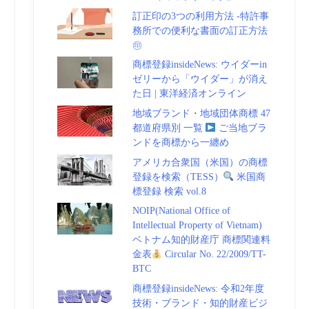
訂正印の3つの利用方法 -特許事
務所での便利な書面の訂正方法
㊞
商標登録insideNews: ウイダーin
ゼリーから「ウイダー」が消え
た日 | 東洋経済オンライン
地域ブランド・地域団体商標 47
都道府県別 一覧
ご当地ブラ
ンドを商標から一纏め
アメリカ合衆国（米国）の商標
登録を検索（TESS）
米国商
標登録 検索 vol.8
NOIP(National Office of
Intellectual Property of Vietnam)
ベトナム知的財産庁 商標関連料
金表
Circular No. 22/2009/TT-
BTC
商標登録insideNews: 令和2年度
技術・ブランド・知的財産ビジ