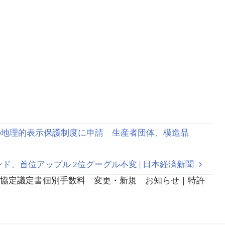
h launching at
ファースト党」は自身
Fest 2017 | IP
の商標と明かす | スポ
alia
ーツ報知
農水省の地理的表示保護制度に申請 生産者団体、模造品
業ブランド、首位アップル 2位グーグル不変 | 日本経済新聞
マドリッド協定議定書個別手数料 変更・新規 お知らせ｜特許