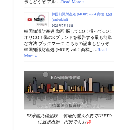
事もどうぞ アル …
Read More »
韓国知識財産処 (MOIP) vol.4 商標_動画
(embedded)
2026年7月31日
韓国知識財産処 動画 探してGO！撮ってGO！
オリGO！偽のKブランドを報告する最も簡単
な方法 ブックマーク こちらの記事もどうぞ
韓国知識財産処 (MOIP) vol.2 商標_ …
Read
More »
EZ米国商標登録 現地代理人不要でUSPTO
に直接出願 円安でもお
得