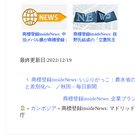
ー」を商標登録…FJク
化した類似図形商標検
Searc
ルーザー 後継か | レス
索システムを提案する
Pause 
ポンス（Response.jp）
ALBERT | マイナビニ
Austr
ュース
商標登録insideNews: 中
商標登録insideNews: 枝
泊メバル膳が商標登録 |
野氏結成の「立憲民主
Ｗｅｂ東奥・ニュース
党」…あのベストライ
センス社に「商標出
願」されていた！ – 弁
最終更新日:2022/12/19
護士ドットコム
商標登録insideNews: いぶりがっこ：
と差別化へ ／秋田 – 毎日新聞
商標登録insideNews: 企
»
カンボジア
»
商標登録insideNews: 
庁