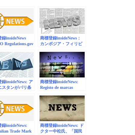
insideNews
商標登録insideNews：
 Regulations.gov
カンボジア・フィリピ
e Document:
ンで日本の「○○牛」な
どのブランドが保護 |
ASEAN PORTAL(アセ
アン ポータル)
insideNews: ア
商標登録insideNews:
ニスタンがパリ条
Registo de marcas
シンガポール条約
aumenta 16 por cento
｜WIPO-
em 2017 |
istered Treaties
JUSTICA.GOV.PT
insideNews:
商標登録insideNews: ド
alian Trade Mark
クター中松氏、「国民