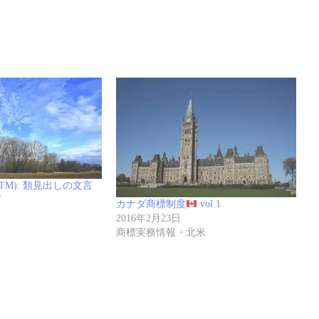
TM): 類見出しの文言
言
カナダ商標制度
vol.1
2016年2月23日
報
商標実務情報・北米