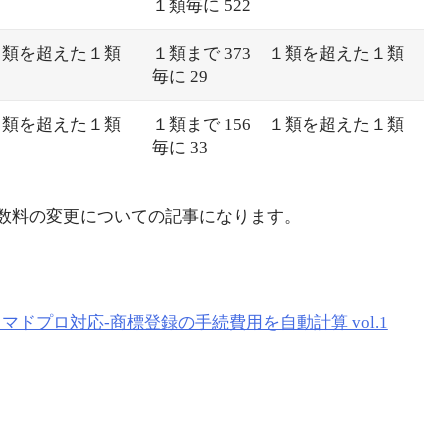
１類毎に 522
 １類を超えた１類
１類まで 373 １類を超えた１類
毎に 29
 １類を超えた１類
１類まで 156 １類を超えた１類
毎に 33
手数料の変更についての記事になります。
ドプロ対応-商標登録の手続費用を自動計算 vol.1