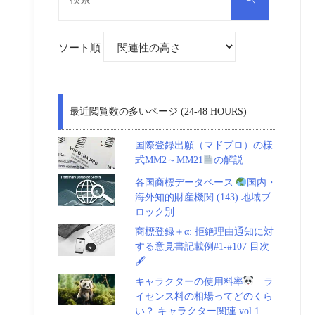
対
索
象:
ソート順
最近閲覧数の多いページ (24-48 HOURS)
国際登録出願（マドプロ）の様
式MM2～MM21
の解説
各国商標データベース
国内・
海外知的財産機関 (143) 地域ブ
ロック別
商標登録＋α: 拒絶理由通知に対
する意見書記載例#1-#107 目次
🖋
キャラクターの使用料率
ラ
イセンス料の相場ってどのくら
い？ キャラクター関連 vol.1