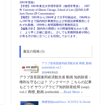
2001年登録）
【学歴】1983年東北大学理学部卒（物理学専攻）、1997
年 University of Illinois Chicago, School of Law (旧JMLS)卒
Juris Doctor (IP Concentration)
【職歴】 1983年から1984年まで大手印刷会社、1984年か
ら1997年まで国内特許事務所および米国法律事務所にそ
れぞれ勤務。1999年に有明国際特許事務所設立
【編集方針】 国内外の商標とその関連情報をわかり易
く、より早く正確に提供し、少しでも実務関係者や関心
が有る方の役に立つことを目指しております。
最近の投稿 (5)
アラブ首長国連邦経済観光省 商標_動画
(embedded) vol.3
2026年8月6日
アラブ首長国連邦経済観光省 動画 知的財産：
権利を守るには？ ブックマーク こちらの記事
もどうぞ サウジアラビア知的財産総局 (saip)
vol.1 商標_動画 (embedde …
Read More »
商標登録insideNews: SCOTUS To Decide