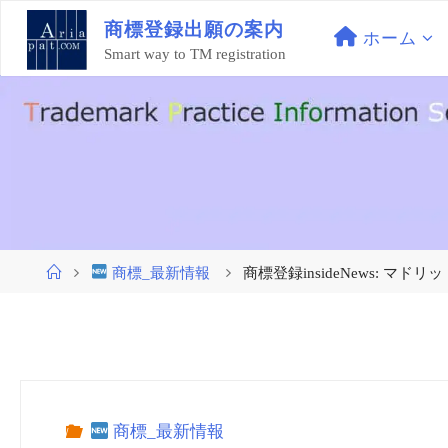
コ
商
標
登
録
出
願
の
案
内
ン
ホーム
Smart way to TM registration
テ
ン
ツ
へ
ス
キ
ッ
プ
ホ
商標_最新情報
商標登録insideNews: 
ー
ム
商標_最新情報