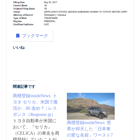
ブックマーク
いいね:
関連記事です
商標登録insideNews: ト
ヨタ セリカ、米国で復
活か…86 改め？ | レス
ポンス（Response.jp）
トヨタ自動車が米国に
商標登録insideNews: 世
おいて、『セリカ』
界が仰天した「日本車
（CELICA）の車名を商
の変な名前」ワースト7
標登録していたことが