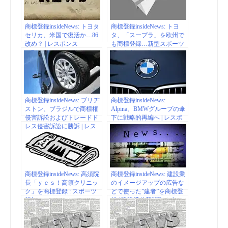
商標登録insideNews: トヨタ
商標登録insideNews: トヨ
セリカ、米国で復活か…86
タ、「スープラ」を欧州で
改め？ | レスポンス
も商標登録…新型スポーツ
（Response.jp）
カーか | レスポンス
（Response.jp）
商標登録insideNews: ブリヂ
商標登録insideNews:
ストン、ブラジルで商標権
Alpina、BMWグループの傘
侵害訴訟およびトレードド
下に戦略的再編へ | レスポ
レス侵害訴訟に勝訴 | レス
ンス
ポンス（Response.jp）
商標登録insideNews: 高須院
商標登録insideNews: 建設業
長「ｙｅｓ！高須クリニッ
のイメージアップの広告な
ク」を商標登録 : スポーツ
どで使った”建者”を商標登
報知
録 | 建設通信新聞Digital