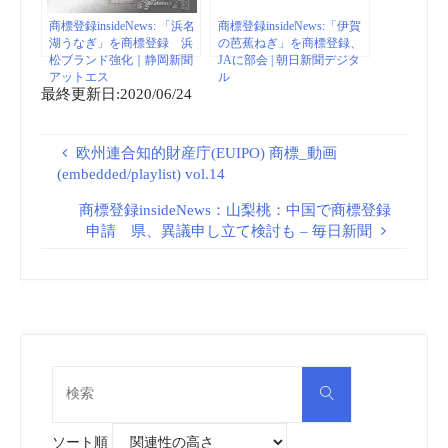
商標登録insideNews: 「浜名
商標登録insideNews:「伊賀
湖うなぎ」を商標登録 浜
の芭蕉ねぎ」を商標登録、
松ブランド強化｜静岡新聞
JAに部会 | 朝日新聞デジタ
アットエス
ル
最終更新日:2020/06/24
欧州連合知的財産庁(EUIPO) 商標_動画
(embedded/playlist) vol.14
商標登録insideNews：山梨桃：中国で商標登録
申請 県、異議申し立て検討も – 毎日新聞
検
検
索
索
対
象:
ソート順