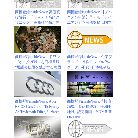
商標登録insideNews: 高須克
商標登録insideNews: 【チバ
弥院長、「ｙｅｓ！高須ク
ニアン申請】早くも「チバ
リニック」を商標登録…先
ニアン」を商標登録…国立
に申請していた業者も発覚
極地研が異議申し立て 印
「邪魔するな」 : スポーツ
刷物の除外求める – 産経ニ
報知
ュース
商標登録insideNews: ドワン
商標登録insideNews: 企業ブ
ゴが「投げ銭」を商標登録
ランド、首位アップル 2位
“用語の使用を独占する意図
グーグル不変 | 日本経済新
はない” | エキサイトニュー
聞
ス
商標登録insideNews: Audi
商標登録insideNews:「桜流
RS Q8 Gets Closer To Reality
鏑馬」を商標登録…十和田 :
As Trademark Filing Surfaces
地域 : 読売新聞（YOMIURI
ONLINE）