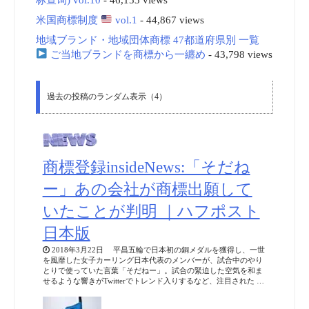
米国商標制度
vol.1
- 44,867 views
地域ブランド・地域団体商標 47都道府県別 一覧
ご当地ブランドを商標から一纏め
- 43,798 views
過去の投稿のランダム表示（4）
商標登録insideNews:「そだね
ー」あの会社が商標出願して
いたことが判明 ｜ハフポスト
日本版
2018年3月22日 平昌五輪で日本初の銅メダルを獲得し、一世
を風靡した女子カーリング日本代表のメンバーが、試合中のやり
とりで使っていた言葉「そだねー」。試合の緊迫した空気を和ま
せるような響きがTwitterでトレンド入りするなど、注目された …