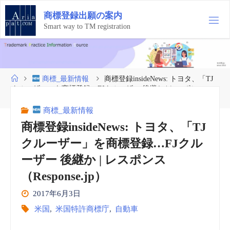
コ
商
標
登
録
出
願
の
案
内
ン
テ
Smart way to TM registration
ン
ツ
へ
ス
ホ
商標_最新情報
商標登録insideNews: トヨタ、「TJ
キ
ー
クルーザー」を商標登録…FJクルーザー 後継か | レスポンス
ッ
ム
（Response.jp）
プ
商標_最新情報
商標登録insideNews: トヨタ、「TJ
クルーザー」を商標登録…FJクル
ーザー 後継か | レスポンス
（Response.jp）
2017年6月3日
米国
,
米国特許商標庁
,
自動車