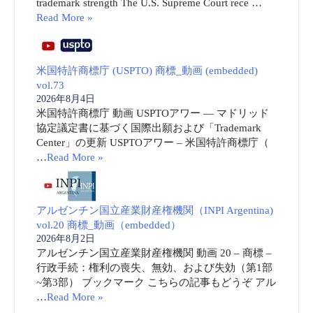
trademark strength The U.S. Supreme Court rece …
Read More »
米国特許商標庁 (USPTO) 商標_動画 (embedded)
vol.73
2026年8月4日
米国特許商標庁 動画 USPTOアワー ― マドリッド
協定議定書に基づく国際出願および「Trademark
Center」の更新 USPTOアワー – 米国特許商標庁（
…
Read More »
アルゼンチン国立産業財産権機関（INPI Argentina)
vol.20 商標_動画（embedded）
2026年8月2日
アルゼンチン国立産業財産権機関 動画 20 – 商標 –
行政手続：権利の喪失、無効、および失効（第1部
~第3部） ブックマーク こちらの記事もどうぞ アル
…
Read More »