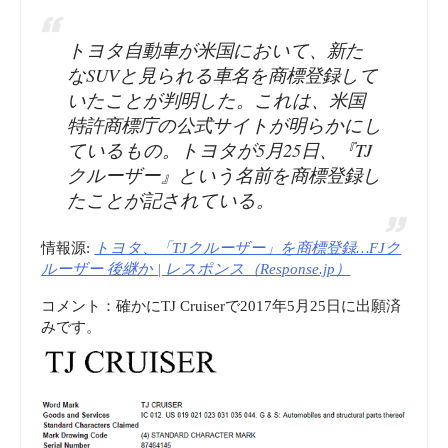
トヨタ自動車が米国において、新た
なSUVと見られる車名を商標登録して
いたことが判明した。これは、米国
特許商標庁の公式サイトが明らかにし
ているもの。トヨタが5月25日、『TJ
クルーザー』という名前を商標登録し
たことが記されている。
情報源:
トヨタ、「TJクルーザー」を商標登録…FJク
ルーザー 後継か | レスポンス（Response.jp）
コメント：確かにTJ Cruiserで2017年5月25日に出願済
みです。