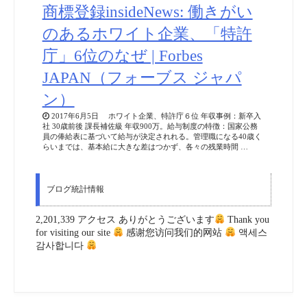
商標登録insideNews: 働きがい
のあるホワイト企業、「特許
庁」6位のなぜ | Forbes
JAPAN（フォーブス ジャパ
ン）
2017年6月5日 ホワイト企業、特許庁６位 年収事例：新卒入
社 30歳前後 課長補佐級 年収900万。給与制度の特徴：国家公務
員の俸給表に基づいて給与が決定されれる。管理職になる40歳く
らいまでは、基本給に大きな差はつかず、各々の残業時間 …
ブログ統計情報
2,201,339 アクセス ありがとうございます
Thank you
for visiting our site
感谢您访问我们的网站
액세스
감사합니다