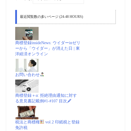
最近閲覧数の多いページ (24-48 HOURS)
商標登録insideNews: ウイダーinゼリ
ーから「ウイダー」が消えた日 | 東
洋経済オンライン
お問い合わせ
商標登録＋α: 拒絶理由通知に対す
る意見書記載例#1-#107 目次🖋
税法と商標権
vol.2 印紙税と登録
免許税