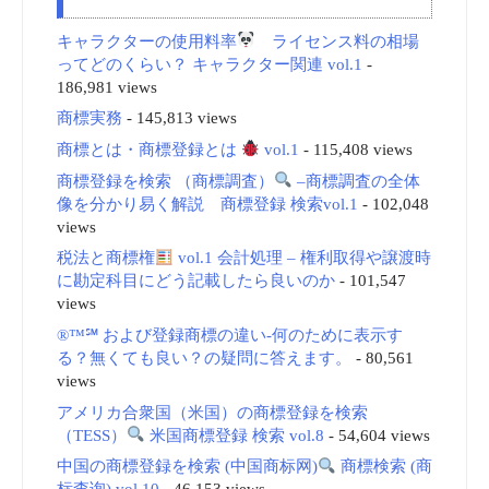
キャラクターの使用料率
ライセンス料の相場
ってどのくらい？ キャラクター関連 vol.1
-
186,981 views
商標実務
- 145,813 views
商標とは・商標登録とは
vol.1
- 115,408 views
商標登録を検索 （商標調査）
–商標調査の全体
像を分かり易く解説 商標登録 検索vol.1
- 102,048
views
税法と商標権
vol.1 会計処理 – 権利取得や譲渡時
に勘定科目にどう記載したら良いのか
- 101,547
views
®™℠ および登録商標の違い-何のために表示す
る？無くても良い？の疑問に答えます。
- 80,561
views
アメリカ合衆国（米国）の商標登録を検索
（TESS）
米国商標登録 検索 vol.8
- 54,604 views
中国の商標登録を検索 (中国商标网)
商標検索 (商
标查询) vol.10
- 46,153 views