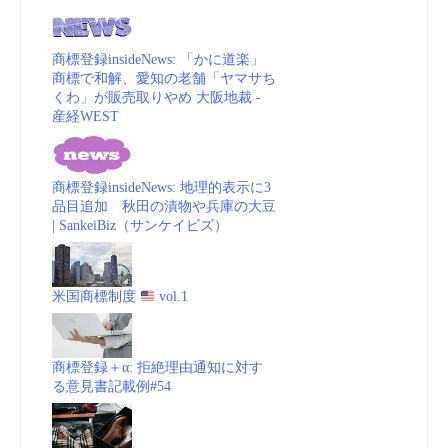
商標登録insideNews: 「かに道楽」
商標で和解、愛知の老舗「ヤマサち
くわ」が販売取りやめ 大阪地裁 -
産経WEST
商標登録insideNews: 地理的表示に3
品目追加 秋田の漬物や兵庫の大豆
| SankeiBiz（サンケイビズ）
米国商標制度
vol.1
商標登録＋α: 拒絶理由通知に対す
る意見書記載例#54