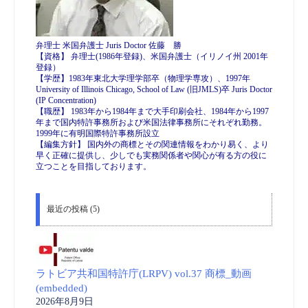
弁理士 米国弁護士 Juris Doctor 佐藤 勝
【資格】 弁理士(1986年登録)、米国弁護士（イリノイ州 2001年
登録）
【学歴】1983年東北大学理学部卒（物理学専攻）、1997年
University of Illinois Chicago, School of Law (旧JMLS)卒 Juris Doctor
(IP Concentration)
【職歴】 1983年から1984年まで大手印刷会社、1984年から1997
年まで国内特許事務所および米国法律事務所にそれぞれ勤務。
1999年に有明国際特許事務所設立
【編集方針】 国内外の商標とその関連情報をわかり易く、より
早く正確に提供し、少しでも実務関係者や関心が有る方の役に
立つことを目指しております。
最近の投稿 (5)
ラトビア共和国特許庁(LRPV) vol.37 商標_動画
(embedded)
2026年8月9日