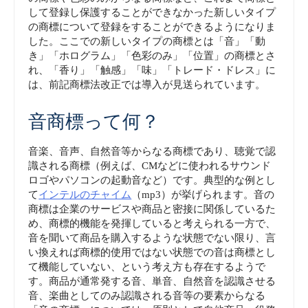
して登録し保護することができなかった新しいタイプ
の商標について登録をすることができるようになりま
した。ここでの新しいタイプの商標とは「音」「動
き」「ホログラム」「色彩のみ」「位置」の商標とさ
れ、「香り」「触感」「味」「トレード・ドレス」に
は、前記商標法改正では導入が見送られています。
音商標って何？
音楽、音声、自然音等からなる商標であり、聴覚で認
識される商標（例えば、CMなどに使われるサウンド
ロゴやパソコンの起動音など）です。典型的な例とし
て
インテルのチャイム
（mp3）が挙げられます。音の
商標は企業のサービスや商品と密接に関係しているた
め、商標的機能を発揮していると考えられる一方で、
音を聞いて商品を購入するような状態でない限り、言
い換えれば商標的使用ではない状態での音は商標とし
て機能していない、という考え方も存在するようで
す。商品が通常発する音、単音、自然音を認識させる
音、楽曲としてのみ認識される音等の要素からなる