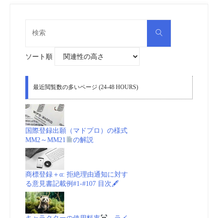
検
検
索
索
対
象:
ソート順
最近閲覧数の多いページ (24-48 HOURS)
国際登録出願（マドプロ）の様式
MM2～MM21
の解説
商標登録＋α: 拒絶理由通知に対す
る意見書記載例#1-#107 目次🖋