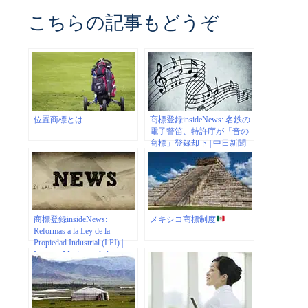
こちらの記事もどうぞ
位置商標とは
商標登録insideNews: 名鉄の
電子警笛、特許庁が「音の
商標」登録却下 | 中日新聞
商標登録insideNews:
メキシコ商標制度
Reformas a la Ley de la
Propiedad Industrial (LPI) |
Instituto Mexicano de la
Propiedad Industrial | Gobierno
| gob.mx