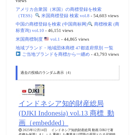
views
アメリカ合衆国（米国）の商標登録を検索
（TESS）
米国商標登録 検索 vol.8
- 54,603 views
中国の商標登録を検索 (中国商标网)
商標検索 (商
标查询) vol.10
- 46,151 views
米国商標制度
vol.1
- 44,865 views
地域ブランド・地域団体商標 47都道府県別 一覧
ご当地ブランドを商標から一纏め
- 43,793 views
過去の投稿のランダム表示（4）
インドネシア知的財産総局
(DJKI Indonesia) vol.13 商標_動
画（embedded）
2025年12月14日 インドネシア知的財産総局 動画 DJKIで著
作権を保護しましょう 重複した事業名は問題の原因となる可能性