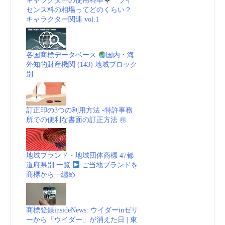
キャラクターの使用料率
ライ
センス料の相場ってどのくらい？
キャラクター関連 vol.1
各国商標データベース
国内・海
外知的財産機関 (143) 地域ブロック
別
訂正印の3つの利用方法 -特許事務
所での便利な書面の訂正方法 ㊞
地域ブランド・地域団体商標 47都
道府県別 一覧
ご当地ブランドを
商標から一纏め
商標登録insideNews: ウイダーinゼリ
ーから「ウイダー」が消えた日 | 東