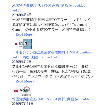
米国特許商標庁 (USPTO) 商標_動画 (embedded)
vol.73
2026年8月4日
米国特許商標庁 動画 USPTOアワー ― マドリッド
協定議定書に基づく国際出願および「Trademark
Center」の更新 USPTOアワー – 米国特許商標庁（
…
Read More »
アルゼンチン国立産業財産権機関（INPI Argentina)
vol.20 商標_動画（embedded）
2026年8月2日
アルゼンチン国立産業財産権機関 動画 20 – 商標 –
行政手続：権利の喪失、無効、および失効（第1部
~第3部） ブックマーク こちらの記事もどうぞ アル
…
Read More »
韓国知識財産処 (MOIP) vol.4 商標_動画 (embedded)
2026年7月31日