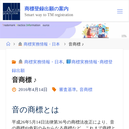
コ
商
標
登
録
出
願
の
案
内
ン
テ
Smart way to TM registration
ン
ツ
へ
ス
ホ
商標実務情報・日本
音商標 ♪
キ
ー
ッ
ム
プ
商標実務情報・日本
,
商標実務情報･商標登
録出願
音商標 ♪
2016年4月14日
審査基準
,
音商標
音の商標とは
平成26年5月14日法律第36号の商標法改正により、音
の商標や色彩のみからなる商標など、これまで商標と