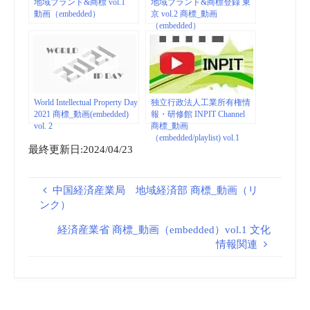
地域ブランド&商標 vol.1
地域ブランド&商標登録 東
動画（embedded）
京 vol.2 商標_動画
（embedded）
World Intellectual Property Day
独立行政法人工業所有権情
2021 商標_動画(embedded)
報・研修館 INPIT Channel
vol. 2
商標_動画
（embedded/playlist) vol.1
最終更新日:2024/04/23
中国経済産業局 地域経済部 商標_動画（リ
ンク）
経済産業省 商標_動画（embedded）vol.1 文化
情報関連