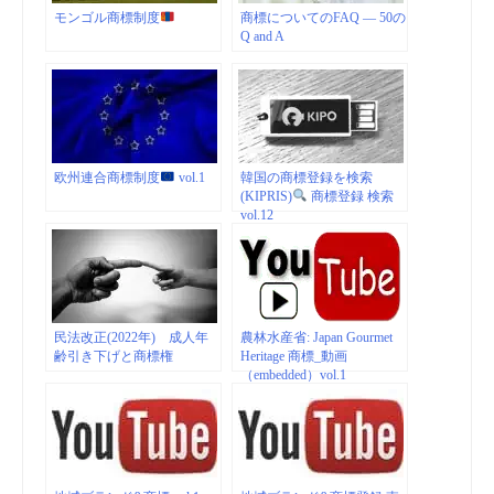
モンゴル商標制度
商標についてのFAQ — 50の
Q and A
欧州連合商標制度
vol.1
韓国の商標登録を検索
(KIPRIS)
商標登録 検索
vol.12
民法改正(2022年) 成人年
農林水産省: Japan Gourmet
齢引き下げと商標権
Heritage 商標_動画
（embedded）vol.1