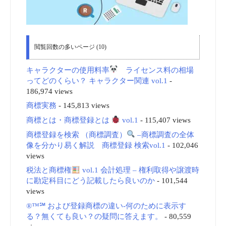
閲覧回数の多いページ (10)
キャラクターの使用料率
ライセンス料の相場
ってどのくらい？ キャラクター関連 vol.1
-
186,974 views
商標実務
- 145,813 views
商標とは・商標登録とは
vol.1
- 115,407 views
商標登録を検索 （商標調査）
–商標調査の全体
像を分かり易く解説 商標登録 検索vol.1
- 102,046
views
税法と商標権
vol.1 会計処理 – 権利取得や譲渡時
に勘定科目にどう記載したら良いのか
- 101,544
views
®™℠ および登録商標の違い-何のために表示す
る？無くても良い？の疑問に答えます。
- 80,559