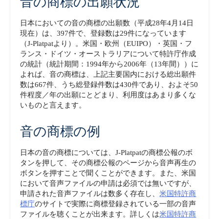
音の商標の出願状況
日本においての音の商標の出願数（平成28年4月14日
現在）は、397件で、登録数は29件になっています
（J-Platpatより）。米国・欧州（EUIPO）・英国・フ
ランス・ドイツ・オーストラリアについて特許庁作成
の統計（統計期間：1994年から2006年（13年間））に
よれば、音の商標は、上記主要国内における総出願件
数は667件、うち総登録件数は430件であり、およそ50
件程度／年の出願にとどまり、利用度はあまり多くな
いものと言えます。
音の商標の例
日本の音の商標については、J-Platpatの商標公報のボ
タンを押して、その商標公報のページから音声再生の
ボタンを押すことで聞くことができます。また、米国
において音声ファイルの申請は必須では無いですが、
申請された音声ファイルは数多く存在し、
米国特許商
標庁
のサイトで実際に商標登録されている一部の音声
ファイルを聴くことが出来ます。詳しくは
米国特許商