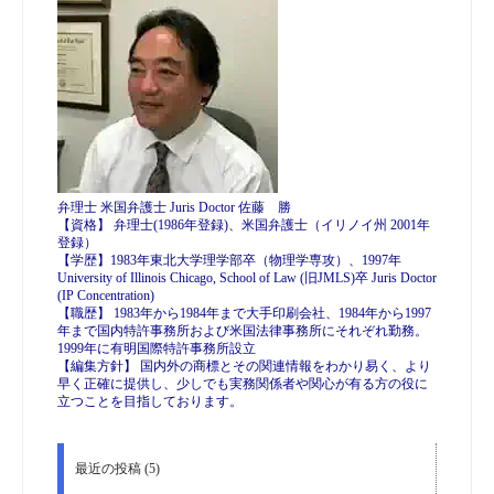
弁理士 米国弁護士 Juris Doctor 佐藤 勝
【資格】 弁理士(1986年登録)、米国弁護士（イリノイ州 2001年
登録）
【学歴】1983年東北大学理学部卒（物理学専攻）、1997年
University of Illinois Chicago, School of Law (旧JMLS)卒 Juris Doctor
(IP Concentration)
【職歴】 1983年から1984年まで大手印刷会社、1984年から1997
年まで国内特許事務所および米国法律事務所にそれぞれ勤務。
1999年に有明国際特許事務所設立
【編集方針】 国内外の商標とその関連情報をわかり易く、より
早く正確に提供し、少しでも実務関係者や関心が有る方の役に
立つことを目指しております。
最近の投稿 (5)