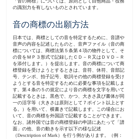
「音の商標」については、原則として自他商品・役務
の識別力を有しないものとされています。
音の商標の出願方法
日本では、商標としての音を特定するために、音譜や
音声の内容を記述したものと、音声ファイル（音の商
標については、商標法第５条第４項の物件として、そ
の音をＭＰ３形式で記録したＣＤ－Ｒ又はＤＶＤ－Ｒ
を添付します。）を提出します。音の商標について商
標登録を受けようとするときは、音符、休符、音部記
号、テンポ、拍子記号、歌詞その他の商標登録を受け
ようとする音を特定するために必要な事項を記載しま
す。第４条の５の規定により音の商標を文字を用いて
記載するときは、黒色で、かつ、大きさ及び書体が同
一の活字等（大きさは原則として７ポイント以上とす
る。）を用いて、横書きで記載します。この場合にお
いて、音の商標を外国語で記載することができます。
なお、諸外国では音の商標登録の申請にあたって「譜
面」の他、音の動きを示す以下の様な記述
（Desctription of Mark）を行う例があります。（例：